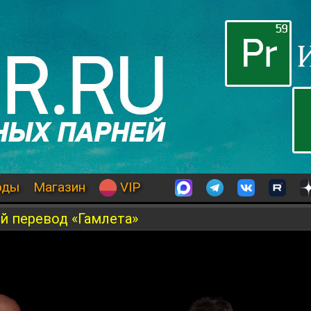
оды
Магазин
VIP
й перевод «Гамлета»