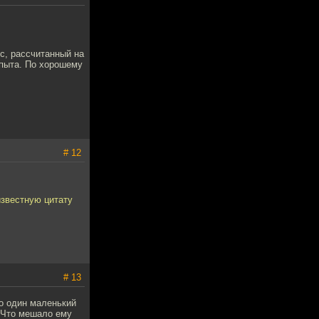
с, рассчитанный на
опыта. По хорошему
# 12
известную цитату
# 13
ро один маленький
. Что мешало ему