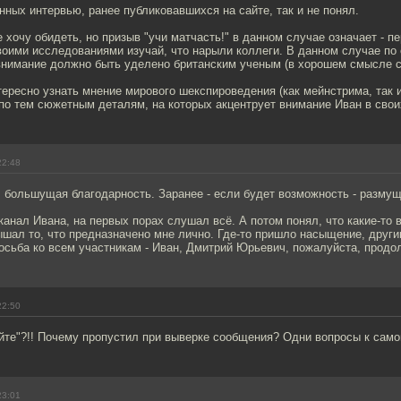
нных интервью, ранее публиковавшихся на сайте, так и не понял.
 хочу обидеть, но призыв "учи матчасть!" в данном случае означает - пе
воими исследованиями изучай, что нарыли коллеги. В данном случае по
внимание должно быть уделено британским ученым (в хорошем смысле с
ересно узнать мнение мирового шекспироведения (как мейнстрима, так
 по тем сюжетным деталям, на которых акцентрует внимание Иван в свои
22:48
 большущая благодарность. Заранее - если будет возможность - размущ
анал Ивана, на первых порах слушал всё. А потом понял, что какие-то 
ышал то, что предназначено мне лично. Где-то пришло насыщение, друг
осьба ко всем участникам - Иван, Дмитрий Юрьевич, пожалуйста, прод
22:50
айте"?!! Почему пропустил при выверке сообщения? Одни вопросы к самом
23:01