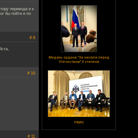
втору перевода и к
ог бы пойти и по
# 9
йста,
Медаль ордена "За заслуги перед
Отечеством" II степени
# 10
РВИО
# 11