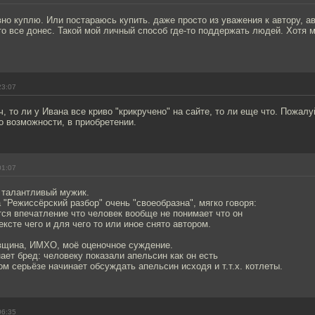
вно куплю. Или постараюсь купить. даже просто из уважения к автору, а
это все донес. Такой мой личный способ где-то поддержать людей. Хотя м
23:07
, то ли у Ивана все криво "крикручено" на сайте, то ли еще что. Пожалу
о возможности, в приобретении.
01:07
 талантливый мужик.
а "Режиссёрский разбор" очень "своеобразна", мягко говоря:
ся впечатление что человек вообще не понимает что он
ексте чего и для чего то или иное снято автором.
вщина, ИМХО, моё оценочное суждение.
ает бред: человеку показали апельсин как он есть
ом серьёзе начинает обсуждать апельсин исходя и т.т.х. котлеты.
06:35