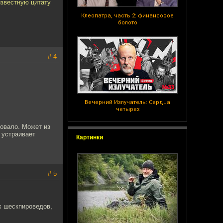
известную цитату
Клеопатра, часть 2: финансовое
болото
# 4
Вечерний Излучатель: Сердца
четырех
совало. Может из
 устраивает
Картинки
# 5
х шескпироведов,