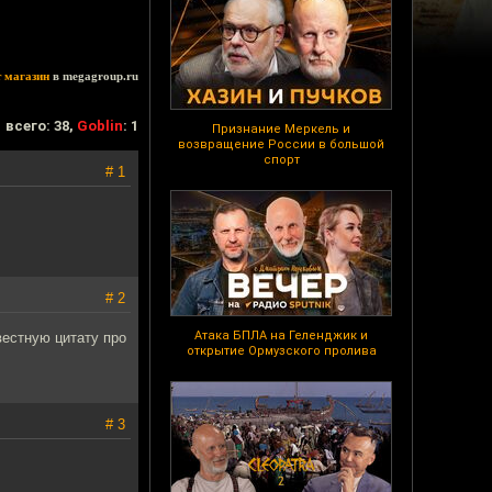
т магазин
в megagroup.ru
всего: 38,
Goblin
: 1
Признание Меркель и
возвращение России в большой
спорт
# 1
# 2
Атака БПЛА на Геленджик и
вестную цитату про
открытие Ормузского пролива
# 3