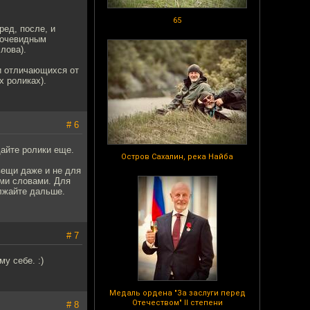
65
ред, после, и
 очевидным
лова).
 и отличающихся от
х роликах).
# 6
айте ролики еще.
Остров Сахалин, река Найба
вещи даже и не для
ими словами. Для
олжайте дальше.
# 7
у себе. :)
Медаль ордена "За заслуги перед
Отечеством" II степени
# 8