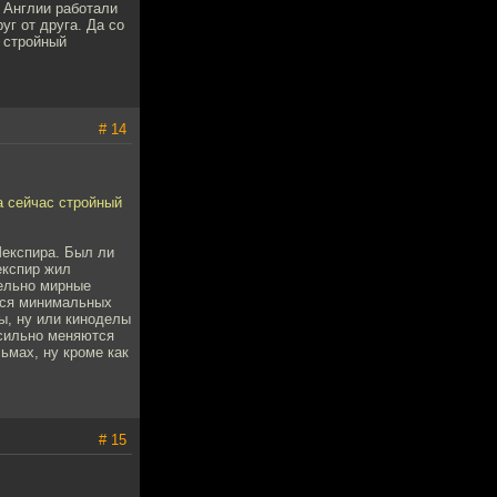
 Англии работали
уг от друга. Да со
с стройный
# 14
 а сейчас стройный
Шекспира. Был ли
експир жил
тельно мирные
ется минимальных
ы, ну или киноделы
 сильно меняются
ьмах, ну кроме как
# 15