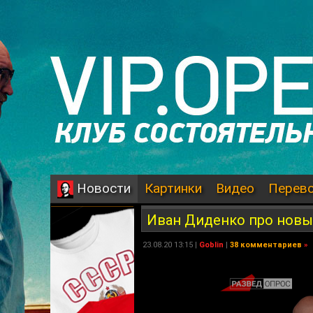
Картинки
Видео
Перев
Новости
Иван Диденко про новы
23.08.20 13:15 |
Goblin
|
38 комментариев
»