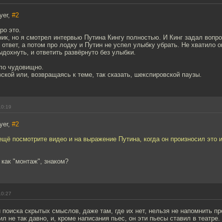
yer,
#2
ро это.
ик, но я смотрел интервью Путина Кингу полностью. И Кинг задал вопро
 ответ, а потом про лодку и Путин не успел улыбку убрать. Не хватило 
дохнуть, и ответить развёрнуто без улыбки.
ело чудовищно.
ской или, возвращаясь к теме, так сказать, шекспировской паузы.
10:19
yer,
#2
ещё посмотрите видео и на выражение Путина, когда он произносил это 
 как "монтаж", знаком?
10:27
 поиска скрытых смыслов, даже там, где их нет, нельзя не напомнить п
л не так давно, и, кроме написания пьес, он эти пьесы ставил в театре