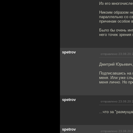
Из его многочисле
Никоим образом не
параллельно со с
причинам особое 
Было бы очень инт
него точек зрения
spetrov
отправлено 23.08.20 
Дмитрий Юрьевич,
Подписавшись на к
меня. Или уже сл
меня лично. Но пр
spetrov
отправлено 23.08.20 
...что за "размущ
spetrov
отправлено 23.08.20 