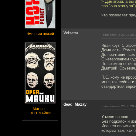
> Димитрий, а вы 
про "она утонула")
что позволяет пре
Veisatar
Империя ножей
отправлено 23.08.20 
Иван крут. С огр
Дома есть "Ромео 
До прочтения Гамл
С нетерпением буд
По возможности п
Дмитрий Юрьевич, 
П.С. кому не проб
меня так себе аги
стандартная верси
dead_Mazay
отправлено 23.08.20 
Магазин
ОПЕРМАЙКИ
У меня вопрос.
Без подколок и из
Иван со своими о
которых там, как 