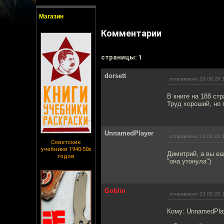
Магазин
Комментарии
cтраницы: 1
dorsett
отправлено 23.08.20 
В книге на 188 ст
Труд хороший, но 
UnnamedPlayer
отправлено 23.08.20 
Советские
учебники 1940-50х
Димитрий, а вы ещ
годов
"она утонула")
Goblin
отправлено 23.08.20 
Кому: UnnamedPla