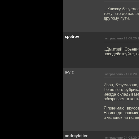
...Книжку безусло
тому, кто до нас 
другому пути.
spetrov
отправлено 23.08.20 
..Дмитрий Юрьевич
посодействуйте, п
s-vic
отправлено 24.08.20 
Иван, безусловно,
Но вот его рубрик
иногда складывает
обозревает, в конт
Я понимаю: вкусо
Но иногда напомин
и человек на полн
andreyfetter
отправлено 24.08.20 