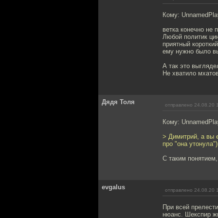
Кому: UnnamedPla
ветка конечно не п
Любой политик цин
приятный короткий
ему нужно было вы
А так это выгляд
Не хватило мхатов
Дядя Толя
отправлено 24.08.20 
Кому: UnnamedPla
> Димитрий, а вы 
про "она утонула")
С таким понятием,
evgalus
отправлено 24.08.20 
При всей прелести
нюанс. Шекспир жи