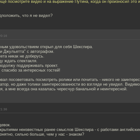
ещё посмотрите видео и на выражение Путина, когда он произносил это 
дположить, что я не видел?
20:16
омным удовольствием открыл для себя Шекспира.
и Джульетта" с автографом.
ета никак не доберусь.
у ждать спектакля.
родолжу поддерживать проект.
спасибо за интересных гостей!
овал посоветовать посмотреть ролики или почитать - никого не заинтере
татор, но даже толики заинтересованности во взгляде не увидел. Видимо
я, а мне всегда она казалась чересчур банальной и неинтересной.
21:36
девок.
ткрытиями неизвестных ранее смыслов Шекспира - с работами английски
понятно, сильно больше, чем у нас - знаком?