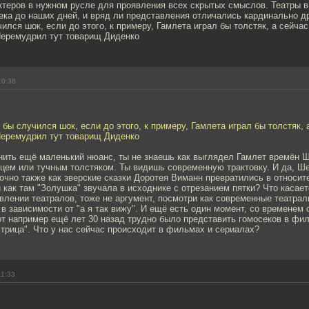
ктеров в нужном русле для проявления всех скрытых смыслов. Театры в
ека до наших дней, и вряд ли представления отличались кардинально др
ился шок, если до этого, к примеру, Гамлета играл бы толстяк, а сейча
еремудрил тут товарищ Диденко
10:38
 бы случился шок, если до этого, к примеру, Гамлета играл бы толстяк,
еремудрил тут товарищ Диденко
мнить ещё маленький нюанс, ты не знаешь как выглядел Гамлет времён 
вцем или тучным толстяком. Ты видишь современную трактовку. И да, Ш
очно также как зверские сказки Доротея Виманн превратились в относи
 как там "Золушка" звучала в исходнике с отрезанием пятки? Что каса
влении театралов, тоже не аргумент, посмотри как современные театрал
в зависимости от "а я так вижу". И ещё есть один момент, со временем
т например ещё лет 30 назад трудно было представить гомосеков в фил
стрица". Что у нас сейчас происходит в фильмах и сериалах?
11:33