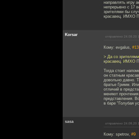
направлять игру а
непрерывно с 17 в
зрителями бы случ
красавец. ИМХО П
Korsar
отправлено 24.08.20 
Кому: evgalus,
#13
> Да со зрителями
красавец. ИМХО П
Тогда стоит напо
он статным краса
довольно давно. Т
братье Гримм. Или
отличий в предста
меняют прочтения 
представления. Во
в баре "Голубая у
sasa
отправлено 24.08.20 
Кому: spetrov,
#9