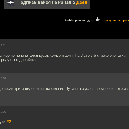
Подписывайся на канал в
Дзен
Goblin рекомендует
создать интерне
14:24
ранице не напечатался кусок комментария. На 3 стр в 6 строке опечатка(
продукт не доработан.
16:58
ё посмотрите видео и на выражение Путина, когда он произносил это из
16:59
yer,
#2