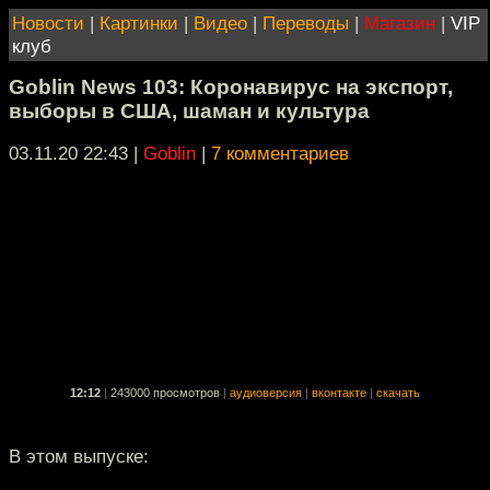
Новости
|
Картинки
|
Видео
|
Переводы
|
Магазин
|
VIP
клуб
Goblin News 103: Коронавирус на экспорт,
выборы в США, шаман и культура
03.11.20 22:43
|
Goblin
|
7 комментариев
12:12
|
243000 просмотров
|
аудиоверсия
|
вконтакте
|
скачать
В этом выпуске: