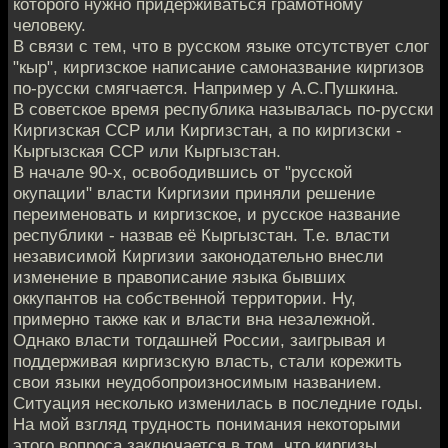
которого нужно придерживаться грамотному
человеку.
В связи с тем, что в русском языке отсутствует слог
"кыр", киргизское написание самоназвание киргизов
по-русски смягчается. Например у А.С.Пушкина.
В советское время республика называлась по-русски
Киргизская ССР или Киргизстан, а по киргизски -
Кыргызская ССР или Кыргызстан.
В начале 90-х, освободившись от "русской
окупации" власти Киргизии приняли решение
переименовать и киргизское, и русское название
республики - назвав её Кыргызстан. Т.е. власти
независимой Киргизии законодательно внесли
изменение в правописание языка бывших
оккупантов на собственной территории. Ну,
примерно также как и власти вна незалежной.
Однако власти тогдашней России, заигрывая и
поддерживая киргизскую власть, стали корежить
свои языки неудобопроизносимым названием.
Ситуация несколько изменилась в последние годы.
На мой взгляд трудность понимания некоторыми
этого вопроса заключается в том, что киргизы