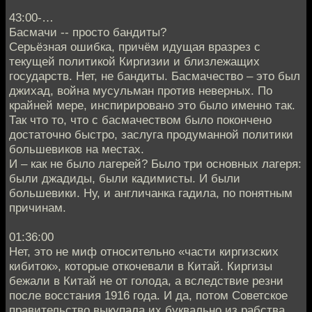
43:00-…
Басмачи -- просто бандиты?
Серьёзная ошибка, причём идущая вразрез с
текущей политикой Киргизии и близлежащих
государств. Нет, не бандиты. Басмачество – это был
джихад, война мусульман против неверных. По
крайней мере, инспирировано это было именно так.
Так что то, что с басмачеством было покончено
достаточно быстро, заслуга продуманной политики
большевиков на местах.
И – как не было лагерей? Было три основных лагеря:
были джадиды, были кадимисты. И были
большевики. Ну, и англичанка гадила, по понятным
причинам.
01:36:00
Нет, это не миф относительно «части киргизских
кибиток», которые откочевали в Китай. Киргизы
бежали в Китай не от голода, а вследствие резни
после восстания 1916 года. И да, потом Советское
правительство выкупала их буквально из рабства.