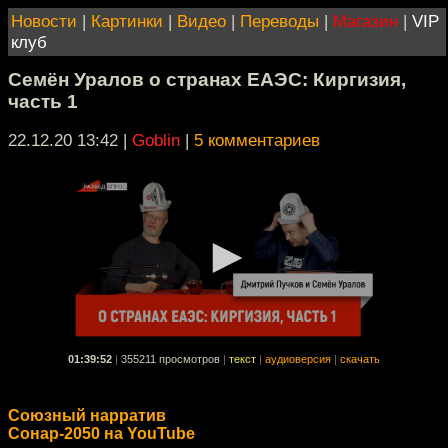
Новости
|
Картинки
|
Видео
|
Переводы
|
Магазин
|
VIP
клуб
Семён Уралов о странах ЕАЭС: Киргизия,
часть 1
22.12.20 13:42
|
Goblin
|
5 комментариев
01:39:52
|
355211 просмотров
|
текст
|
аудиоверсия
|
скачать
Союзный нарратив
Сонар-2050 на YouTube