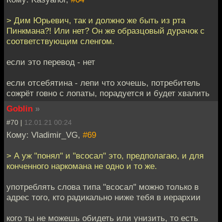
> Дим Юрьевич, так и должно же быть из рта
Пинкмана?! Или нет? Он же образцовый дурачок с
соответствующим сленгом.
если это перевод - нет
если отсебятина - лепи что хочешь, потребитель
сожрёт говно с лопаты, порадуется и будет хвалить
Goblin
»
#70 |
12.01.21 00:24
Кому: Vladimir_VG,
#69
> А уж "понял" и "всосал" это, предполагаю, и для
конченного наркомана не одно и то же.
употреблять слова типа "всосал" можно только в
адрес того, кто радикально ниже тебя в иерархии
кого ты не можешь обидеть или унизить, то есть