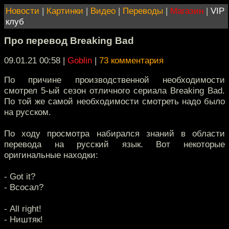
Новости
|
Картинки
|
Видео
|
Переводы
|
Магазин
|
VIP
клуб
Про перевод Breaking Bad
09.01.21 00:58
|
Goblin
|
73 комментария
По причине производственной необходимости
смотрел 5-ый сезон отличного сериала Breaking Bad.
По той же самой необходимости смотреть надо было
на русском.
По ходу просмотра набирался знаний в области
перевода на русский язык. Вот некоторые
оригинальные находки:
- Got it?
- Всосал?
- All right!
- Ништяк!