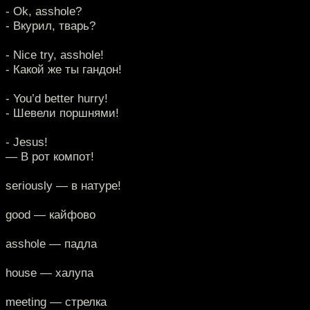
- Ok, asshole?
- Вкурил, тварь?
- Nice try, asshole!
- Какой же ты гандон!
- You’d better hurry!
- Шевели поршнями!
- Jesus!
— В рот компот!
seriously — в натуре!
good — кайфово
asshole — падла
house — халупа
meeting — стрелка