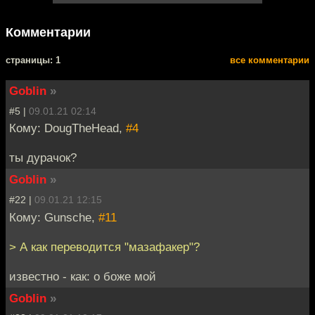
Комментарии
cтраницы: 1
все комментарии
Goblin
»
#5 |
09.01.21 02:14
Кому: DougTheHead,
#4
ты дурачок?
Goblin
»
#22 |
09.01.21 12:15
Кому: Gunsche,
#11
> А как переводится "мазафакер"?
известно - как: о боже мой
Goblin
»