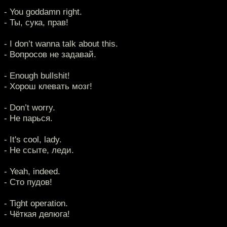
- You goddamn right.
- Ты, сука, прав!
- I don’t wanna talk about this.
- Вопросов не задавай.
- Enough bullshit!
- Хорош клевать мозг!
- Don’t worry.
- Не парься.
- It's cool, lady.
- Не ссыте, леди.
- Yeah, indeed.
- Сто пудов!
- Tight operation.
- Чёткая делюга!