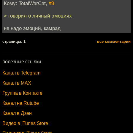
Кому: TotalWarCat,
#8
> говорил о личный эмоциях
не надо эмоций, камрад
cтраницы: 1
все комментарии
полезные ссылки
Канал в Telegram
Канал в MAX
Группа в Контакте
Канал на Rutube
Канал в Дзен
Видео в iTunes Store