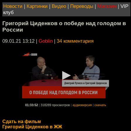
Новости
|
Картинки
|
Видео
|
Переводы
|
Магазин
|
VIP
клуб
Григорий Циденков о победе над голодом в
России
09.01.21 13:12
|
Goblin
|
34 комментария
01:33:52
|
318289 просмотров
|
аудиоверсия
|
скачать
Сдать на фильм
Григорий Циденков в ЖЖ