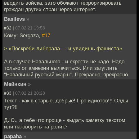
вводить войска, зато обожают терроризировать
граждан других стран через интернет.
Basilevs
»
#32 |
07.02.21 19:58
Кому: Sergaza,
#17
> «Поскреби либерала — и увидишь фашиста»
А в случае Навального - и скрести не надо. Надо
только от амнезии вылечиться. Или загуглить
"Навальный русский марш". Прекрасно, прекрасно.
Мейнкин
»
#33 |
07.02.21 20:28
Текст - как в старые, добрые! Про идиотов!!! Олды
тут?!!
Д.Ю., а тебе что проще - выдать заметку текстом
или наговорить на ролик?
papaha
»