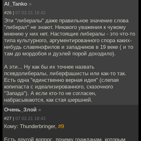
Al_Tanko
»
#26 |
07.02.21 18:42
Эти "либералы" даже правильное значение слова
"либерал" не знают. Никакого уважения к чужому
мнению у них нет. Настоящие либералы - это что-то
типа культурного, аргументированного спора каких-
нибудь славянофилов и западников в 19 веке ( и то
там до мордобоя и дуэлей порой доходило).
А эти... Ну как бы их точнее назвать
псевдолибералы, либерфашисты или как-то так.
Есть одна "единственно верная идея" (слепая
копипаста с идеализированного, сказочного
"Запада"). А если кто-то не согласен,
набрасываются, как стая шершней.
Очень_Злой
»
#27 |
07.02.21 18:42
Кому: Thunderbringer,
#9
Есть другой вопрос, почему гражданам, которым