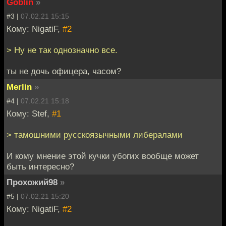
Goblin
»
#3 |
07.02.21 15:15
Кому: NigatiF,
#2
> Ну не так однозначно все.
ты не дочь офицера, часом?
Merlin
»
#4 |
07.02.21 15:18
Кому: Stef,
#1
> тамошними русскоязычными либералами
И кому мнение этой кучки убогих вообще может
быть интересно?
Прохожий98
»
#5 |
07.02.21 15:20
Кому: NigatiF,
#2