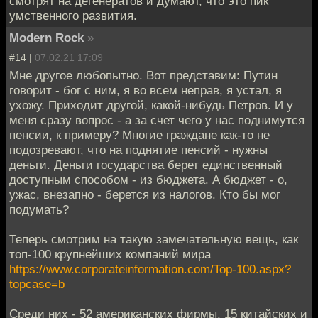
смотрят на дегенератов и думают, что это пик
умственного развития.
Modern Rock
»
#14 |
07.02.21 17:09
Мне другое любопытно. Вот представим: Путин
говорит - бог с ним, я во всем неправ, я устал, я
ухожу. Приходит другой, какой-нибудь Петров. И у
меня сразу вопрос - а за счет чего у нас поднимутся
пенсии, к примеру? Многие граждане как-то не
подозревают, что на поднятие пенсий - нужны
деньги. Деньги государства берет единственный
доступным способом - из бюджета. А бюджет - о,
ужас, внезапно - берется из налогов. Кто бы мог
подумать?
Теперь смотрим на такую замечательную вещь, как
топ-100 крупнейших компаний мира
https://www.corporateinformation.com/Top-100.aspx?
topcase=b
Среди них - 52 американских фирмы, 15 китайских и