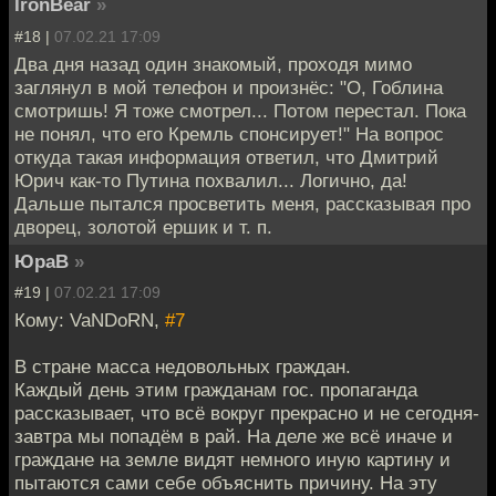
IronBear
»
#18 |
07.02.21 17:09
Два дня назад один знакомый, проходя мимо
заглянул в мой телефон и произнёс: "О, Гоблина
смотришь! Я тоже смотрел... Потом перестал. Пока
не понял, что его Кремль спонсирует!" На вопрос
откуда такая информация ответил, что Дмитрий
Юрич как-то Путина похвалил... Логично, да!
Дальше пытался просветить меня, рассказывая про
дворец, золотой ершик и т. п.
ЮраВ
»
#19 |
07.02.21 17:09
Кому: VaNDoRN,
#7
В стране масса недовольных граждан.
Каждый день этим гражданам гос. пропаганда
рассказывает, что всё вокруг прекрасно и не сегодня-
завтра мы попадём в рай. На деле же всё иначе и
граждане на земле видят немного иную картину и
пытаются сами себе объяснить причину. На эту