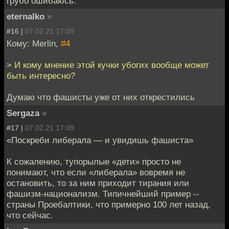
грубо ошибаюсь.
eternalko
»
#16 |
07.02.21 17:09
Кому: Merlin,
#4
> И кому мнение этой кучки убогих вообще может
быть интересно?
Думаю что фашисты уже от них открестились
Sergaza
»
#17 |
07.02.21 17:09
«Поскреби либерала — и увидишь фашиста»
К сожалению, тупорылые «дети» просто не
понимают, что если «либерала» вовремя не
остановить, то за ним приходит тирания или
фашизм-национализм. Типичнейший пример --
страны Проебалтики, что примерно 100 лет назад,
что сейчас.