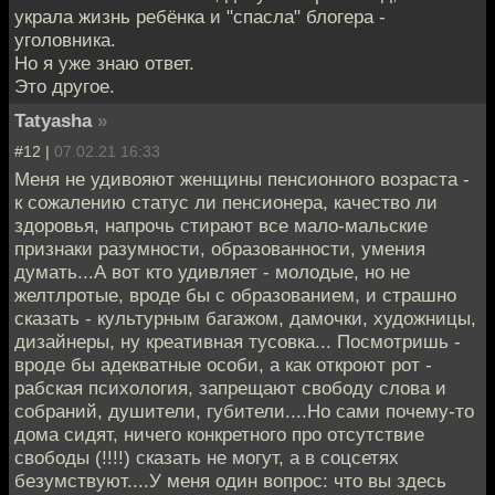
украла жизнь ребёнка и "спасла" блогера -
уголовника.
Но я уже знаю ответ.
Это другое.
Tatyasha
»
#12 |
07.02.21 16:33
Меня не удивояют женщины пенсионного возраста -
к сожалению статус ли пенсионера, качество ли
здоровья, напрочь стирают все мало-мальские
признаки разумности, образованности, умения
думать...А вот кто удивляет - молодые, но не
желтлротые, вроде бы с образованием, и страшно
сказать - культурным багажом, дамочки, художницы,
дизайнеры, ну креативная тусовка... Посмотришь -
вроде бы адекватные особи, а как откроют рот -
рабская психология, запрещают свободу слова и
собраний, душители, губители....Но сами почему-то
дома сидят, ничего конкретного про отсутствие
свободы (!!!!) сказать не могут, а в соцсетях
безумствуют....У меня один вопрос: что вы здесь