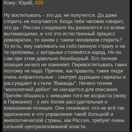
Кому: ЮраВ,
#20
Ну воспитывать - это да, не получится. Да даже
спорить не получается. Когда тебе человек говорит,
что да - России следовало бы развалится со всеми
вытекающими, и что это естественный процесс
демократии, то зачем с таким человеком спорить?
То есть, ему наплевать на собственную страну и на
те проблемы, с которыми столкнётся народ. Но он
сам при этом довольно безобидный. Его личная
позиция ничего не поменяет. Перевоспитывать таких
поэтому не надо. Причем, как правило, такие люди
очень инфантильные - смотрят дурацкие сериалы и
рассуждают в стиле "Ваканды". Ничего точнее
"малолетний дебил" не находится для описания.
Причём общаюсь с немцами того же возраста (живу
в Германии) - у них более рассудительная и
взвешенная позиция. Они понимают, что не всё так
однозначно и что управление такой большой и
многоэтнической страны, как Россия, требует очень
сильной централизованной власти.