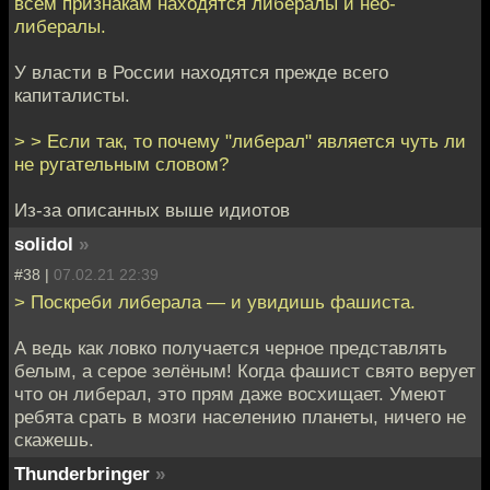
всем признакам находятся либералы и нео-
либералы.
У власти в России находятся прежде всего
капиталисты.
> > Если так, то почему "либерал" является чуть ли
не ругательным словом?
Из-за описанных выше идиотов
solidol
»
#38 |
07.02.21 22:39
> Поскреби либерала — и увидишь фашиста.
А ведь как ловко получается черное представлять
белым, а серое зелёным! Когда фашист свято верует
что он либерал, это прям даже восхищает. Умеют
ребята срать в мозги населению планеты, ничего не
скажешь.
Thunderbringer
»