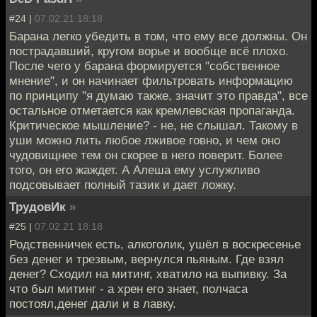
#24 |
07.02.21 18:18
Барана легко убедить в том, что ему все должны. Он
пострадавший, кругом ворье и вообще всё плохо.
После чего у барана формируется "собственное
мнение", и он начинает фильтровать информацию
по принципу "я думаю также, значит это правда", все
остальное отметается как кремлевская пропаганда.
Критическое мышление? - не, не слышал. Такому в
уши можно лить любое лживое говно, и чем оно
чудовищнее тем он скорее в него поверит. Более
того, он его жаждет. А Алеша ему услужливо
подсовывает полный тазик и дает ложку.
ТрудовИк
»
#25 |
07.02.21 18:18
Родственничек есть, алкоголик, ушёл в воскресенье
без денег и трезвым, вернулся пьяным. Где взял
денег? Сходил на митинг, хватило на выпивку. За
что был митинг - а хрен его знает, полчаса
постоял,денег дали и в лавку.