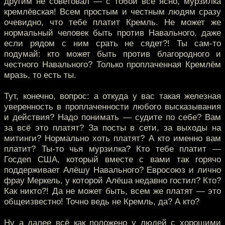
другим не советовал — с тобой всё ясно, мурзилка
кремлёвская! Всем простым и честным людям сразу
очевидно, что тебе платит Кремль. Не может же
нормальный человек быть против Навального, даже
если рядом с ним срать не сядет?! Ты сам-то
подумай: кто может быть против благородного и
честного Навального? Только проплаченная Кремлём
мразь, то есть ты.
Тут, конечно, вопрос: а откуда у вас такая железная
уверенность в проплаченности любого высказывания
и действия? Надо понимать — судите по себе? Вам
за всё это платят? За посты в сети, за выходы на
митинги? Нормально хоть платят? А кто именно вам
платит? Ты-то чья мурзилка? Кто тебе платит —
Госдеп США, который вместе с вами так горячо
поддерживает Алёшу Навального? Евросоюз и лично
фрау Меркель, у которой Алёша недавно гостил? Кто?
Как никто?! Да не может быть, всем же платят — это
общеизвестно! Точно ведь не Кремль, да? А кто?
Ну а далее всё как положено у людей с хорошими