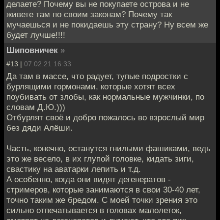
делаете? Почему вы не покупаете острова и не
живете там по своим законам? Почему так
мучаешься и не покидаешь эту страну? Ну всем же
будет лучше!!!!
Шиповничек
»
#13 |
07.02.21 16:33
Да там в массе, что радует, тупые подростки с
бурлящими гормонами, которые хотят всех
поубивать от злобы, как нормальные мужчинки, по
словам Д.Ю.)))
Отбурлят своё и добро пожалось во взрослый мир
без дяди Алёши.
Часть, конечно, останутся гнилыми фашиками, ведь
это же весело, в их глупой головке, кидать зиги,
свастику на аватарки лепить и т.д.
А особенно, когда они видят дегенератов -
стримеров, которые занимаются в свои 30-40 лет,
точно таким же бредом. С моей точки зрения это
сильно отпечатывается в головах малолеток,