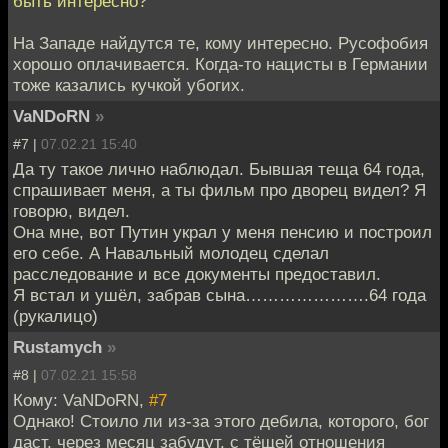
быть интересно?
На Западе найдутся те, кому интересно. Русофобия
хорошо оплачивается. Когда-то нацисты в Германии
тоже казались кучкой убогих.
VaNDoRN
»
#7 |
07.02.21 15:40
Да ту такое лично наблюдал. Бывшая теща 64 года,
спрашивает меня, а ты фильм про дворец видел? Я
говорю, видел.
Она мне, вот Путин украл у меня пенсию и построил
его себе. А Навальный молодец сделал
расследование и все документы предоставил.
Я встал и ушёл, забрав сына………………….64 года
(рукалицо)
Rustamych
»
#8 |
07.02.21 15:58
Кому: VaNDoRN,
#7
Однако! Стоило ли из-за этого дебила, которого, бог
даст, через месяц забудут, с тёщей отношения