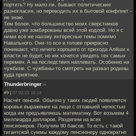
портить? Ну мало ли, бывают политические
разногласия, но переводить их в бытовой конфликт -
не знаю.
Тем более, что большинство моих сверстников
давно уже зомбированы всей этой кодлой. Но я с
ними всё же нахожу интересные темы помимо
Навального. Они-то все в голове прекрасно
понимают, что ничего хорошего от прихода Алёши к
власти не будет, но им хочется увидеть тех самых
перемен. А на последствия наплевать. Особенно на
чужбине. С чужбины-то смотреть на развал родины
куда приятнее.
Thunderbringer
»
#9 |
07.02.21 16:14
Насчёт пенсий. Обычно у таких людей появляется
коровье выражение на лице с отпавшей челюстью
когда им предъявляешь математику. Вот возьмем 4
миллиарда долларов. Разделим на всех
пенсионеров. Получим 90 баксов. То есть с такой
гигантской суммы каждому пенсионеру однократно