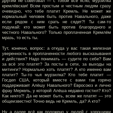
другим не советовал — с тобой всё ясно, мурзилка
кремлёвская! Всем простым и честным людям сразу
очевидно, что тебе платит Кремль. Не может же
нормальный человек быть против Навального, даже
если рядом с ним срать не сядет?! Ты сам-то
подумай: кто может быть против благородного и
честного Навального? Только проплаченная Кремлём
мразь, то есть ты.
Тут, конечно, вопрос: а откуда у вас такая железная
уверенность в проплаченности любого высказывания
и действия? Надо понимать — судите по себе? Вам
за всё это платят? За посты в сети, за выходы на
митинги? Нормально хоть платят? А кто именно вам
платит? Ты-то чья мурзилка? Кто тебе платит —
Госдеп США, который вместе с вами так горячо
поддерживает Алёшу Навального? Евросоюз и лично
фрау Меркель, у которой Алёша недавно гостил? Кто?
Как никто?! Да не может быть, всем же платят — это
общеизвестно! Точно ведь не Кремль, да? А кто?
Ну а далее всё как положено у людей с хорошими