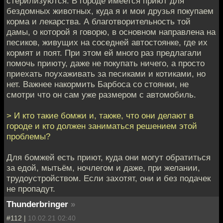
стерилизуются. В городе имеется приют для
бездомных животных, куда я и мои друзья покупаем
корма и лекарства. А благотворительность той
дамы, о которой я говорю, в основном направлена на
песиков, живущих на соседней автостоянке, где их
кормят и поят. При этом ей много раз предлагали
помочь приюту, даже не покупать ничего, а просто
приехать поухаживать за песиками и котиками, но
нет. Важнее накормить Барбоса со стоянки, не
смотри что он сам уже размером с автомобиль.
> И кто такие бомжи и, также, что они делают в
городе и кто должен заниматься решением этой
проблемы?
Для бомжей есть приют, куда они могут обратиться
за едой, мытьём, ночлегом и даже, при желании,
трудоустройством. Если захотят, они и без подачек
не пропадут.
Thunderbringer
»
#112 |
10.02.21 02:40