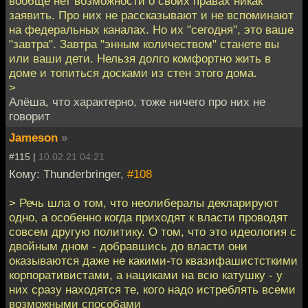
вообще нет возможности о своих правах никак
заявить. Про них не рассказывают и не вспоминают
на федеральных каналах. Но их "сегодня", это ваше
"завтра". Завтра "энным количеством" станете вы
или ваши дети. Нельзя долго комфортно жить в
доме и топиться досками из стен этого дома.
>
Алёша, что характерно, тоже ничего про них не
говорит
Jameson
»
#115 |
10.02.21 04:21
Кому: Thunderbringer,
#108
> Речь шла о том, что неолибералы декларируют
одно, а особенно когда приходят к власти проводят
совсем другую политику. О том, что это идеология с
двойным дном - добравшись до власти они
оказываются даже не какими-то квазифашистсткими
корпоративистами, а нациками на всю катушку - у
них сразу находятся те, кого надо истреблять всеми
возможными способами