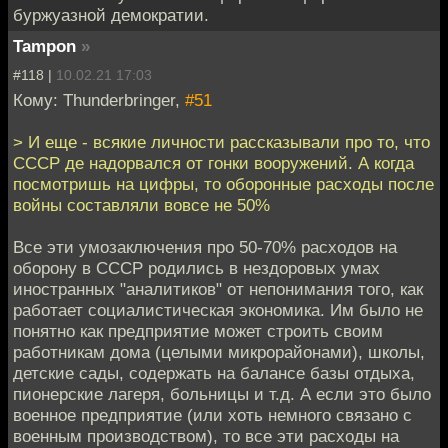
буржуазной демократии.
Tampon
»
#118 |
10.02.21 17:03
Кому: Thunderbringer,
#51
> И еще - всякие личности рассказывали про то, что
СССР де надорвался от гонки вооружений. А когда
посмотришь на цифры, то оборонные расходы после
войны составляли вовсе не 50%
Все эти умозаключения про 50-70% расходов на
оборону в СССР родились в нездоровых умах
иностранных "аналитиков" от непонимания того, как
работает социалистическая экономика. Им было не
понятно как предприятие может строить своим
работникам дома (целыми микрорайонами), школы,
детские сады, содержать на балансе базы отдыха,
пионерские лагеря, больницы и т.д. А если это было
военное предприятие (или хоть немного связано с
военным производством), то все эти расходы на