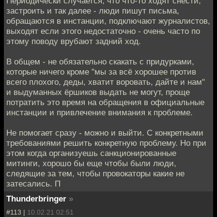
Периодически случается, что что-то ходят снести,
застроить и так далее - люди пишут письма,
обращаются в инстанции, подключают журналистов,
выходят если этого недостаточно - очень часто по
этому поводу врубают задний ход.
В общем - не обязательно скакать с придурками,
которые ничего кроме "мы за всё хорошее против
всего плохого, деды, хватит воровать, дайте и нам"
и выдуманных ёршиков выдать не могут, проще
потратить это время на обращения в официальные
инстанции и привлечение внимания к проблеме.
Не помогает сразу - можно и выйти. С конкретными
требованиями решить конкретную проблему. Но при
этом когда организуешь санкционированные
митинги, хорошо бы еще чтобы были люди,
следящие за тем, чтобы провокаторы какие не
затесались. П
Thunderbringer
»
#113 |
10.02.21 02:51