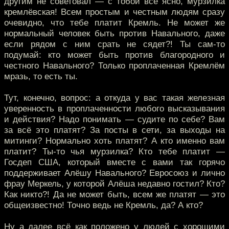
другим не советовал — с тобой всё ясно, мурзилка
кремлёвская! Всем простым и честным людям сразу
очевидно, что тебе платит Кремль. Не может же
нормальный человек быть против Навального, даже
если рядом с ним срать не сядет?! Ты сам-то
подумай: кто может быть против благородного и
честного Навального? Только проплаченная Кремлём
мразь, то есть ты.
Тут, конечно, вопрос: а откуда у вас такая железная
уверенность в проплаченности любого высказывания
и действия? Надо понимать — судите по себе? Вам
за всё это платят? За посты в сети, за выходы на
митинги? Нормально хоть платят? А кто именно вам
платит? Ты-то чья мурзилка? Кто тебе платит —
Госдеп США, который вместе с вами так горячо
поддерживает Алёшу Навального? Евросоюз и лично
фрау Меркель, у которой Алёша недавно гостил? Кто?
Как никто?! Да не может быть, всем же платят — это
общеизвестно! Точно ведь не Кремль, да? А кто?
Ну а далее всё как положено у людей с хорошими