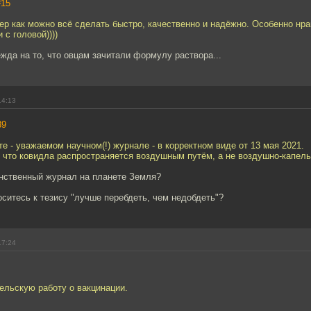
#15
ер как можно всё сделать быстро, качественно и надёжно. Особенно нр
 с головой))))
жда на то, что овцам зачитали формулу раствора...
14:13
39
ете - уважаемом научном(!) журнале - в корректном виде от 13 мая 2021.
, что ковидла распространяется воздушным путём, а не воздушно-капел
инственный журнал на планете Земля?
носитесь к тезису "лучше перебдеть, чем недобдеть"?
17:24
ельскую работу о вакцинации.