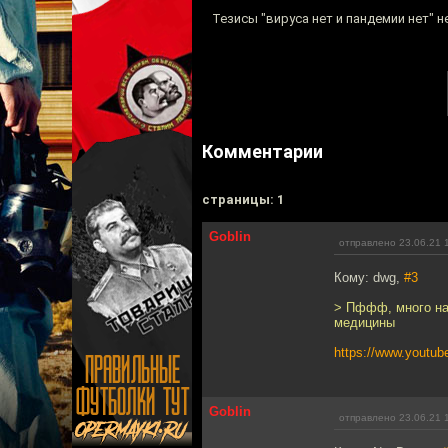
Тезисы "вируса нет и пандемии нет" 
Комментарии
cтраницы: 1
Goblin
отправлено 23.06.21 
Кому: dwg,
#3
> Пффф, много на 
медицины
https://www.yout
Goblin
отправлено 23.06.21 