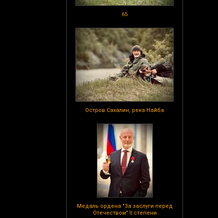
65
Остров Сахалин, река Найба
Медаль ордена "За заслуги перед
Отечеством" II степени