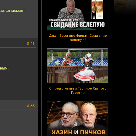
авится момент
Дядя Вова про фильм "Свидание
вслепую"
# 41
ьным.
О предстоящем Турнире Святого
Георгия
# 86