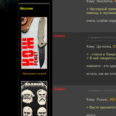
Кому: NosDorma,
Магазин
> Наглядный прим
помощь в окунании
очень слабая наде
Goblin
отправлено 23.06.21 
Кому: Це-почка,
#
> - статья в Ланц
> В ней говорится
извините - это ед
кстати, как вы от
Империя ножей
Goblin
отправлено 23.06.21 
Кому: Psionic,
#85
> Вести просветит
ведут