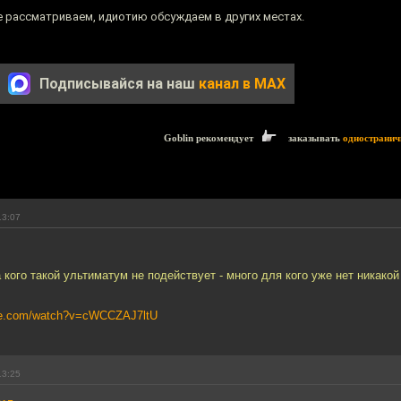
не рассматриваем, идиотию обсуждаем в других местах.
Подписывайся на наш
канал в MAX
Goblin рекомендует
заказывать
одностранич
13:07
кого такой ультиматум не подействует - много для кого уже нет никако
ube.com/watch?v=cWCCZAJ7ltU
13:25