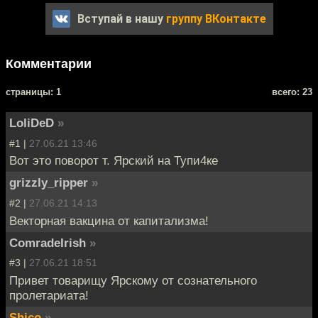
Вступай в нашу
группу ВКонтакте
Комментарии
cтраницы: 1
всего: 23
LoliDeD
»
#1 |
27.06.21 13:46
Вот это поворот т. Ярский на Тупи4ке
grizzly_ripper
»
#2 |
27.06.21 14:13
Векторная вакцина от капитализма!
ComradeIrish
»
#3 |
27.06.21 18:51
Привет товарищу Ярскому от сознательного
пролетариата!
Shico
»