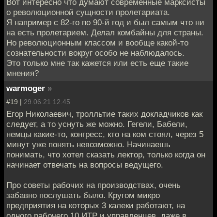
Вот интересно что думают современные марксисты
о революционной сущности пролетариата.
Я например с 82-го по 90-й год и был самым что ни
на есть пролетарием. Делал комбайны для страны.
Но революционным классом и вообще какой-то
сознательности вокруг особо не наблюдалось.
Это только мне так кажется или есть еще такие
мнения?
warmoger
»
#19 |
29.06.21 12:45
Егор Николаевич, тролльтие таких докладчиков как
следует, а то уснуть же можно. Гегели, Бабели,
немцы какие-то, конгресс, кто на ком стоял, через 5
минут уже понять невозможно. Начинаешь
понимать, что хотел сказать лектор, только когда он
начинает отвечать на вопросы ведущего.
Про советы рабочих на производствах, очень
забавно послушать было. Кругом микро
предприятия на которых 3 калеки работают, на
одного рабочего 10 ИТР и управленцев, даже в