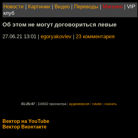
Новости
|
Картинки
|
Видео
|
Переводы
|
Магазин
|
VIP
клуб
Об этом не могут договориться левые
27.06.21 13:01
|
egoryakovlev
|
23 комментария
01:25:47
|
116602 просмотра
|
аудиоверсия
|
rutube
|
скачать
Вектор на YouTube
Вектор Вконтакте