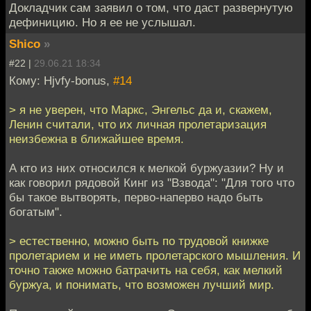
Докладчик сам заявил о том, что даст развернутую
дефиницию. Но я ее не услышал.
Shico
»
#22 |
29.06.21 18:34
Кому: Hjvfy-bonus,
#14
> я не уверен, что Маркс, Энгельс да и, скажем,
Ленин считали, что их личная пролетаризация
неизбежна в ближайшее время.
А кто из них относился к мелкой буржуазии? Ну и
как говорил рядовой Кинг из "Взвода": "Для того что
бы такое вытворять, перво-наперво надо быть
богатым".
> естественно, можно быть по трудовой книжке
пролетарием и не иметь пролетарского мышления. И
точно также можно батрачить на себя, как мелкий
буржуа, и понимать, что возможен лучший мир.