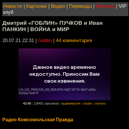
Новости
|
Картинки
|
Видео
|
Переводы
|
Магазин
|
VIP
клуб
Дмитрий «ГОБЛИН» ПУЧКОВ и Иван
ПАНКИН | ВОЙНА и МИР
20.07.21 22:31
|
Goblin
|
44 комментария
42:45
|
118401 просмотр
|
аудиоверсия
|
rutube
|
скачать
Радио Комсомольская Правда