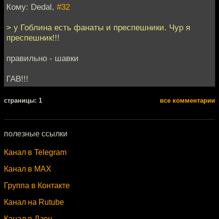
Кому: Dedal,
#32
> у Гоблина есть фанаты и преспешники. Чур я
преспешник!!!
правильно - шавки
ГАВ!!!
cтраницы: 1
все комментарии
полезные ссылки
Канал в Telegram
Канал в MAX
Группа в Контакте
Канал на Rutube
Канал в Дзен