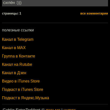
силён :)))
cтраницы: 1
все комментарии
полезные ссылки
Канал в Telegram
Канал в MAX
Группа в Контакте
Канал на Rutube
Канал в Дзен
Видео в iTunes Store
Подкаст в iTunes Store
Подкаст в Яндекс.Музыка
Goblin EnterTorMent ©
письмо
|
цурюк