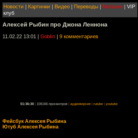
Новости
|
Картинки
|
Видео
|
Переводы
|
Магазин
|
VIP
клуб
Алексей Рыбин про Джона Леннона
11.02.22 13:01
|
Goblin
|
9 комментариев
01:36:30
|
106166 просмотров
|
аудиоверсия
|
rutube
|
youtube
Фейсбук Алексея Рыбина
Ютуб Алексея Рыбина