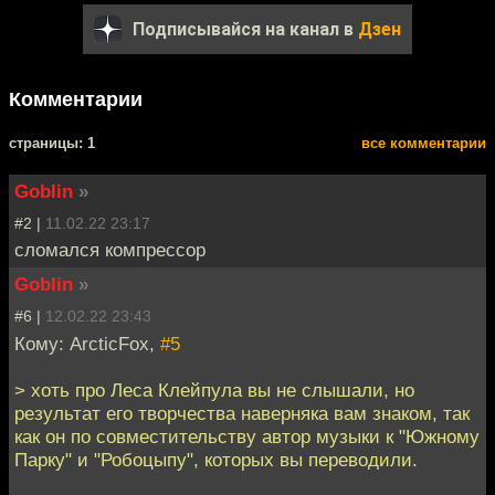
Подписывайся на канал в
Дзен
Комментарии
cтраницы: 1
все комментарии
Goblin
»
#2 |
11.02.22 23:17
сломался компрессор
Goblin
»
#6 |
12.02.22 23:43
Кому: ArcticFox,
#5
> хоть про Леса Клейпула вы не слышали, но
результат его творчества наверняка вам знаком, так
как он по совместительству автор музыки к "Южному
Парку" и "Робоцыпу", которых вы переводили.