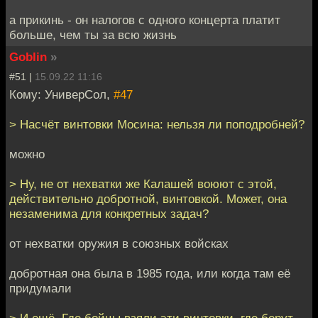
а прикинь - он налогов с одного концерта платит
больше, чем ты за всю жизнь
Goblin
»
#51 |
15.09.22 11:16
Кому: УниверСол,
#47
> Насчёт винтовки Мосина: нельзя ли поподробней?
можно
> Ну, не от нехватки же Калашей воюют с этой,
действительно добротной, винтовкой. Может, она
незаменима для конкретных задач?
от нехватки оружия в союзных войсках
добротная она была в 1985 года, или когда там её
придумали
> И ещё. Где бойцы взяли эти винтовки, где берут