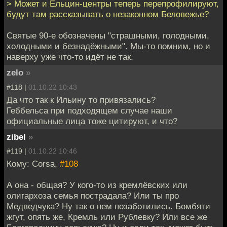
> Может и Ельцин-центры теперь перепрофилируют,
будут там рассказывать о незаконном Беловежье?
Святые 90-е обозначены "страшными, голодными,
холодными и безнадёжными". Мы-то помним, но и
наверху уже что-то идёт не так.
zelo
»
#118 |
01.10.22 10:43
Да что так к Ильину то привязались?
Геббельса при подходящем случае наши
официальные лица тоже цитируют, и что?
zibel
»
#119 |
01.10.22 10:46
Кому: Corsa,
#108
А она - общая? У кого-то из кремлёвских или
олигархоза семья пострадала? Или ты про
Медведчука? Ну так о нем позаботились. Бомбяти
жгут, опять же, Кремль или Рублевку? Или все же