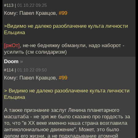
#113 |
01.10.22 09:25
Кому: Павел Кравцов,
#99
>Видимо не далеко разоблачение культа личности
Ельцина
[ржОт]
, не-не бедняжку обманули, надо наборот -
усилить (см солидаризм)
Doom
»
#114 |
01.10.22 09:50
Кому: Павел Кравцов,
#99
> Видимо не далеко разоблачение культа личности
Ельцина
А также признание заслуг Ленина планетарного
масштаба - не зря же было сказано про гордость за
то, что "в XX веке именно наша страна возглавила
антиколониальное движение". Может, это было
делом его жизни, а не подкладывание атомной