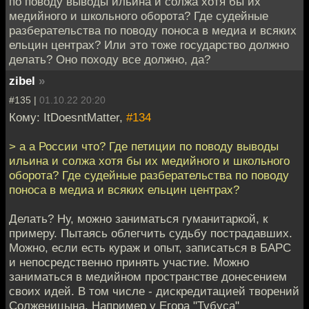
по поводу выводы ильина и солжа хотя бы их
медийного и школьного оборота? Где судейные
разберательства по поводу поноса в медиа и всяких
ельцин центрах? Или это тоже государство должно
делать? Оно походу все должно, да?
zibel
»
#135 |
01.10.22 20:20
Кому: ItDoesntMatter,
#134
> а а России что? Где петиции по поводу выводы
ильина и солжа хотя бы их медийного и школьного
оборота? Где судейные разберательства по поводу
поноса в медиа и всяких ельцин центрах?
Делать? Ну, можно заниматься гуманитаркой, к
примеру. Пытаясь облегчить судьбу пострадавших.
Можно, если есть кураж и опыт, записаться в БАРС
и непосредственно принять участие. Можно
заниматься в медийном пространстве донесением
своих идей. В том числе - дискредитацией творений
Солженицына. Например у Егора "Тубуса"