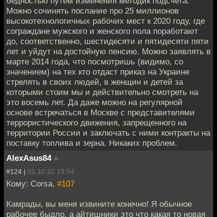
бедностью путем изменения методик подсчета.
Можно сочинять послание про 25 миллионов
высокотехнологичных рабочих мест к 2020 году, где
сограждане мужского и женского пола поработают
до, соответственно, шестидесяти и пятидесяти пяти
лет и уйдут на достойную пенсию. Можно заявлять в
марте 2014 года, что посмотришь (видимо, со
значением) на тех кто отдаст приказ на Украине
стрелять в своих людей, в женщин и детей за
которыми стоим мы и действительно смотреть на
это восемь лет. Да даже можно на регулярной
основе встречаться в Москве с представителями
террористического движения, запрещенного на
территории России и заключать с ними контракты на
поставку топлива и зерна. Никаких проблем.
AlexAsus84
»
#124 |
01.10.22 13:54
Кому: Corsa,
#107
Камрады, вы меня извините конечно! Я обычное
рабочее быдло, а айтишники это что какая то новая