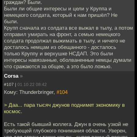
граждан? Были.
Были ли общие интересы и цели у Круппа и
немецкого солдата, который к нам пришёл? Не
были.
Крупп сначала из солдата все выжал в тылу, а потом
отправил умирать на фронт, а семью немецкого
солдата продолжал выжимать в тылу, и ничего не
досталось немцам из обещанного - досталось
только Круппу и верхушке НСДАП. Это были
интересы навязанные, оболваненные немцы думали
что сражаются за общее, а это было ложью.
Corsa
»
#107 |
01.10.22 08:42
Кому: Thunderbringer,
#104
> Даа... пара тысяч джунов поднимет экономику в
космос.
Есть такой бывший коллега. Джун в очень узкой не
требующей глубокого понимания области. Уверен,
что для страны такие как он - супер важный ресурс,