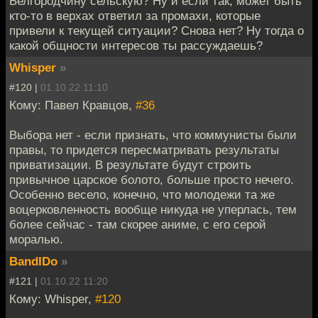
Белгородчину сельскую? Ну и если так, может быть
кто-то в верхах ответил за промахи, которые
привели к текущей ситуации? Снова нет? Ну тогда о
какой общности интересов ты рассуждаешь?
Whisper
»
#120 |
01.10.22 11:10
Кому: Павел Кравцов,
#36
Выбора нет - если признать, что коммунисты были
правы, то придется пересматривать результаты
приватизации. В результате будут строить
привычное царское болото, больше просто нечего.
Особенно весело, конечно, что молодежи та же
воцерковленность вообще никуда не уперлась, тем
более сейчас - там скорее аниме, с его серой
моралью.
BandIDo
»
#121 |
01.10.22 11:20
Кому: Whisper,
#120