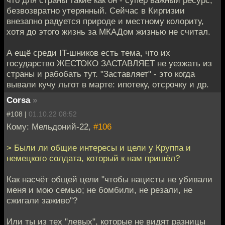
безвозвратно утерянный. Сейчас в Киргизии
внезапно радуется природе и местному колориту,
хотя до этого жизнь за МКАДом жизнью не считал.
А ещё среди IT-шников есть тема, что их
государство ЖЕСТОКО ЗАСТАВЛЯЕТ не уезжать из
страны и рабобать тут. "Заставляет" - это когда
вывали кучу льгот в марте: ипотеку, отсрочку и др.
Corsa
»
#108 |
01.10.22 08:52
Кому: Мельдоний-22,
#106
> Были ли общие интересы и цели у Круппа и
немецкого солдата, который к нам пришёл?
Как насчёт общей цели "чтобы нацисты не убивали
меня и мою семью; не бомбили, не резали, не
сжигали заживо"?
Или ты из тех "левых", которые не видят разницы