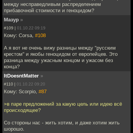
между несправедливым распределением
прибавочной стоимости и геноцидом?
Мазур
»
#109 |
01.10.22 09:19
Кому: Corsa,
#108
А я вот не очень вижу разницы между "русским
крестом" и якобы геноцидом от европейцев. Это
разница между ужасным концом и ужасом без
конца?
ItDoesntMatter
»
#110 |
01.10.22 09:20
Кому: Scorpio,
#87
>в паре предложений за какую цель или идею всё
происходящее?
Со стороны нас - жить хотим, и даже хотим жить
шорошо.