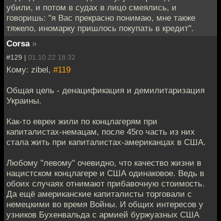
убили, и потом в судах в лицо смеялись, и
говоришь: "я Вас прекрасно понимаю, мне также
тяжело, иномарку пришлось покупать в кредит".
Corsa
»
#129 |
01.10.22 18:32
Кому: zibel,
#119
Общая цель - денацификация и демилитаризация
Украины.
Как-то евреи жили по концлагерям при
капиталистах-немацам, после 45го часть из них
стала жить при капиталистах-американцах в США.
Любому "левому" очевидно, что качество жизни в
нацистском концлагере и США одинаковое. Ведь в
обоих случаях отнимают прибавочную стоимость.
Да ещё американские капиталисты торговали с
немецкими во время Войны. И общих интересов у
узников Бухенвальда с армией буржуазных США