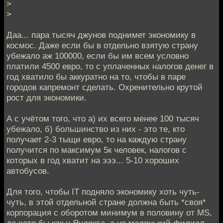
>
>
Даа... пара тысяч джунов поднимет экономику в
космос. Даже если бы в отдельно взятую страну
убежало аж 100000, если бы им всем условно
платили 4500 евро, то с уплаченных налогов денег в
год хватило бы аккуратно на то, чтобы в паре
городов капремонт сделать. Охренительно крутой
рост для экономики.
А с учётом того, что а) их всего менее 100 тысяч
убежало, б) большинство из них - это те, кто
получает 2-3 тыщи евро, то на каждую страну
получится по максимум 5к человек, налогов с
которых в год хватит на эээ... 5-10 хороших
автобусов.
Для того, чтобы IT подняло экономику хоть чуть-
чуть, в этой отдельной стране должна быть *своя*
корпорация с оборотом минимум в половину от MS,
да хотя бы как у Яндекса, а не маленький филиал