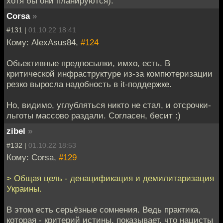
хотя бы они планируются).
Corsa
»
#131 |
01.10.22 18:41
Кому: AlexAsus84,
#124
Обьективные предпосылки, имхо, есть. В
критической инфраструктуре из-за компютеризации
резко выросла надобность в it-поддержке.
Но, видимо, углубляться никто не стал, и отсрочки-
льготы массово раздали. Согласен, бесит :)
zibel
»
#132 |
01.10.22 18:53
Кому: Corsa,
#129
> Общая цель - денацификация и демилитаризация
Украины.
В этом есть серьёзные сомнения. Ведь практика,
которая - критерий истины, показывает, что нацисты