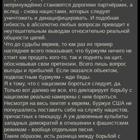
непринуждённо становятся дорогими партнёрами, а
вслед - снова нацистами, которых следует
уничтожить и денацифицировать. И подобная
гибкость в абсолютно любых вопросах приводит к
неутешительным выводам относительно реальной
общности целей.
Что до судьбы евреев, то как раз их пример
нагляднее всего показывает, что буржуям ничего не
стоит как продать кого-то, так и поднять на щит,
обосновывая свои претензии. Всего лишь вопрос
выгоды и прибылей. Если оказался объектом,
подвластным буржуям - жди беды.
Я к тому, что с нацизмом бороться следует, да.
Только вот далеко не все, кто декларирует борьбу с
нацизмом реально намерены с ним бороться.
Несмотря на весь пиитет к евреям, буржуи США не
погнушались поставить себе на службу нацистов,
причастных к геноциду. А уж довоенные кульбиты
западных демократий в отношении к фашистским
режимам - вообще отдельная песня.
Таким образом, есть разница между борьбой с