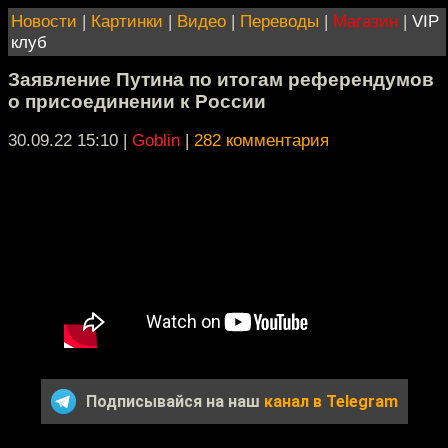
Новости
|
Картинки
|
Видео
|
Переводы
|
Магазин
|
VIP
клуб
Заявление Путина по итогам референдумов
о присоединении к России
30.09.22 15:10
|
Goblin
|
282 комментария
Подписывайся на наш
канал в Telegram