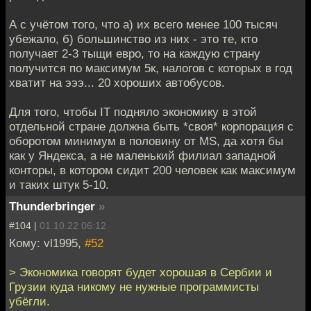
А с учётом того, что а) их всего менее 100 тысяч
убежало, б) большинство из них - это те, кто
получает 2-3 тыщи евро, то на каждую страну
получится по максимум 5к, налогов с которых в год
хватит на эээ... 20 хороших автобусов.
Для того, чтобы IT подняло экономику в этой
отдельной стране должна быть *своя* корпорация с
оборотом минимум в половину от MS, да хотя бы
как у Яндекса, а не маленький филиал западной
конторы, в котором сидит 200 человек как максимум
и таких штук 5-10.
Thunderbringer
»
#104 |
01.10.22 06:12
Кому: vl1995,
#52
> Экономика говорят будет хорошая в Сербии и
Грузии куда никому не нужные программисты
убёгли.