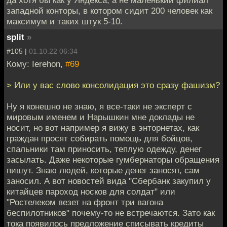
западной конторы, в котором сидит 200 человек как
максимум и таких штук 5-10.
split
»
#105 |
01.10.22 06:34
Кому: Ierehon,
#69
> Или у вас слово консолидация это сразу фашизм?
Ну я конешно не знаю, я все-таки не эксперт с
мировым именем и Нарышкин мне доклады не
носит, но вот например я вижу в энторнетах, как
граждан просят собирать помощь для бойцов,
спальники там приносить, теплую одежду, денег
засылать. Даже некоторые гумбернаторы обращения
пишут. Знаю людей, которые денег заносят, сам
заносил. А вот новостей вида "Сбербанк закупил у
китайцев пароход носков для солдат" или
"Ростелеком везет на фронт три вагона
беспилотников" почему-то не встречаются. Зато как
тока появилось предложение списывать кредиты