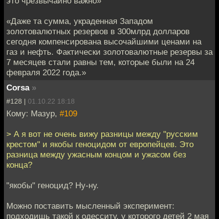
это чрезвычайно важно»
«Даже та сумма, украденная Западом
золотовалютных резервов в 300млрд долларов
сегодня компенсирована высочайшими ценами на
газ и нефть. Фактически золотовалютные резервы за
7 месяцев стали равны тем, которые были на 24
февраля 2022 года.»
Corsa
»
#128 |
01.10.22 18:18
Кому: Мазур,
#109
> А я вот не очень вижу разницы между "русским
крестом" и якобы геноцидом от европейцев. Это
разница между ужасным концом и ужасом без
конца?
"якобы" геноцид? Ну-ну.
Можно поставить мысленный эксперимент:
подходишь такой к одесситу, у которого детей 2 мая