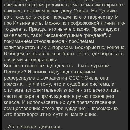
намечается серия роликов по материалам открытого
наконец к ознакомлению делу Солжа. На Тупичке
вот, тоже есть серия передач по его творчеству. И
про Ильина есть. Можно по профсоюзной линии что-
то делать. Правда, это нынче опасно. Преследуют
как власти, так и "неравнодушные граждане", с
пониманием относящиеся к проблемам
капиталистов и их интересам. Бескорыстно, конечно.
В общем, есть из чего выбрать. Есть, где обрастать
связями и товарищами.
Вот чего точно не надо делать - быть дураком.
Петиции? Я помню одну под названием
референдума о сохранении СССР. Очень она
помогла. Ну я к тому, что и судебная система, и
система исполнительной власти - это всего лишь
части аппарата принуждения в руках правящего
класса. И использовать их для препятствования
осуществлению этого принуждения - невозможно.
Это противоречит их сути и назначению.
...А я не желал дивиться.