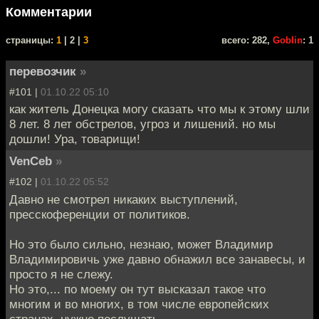
Комментарии
cтраницы:
1
| 2 |
3
всего: 282,
Goblin
: 1
перевозчик
»
#101 |
01.10.22 05:10
как житель Донецка могу сказать что мы к этому шли
8 лет. 8 лет обстрелов, угроз и лишений. но мы
дошли! Ура, товарищи!
VenCeb
»
#102 |
01.10.22 05:52
Давно не смотрел никаких выступлений,
пресскоференции от политиков.
Но это было сильно, незнаю, может Владимир
Владимировичь уже давно обнажил все занавесы, и
просто я не слежу.
Но это,... по моему он тут высказал такое что
многим и во многих, в том числе европейских
странах, нужно послушать.