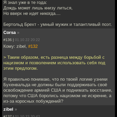
Я знал уже в те года:
Дождь может лишь книзу литься,
Но вверх не идет никогда....
Бертольд Брехт - умный мужик и талантливый поэт.
Corsa
»
#136 |
01.10.22 20:22
Кому: zibel,
#132
> Таким образом, есть разница между борьбой с
нацизмом и позволением использовать себя под
этим предлогом.
Я правильно понимаю, что по твоей логике узники
Бухенвальда не должны были поддерживать своё
освобождение армией США и поднимать восстание,
потому что США боролись нацизмом не искренне, а
из-за коросных побуждений?
zibel
»
#137 |
01.10.22 20:42