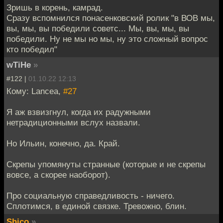
Зришь в корень, камрад.
Сразу вспомнился понасенковский ролик "в ВОВ мы,
вы, мы, вы победили советс... Мы, вы, мы, вы
победили. Ну не мы но мы, ну это сложный вопрос
кто победил"
wTiHe
»
#122 |
01.10.22 12:13
Кому: Lancea,
#27
Я аж взвизгнул, когда их радужными
нетрадиционными вслух назвали.
Но Ильин, конечно, да. Край.
Скрепы упомянуты странные (которые и не скрепы
вовсе, а скорее наоборот).
Про социальную справедливость - ничего.
Сплотимся, в единой связке. Тревожно, блин.
Shico
»