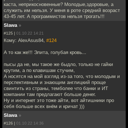
каста, неприкосновенные? Молодые,здоровые, а
служить им нельзя. У меня в роте средний возраст
43-45 лет. А программистов нельзя трогать!!!
Slawa
»
#125 |
01.10.22 14:21
Кому: AlexAsus84,
#124
А то как же!!! Элита, голубая кровь...
пысы да не, мы такое же быдло, только не гайки
крутим, а по клавишам стучим,
А носятся на мой взгляд из-за того, что молодым и
перспективным и знающим англицкий проще
свинтить из страны, темболее что банки и ИТ
компании там предлагают больше денег.
Ну и интернет это тоже айти, вот айтишники про
себя больше всех внём и кричат )))
Slawa
»
#126 |
01.10.22 14:36