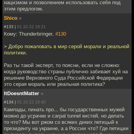
нацизмом и позволением использовать себя под
этим предлогом.
Shico
»
#133 |
01.10.22 19:21
Кому: Thunderbringer,
#130
> Добро пожаловать в мир серой морали и реальной
политики.
Раз ты такой эксперт, то поясни, если не сложно:
когда руководство страны публично забивает хуй на
решение Верховного Суда Российской Федерации
это серая мораль или реальная политика?
ItDoesntMatter
»
#134 |
01.10.22 19:40
Кампады, пинать про... бы государственных мужей
можно до усрачки и carpal tunnel кистей, но делать
то что? Мы вот ржом со всяких диких петицый к
президенту на украине, а а России что? Где петиции