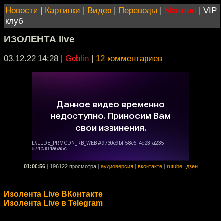
Новости
|
Картинки
|
Видео
|
Переводы
|
Магазин
|
VIP
клуб
ИЗОЛЕНТА live
03.12.22 14:28
|
Goblin
|
12 комментариев
01:00:56
|
196122 просмотра
|
аудиоверсия
|
вконтакте
|
rutube
|
дзен
Изолента Live ВКонтакте
Изолента Live в Telegram