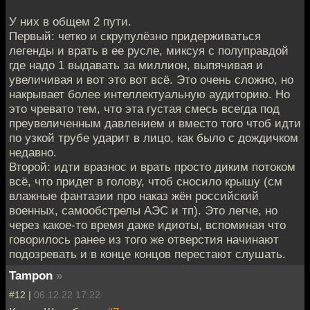
У них в общем 2 пути.
Первый: четко и скрупулёзно придерживаться
легенды и врать в ее русле, миксуя с полуправдой
где надо 1 выдавать за миллион, выпячивая и
увеличивая и вот это вот всё. Это очень сложно, но
накрывает более интеллектуальную аудиторию. Но
это чревато тем, что эта густая смесь всегда под
преувеличенным давлением и вместо того чтоб идти
по узкой трубе ударит в лицо, как было с дождичком
недавно.
Второй: идти вразнос и врать просто диким потоком
всё, что придет в голову, чтоб сносило крышу (см
влажные фантазии про наказ жён российский
военных, самообстрелы АЭС и тп). Это легче, но
через какое-то время даже идиоты, вспоминая что
говорилось ранее из того же отверстия начинают
подозревать и в конце концов перестают слушать.
Tampon
»
#12 |
06.12.22 17:22