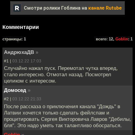
Смотри ролики Гоблина на
канале Rutube
Комментарии
cтраницы: 1
всего: 12,
Goblin
: 1
АндрюхаДВ
»
#1 |
03.12.22 17:03
Случайно нажал пуск. Перемотал чутка вперед,
стало интересно. Отмотал назад. Посмотрел
целиком с интересом.
Домосед
»
#2 |
03.12.22 21:33
После рассказа о приключения канала "Дождь" в
Латвии хочется только сделать фейлспам и
процитировать Сергея Викторовича Лавров "Дебилы,
бля". Это надо уметь так талантливо обосраться.
Goblin
»