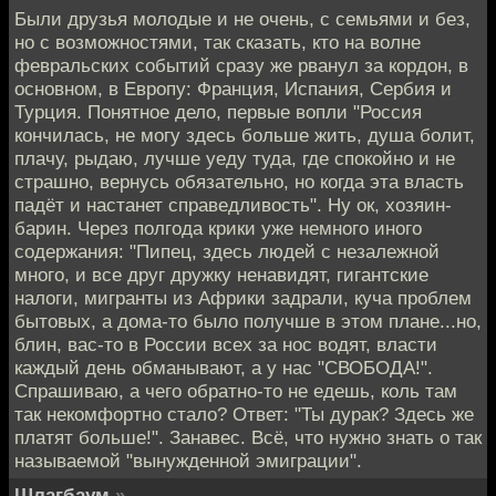
Были друзья молодые и не очень, с семьями и без,
но с возможностями, так сказать, кто на волне
февральских событий сразу же рванул за кордон, в
основном, в Европу: Франция, Испания, Сербия и
Турция. Понятное дело, первые вопли "Россия
кончилась, не могу здесь больше жить, душа болит,
плачу, рыдаю, лучше уеду туда, где спокойно и не
страшно, вернусь обязательно, но когда эта власть
падёт и настанет справедливость". Ну ок, хозяин-
барин. Через полгода крики уже немного иного
содержания: "Пипец, здесь людей с незалежной
много, и все друг дружку ненавидят, гигантские
налоги, мигранты из Африки задрали, куча проблем
бытовых, а дома-то было получше в этом плане...но,
блин, вас-то в России всех за нос водят, власти
каждый день обманывают, а у нас "СВОБОДА!".
Спрашиваю, а чего обратно-то не едешь, коль там
так некомфортно стало? Ответ: "Ты дурак? Здесь же
платят больше!". Занавес. Всё, что нужно знать о так
называемой "вынужденной эмиграции".
Шлагбаум
»