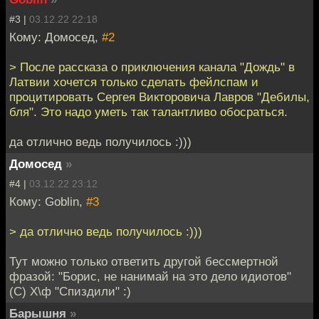
#3 |
03.12.22 22:18
Кому: Домосед,
#2
> После рассказа о приключения канала "Дождь" в
Латвии хочется только сделать фейлспам и
процитировать Сергея Викторовича Лавров "Дебилы,
бля". Это надо уметь так талантливо обосраться.
да отлично ведь получилось :)))
Домосед
»
#4 |
03.12.22 23:12
Кому: Goblin,
#3
> да отлично ведь получилось :)))
Тут можно только ответить другой бессмертной
фразой: "Борис, не нанимай на это дело идиотов"
(С) Х\ф "Спиздили" :)
Барышня
»