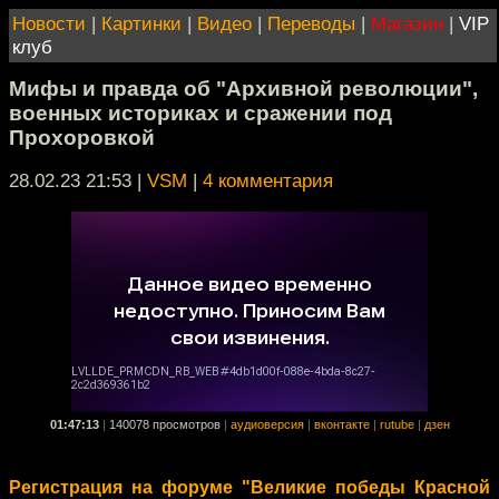
Новости
|
Картинки
|
Видео
|
Переводы
|
Магазин
|
VIP
клуб
Мифы и правда об "Архивной революции",
военных историках и сражении под
Прохоровкой
28.02.23 21:53
|
VSM
|
4 комментария
01:47:13
|
140078 просмотров
|
аудиоверсия
|
вконтакте
|
rutube
|
дзен
Регистрация на форуме "Великие победы Красной