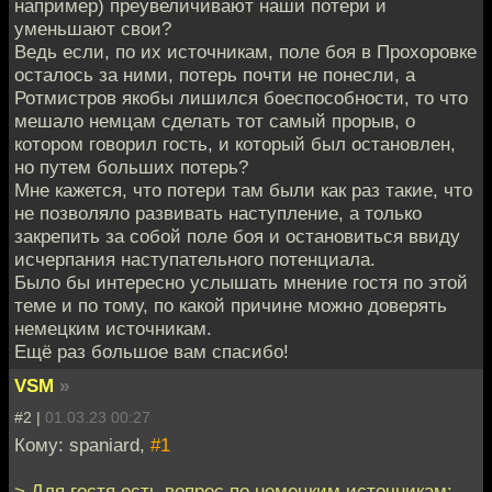
например) преувеличивают наши потери и
уменьшают свои?
Ведь если, по их источникам, поле боя в Прохоровке
осталось за ними, потерь почти не понесли, а
Ротмистров якобы лишился боеспособности, то что
мешало немцам сделать тот самый прорыв, о
котором говорил гость, и который был остановлен,
но путем больших потерь?
Мне кажется, что потери там были как раз такие, что
не позволяло развивать наступление, а только
закрепить за собой поле боя и остановиться ввиду
исчерпания наступательного потенциала.
Было бы интересно услышать мнение гостя по этой
теме и по тому, по какой причине можно доверять
немецким источникам.
Ещё раз большое вам спасибо!
VSM
»
#2 |
01.03.23 00:27
Кому: spaniard,
#1
> Для гостя есть вопрос по немецким источникам: