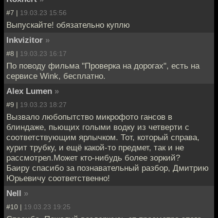
#7 |
19.03.23 15:56
Выпускайте! обязательно куплю
Inkvizitor
»
#8 |
19.03.23 16:17
По поводу фильма "Проверка на дорогах", есть на
сервисе Wink, бесплатно.
Alex Lumen
»
#9 |
19.03.23 18:27
Вызвало любопытство микрофото гансов в
блиндаже, пьющих голыми водку из четверти с
соответствующим ярлычком. Тот, который справа,
курит трубку, и ещё какой-то предмет, так и не
рассмотрел.Может кто-нибудь более зоркий?
Баиру спасибо за познавательный разбор, Дмитрию
Юрьевичу соответственно!
Nell
»
#10 |
19.03.23 19:25