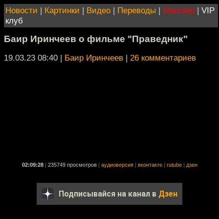
Новости
|
Картинки
|
Видео
|
Переводы
|
Магазин
|
VIP
клуб
Баир Иринчеев о фильме "Праведник"
19.03.23 08:40
|
Баир Иринчеев
|
26 комментариев
02:09:28
|
235749 просмотров
|
аудиоверсия
|
вконтакте
|
rutube
|
дзен
Подписывайся на канал в
Дзен