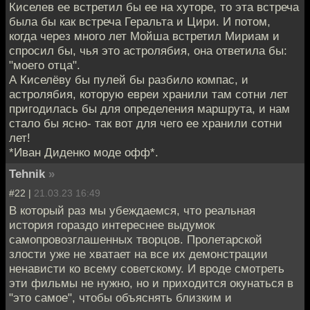
Киселев ее встретил бы ее на хуторе, то эта встреча
была бы как встреча Геральта и Цири. И потом,
когда через много лет Мойша встретил Мириам и
спросил бы, чья это астролябия, она ответила бы:
"моего отца".
А Киселёву бы пулей бы разбило компас, и
астролябия, которую евреи хранили там сотни лет
пригодилась бы для определения маршрута, и нам
стало бы ясно- так вот для чего ее хранили сотни
лет!
*Иван Диденко моде офф*.
Tehnik
»
#22 |
21.03.23 16:49
В который раз мы убеждаемся, что реальная
история гораздо интереснее выдумок
самопровозглашенных творцов. Пролетарской
злости уже не хватает на все их демонстрации
ненависти ко всему советскому. И вроде смотреть
эти фильмы не нужно, но и приходится окунаться в
"это самое", чтобы объяснять близким и