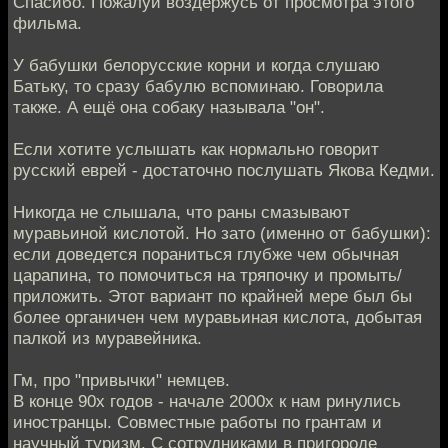
Спасибо. Пожалуй воздержусь от просмотра этого
фильма.
У бабушки белорусские корни и когда слушаю
Батьку, то сразу бабулю вспоминаю. Говорила
также. А ещё она собаку называла "он".
Если хотите услышать как нормально говорит
русский еврей - достаточно послушать Якова Кедми.
Никогда не слышала, что раны смазывают
муравьиной кислотой. Но зато (именно от бабушки):
если доведется пораниться глубже чем обычная
царапина, то помочиться на тряпочку и промыть/
приложить. Этот вариант по крайней мере был бы
более органичен чем муравьиная кислота, добытая
палкой из муравейника.
Гм, про "привычки" немцев.
В конце 90х годов - начале 2000х к нам ринулись
иностранцы. Совместные работы по грантам и
научный туризм. С сотрудниками в пригороде