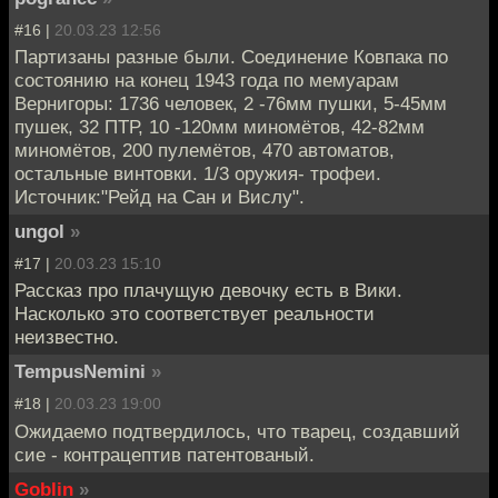
#16 |
20.03.23 12:56
Партизаны разные были. Соединение Ковпака по
состоянию на конец 1943 года по мемуарам
Вернигоры: 1736 человек, 2 -76мм пушки, 5-45мм
пушек, 32 ПТР, 10 -120мм миномётов, 42-82мм
миномётов, 200 пулемётов, 470 автоматов,
остальные винтовки. 1/3 оружия- трофеи.
Источник:"Рейд на Сан и Вислу".
ungol
»
#17 |
20.03.23 15:10
Рассказ про плачущую девочку есть в Вики.
Насколько это соответствует реальности
неизвестно.
TempusNemini
»
#18 |
20.03.23 19:00
Ожидаемо подтвердилось, что тварец, создавший
сие - контрацептив патентованый.
Goblin
»