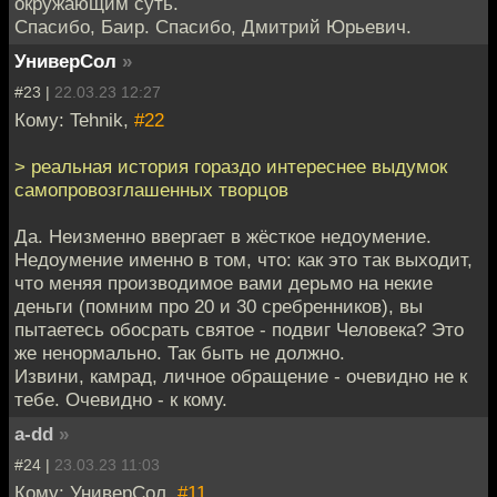
окружающим суть.
Спасибо, Баир. Спасибо, Дмитрий Юрьевич.
УниверСол
»
#23 |
22.03.23 12:27
Кому: Tehnik,
#22
> реальная история гораздо интереснее выдумок
самопровозглашенных творцов
Да. Неизменно ввергает в жёсткое недоумение.
Недоумение именно в том, что: как это так выходит,
что меняя производимое вами дерьмо на некие
деньги (помним про 20 и 30 сребренников), вы
пытаетесь обосрать святое - подвиг Человека? Это
же ненормально. Так быть не должно.
Извини, камрад, личное обращение - очевидно не к
тебе. Очевидно - к кому.
a-dd
»
#24 |
23.03.23 11:03
Кому: УниверСол,
#11