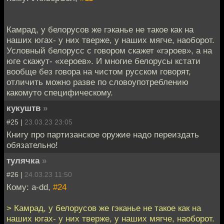
Камрад, у белорусов же гэканье не такое как на
наших югах- у них тверже, у наших мягче, наоборот.
Условный белорусс с говором скажет «гэроев», а на
юге скажут- «хероев». И многие белорусы кстати
вообще без говора на чистом русском говорят,
отличить можно разве по словоупотреблению
какомуто специфическому.
кукуштв
»
#25 |
23.03.23 23:05
Книгу про партизанское оружие надо переиздать
обязательно!
тулячка
»
#26 |
24.03.23 11:50
Кому: a-dd,
#24
> Камрад, у белорусов же гэканье не такое как на
наших югах- у них тверже, у наших мягче, наоборот.