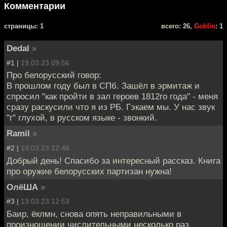
Комментарии
cтраницы: 1
всего: 26,
Goblin
: 1
Dedal
»
#1 |
19.03.23 09:56
Про белорусский говор:
В прошлом году был в СПб. Зашёл в эрмитаж и
спросил "как пройти в зал героев 1812го года" - меня
сразу раскусили что я из РБ. Гэкаем мы. У нас звук
"г" глухой, в русском языке - звонкий.
Ramil
»
#2 |
19.03.23 12:46
Добрый день! Спасибо за интересный рассказ. Книга
про оружие белорусских партизан нужна!
ОлёША
»
#3 |
19.03.23 12:53
Баир, ёклмн, снова опять неправильными в
произношении числительными несколько раз