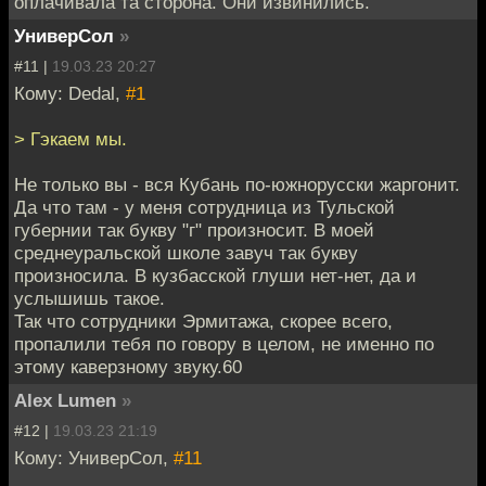
оплачивала та сторона. Они извинились.
УниверСол
»
#11 |
19.03.23 20:27
Кому: Dedal,
#1
> Гэкаем мы.
Не только вы - вся Кубань по-южнорусски жаргонит.
Да что там - у меня сотрудница из Тульской
губернии так букву "г" произносит. В моей
среднеуральской школе завуч так букву
произносила. В кузбасской глуши нет-нет, да и
услышишь такое.
Так что сотрудники Эрмитажа, скорее всего,
пропалили тебя по говору в целом, не именно по
этому каверзному звуку.60
Alex Lumen
»
#12 |
19.03.23 21:19
Кому: УниверСол,
#11