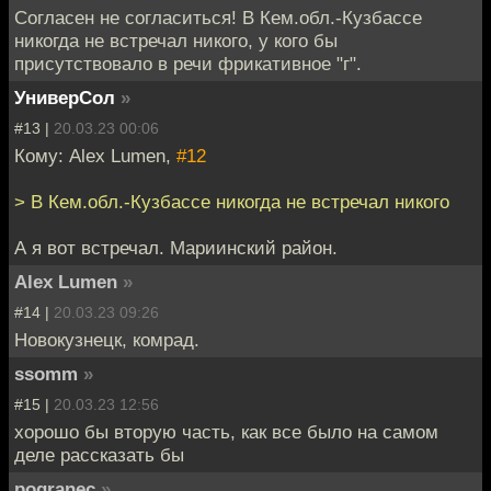
Согласен не согласиться! В Кем.обл.-Кузбассе
никогда не встречал никого, у кого бы
присутствовало в речи фрикативное "г".
УниверСол
»
#13 |
20.03.23 00:06
Кому: Alex Lumen,
#12
> В Кем.обл.-Кузбассе никогда не встречал никого
А я вот встречал. Мариинский район.
Alex Lumen
»
#14 |
20.03.23 09:26
Новокузнецк, комрад.
ssomm
»
#15 |
20.03.23 12:56
хорошо бы вторую часть, как все было на самом
деле рассказать бы
pogranec
»