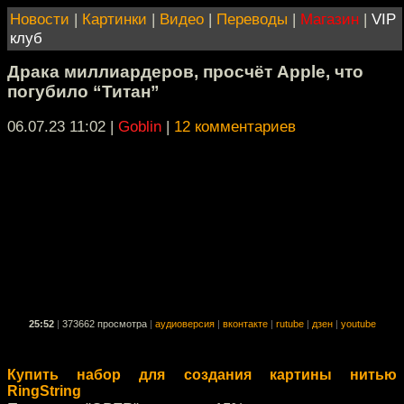
Новости
|
Картинки
|
Видео
|
Переводы
|
Магазин
|
VIP
клуб
Драка миллиардеров, просчёт Apple, что
погубило “Титан”
06.07.23 11:02
|
Goblin
|
12 комментариев
25:52
|
373662 просмотра
|
аудиоверсия
|
вконтакте
|
rutube
|
дзен
|
youtube
Купить набор для создания картины нитью
RingString