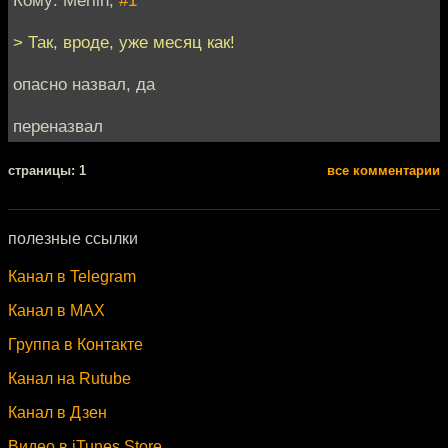
> Так, вроде, уже месяц как!
опасно назвал, да
переназвал
cтраницы: 1
все комментарии
полезные ссылки
Канал в Telegram
Канал в MAX
Группа в Контакте
Канал на Rutube
Канал в Дзен
Видео в iTunes Store