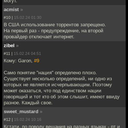
могут.
acmist
»
#10 |
15.02.24 01:30
В США использование торрентов запрещено.
На первый раз - предупреждение, на второй
провайдер отключает интернет.
zibel
»
#11 |
15.02.24 04:51
Кому: Garon,
#9
Само понятие "нация" определено плохо.
Существует несколько определений, ни одно из
которых не является исчерпывающим. Поэтому
может оказаться, что под единством нации
говорящий и тот кто об этом слышит, имеют ввиду
разное. Каждый свое.
sweet_mustard
»
#12 |
15.02.24 10:16
Кстати, по поводу вещания на разных языках - рт и