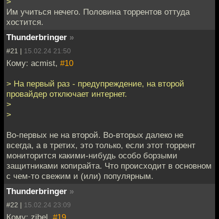
>
Им учиться нечего. Половина торрентов оттуда
хостится.
Thunderbringer
»
#21 |
15.02.24 21:50
Кому: acmist,
#10
> На первый раз - предупреждение, на второй
провайдер отключает интернет.
>
>
Во-первых не на второй. Во-вторых далеко не
всегда, а в третих, это только, если этот торрент
мониторится какими-нибудь особо борзыми
защитниками копирайта. Что происходит в основном
с чем-то свежим и (или) популярным.
Thunderbringer
»
#22 |
15.02.24 23:09
Кому: zibel,
#19