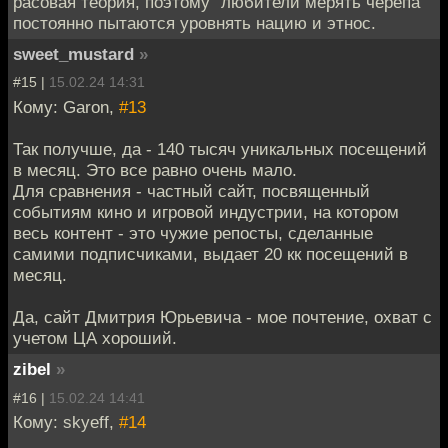
расовая теория, поэтому "любители мерять черепа"
постоянно пытаются уровнять нацию и этнос.
sweet_mustard
»
#15 |
15.02.24 14:31
Кому: Garon,
#13
Так получше, да - 140 тысяч уникальных посещений
в месяц. Это все равно очень мало.
Для сравнения - частный сайт, посвященный
событиям кино и игровой индустрии, на котором
весь контент - это чужие репосты, сделанные
самими подписчиками, выдает 20 кк посещений в
месяц.
Да, сайт Дмитрия Юрьевича - мое почтение, охват с
учетом ЦА хороший.
zibel
»
#16 |
15.02.24 14:41
Кому: skyeff,
#14