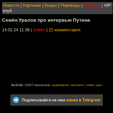
Новости
|
Картинки
|
Видео
|
Переводы
|
Магазин
|
VIP
клуб
Семён Уралов про интервью Путина
14.02.24 11:38
|
Goblin
|
22 комментария
01:21:52
|
319477 просмотров
|
аудиоверсия
|
вконтакте
|
rutube
|
дзен
Подписывайся на наш
канал в Telegram