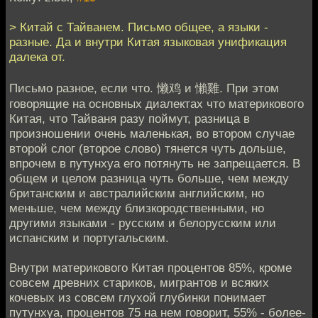
> Китай с Тайванем. Письмо общее, а языки -
разные. Да и внутри Китая языковая унификация
далека от.
Письмо разное, если что. 懒鸡 и 懶雞. При этом
говорящие на основных диалектах что материкового
Китая, что Тайваня разу поймут, разница в
произношении очень маленькая, во втором случае
второй слог (второе слово) тянется чуть дольше,
впрочем в путунхуа его потянуть не запрещается. В
общем и целом разница чуть больше, чем между
британским и австралийским английским, но
меньше, чем между близкородственными, но
другими языками - русским и белорусским или
испанским и португальским.
Внутри материкового Китая процентов 85%, кроме
совсем древних стариков, мигрантов и всяких
кочевых из совсем глухой глубинки понимает
путунхуа, процентов 75 на нем говорит, 55% - более-