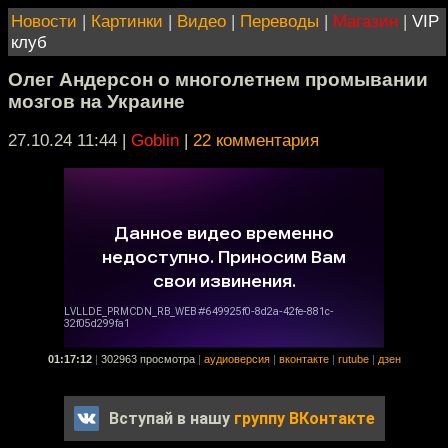
Новости
|
Картинки
|
Видео
|
Переводы
|
Магазин
|
VIP
клуб
Олег Андерсон о многолетнем промывании
мозгов на Украине
27.10.24 11:44
|
Goblin
|
22 комментария
01:17:12
|
302963 просмотра
|
аудиоверсия
|
вконтакте
|
rutube
|
дзен
Вступай в нашу
группу ВКонтакте