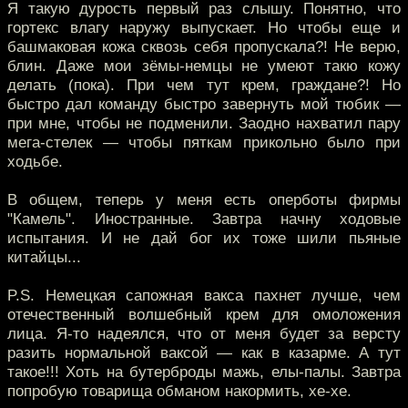
Я такую дурость первый раз слышу. Понятно, что
гортекс влагу наружу выпускает. Но чтобы еще и
башмаковая кожа сквозь себя пропускала?! Не верю,
блин. Даже мои зёмы-немцы не умеют такю кожу
делать (пока). При чем тут крем, граждане?! Но
быстро дал команду быстро завернуть мой тюбик —
при мне, чтобы не подменили. Заодно нахватил пару
мега-стелек — чтобы пяткам прикольно было при
ходьбе.
В общем, теперь у меня есть оперботы фирмы
"Камель". Иностранные. Завтра начну ходовые
испытания. И не дай бог их тоже шили пьяные
китайцы...
P.S. Немецкая сапожная вакса пахнет лучше, чем
отечественный волшебный крем для омоложения
лица. Я-то надеялся, что от меня будет за версту
разить нормальной ваксой — как в казарме. А тут
такое!!! Хоть на бутерброды мажь, елы-палы. Завтра
попробую товарища обманом накормить, хе-хе.