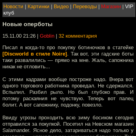
Новости
|
Картинки
|
Видео
|
Переводы
|
Магазин
|
VIP
клуб
Новые оперботы
15.11.00 21:26
|
Goblin
|
32 комментария
Писал я когда-то про покупку ботиночков в статейке
[Discworld в стиле Noire]
. Так вот, эти гадские боты
таки развалились — прямо на мне. Жаль, сапожника
никак не отловить...
С этими кадрами вообще построже надо. Вчера вот
одного торгового работника проведал. Не сдержался.
Вспылил. Разбил рыло. Но был глубоко прав. И
потому раскаяния не чувствую. Теперь вот палец
болит. А вот сапожнику, подонку, повезло.
Ввиду угрозы проходить всю зиму босиком сегодня
отправился за покупкой. Посетил на Невском магазин
Salamander. Ясное дело, затариваться надо только у