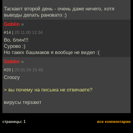
Таскают второй день - очень даже ничего, хотя
выводы делать рановато :)
Goblin
»
#14 |
20.11.00 12:34
Во, блин!!!
Сурово :)
Но таких башмаков я вообще не видел :(
Goblin
»
#20 |
29.01.04 15:46
Croozy
> вы почему на письма не отвечаете?
вирусы терзают
cтраницы: 1
все комментарии