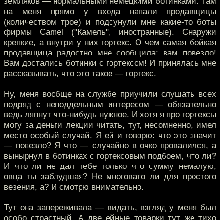
земляков — нормальными немецкими ботинками. Там
на меня прямо у входа напали продавщицы
(количеством трое) и подсунули мне какие-то боты
фирмы Camel ("Камель", иностранные). Снаружи
крепкие, а внутри у них гортекс. О чем самая бойкая
продавщица радостно мне сообщила: вам повезло!
Вам достались ботинки с гортексом! И принялась мне
рассказывать, что это такое — гортекс.
Ну, меня вообще на службе приучили слушать всех
подряд с неподдельным интересом — обязательно
ведь ляпнут что-нибудь нужное. И хотя я про гортексы
могу за деньги лекции читать, тут, несомненно, имел
место особый случай. Я ей и говорю: что это значит
— повезло? Я что — случайно в очко провалился, а
вынырнул в ботинках с гортексовым подбоем, что ли?
И что ли не дал тебе только что сумму немалую,
овца ты заблудшая? Не многовато ли для простого
везения, а? И смотрю внимательно.
Тут она запереживала — видать, взгляд у меня был
особо страстный. А две ейные товарки тут же тихо