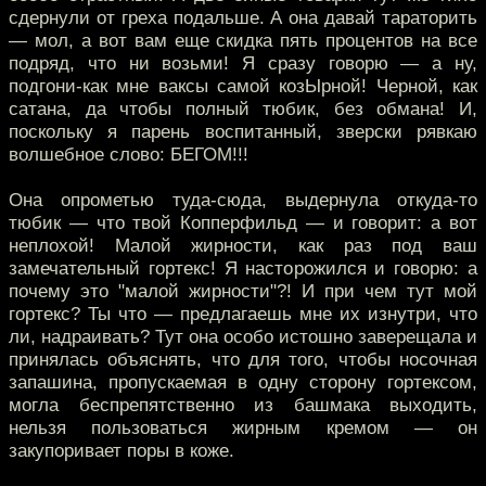
сдернули от греха подальше. А она давай тараторить
— мол, а вот вам еще скидка пять процентов на все
подряд, что ни возьми! Я сразу говорю — а ну,
подгони-как мне ваксы самой козЫрной! Черной, как
сатана, да чтобы полный тюбик, без обмана! И,
поскольку я парень воспитанный, зверски рявкаю
волшебное слово: БЕГОМ!!!
Она опрометью туда-сюда, выдернула откуда-то
тюбик — что твой Копперфильд — и говорит: а вот
неплохой! Малой жирности, как раз под ваш
замечательный гортекс! Я насторожился и говорю: а
почему это "малой жирности"?! И при чем тут мой
гортекс? Ты что — предлагаешь мне их изнутри, что
ли, надраивать? Тут она особо истошно заверещала и
принялась объяснять, что для того, чтобы носочная
запашина, пропускаемая в одну сторону гортексом,
могла беспрепятственно из башмака выходить,
нельзя пользоваться жирным кремом — он
закупоривает поры в коже.