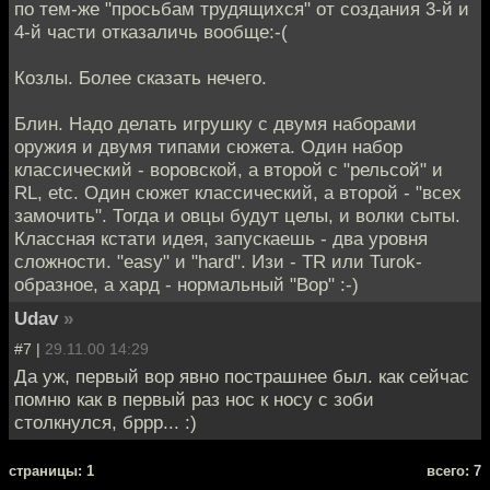
по тем-же "просьбам трудящихся" от создания 3-й и
4-й части отказаличь вообще:-(
Козлы. Более сказать нечего.
Блин. Надо делать игрушку с двумя наборами
оружия и двумя типами сюжета. Один набор
классический - воровской, а второй с "рельсой" и
RL, etc. Один сюжет классический, а второй - "всех
замочить". Тогда и овцы будут целы, и волки сыты.
Классная кстати идея, запускаешь - два уровня
сложности. "easy" и "hard". Изи - TR или Turok-
образное, а хард - нормальный "Вор" :-)
Udav
»
#7 |
29.11.00 14:29
Да уж, первый вор явно пострашнее был. как сейчас
помню как в первый раз нос к носу с зоби
столкнулся, бррр... :)
cтраницы: 1
всего: 7