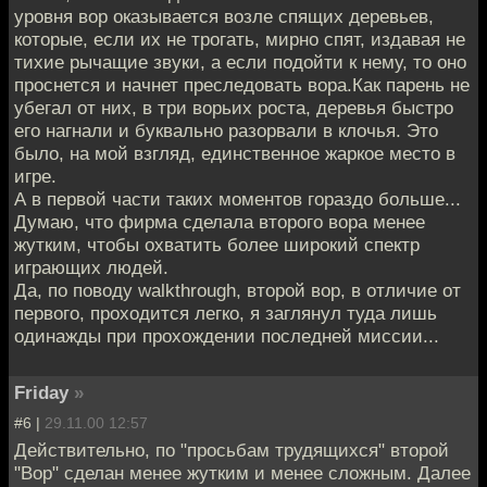
уровня вор оказывается возле спящих деревьев,
которые, если их не трогать, мирно спят, издавая не
тихие рычащие звуки, а если подойти к нему, то оно
проснется и начнет преследовать вора.Как парень не
убегал от них, в три ворьих роста, деревья быстро
его нагнали и буквально разорвали в клочья. Это
было, на мой взгляд, единственное жаркое место в
игре.
А в первой части таких моментов гораздо больше...
Думаю, что фирма сделала второго вора менее
жутким, чтобы охватить более широкий спектр
играющих людей.
Да, по поводу walkthrough, второй вор, в отличие от
первого, проходится легко, я заглянул туда лишь
одинажды при прохождении последней миссии...
Friday
»
#6 |
29.11.00 12:57
Действительно, по "просьбам трудящихся" второй
"Вор" сделан менее жутким и менее сложным. Далее