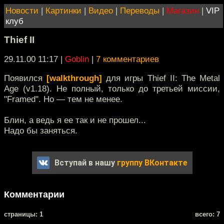
Новости
|
Картинки
|
Видео
|
Переводы
|
Магазин
|
VIP
клуб
Thief II
29.11.00 11:17
|
Goblin
|
7 комментариев
Появился
[walkthrough]
для игры Thief II: The Metal
Age (v1.18). Не полный, только до третьей миссии,
"Framed". Но — тем не менее.
Блин, а ведь я ее так и не прошел...
Надо бы заняться.
Вступай в нашу
группу ВКонтакте
Комментарии
cтраницы: 1
всего: 7