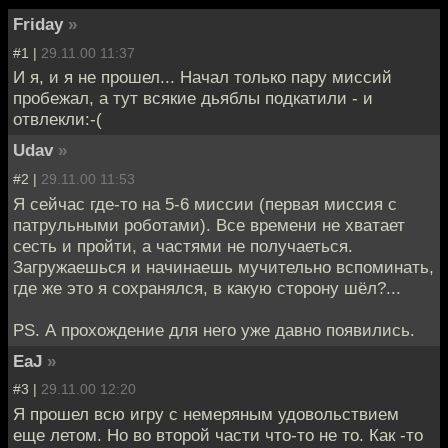
Friday
»
#1 |
29.11.00 11:37
И я, и я не прошел... Начал только пару миссий
пробежал, а тут всякие дьяблы подкатили - и
отвлекли:-(
Udav
»
#2 |
29.11.00 11:53
Я сейчас где-то на 5-6 миссии (первая миссия с
патрульными роботами). Все времени не хватает
сесть и пройти, а частями не получаеться.
Загружаешься и начинаешь мучительно вспоминать,
где же это я сохранялся, в какую сторону шёл?...
PS. А прохождение для него уже давно появились.
EaJ
»
#3 |
29.11.00 12:20
Я прошел всю игру с немеряным удовольствием
еще летом. Но во второй части что-то не то. Как -то