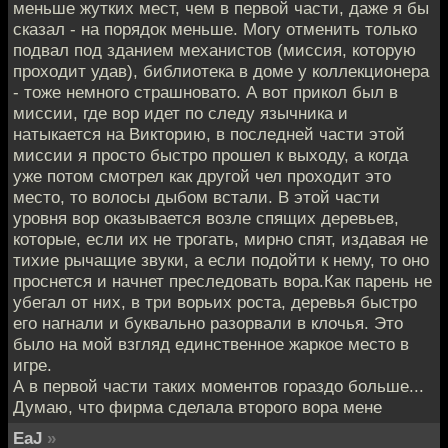
меньше жутких мест, чем в первой части, даже я бы
сказал - на порядок меньше. Могу отменить только
подвал под зданием механистов (миссия, которую
проходит удав), библиотека в доме у коллекционера
- тоже немного страшновато. А вот прикол был в
миссии, где вор идет по следу язычника и
натыкается на Викторию, в последней части этой
миссии я просто быстро прошел к выходу, а когда
уже потом смотрел как другой чел проходит это
место, то волосы дыбом встали. В этой части
уровня вор оказывается возле спящих деревьев,
которые, если их не трогать, мирно спят, издавая не
тихие рычащие звуки, а если подойти к нему, то оно
проснется и начнет преследовать вора.Как парень не
убегал от них, в три ворьих роста, деревья быстро
его нагнали и буквально разорвали в клочья. Это
было на мой взгляд единственное жаркое место в
игре.
А в первой части таких моментов гораздо больше...
Думаю, что фирма сделала второго вора мене
EaJ
»