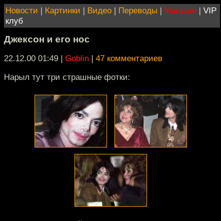
Новости
|
Картинки
|
Видео
|
Переводы
|
Магазин
|
VIP
клуб
Джексон и его нос
22.12.00 01:49
|
Goblin
|
47 комментариев
Нарыл тут три страшные фотки: