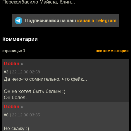
Переколбасило Майкла, блин...
Подписывайся на наш
канал в Telegram
Комментарии
cтраницы: 1
все комментарии
Goblin
»
#3 |
22.12.00 02:58
Да чего-то сомнительно, что фейк...
Он не хотел быть белым :)
Он болел.
Goblin
»
#6 |
22.12.00 03:35
Не скажу :)