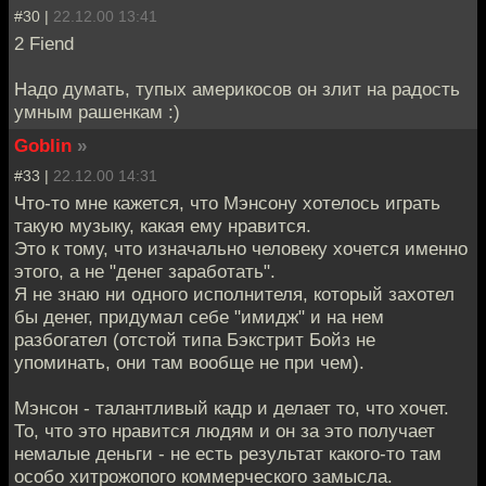
#30 |
22.12.00 13:41
2 Fiend
Надо думать, тупых америкосов он злит на радость
умным рашенкам :)
Goblin
»
#33 |
22.12.00 14:31
Что-то мне кажется, что Мэнсону хотелось играть
такую музыку, какая ему нравится.
Это к тому, что изначально человеку хочется именно
этого, а не "денег заработать".
Я не знаю ни одного исполнителя, который захотел
бы денег, придумал себе "имидж" и на нем
разбогател (отстой типа Бэкстрит Бойз не
упоминать, они там вообще не при чем).
Мэнсон - талантливый кадр и делает то, что хочет.
То, что это нравится людям и он за это получает
немалые деньги - не есть результат какого-то там
особо хитрожопого коммерческого замысла.