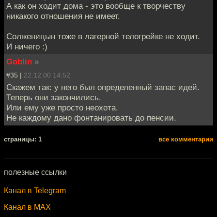
А как он ходит дома - это вообще к творчеству
никакого отношения не имеет.
Солженицын тоже в лагерной телогрейке не ходит.
И ничего :)
Goblin
»
#35 |
22.12.00 14:52
Скажем так: у него был определенный запас идей.
Теперь они закончились.
Или ему уже просто неохота.
Не каждому дано фонтанировать до пенсии.
cтраницы: 1
все комментарии
полезные ссылки
Канал в Telegram
Канал в MAX