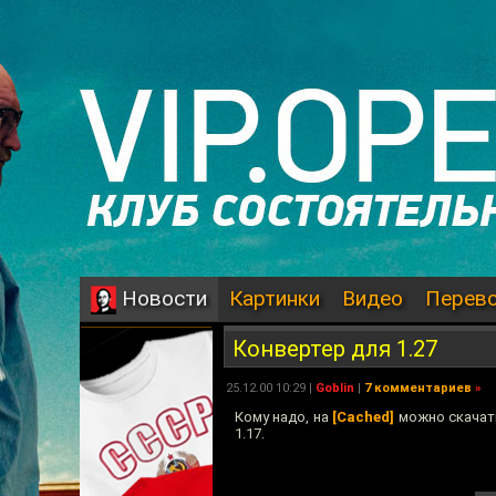
Картинки
Видео
Перев
Новости
Конвертер для 1.27
25.12.00 10:29 |
Goblin
|
7 комментариев
»
Кому надо, на
[Cached]
можно скача
1.17.