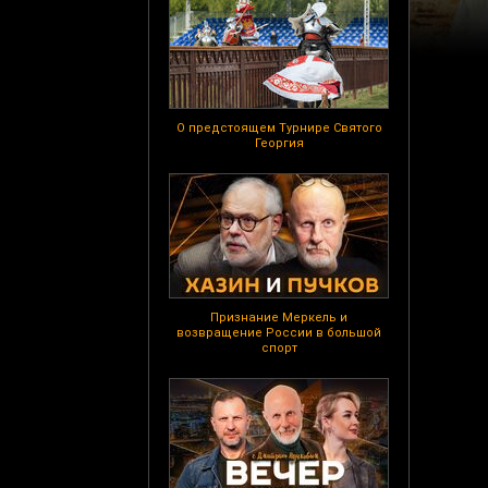
О предстоящем Турнире Святого
Георгия
Признание Меркель и
возвращение России в большой
спорт