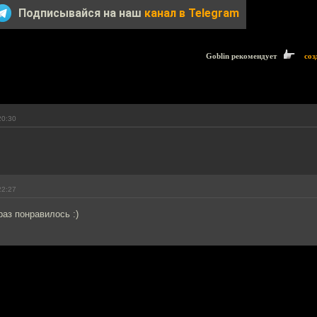
Подписывайся на наш
канал в Telegram
Goblin рекомендует
соз
20:30
22:27
раз понравилось :)