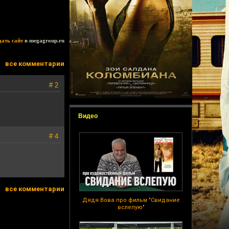
дать сайт
в megagroup.ru
все комментарии
# 2
Видео
# 4
все комментарии
Дядя Вова про фильм "Свидание
вслепую"