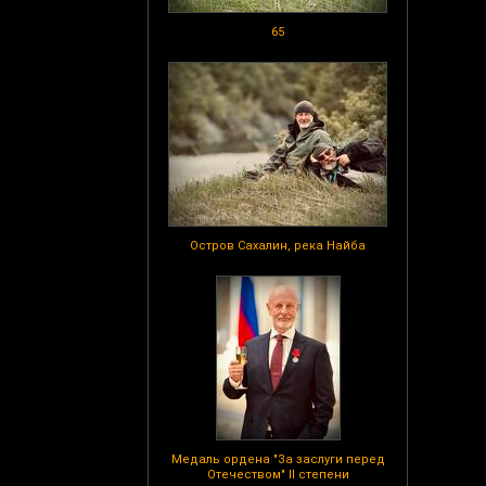
65
Остров Сахалин, река Найба
Медаль ордена "За заслуги перед
Отечеством" II степени