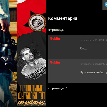
Комментарии
cтраницы: 1
Goblin
отправлено 25.12.00 
Хм...
Goblin
отправлено 25.12.00 
Ну - аллах акбар, 
cтраницы: 1