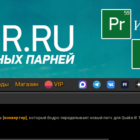
оды
Магазин
VIP
ть
[конвертер]
, который бодро переделывает новый патч для Quake III 1