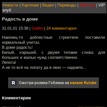
Новости
|
Картинки
|
Видео
|
Переводы
|
Магазин
|
VIP
клуб
Радость в доме
31.01.01 15:38
|
Goblin
|
24 комментария
Наконец-то доблестные строители поставили
нормальный унитаз.
В доме радость!
Белый, хороший, с двумя типами слива: для
больших и малых нужд соответственно.
Лепота!
А не то всё на лопату да в окно — надоело...
Смотри ролики Гоблина на
канале Rutube
Комментарии