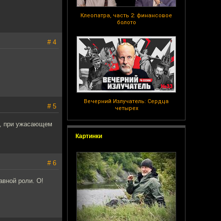
Клеопатра, часть 2: финансовое
болото
# 4
Вечерний Излучатель: Сердца
# 5
четырех
ть, при ужасающем
Картинки
# 6
авной роли. О!