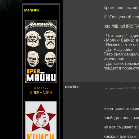
Кроме нее настоят
Магазин
И "Священный верт
http://lib.ru/HRIS
- Что такое? - уди
- Молчи! Сейчас я
- Помоешь мне ног
- Да. Разувайся.
Петр снял сандали
извещение.
- Да, таких грязны
придется поработ
newbie
Магазин
отправлено 12.02.01 
ОПЕРМАЙКИ
меня такое откров
свобода слова, ми
но вот смушает вс
ханжа я все-таки;