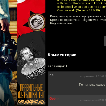
with his brother's wife and knock h
of baseball Onan decides he doesn'
Onan as well. (Genesis 38:7-10)
Коварный еретик-автор проживает в
Кредо на страничке: Religion was invent
Бодрый парень.
Комментарии
cтраницы: 1
rip
отправлено 12.02.01 
Почти тоже самое 
Goblin
отправлено 12.02.01 