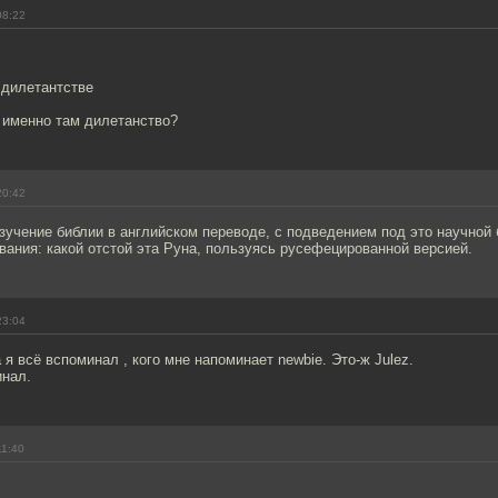
08:22
дилетантстве
 именно там дилетанство?
20:42
зучение библии в английском переводе, с подведением под это научной 
вания: какой отстой эта Руна, пользуясь русефецированной версией.
23:04
 я всё вспоминал , кого мне напоминает newbie. Это-ж Julez.
инал.
11:40