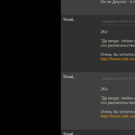
Он не Джулез - я п
TovaL
отправлено 11.06.01 
2Kir
"Да везде: любое 
что разлагольство
Очень бы хотелос
http://forum.ixbt.
TovaL
отправлено 11.06.01 
2Kir
"Да везде: любое 
что разлагольство
Очень бы хотелос
http://forum.ixbt.
TovaL