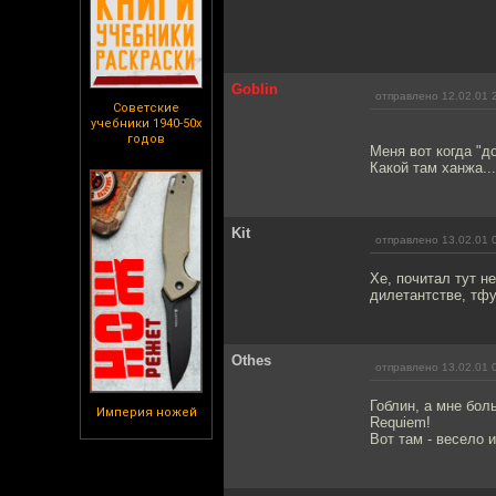
Goblin
отправлено 12.02.01 
Советские
учебники 1940-50х
годов
Меня вот когда "до
Какой там ханжа...
Kit
отправлено 13.02.01 
Хе, почитал тут н
дилетантстве, тфу
Othes
отправлено 13.02.01 
Гоблин, а мне боль
Империя ножей
Requiem!
Вот там - весело и