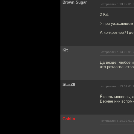
Brown Sugar
отправлено 13.02.01 
2 Kit:
> при ужасающем 
А конкретнее? Где
Kit
отправлено 13.02.01 
Да везде: любое и
что разлагольство
StasZ8
отправлено 13.02.01 
Ёксель-мопсель, а
Вернее ник вспом
Goblin
отправлено 14.02.01 