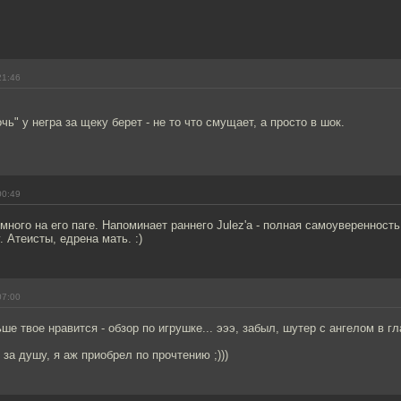
21:46
чь" у негра за щеку берет - не то что смущает, а просто в шок.
00:49
емного на его паге. Напоминает раннего Julez'а - полная самоувереннос
. Атеисты, едрена мать. :)
07:00
ше твое нравится - обзор по игрушке... эээ, забыл, шутер с ангелом в гл
 за душу, я аж приобрел по прочтению ;)))