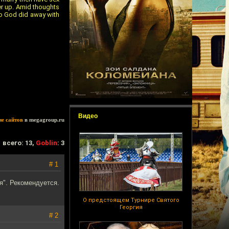
er up. Amid thoughts
so God did away with
Видео
ие сайтов
в megagroup.ru
всего: 13,
Goblin
: 3
# 1
я". Рекомендуется.
О предстоящем Турнире Святого
Георгия
# 2