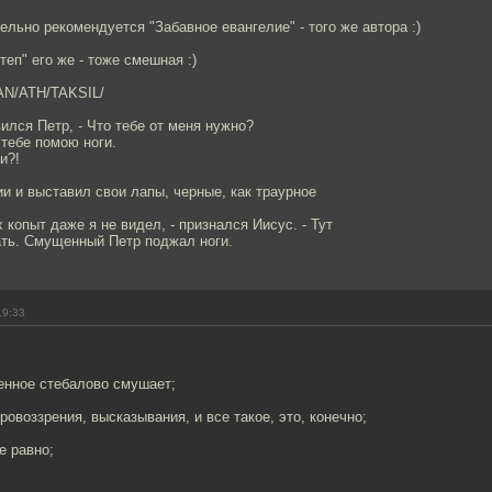
ельно рекомендуется "Забавное евангелие" - того же автора :)
еп" его же - тоже смешная :)
TIAN/ATH/TAKSIL/
вился Петр, - Что тебе от меня нужно?
 тебе помою ноги.
и?!
и и выставил свои лапы, черные, как траурное
х копыт даже я не видел, - признался Иисус. - Тут
ать. Смущенный Петр поджал ноги.
19:33
енное стебалово смушает;
ровоззрения, высказывания, и все такое, это, конечно;
е равно;