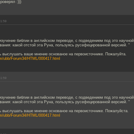
роверял :)))
21:59
изучение библии в английском переводе, с подведением под это научной 
вания: какой отстой эта Руна, пользуясь русефецированной версией. "
ь выслушать ваше мнение основаное на первоисточнике. Пожалуйта.
com/ubb/Forum34/HTML/000417.html
21:59
изучение библии в английском переводе, с подведением под это научной 
вания: какой отстой эта Руна, пользуясь русефецированной версией. "
ь выслушать ваше мнение основаное на первоисточнике. Пожалуйста.
com/ubb/Forum34/HTML/000417.html