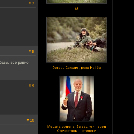
# 7
65
# 8
базы, все равно,
Остров Сахалин, река Найба
# 9
# 10
Медаль ордена "За заслуги перед
Отечеством" II степени