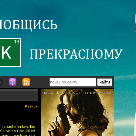
Разное
is sister-in-law, his
off God so God killed
 marry then have sex