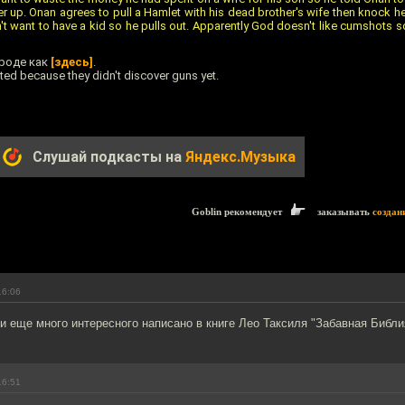
er up. Onan agrees to pull a Hamlet with his dead brother's wife then knock h
t want to have a kid so he pulls out. Apparently God doesn't like cumshots 
роде как
[здесь]
.
ed because they didn't discover guns yet.
Слушай подкасты на
Яндекс.Музыка
Goblin рекомендует
заказывать
создан
16:06
и еще много интересного написано в книге Лео Таксиля "Забавная Библи
16:51