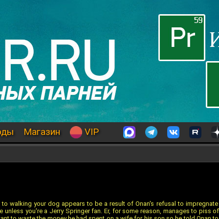
оды
Магазин
VIP
 to walking your dog appears to be a result of Onan's refusal to impregnate h
tale unless you're a Jerry Springer fan. Er, for some reason, manages to piss 
ant to waste the money he had spent on a wife for his son so he told Onan to