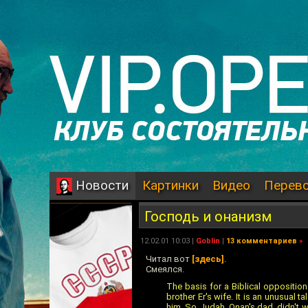
Картинки
Видео
Перев
Новости
Господь и онанизм
12.02.01 10:03 |
Goblin
|
13 комментариев
»
Читал вот
[здесь]
.
Смеялся.
The basis for a Biblical opposition
brother Er's wife. It is an unusual 
him. So Judah, Onan's dad, didn't w