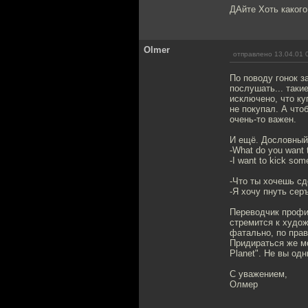
ДАйте Хоть какого
Olmer
отправлено 13.04.01 
По поводу гонок з
послушать... таки
исключено, что ку
не покупал. А что
очень-то важен.
И ещё. Дословный 
-What do you want 
-I want to kick som
-Что ты хочешь с
-Я хочу пнуть серъ
Переводчик профи
стремится к худож
фатально, по прав
Придираться же мо
Planet". Не вы одн
С уважением,
Олмер