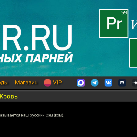
оды
Магазин
VIP
 Кровь
азывается наш русский Сэм (кхм).