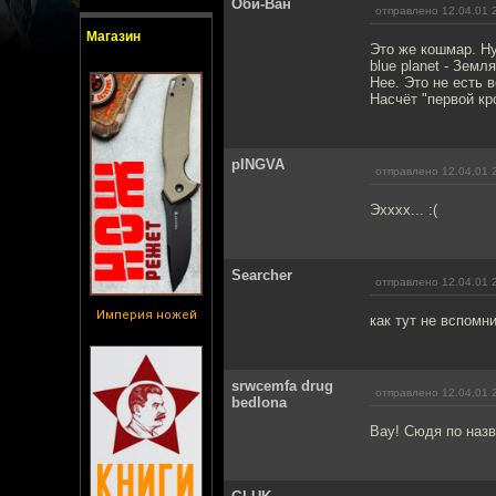
Оби-Ван
отправлено 12.04.01 
Магазин
Это же кошмар. Ну
blue planet - Зем
Нее. Это не есть в
Насчёт "первой кр
pINGVA
отправлено 12.04.01 
Эхххх... :(
Searcher
отправлено 12.04.01 
Империя ножей
как тут не вспомни
srwcemfa drug
отправлено 12.04.01 
bedlona
Вау! Сюдя по назв