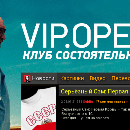
Картинки
Видео
Перев
Новости
Серьёзный Сэм: Первая
12.04.01 21:38 |
Goblin
|
47 комментариев
»
Серьёзный Сэм: Первая Кровь — так н
Выпускает его 1С.
Сегодня — ушел на золото.