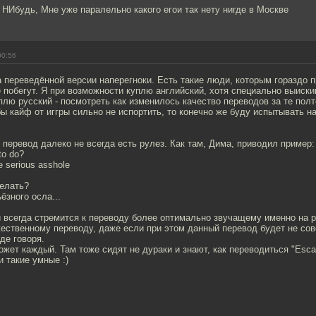
 НИбудь, Мне уже паралельно какого егои так нету нигде в Москве
00:56
а переведённой версии наперегноки. Есть такие люди, которым гораздо 
е побегут. Я при возможности куплю английский, хотя специально выиски
плю русский - посмотреть как изменилось качество переводов за те полто
бы кайф от иггры сильно не испортить, то конечно же буду испытывать на
перевод далеко не всегда есть рулез. Как там, Дима, приводил пример:
to do?
e serious asshole
делать?
ёзного осла...
 всегда стремится к переводу более оптимально звучащему именно на 
ественному переводу, даже если при этом данный перевод будет не сов
де говоря.
жет каждый. Там тоже сидят не дураки и знают, как переводиться "Esca
и такие умные :)