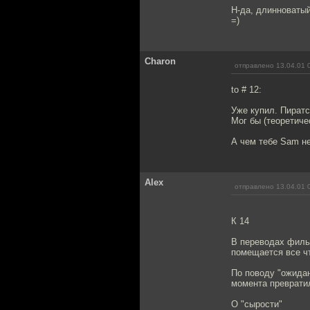
Н-да, длинноватый
=)
Charon
отправлено 13.04.01 
to # 12:
Уже купил. Пиратск
Мог бы (теоретиче
А чем тебе Sam н
Alex
отправлено 13.04.01 
К 14
В переводах фильм
помещается все чт
По поводу "ожидан
момента превратил
О "сырости"