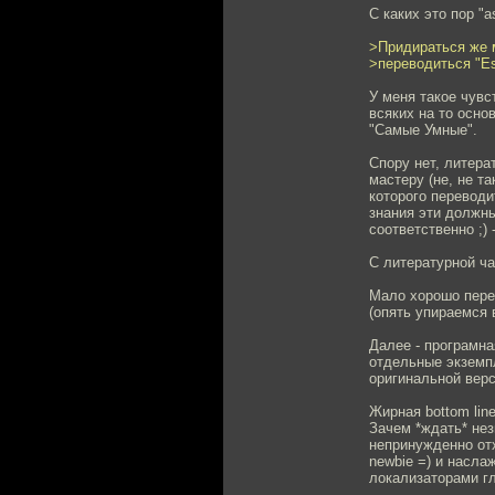
С каких это пор "a
>Придираться же м
>переводиться "Es
У меня такое чувст
всяких на то осно
"Самые Умные".
Спору нет, литер
мастеру (не, не та
которого переводи
знания эти должн
соответственно ;)
С литературной ча
Мало хорошо перев
(опять упираемся в
Далее - програмна
отдельные экземпл
оригинальной верси
Жирная bottom line
Зачем *ждать* нез
непринужденно отх
newbie =) и насла
локализаторами г