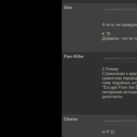
Alex
отправлено 13.04.01 
А есть ли граждан
К ?9 .
Добавлю, что по т
Pain Killer
отправлено 13.04.01 
2 Олмер:
Стремление к крас
грамотном перево
тому подобных шту
"Escape From the 
нехорошие ассоциа
дилетанты.
Charon
отправлено 13.04.01 
to # 11: