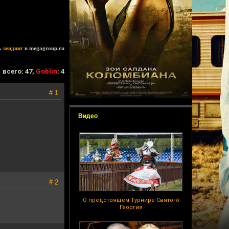
ь
лендинг
в megagroup.ru
всего: 47,
Goblin
: 4
# 1
Видео
# 2
О предстоящем Турнире Святого
Георгия