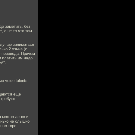
до заметить, без
, а не то что там
 лучше заниматься
лько 2 языка (с
ы-перевода. Причем
 платить им надо
ий".
е voice talents
адаются еще
s требуют
а можно легко и
енько не слышно
ных горе-