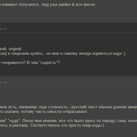
 коммент получился...beg your pardon & вся фигня.
01:47
ий, original.
ски) и лицензию купить - но мне и самому иногда кормиться надо ;)
е понравился? В чем "сырость"?
02:08
ов есть, например, еще сложность - русский текст обычно длинее амер
о сказано, потому часть смысла отбрасывают.
ия" "чуда". Лично мое мнение, все что было здесь по поводу сэма, начи
ось в рекламу. Соответственно это просто пиар-ходы:)