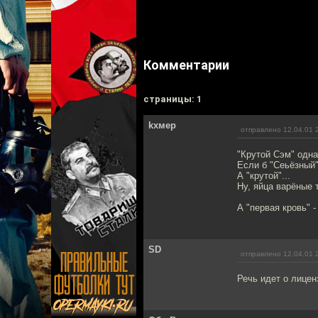
Комментарии
cтраницы: 1
kxмep
отправлено 12.04.01 
"Крутой Сэм" однак
Если б "Сеьёзный"
А "крутой"...
Ну, яйца варёные т
А "первая кровь" 
SD
отправлено 12.04.01 
Речь идет о лицен