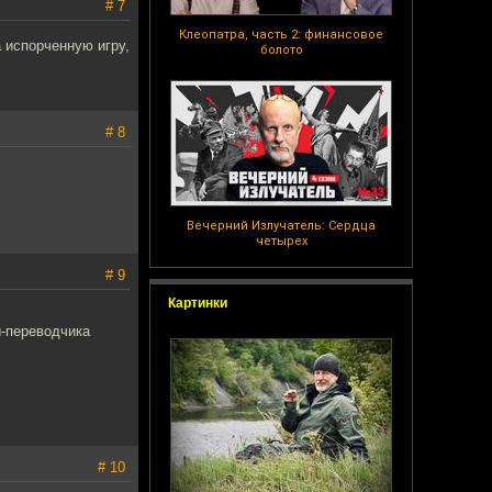
# 7
Клеопатра, часть 2: финансовое
а испорченную игру,
болото
# 8
Вечерний Излучатель: Сердца
четырех
# 9
Картинки
ы-переводчика
# 10