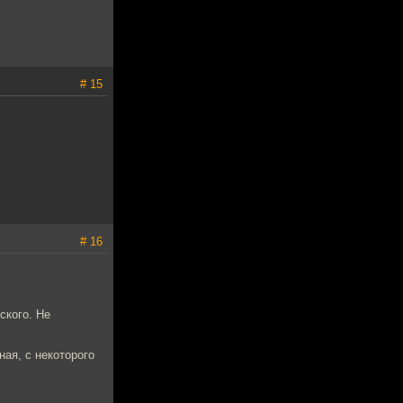
# 15
# 16
ского. Не
ная, с некоторого