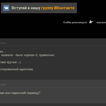
Вступай в нашу
группу ВКонтакте
Goblin рекомендует
заказат
22:22
о...
 назвали - было хорошо б, правильно.
оже крутые :-)
- откровенный идиотизм.
22:28
зии или пиратский перевод?