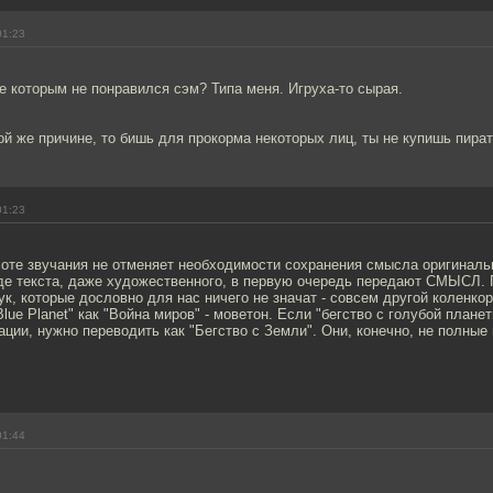
01:23
е которым не понравился сэм? Типа меня. Игруха-то сырая.
ой же причине, то бишь для прокорма некоторых лиц, ты не купишь пират
01:23
оте звучания не отменяет необходимости сохранения смысла оригинальн
де текста, даже художественного, в первую очередь передают СМЫСЛ. 
к, которые дословно для нас ничего не значат - совсем другой коленкор
Blue Planet" как "Война миров" - моветон. Если "бегство с голубой плане
ции, нужно переводить как "Бегство с Земли". Они, конечно, не полные 
01:44