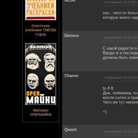
GLUK
отправлено 12.04.01 
хех...чего-то бол
которую много нар
Советские
учебники 1940-50х
годов
Deimos
отправлено 12.04.01 
C какой радости я
Вроде ж и последн
должны быть извест
Charon
отправлено 13.04.01 
to # 8:
Дык, побежишь ты 
могли сытно и пра
Чего же тут непон
Магазин
=)
ОПЕРМАЙКИ
Qwant
отправлено 13.04.01 