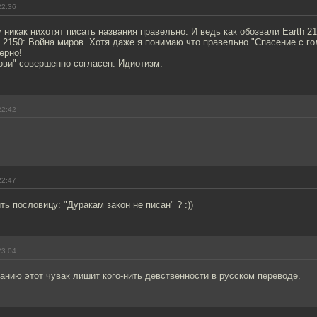
22:36
 никак нихотят писать названия правельно. И ведь как обозвали Earth 21
ля 2150: Война миров. Хотя даже я понимаю что правельно "Спасение с г
ерно!
ови" совершенно согласен. Идиотизм.
22:42
22:47
ть пословицу: "Дуракам закон не писан" ? :))
23:04
анию этот чувак лишит кого-нить девственности в русском переводе.