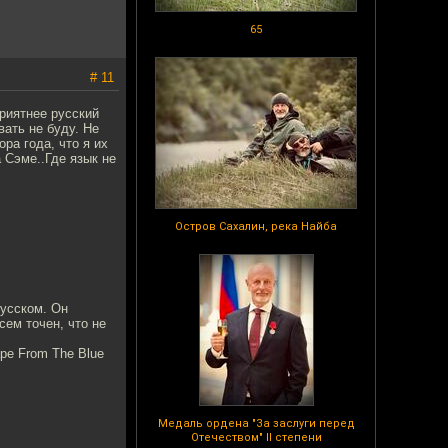
65
# 11
приятнее русский
вать не буду. Не
ра года, что я их
 Сэме..Где язык не
Остров Сахалин, река Найба
русском. Он
сем точен, что не
pe From The Blue
Медаль ордена "За заслуги перед
Отечеством" II степени