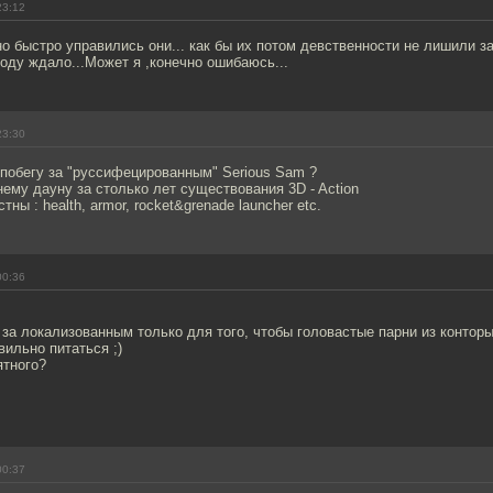
23:12
ьно быстро управились они... как бы их потом девственности не лишили з
оду ждало...Может я ,конечно ошибаюсь...
23:30
 побегу за "руссифецированным" Serious Sam ?
ему дауну за столько лет существования 3D - Action
ны : health, armor, rocket&grenade launcher etc.
00:36
за локализованным только для того, чтобы головастые парни из контор
вильно питаться ;)
ятного?
00:37