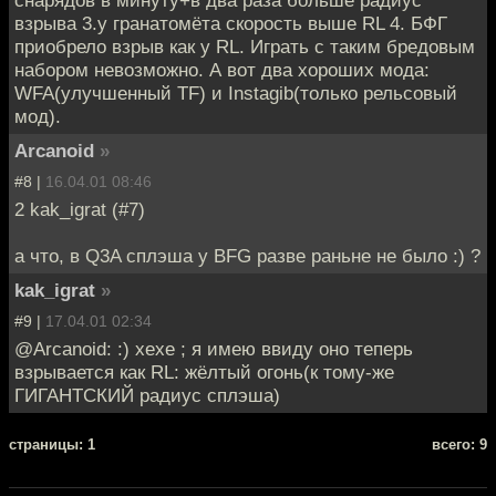
снарядов в минуту+в два раза больше радиус
взрыва 3.у гранатомёта скорость выше RL 4. БФГ
приобрело взрыв как у RL. Играть с таким бредовым
набором невозможно. А вот два хороших мода:
WFA(улучшенный TF) и Instagib(только рельсовый
мод).
Arcanoid
»
#8 |
16.04.01 08:46
2 kak_igrat (#7)
а что, в Q3A сплэша у BFG разве раньне не было :) ?
kak_igrat
»
#9 |
17.04.01 02:34
@Arcanoid: :) хехе ; я имею ввиду оно теперь
взрывается как RL: жёлтый огонь(к тому-же
ГИГАНТСКИЙ радиус сплэша)
cтраницы: 1
всего: 9