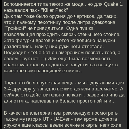
Вспоминается типа такого же мода , но для Quake 1,
назывался пак - "Killer Pack"
Дык там тоже было оружия до чертиков, да таких,
что и пьяному пехотинцу после литра одеколона
"Тройной" не привидиться. Одна пушка,
позволяющая проходить сквозь стены чего стоила.
Зато фигурки врагов и ботов живописно на куски
разлетались, или у них руки-ноги отлетали.
Подходит к тебе бот с намерением порвать тебя, а
облом - рук нет! :-) Или еще была возможность
вражескую голову поднять и запустить в воздух в
качестве самонаводящейся мины.
Тогда это было рулезная вещь - мы с друганами дня
3-4 друг другу западло всякие делали в десматче. А
сейчас это действительно не катит, разве что иногда
для оттяга, наплевав на баланс просто пойти и...
В качестве альтернативы рекомендую посмотреть
так же мутатор к UT - U4Ever - там кроме дочерта
уружия еще классы ввели всякие и карты неплохие