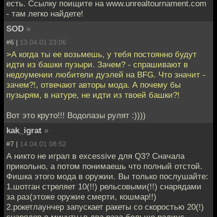
есть. Ссылку поищите на www.unrealtournament.com
- там легко найдете!
SOD
»
#6 |
13.04.01 23:06
>А когда ты ее возьмешь, у тебя постоянно будут
идти из башки пузыри. Зачем? - спрашивают в
недоумении любители дуэлей на BFG. Что значит -
зачем?!, отвечают авторы мода. А почему бы
пузырям, в натуре, не идти из твоей башки?!
Вот это круто!!! Водолазы рулят :))))
kak_igrat
»
#7 |
14.04.01 08:52
А никто не играл в excessive для Q3? Сначала
прикольно, а потом понимаешь что полный отстой.
Фишка этого мода в оружии. Вы только послушайте:
1.шотган стреляет 10(!!) рельсовыми(!!) снарядами
за раз(этоже оружие смерти, кошмар!!)
2.рокетлаунчер запускает ракеты со скоростью 20(!)