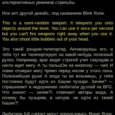
альтернативных режимов стрельбы.
Или вот другой дивайс, под названием Blink Rune.
This is a semi-random teleport. It teleports you onto
objects around the level. You can use it once per second
but you can't fire weapons right away when you use it.
You also shoot little bubbles out of your head.
Это такой рэндом-телепортер. Активируешь его, и
тебя тут же телепортирует на какой-нибудь полезный
рулез. Например, враг ведет строгий учет секундам и
нагло ждет мегу. А ты пальцОм на кнопочку — чик! И
ловко отожрал мегу прямо перед носом у этого лоха.
Полезнейшая руна! А когда ты ее возьмешь, у тебя
постоянно будут идти из башки пузыри. Зачем? —
спрашивают в недоумении любители дуэлей на BFG.
Что значит — зачем?!, отвечают авторы мода. А
почему бы пузырям, в натуре, не идти из твоей
башки?!
Любители full contact могут попользовать Boxer Rune,