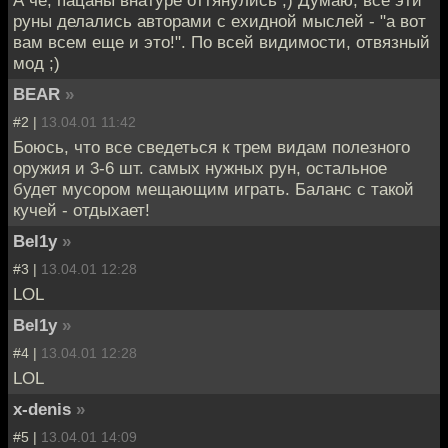
руны делались авторами с ехидной мыслей - "а вот
вам всем еще и это!". По всей видимости, отвязный
мод ;)
BEAR
»
#2 |
13.04.01 11:42
Боюсь, что все сведеться к трем видам полезного
оружия и 3-6 шт. самых нужных рун, остальное
будет мусором мещающим играть. Баланс с такой
кучей - отдыхает!
Bel1y
»
#3 |
13.04.01 12:28
LOL
Bel1y
»
#4 |
13.04.01 12:28
LOL
x-denis
»
#5 |
13.04.01 14:09