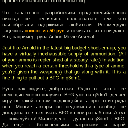
профессионально изготовленных игр.
Что характерно, разработчики продолжений/клонов
никогда не стеснялись пользоваться тем, что
наизобретали одержимые любители. Рекомендую
заценить
список из 50 рун
и почитать, что они дают.
Вот, например, руна Action Movie Arsenal:
Just like Arnold in the latest big budget shoot-em-up, you
have a virtually inexhaustible supply of ammunition. (All
of your ammo is replenished at a steady rate.) In addition,
when you reach a certain threshold with a type of ammo,
you're given the weapon(s) that go along with it. It is a
fine thing to pull out a BFG in q3dm1.
Руна, как видите, добротная. Одно то, что с ее
помощью можно получить BFG уже на q3dm1, делает
игру не какой-то там выдающейся, а просто из ряда
вон. Многие авторы по недомыслию вообще не
догадываются включать BFG в свои разработки. А тут
— пожалуйста! Милое дело — дуэль на q3dm1 c BFG.
Да еще с бесконечными патронами и парой