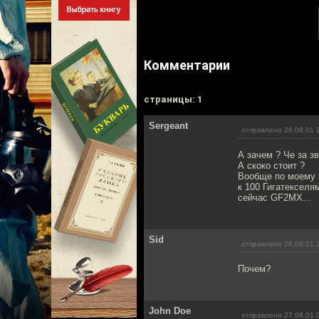
Комментарии
cтраницы: 1
Sergeant
отправлено 26.08.01 
А зачем ? Че за з
А скоко стоит ?
Вообще по моему 
к 100 Гигатекселя
сейчас GF2MX...
Sid
отправлено 26.08.01 
Почем?
John Doe
отправлено 27.08.01 