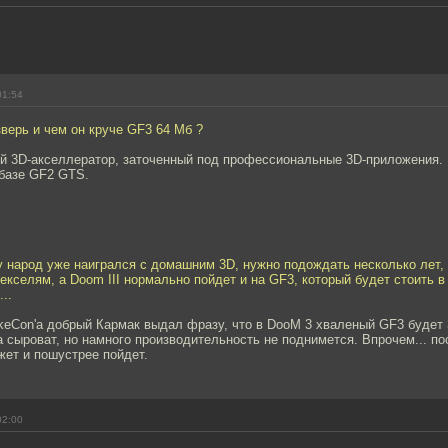
01:54
зверь и чем он круче GF3 64 Мб ?
 3D-акселлератор, заточенный под профессиональные 3D-приложения. 
 базе GF2 GTS.
 народ уже наигрался с домашним 3D, нужно подождать несколько лет, 
текселям, а Doom III нормально пойдет и на GF3, который будет стоить
..
eCon'а добрый Кармак выдал фразу, что в DooM 3 хваленый GF3 будет 
а сыроват, но намного производительность не поднимется. Впрочем... по
ожет и пошустрее пойдет.
02:00