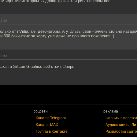
ром-идентификатором. А дрова кракаются риватюнером все.
16:40
олько от nVidia, т.е. детонаторы. А у Эльзы свои - оччень сильно нава
ки 300 бакинских за карту уже даже не прошлого поколения :(
00:52
акая в Silicon Graphics 550 стоит. Зверь.
соцсети
реклама
Канал в Telegram
Фильмы в перево
Канал в MAX
Аудиокниги на Ли
Группа в Контакте
Разработка сайто