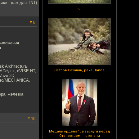
льная, даж для TNT)
65
# 9
риложения.
в.
 Architectural
Остров Сахалин, река Найба
 CADdy++, dVISE NT,
tWave 3D,
, Pro/MECHANICA,
ора, железка
# 10
Медаль ордена "За заслуги перед
Отечеством" II степени