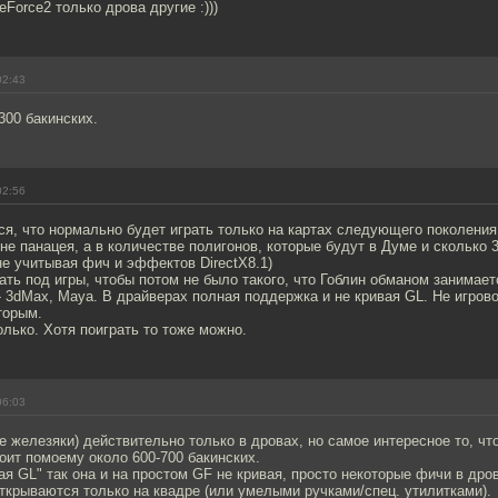
Force2 только дрова другие :)))
02:43
300 бакинских.
02:56
я, что нормально будет играть только на картах следующего поколения,
 не панацея, а в количестве полигонов, которые будут в Думе и сколько
не учитывая фич и эффектов DirectX8.1)
ать под игры, чтобы потом не было такого, что Гоблин обманом занимает
 3dMax, Maya. В драйверах полная поддержка и не кривая GL. Не игрово
торым.
олько. Хотя поиграть то тоже можно.
06:03
е железяки) действительно только в дровах, но самое интересное то, что
тоит помоему около 600-700 бакинских.
вая GL" так она и на простом GF не кривая, просто некоторые фичи в др
ткрываются только на квадре (или умелыми ручками/спец. утилитками).