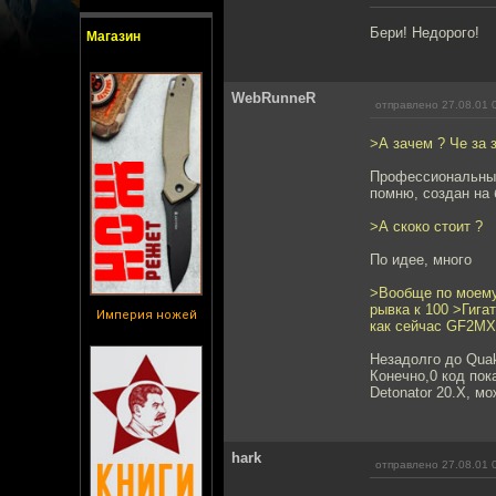
Бери! Недорого!
Магазин
WebRunneR
отправлено 27.08.01 
>А зачем ? Че за 
Профессиональный
помню, создан на
>А скоко стоит ?
По идее, много
>Вообще по моему
рывка к 100 >Гига
Империя ножей
как сейчас GF2MX.
Незадолго до Quak
Конечно,0 код пок
Detonator 20.X, м
hark
отправлено 27.08.01 