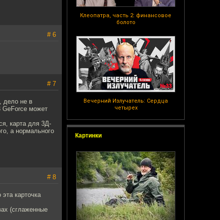
Клеопатра, часть 2: финансовое
болото
# 6
# 7
 дело не в
Вечерний Излучатель: Сердца
четырех
 3 GeForce может
ся, карта для 3Д-
го, а нормального
Картинки
# 8
 эта карточка
овах (сглаженные