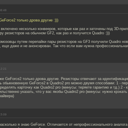
08:48
GeForce2 только дрова другие :)))
 включено несколько конвееров, которые как раз и заточены под 3D-при
ру резисторов на обычном GF2, как раз и получится Quadro :)))
рмозовцы путем перепайки пары резисторов на GF3 получили Quadro нов
, еще даже и не анонсирован. Так что если вам нужна профессиональная 
12:21
аже GeForce2 только дрова другие. Резисторы отвечают за идентификаци
ь обыкновенную GeForce2 в Quadro2 pro можно двумя способами: 1 - пер
ределять карточку как Quadro2 pro (минусы: теряете гарантию и тд.) 2 - 
ильственно указать, что у вас якобы Quadro2 pro (минусы: нужно крэкат
айвера)
15:09
 насколько я знаю GeForce. Отличается от непрофессионального аналог