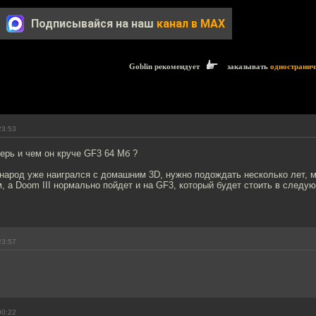
Подписывайся на наш
канал в MAX
Goblin рекомендует
заказывать
одностранич
23:53
верь и чем он круче GF3 64 Мб ?
народ уже наигрался с домашним 3D, нужно подождать несколько лет, м
м, а Doom III нормально пойдет и на GF3, который будет стоить в следу
23:57
00:22