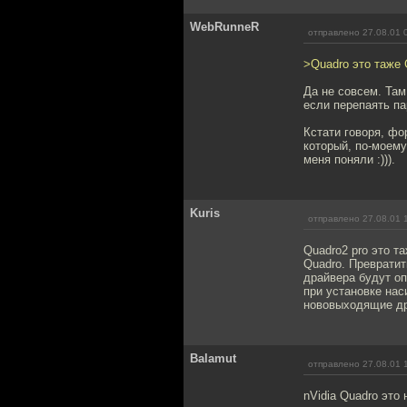
WebRunneR
отправлено 27.08.01 
>Quadro это таже 
Да не совсем. Там
если перепаять па
Кстати говоря, фо
который, по-моему
меня поняли :))).
Kuris
отправлено 27.08.01 
Quadro2 pro это т
Quadro. Превратит
драйвера будут оп
при установке нас
нововыходящие др
Balamut
отправлено 27.08.01 
nVidia Quadro это