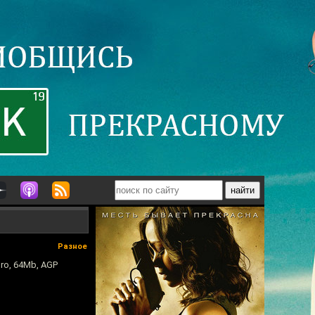
Разное
dro, 64Mb, AGP