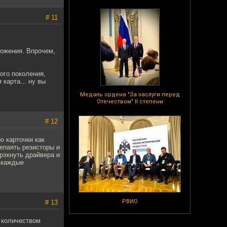
# 11
ложения. Впрочем,
ого поколения,
карта... ну вы
Медаль ордена "За заслуги перед
Отечеством" II степени
# 12
ю карточки как
епаять резисторы и
крэкнуть драйвера и
ь каждые
РВИО
# 13
а количеством