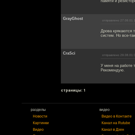
памяти и резисто
GrayGhost
отправлено 27.08.01 
Дрова крякаются т
систем. Но все-та
CraSci
отправлено 29.08.01 
У меня на работе т
Рекомендую.
cтраницы: 1
разделы
видео
Новости
Видео в Контакте
Картинки
Канал на Rutube
Видео
Канал в Дзен