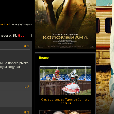
ный сайт
в megagroup.ru
всего: 15,
Goblin
: 1
# 1
Видео
ы на пороге рывка
ющем году как
# 2
О предстоящем Турнире Святого
Георгия
# 3