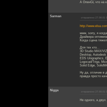
А ОпенGL что на к
Sarman
отправлено 27.08.01 
http://www.elsa.com
ммм, sorry, я ког
Драйвера оптимизи
Когда сцена тяжел
Для тех кто...
3D Studio MAX/VIZ
Desktop, Autodesk
EDS Unigraphics, E
Logocad/Triga, Mi
Solid Edge, SolidWo
Ну да, отличие в 
правда просто кач
Nigga
отправлено 27.08.01 
Не одного, а двух.