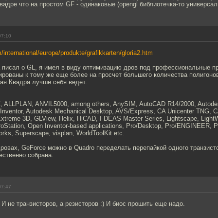
вадре что на простом GF - одинаковые (opengl библиотечка-то универса
07:10
/international/europe/produkte/grafikkarten/gloria2.htm
да писал о GL, я имел в виду оптимизацию дров под профессиональные п
рованы к тому же еще более на просчет большего количества полигоно
ая Квадра лучше себя ведет.
, ALLPLAN, ANVIL5000, among others, AnySIM, AutoCAD R14/2000, Autodesk
 Inventor, Autodesk Mechanical Desktop, AVS/Express, CA Unicenter TNG,
xtreme 3D, GLView, Helix, HiCAD, I-DEAS Master Series, Lightscape, Ligh
croStation, Open Inventor-based applications, Pro/Desktop, Pro/ENGINEER
rks, Superscape, visplan, WorldToolKit etc.
дровах, GeForce можно в Quadro переделать перепайкой одного транзист
ественно собрана.
07:47
 И не транзисторов, а резисторов :) И биос прошить еще надо.