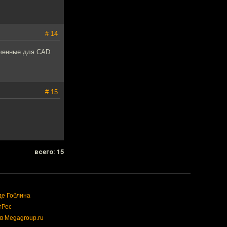
# 14
роченные для CAD
# 15
всего: 15
де Гоблина
тРес
в Megagroup.ru