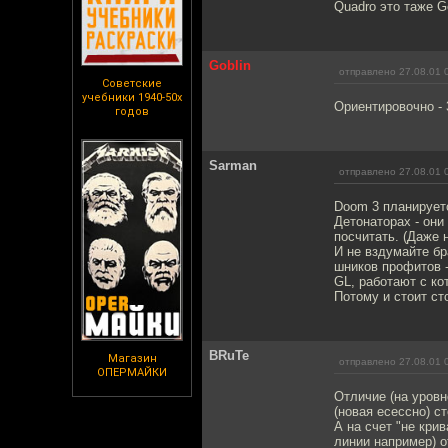
Quadro это таже Ge
Goblin
отправлено 27.08.01 
Советские
учебники 1940-50х
Ориентировочно - 
годов
Sarman
отправлено 27.08.01 
Doom 3 планируетс
Детонаторах - они
посчитать. (Даже 
И не вздумайте бр
шников профитов -
GL, работают с ко
Потому и стоит ст
BRuTe
Магазин
отправлено 27.08.01 
ОПЕРМАЙКИ
Отличие (на уровн
(новая есессно) с
А на счет "не кри
линии например) о