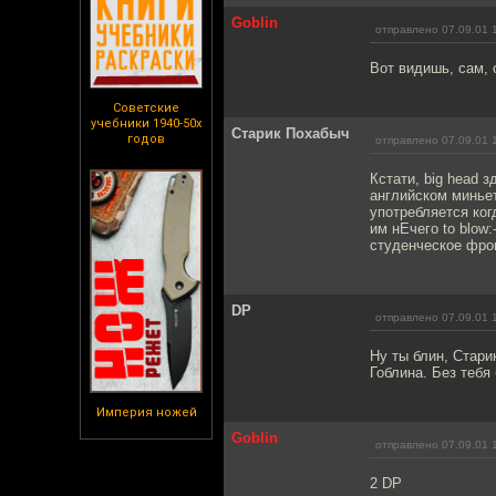
Goblin
отправлено 07.09.01 
Вот видишь, сам, 
Советские
учебники 1940-50х
Старик Похабыч
годов
отправлено 07.09.01 
Кстати, big head 
английском миньет 
употребляется ког
им нЕчего to blow
студенческое фро
DP
отправлено 07.09.01 
Ну ты блин, Стари
Гоблина. Без тебя
Империя ножей
Goblin
отправлено 07.09.01 
2 DP