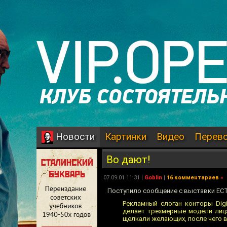
Картинки
Видео
Перев
Новости
Во дают!
07.09.01 11:31 |
Goblin
|
16 комментариев
»
Поступило сообщение с выставки ECT
Рекламный слоган конторы Dig
делает трехмерные модели лица
щелкали желающих, после чего 