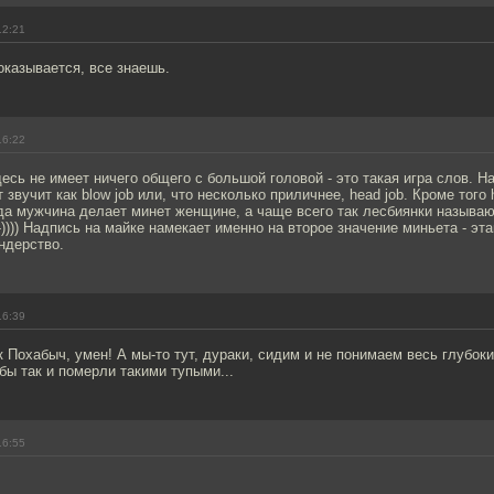
12:21
оказывается, все знаешь.
16:22
здесь не имеет ничего общего с большой головой - это такая игра слов. 
звучит как blow job или, что несколько приличнее, head job. Кроме того 
да мужчина делает минет женщине, а чаще всего так лесбиянки называю
:-)))) Надпись на майке намекает именно на второе значение миньета - эт
ндерство.
16:39
к Похабыч, умен! А мы-то тут, дураки, сидим и не понимаем весь глубок
 бы так и померли такими тупыми...
16:55