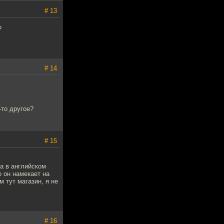
# 13
?
# 14
-то другое?
# 15
na в английском
о он намекает на
 тут магазин, я не
# 16