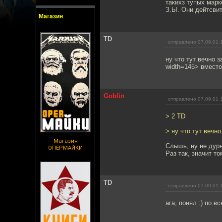
такихз тупых марк
З.Ы. Они дейтсвит
Магазин
TD
отправлено 07.09.01 
ну что тут вечно 
width=145> вместо
Goblin
отправлено 07.09.01 
> 2 TD
> ну что тут вечн
Магазин
Слышь, ну не дурн
ОПЕРМАЙКИ
Раз так, значит т
TD
отправлено 07.09.01 
ага, понял :) по 