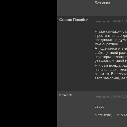
Без обид.
Старик Похабыч
отправлено 07.09.01 
Я уже слишком ста
Просто мне всегда
предпочитаю думат
мне обратное.
А поделился я эти
сайте (к моей рад
некоторые слэнгов
уважаемых мной кам
Я и сам всегда ра
начиная свою жизн
о ком-то. Все муч
этот заморыш, дел
newbie
отправлено 07.09.01 
старо
в смысле, - не он