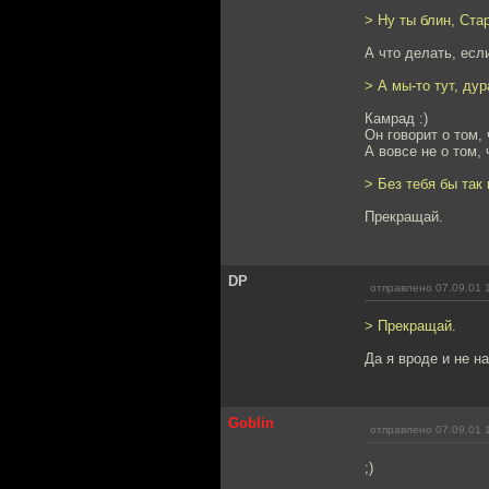
> Ну ты блин, Ста
А что делать, если
> А мы-то тут, ду
Камрад :)
Он говорит о том, 
А вовсе не о том, 
> Без тебя бы так
Прекращай.
DP
отправлено 07.09.01 
> Прекращай.
Да я вроде и не н
Goblin
отправлено 07.09.01 
;)