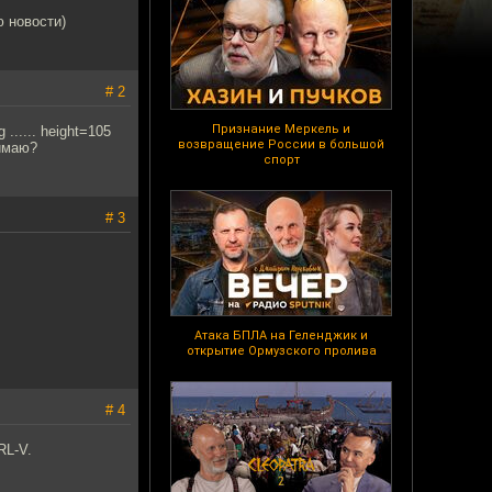
ю новости)
# 2
Признание Меркель и
..... height=105
возвращение России в большой
нимаю?
спорт
# 3
Атака БПЛА на Геленджик и
открытие Ормузского пролива
# 4
RL-V.