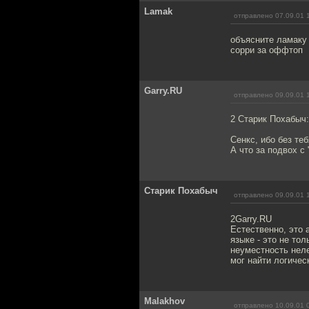
Lamak
отправлено 07.09.01 
объясните ламаку 
сорри за оффтоп
Garry.RU
отправлено 09.09.01 
2 Старик Похабыч:
Сенкс, ибо без те
А что за подвох с
Старик Похабыч
отправлено 09.09.01 
2Garry.RU
Естественно, это 
языке - это не то
неуместность неле
мог найти логическ
Malakhov
отправлено 10.09.01 