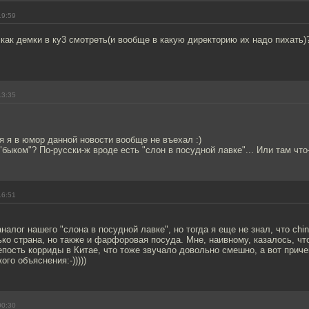
19:59
как демки в ку3 смотреть(и вообще в какую директорию их надо пихать)
13:35
бя я в юмор данной новости вообще не въехал :)
 "быком"? По-русски-ж вроде есть "слон в посудной лавке"... Или там что
16:51
аналог нашего "слона в посудной лавке", но тогда я еще не знал, что chi
лько страна, но также и фарфоровая посуда. Мне, наивному, казалось, чт
пость корриды в Китае, что тоже звучало довольно смешно, а вот причем
ого объяснения:-)))))
00:30