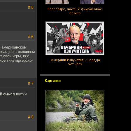
# 5
Клеопатра, часть 2: финансовое
болото
# 6
На американском
head job в основном
т свои игры, ибо
акое тинэйджерско-
Вечерний Излучатель: Сердца
четырех
Картинки
# 7
ий смысл шутки
# 8