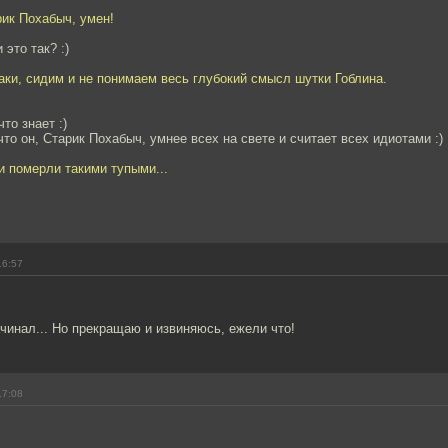
рик Похабыч, умен!
 это так? :)
раки, сидим и не понимаем весь глубокий смысл шутки Гоблина.
что знает :)
что он, Старик Похабыч, умнее всех на свете и считает всех идиотами :)
 и померли такими тупыми...
16:57
ачинал... Но прекращаю и извиняюсь, ежели что!
17:08