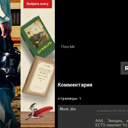
Thnx Mir
Комментарии
cтраницы: 1
Must_die
отправлено 07.09.01 
ААА... Звездец... к
ECTS пошлеет %) 