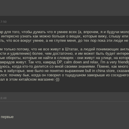
17:50
р для того, чтобы думать что я умнее всех (а, впрочем, я и будучи мол
 интересно узнать как можно больше о вещах, которые вижу, слышу или
ь, что все вокруг умнее, а не глупее меня, до тех пор пока эти люди не
м только потому, что не все живут в Штатах, а людей понимающих англ
ости и удивлению) более, чем достаточно, и им может быть будет интере
ые обороты, которые не найти в словарях - они живут на улице, на котор
радов живут. Так что, камрад DP, calm down and relax, I'm a very friendly 
дуюсь, когда кто-то делится со мной своими знаниями. Помню, как много
ь в забугорье, мне было не понятно выражение bull in china store, сказа
ался: почему бык, когда он говорил о тщедушном заморыше из соседнего 
ал в этом китайском магазине:-)))
18:48
и первые