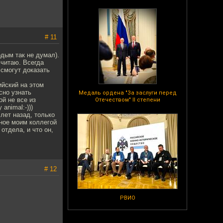
# 11
одым так не думал).
 читаю. Всегда
 смогут доказать
ийский на этом
сно узнать
Медаль ордена "За заслуги перед
ой не все из
Отечеством" II степени
animal:-)))
 лет назад, только
нное моим коллегой
отдела, и что он,
# 12
РВИО