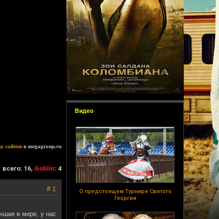
Видео
ку сайтов
в megagroup.ru
всего: 16,
Goblin
: 4
# 1
О предстоящем Турнире Святого
Георгия
шая в мире, у нас