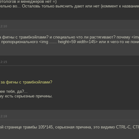
етологов и менеджеров нет =)
ельно во... Осталовь только выяснить дают или нет (коммент к названи
12:10
за фигны с трамбнэйлами? и специально что ли растягивают? почему <img .
 пропорционального <img ...... height=59 width=145> или я чего-то не по
12:15
о за фигны с трамбнэйлами?
ее тебя, да?...
ому есть серьезные причины.
12:18
всей странице трамбы 105*145, серьезная причина, это видимо CTRL-C, CT