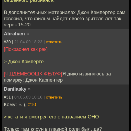
бешенного резонанса.
В дополнительных материалах Джон Кампертер сам
говорил, что фильм найдёт своего зрителя лет так
через 15-20.
Abraham
»
#30 |
21.04.09 18:23
|
ответить
[Покраснел как рак]
> Джон Камперте
[ЧЩДЕМЕООЩК ФЕЛУФ]
Я дико извиняюсь за
помарку: Джон Карпентер
Danilasky
»
#31 |
04.05.09 10:16
|
ответить
Кому: B-),
#10
> кстати я смотрел его с названием ОНО
Только там клоун в главной роли был, да?