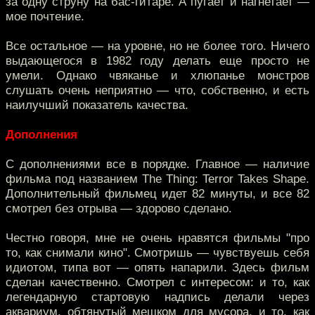
за одну струну на бас-гитаре. А пугает и нагнетает —
мое почтение.
Все остальное — на уровне, но не более того. Ничего
выдающегося в 1982 году делать еще просто не
умели. Однако чвяканье и хлюпанье монстров
слушать очень неприятно — что, собственно, и есть
наилучший показатель качества.
Дополнения
С дополнениями все в порядке. Главное — наличие
фильма под названием The Thing: Terror Takes Shape.
Дополнительный фильмец идет 82 минуты, и все 82
смотрел без отрыва — здорово сделано.
Честно говоря, мне не очень нравятся фильмы "про
то, как снимали кино". Смотришь — чувствуешь себя
идиотом, типа вот — опять напарили. Здесь фильм
сделан качественно. Смотрел с интересом: и то, как
легендарную стартовую надпись делали через
аквариум, обтянутый мешком для мусора, и то, как