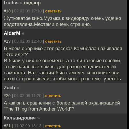
frudss
»
надзор
#18 |
02.02.09 17:10
|
ответить
Жутковатое кино.Музыка к видеоряду очень удачно
подставлена.Местами очень страшно.
AidarM
»
#19 |
03.02.09 12:40
|
ответить
В моем сборнике этот рассказ Кэмбелла назывался
"Кто идет?"
И были у них не огнеметы, а то ли газовые горелки,
то ли паяльные лампы для разогрева двигателей
самолета. На станции был самолет, и по книге они
его из строя вывели, чтобы монстр не смог улететь.
Zuch
»
#20 |
04.02.09 11:20
|
ответить
А как он в сравнении с более ранней экранизацией
"The Thing from Another World"?
Кальцидович
»
#21 |
11.02.09 18:13
|
ответить