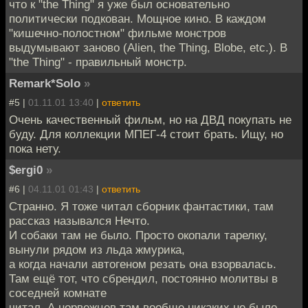
что к "the Thing" я уже был основательно
политически подкован. Мощное кино. В каждом
"кишечно-полостном" фильме монстров
выдумывают заново (Alien, the Thing, Blobe, etc.). В
"the Thing" - правильный монстр.
Remark*Solo
»
#5 |
01.11.01 13:40
|
ответить
Очень качественный фильм, но на ДВД покупать не
буду. Для коллекции МПЕГ-4 стоит брать. Ищу, но
пока нету.
$ergi0
»
#6 |
04.11.01 01:43
|
ответить
Странно. Я тоже читал сборник фантастики, там
рассказ назывался Нечто.
И собаки там не было. Просто окопали тарелку,
вынули рядом из льда жмурика,
а когда начали автогеном резать она взорвалась.
Там ещё тот, что сбрендил, постоянно молитвы в
соседней комнате
читал. А норвежцев там вообще никаких не было.