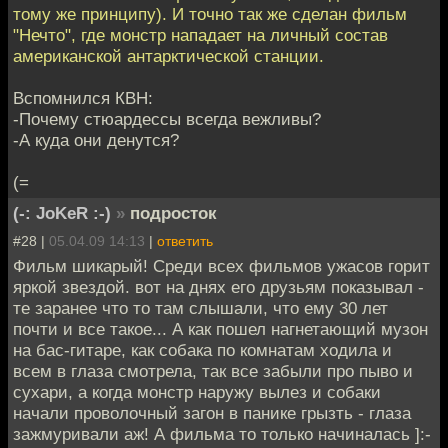
тому же принципу). И точно так же сделан фильм
"Нечто", где монстр нападает на личный состав
американской антарктической станции.
Вспомнился КВН:
-Почему стюардессы всегда вежливы?
-А куда они денутся?
(=
(-: JoKeR :-)
»
подросток
#28 |
05.04.09 14:13
|
ответить
Фильм шикарый! Среди всех фильмов ужасов горит
яркой звездой. вот на днях его друзьям показывал -
те заранее что то там слышали, что ему 30 лет
почти и все такое... А как пошел нагнетающий музон
на бас-гитаре, как собака по комнатам ходила и
всем в глаза смотрела, так все забыли про пыво и
сухари, а когда монстр наружу вылез и собаки
начали проволочный загон в панике грызть - глаза
зажмуривали аж! А фильма то только начиналась ]:-