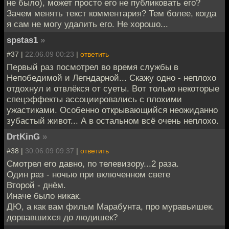
не было), может просто его не публиковать его?
Зачем менять текст комментария? Тем более, когда
я сам не могу удалить его. Не хорошо...
spstas1
»
#37 |
22.06.09 00:23
|
ответить
Первый раз посмотрел во время службы в
Непобедимой и Легндарной... Скажу одно - неплохо
отдохнул и отвлёкся от суеты. Вот только некоторые
спецэффекты ассоциировались с плохими
ужастиками. Особенно открывающийся неожиданно
зубастый живот... А в остальном всё очень неплохо.
DrtKinG
»
#38 |
30.06.09 09:37
|
ответить
Смотрел его давно, по телевизору...2 раза.
Один раз - ночью при включенном свете
Второй - днём.
Иначе было никак.
ДЮ, а как вам фильм Марабунта, про муравьишек.
дорвавшихся до людишек?