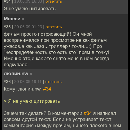
#34 |
19.06.09 16:33
|
ответить
Я не умею цитировать
Mineev
»
#35 |
20.06.09 01:23
|
ответить
фильм просто потрясающий! Он мной
воспринимался при просмотре не как фильм
ужасов,а как...эээ...триллер что-ли...:) Про
"неопределённость,кто есть кто" прям в точку!
Именно это,и как это снято меня в нём всегда
подкупало.
люпин.nw
»
#36 |
20.06.09 19:11
|
ответить
Кому: люпин.nw,
#34
> Я не умею цитировать
Зачем так делать? В комментарии
#34
я написал
совсем другой текст. Если не устраивает текст
комментария (между прочим, ничего плохого в нём