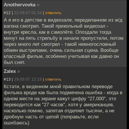
Anothervovka
»
#12 |
22.09.07 01:34
|
ответить
А я его в детстве в видеозале, переделанном из ж/д
вагона смотрел. Такой прикольный видеозал -
внутри кресла, как в самолёте. Опоздали тогда
минут на пять стрельбу в начале пропустили, потом
через много лет смотрел - такой немногословный
обмен выстрелами, очень сильная сцена. Вообще
классный фильм, особенно учитывая как давно он
был снят.
Zalex
»
#13 |
29.09.07 12:19
|
ответить
Кстати, в виденном мной правильном переводе
фильма вроде как была подмечена ошибка - когда в
одном месте на экране кажут цифру "27,000", это
переводится как "27 часов", хотя у американцев,
насколько помню, запятая отделяет тысячи, а не
дробную часть от целой (поправьте, если
ошибаюсь)