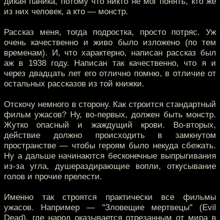
дикая паника, потому что никто не мог понять, кто же
из них человек, а кто — монстр.
Рассказ меня, тогда подростка, просто потряс. Уж
очень качественно и живо было изложено (по тем
временам). И, что характерно, написан рассказ был
аж в 1938 году. Написан так качественно, что я и
через двадцать лет его отлично помню, в отличие от
остальных рассказов из той книжки.
Отскочу немного в сторону. Как строится стандартный
фильм ужасов? Ну, во-первых, должен быть монстр.
Жутко опасный и жаждущий крови. Во-вторых,
действие должно происходить в замкнутом
пространстве — чтобы героям было некуда сбежать.
Ну а дальше начинаются бесконечные выпрыгивания
из-за угла, душераздирающие вопли, откусывание
голов и прочие прелести.
Именно так строятся практически все фильмы
ужасов. Например — "Зловещие мертвецы" (Evil
Dead), где народ оказывается отрезанным от мира в