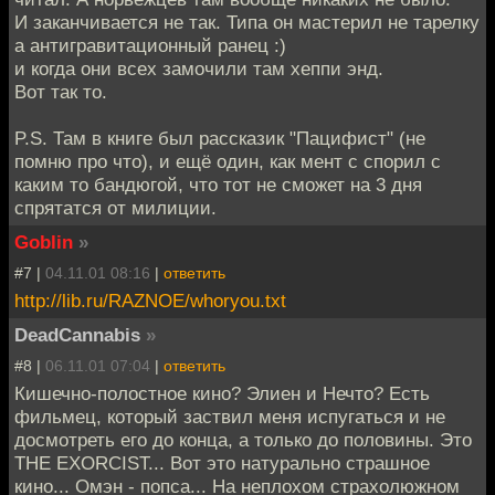
И заканчивается не так. Типа он мастерил не тарелку
а антигравитационный ранец :)
и когда они всех замочили там хеппи энд.
Вот так то.
P.S. Там в книге был рассказик "Пацифист" (не
помню про что), и ещё один, как мент с спорил с
каким то бандюгой, что тот не сможет на 3 дня
спрятатся от милиции.
Goblin
»
#7 |
04.11.01 08:16
|
ответить
http://lib.ru/RAZNOE/whoryou.txt
DeadCannabis
»
#8 |
06.11.01 07:04
|
ответить
Кишечно-полостное кино? Элиен и Нечто? Есть
фильмец, который заствил меня испугаться и не
досмотреть его до конца, а только до половины. Это
THE EXORCIST... Вот это натурально страшное
кино... Омэн - попса... На неплохом страхолюжном