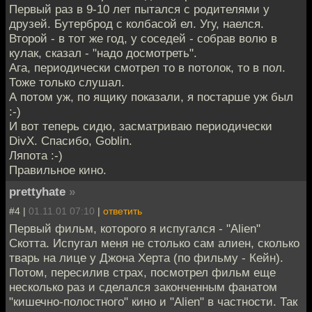
Первый раз в 9-10 лет пытался с родителями у
друзей. Бутерброд с колбасой ел. Угу, наелся.
Второй - в тот же год, у соседей - собрав волю в
кулак, сказал - "надо досмотреть".
Ага, периодически смотрел то в потолок, то в пол.
Тоже только слушал.
А потом уж, по ящику показали, я постарше уж был
:-)
И вот теперь сидю, засматриваю периодически
DivX. Спасибо, Goblin.
Ляпота :-)
Правильное кино.
prettyhate
»
#4 |
01.11.01 07:10
|
ответить
Первый фильм, которого я испугался - "Alien"
Скотта. Испугал меня не столько сам алиен, сколько
тварь на лице у Джона Херта (по фильму - Кейн).
Потом, пересилив страх, посмотрел фильм еще
несколько раз и сделался законченным фанатом
"кишечно-полостного" кино и "Alien" в частности. Так