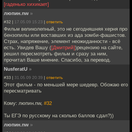
[гаденько хихикает]
люпин.nw
»
#32 |
17.05.09 15:23
|
ответить
Фильм великолепный, это не сегодняшняя херня про
бензопилы или воставших из ада зомби-фашистов.
Страх, напряжение, элемент неожиданности - всё
есть. Увидев Вашу (
[Дмитрий]
)рецензию на сайте,
решил пересмотреть фильм и сразу за ним,
прочитал Ваше мнение. Спасибо, за перевод.
NusferatU
»
#33 |
31.05.09 20:39
|
ответить
Этот фильм - по меньшей мере шедевр. Обожаю его
пересматривать
Кому: люпин.nw,
#32
Ты ЕГЭ по русскому на сколько баллов сдал?))
люпин.nw
»