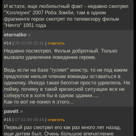
И кстати, еще любопытный факт - недавно смотрел
"Хэллоуин" 2007 Роба Зомби, там в одном
фрагменте герои смотрят по телевизору фильм
"Нечто" 1951 года
eternalko
»
#14 |
28.10.08 22:41
|
ответить
Недавно посмотрел. Фильм добротный. Только
вызвало удивление поведение героев.
Ведь если на базе "гуляет" монстр, то не под каким
предлогом нельзя членам команды оставаться в
одиночку. Иногда такая беготня просто удивляла. Не
пойму, почему в такой кризисной ситуации все не
соберутся в хотя бы в одном здании....
Как-то вот не понял я этого...
pavelt
»
#15 |
07.01.09 09:44
|
ответить
Первый раз смотрел его как раз много лет назад,
еще дитем был. Очень большое впечатление