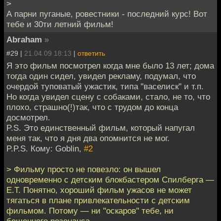
>
А парни пуганые, ровестники - последний курс! Вот
тебе и 30ти летний фильм!
Abraham
»
#29 |
21.04.09 18:13
|
ответить
Я это фильм посмотрел когда мне было 13 лет; дома
тогда один сидел, увидел рекламу, подумал, что
очердой туповатый ужастик, типа "васелиск" и т.п.
Но когда увидел сцену с собаками, стало, не то, что
плохо, страшно(!)так, что с трудом до конца
досмотрел.
P.S. Это единственный фильм, который напугал
меня так, что я дня два опомнится не мог.
P.P.S. Кому: Goblin,
#2
> Фильму просто не повезло: он вышел
одновременно с детским блокбастером Спилберга —
Е.Т. Понятно, хороший фильм ужасов не может
тягаться в плане привлекательности с детским
фильмом. Потому — ни "оскаров" тебе, ни