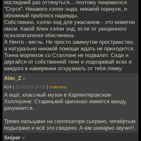
последний раз оттянуться... поэтому понравился
"Спуск". Никакого хэппи-энда, никакой порнухи, и
обломный проблеск надежды.
Собственно, хэппи-энд для ужасников - это моветон
пмсм. Какой блин хэппи энд, если от увиденного
психопаталогия обеспечена.
А Нечто - весчь. Не просто замкнутое пространство,
а натурально никакой помощи ждать не приходится.
Тонна морпехов со Сталлоне не подвалит. Сиди и
дёргайся от собственной тени и подозревай всех и
каждого в намерении отхрумкать от тебя ляжку.
Alec_Z
»
#24 |
13.03.09 14:05
|
ответить
А ещё, классный музон в Карпентеровском
Хэллоуине. Старенький оригинал имеется ввиду,
разумеется.
Тремя пальцами на синтезаторе сыграно, четвёртым
подыграно и всё это сведено. А как шикарно звучит!.
Sniper
»