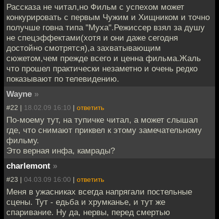
Рассказа не читал,но Фильм с успехом может
конкурировать с первым Чужим и Хищником и точно
получше говна типа "Муха".Режиссер взял за душу
не спецэффектами(хотя и они даже сегодня
достойно смотрятся),а захватывающим
сюжетом,чем прежде всего и ценна фильма.Жаль
что прошел практически незаметно и очень редко
показывают по телевидению.
Wayne
»
#22 |
18.02.09 16:10
|
ответить
По-моему тут, на тупичке читал, а может слышал
где, что снимают приквел к этому замечательному
фильму.
Это верная инфа, камрады?
charlemont
»
#23 |
04.03.09 16:00
|
ответить
Меня в ужасниках всегда напрягали постельные
сцены. Тут - едьба и хрумканье, и тут же
спаривание. Ну да, нервы, перед смертью