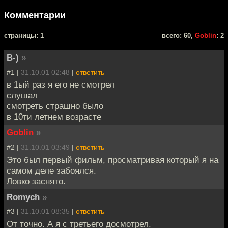
Комментарии
cтраницы: 1
всего: 60,
Goblin
: 2
B-)
»
#1 |
31.10.01 02:48
|
ответить
в 1ый раз я его не смотрел
слушал
смотреть страшно было
в 10ти летнем возрасте
Goblin
»
#2 |
31.10.01 03:49
|
ответить
Это был первый фильм, просматривая который я на
самом деле забоялся.
Ловко заснято.
Romych
»
#3 |
31.10.01 08:35
|
ответить
От точно. А я с третьего досмотрел.