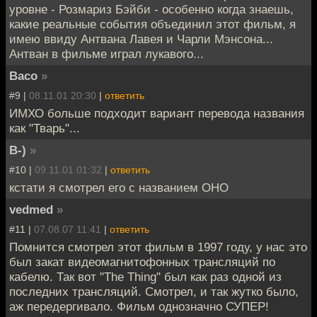
уровне - Розмариз Бэйби - особенно когда знаешь,
какие реальные события объединил этот фильм, я
имею ввиду Антвана Лавея и Чарли Мэнсона...
Антван в фильме играл лукавого...
Baco
»
#9 |
08.11.01 20:30
|
ответить
ИМХО больше подходит вариант перевода названия
как "Тварь"...
B-)
»
#10 |
09.11.01 01:32
|
ответить
кстати я смотрел его с названием ОНО
vedmed
»
#11 |
07.08.07 11:41
|
ответить
Помнится смотрел этот фильм в 1997 году, у нас это
был закат видеомагнитофонных трансляций по
кабелю. Так вот "The Thing" был как раз одной из
последних трансляций. Смотрел, и так жутко было,
аж передергивало. Фильм однозначно СУПЕР!