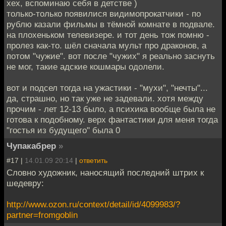
хех, вспоминаю себя в детстве )
только-только появилися видимопрокатчики - по
рублю казали фильмы в тёмной комнате в подвале.
на плохеньком телевизере. и тот день тож помню -
пролез как-то. шёл сначала мульт про драконов, а
потом "чужие". вот после "чужих" я реально заснуть
не мог, такие адские кошмары одолели.
вот и подсел тогда на ужастики - "мухи", "нечты"...
да, страшно, но так уже не задевали. хотя между
прочим - лет 12-13 было, а психика вообще была не
готова к подобному. верх фантастики для меня тогда
"гостья из будущего" была 0
Чупакабрер
»
#17 |
14.01.09 20:14
|
ответить
Словно художник, наносящий последний штрих к
шедевру:
http://www.ozon.ru/context/detail/id/4099983/?
partner=fromgoblin