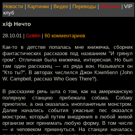
Новости
|
Картинки
|
Видео
|
Переводы
|
Магазин
|
VIP
клуб
х/ф Нечто
28.10.01 |
Goblin
|
60 комментариев
Как-то в детстве попалась мне книжечка, сборник
фантастических рассказов под названием "И грянул
гром". Отличная была книжечка, интересная. Но был
там один рассказец — из ряда вон. Назывался он
"Кто ты?". В авторах числился Джон Кэмпбелл (John
W. Campbell, рассказ Who Goes There?).
В рассказике речь шла о том, как на американскую
полярную станцию прибежала собака. Собаку
приютили, а она оказалась инопланетным монстром.
Далее начались события ужасные: пес оказался
монстром, который путем внедрения в любой живой
организм мог принимать любую форму. В том числе
— и человеком прикинуться. На станции началась