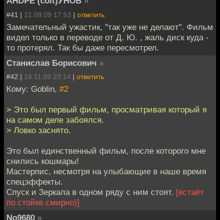
AHDPE (colt)УНОВ
»
#41 |
21.09.09 17:53
|
ответить
Замечательный ужастик, "так уже не делают". Фильм
видел только в переводе от Д. Ю. , жаль диск куда -
то протерял. Так бы даже пересмотрел.
Станислав Борисович
»
#42 |
16.11.09 23:14
|
ответить
Кому: Goblin,
#2
> Это был первый фильм, просматривая который я
на самом деле забоялся.
> Ловко заснято.
Это был единственный фильм, после которого мне
снились кошмары!
Мастерпис, несмотря на улыбающие в наше время
спецэффекты.
Спуск и Зеркала в одном ряду с ним стоят.
[встаёт
по стойке смирно)]
No9680
»