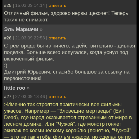
#25 |
15.03.09 14:14
|
ответить
Отличный фильм, здорово нервы щекочет! Теперь
таких не снимают.
Эль Мариачи
»
#26 |
21.03.09 22:53
|
ответить
Стрём вроде бы из ничего, а действительно - дивная
поделка. Больше всего испугался, когда уснул под
включённый фильм.
:)
Дмитрий Юрьевич, спасибо большое за ссылку на
первоисточник!
little roo
»
#27 |
27.03.09 13:46
|
ответить
>Именно так строятся практически все фильмы
ужасов. Например — "Зловещие мертвецы" (Evil
Dead), где народ оказывается отрезанным от мира в
лесном домике. Или "Чужой", где монстр гоняет
экипаж по космическому кораблю (понятно, "Чужой"
— это не так чтобы фильм ужасов, но сделан он по