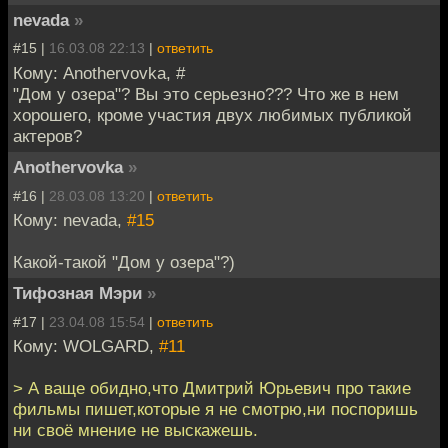
nevada
»
#15 |
16.03.08 22:13
|
ответить
Кому: Anothervovka, #
"Дом у озера"? Вы это серьезно??? Что же в нем
хорошего, кроме участия двух любимых публикой
актеров?
Anothervovka
»
#16 |
28.03.08 13:20
|
ответить
Кому: nevada,
#15
Какой-такой "Дом у озера"?)
Тифозная Мэри
»
#17 |
23.04.08 15:54
|
ответить
Кому: WOLGARD,
#11
> А ваще обидно,что Дмитрий Юрьевич про такие
фильмы пишет,которые я не смотрю,ни поспоришь
ни своё мнение не выскажешь.