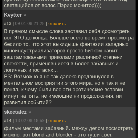
светящийся от волос Пэрис монитор))))
Kvytter
»
#13 |
09.01.08 21:28
|
ответить
В прямом смысле слова заставил себя досмотреть
вот ЭТО до конца. Больше всего во время просмотра
бесило то, что этот выкидышь фантазии западных
киноиндустриализаторов просто битком набит
заштамповаными приколами различной степени
свежести, применявшиеся в более забавных и
логичных ипостасях...
PS: Возможно я не так далеко продвинулся в
ментальном восприятии этого мира, но я так и не
понял, к чему были все эти эротические вставки
минут на пять, не имеющие ни продолжения, ни
развития событий?
skeetalez
»
#14 |
13.02.08 18:59
|
ответить
фильм местами забавный. между делом посмотреть
можно. вот blond and blonder - это туши свет.