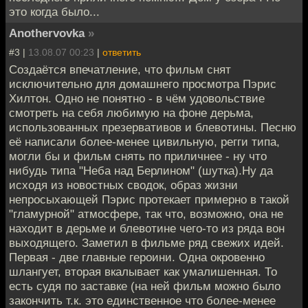
это когда было...
Anothervovka
»
#3 |
13.08.07 00:23
|
ответить
Создаётся впечатление, что фильм снят
исключительно для домашнего просмотра Пэрис
Хилтон. Одно не понятно - в чём удовольствие
смотреть на себя любимую на фоне дерьма,
использованных презервативов и блевотины. Песню
её написали более-менее цивильную, регги типа,
могли бы и фильм снять по приличнее - ну что
нибудь типа "Неба над Берлином" (шутка).Ну да
исходя из новостных сводок, образ жизни
непросыхающей Пэрис протекает примерно в такой
"гламурной" атмосфере, так что, возможно, она не
находит в дерьме и блевотине чего-то из ряда вон
выходящего. Заметил в фильме ряд свежих идей.
Первая - две главные героини. Одна окровенно
шлангует, вторая вкалывает как умалишенная. То
есть судя по заставке (на ней фильм можно было
закончить т.к. это единственное что более-менее