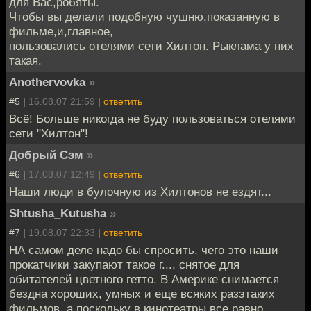
для Вас,робяты.
Чтобы вы делали подобную чушню,показанную в
фильме,и,главное,
пользовались отелями сети Хилтон. Рыклама у них
такая.
Anothervovka
»
#5 |
16.08.07 21:59
|
ответить
Всё! Больше никогда не буду пользоваться отелями
сети "Хилтон"!
Добрый Сэм
»
#6 |
17.08.07 12:49
|
ответить
Наши люди в булочную из Хилтонов не ездят...
Shtusha_Kutusha
»
#7 |
19.08.07 22:33
|
ответить
НА самом деле надо бы спросить, чего это наши
прокатчики закупают такое г..., снятое для
обитателей цветного гетто. В Америке снимается
бездна хороших, умных и еще всяких разэтаких
фильмов, а поскольку в кинотеатры все равно