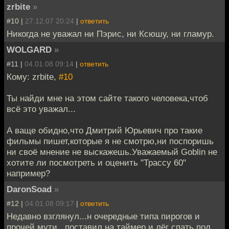
zrbite
»
#10 |
27.12.07 20:24
|
ответить
Никогда не уважал ни Пэрис, ни Ксюшу, ни гламур.
WOLGARD
»
#11 |
04.01.08 09:14
|
ответить
Кому: zrbite,
#10
Ты найди мне на этом сайте такого человека,чтоб
всё это уважал...
А ваще обидно,что Дмитрий Юрьевич про такие
фильмы пишет,которые я не смотрю,ни поспоришь
ни своё мнение не выскажешь.Уважаемый Goblin не
хотите ли посмотреть и оценить "Трассу 60"
например?
DaronSoad
»
#12 |
04.01.08 09:17
|
ответить
Недавно взглянул...н очередные типа пирогов и
прочей мути...поставил на таймер и лёг спать под