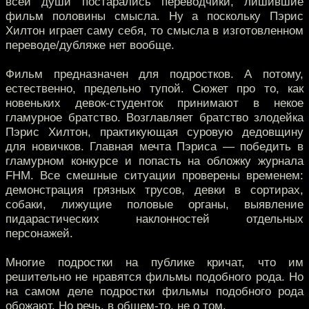
всей души постарались переводчики, лишившие
фильм половины смысла. Ну а поскольку Пэрис
Хилтон играет саму себя, то смысла в изготовленном
переводе/дубляже нет вообще.
Фильм предназначен для подростков. А потому,
естественно, предельно тупой. Сюжет про то, как
новеньких девок-студенток принимают в некое
гламурное братство. Возглавляет братство злодейка
Пэрис Хилтон, практикующая суровую дедовщину
для новичков. Главная мечта Пэриса — победить в
гламурном конкурсе и попасть на обложку журнала
FHM. Все смешные ситуации проверены временем:
демонстрация грязных трусов, девки в сортирах,
собаки, лижущие половые органы, выявление
пидарастических наклонностей отдельных
персонажей.
Многие подростки на публике кричат, что им
решительно не нравятся фильмы подобного рода. Но
на самом деле подростки фильмы подобного рода
обожают. Но речь, в общем-то, не о том.