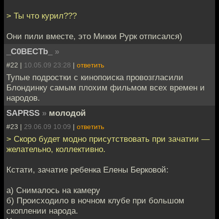
> Ты что курил???
Они пили вместе, это Микки Рурк отписался)
_C0BECTb_
»
#22 |
10.05.09 23:28
|
ответить
Тупые подростки с кинопоиска провозгласили
Блондинку самым плохим фильмом всех времен и
народов.
SAPRSS
»
молодой
#23 |
29.06.09 10:09
|
ответить
> Скоро будет модно присутствовать при зачатии —
желательно, коллективно.
Кстати, зачатие ребенка Елены Берковой:
а) Снималось на камеру
б) Происходило в ночном клубе при большом
скоплении народа.