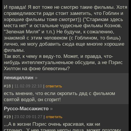
И правда! Я вот тоже не смотрю такие фильмы. Хотя
справедливости ради стоит заметить, что Гоблин и
хорошие фильмы тоже смотрит)) ("Старикам здесь
места нет" и остальные чудесные фильмы Коэнов,
"Зеленая Миля" и т.п.) Не будучи, к сожалению,
знакомой с этим человеком (с Гоблином, то бишь)
лично, не могу добавить сюда еще многие хорошие
фильмы.
Так вот, к чему я веду-то. Может, и правда, что-
нибудь интеллектуальненькое обсудим, а не Пэрис
Хилтон на фоне блевотины?
пенициллин
»
#18 |
11.02.09 22:10
|
ответить
есть мнение, что если окропить двд с фильмом
святой водой, он сгорит!
Руссо-Массажисто
»
#19 |
23.02.09 01:27
|
ответить
,,,А в жизни Пэрис очень красивая, как ни
странно...У нее тонкие черты лица, может поэтому