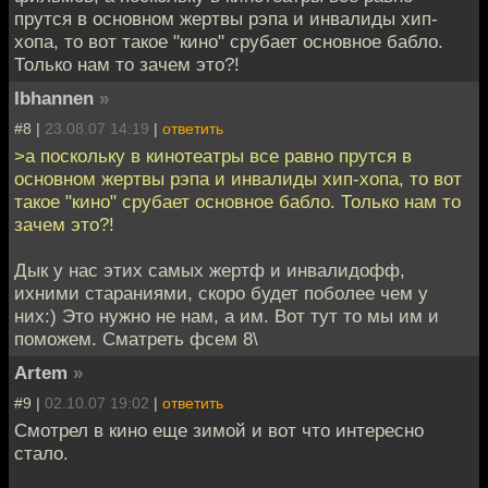
прутся в основном жертвы рэпа и инвалиды хип-
хопа, то вот такое "кино" срубает основное бабло.
Только нам то зачем это?!
Ibhannen
»
#8 |
23.08.07 14:19
|
ответить
>а поскольку в кинотеатры все равно прутся в
основном жертвы рэпа и инвалиды хип-хопа, то вот
такое "кино" срубает основное бабло. Только нам то
зачем это?!
Дык у нас этих самых жертф и инвалидофф,
ихними стараниями, скоро будет поболее чем у
них:) Это нужно не нам, а им. Вот тут то мы им и
поможем. Сматреть фсем 8\
Artem
»
#9 |
02.10.07 19:02
|
ответить
Смотрел в кино еще зимой и вот что интересно
стало.