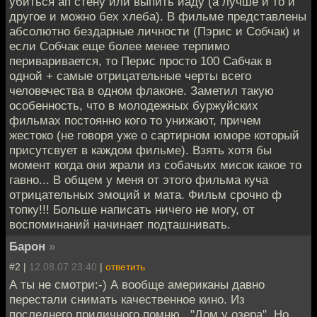
убиться ап стену или выпить йаду (а лучше и то и
другое и можно бех хлеба). В фильме представлены
абсолютно бездарные личности (Пэрис и Собчак) и
если Собчак еще более менее терпимо
периваривается, то Перис просто 100 Сабчак в
одной + самые отрицательные черты всего
человечества в одном флаконе. Заметил такую
особенность, что в молодежных буржуйских
фильмах постоянно кого то унижают, причем
жестоко (не говоря уже о сартирном юморе который
присутсвует в каждом фильме). Взять хотя бы
момент когда они жрали из собачьих мисок какое то
гавно... В общем у меня от этого фильма куча
отрицательных эмоций и мата. Фильм срочно ф
топку!!! Больше написать ничего не могу, от
воспоминаний начинает подташнивать.
Барон
»
#2 |
12.08.07 23:40
|
ответить
А ты не смотри:-) А вообще американы давно
перестали снимать качественное кино. Из
последнего приличного помню..."Дом у озера". Но