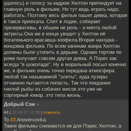
удалось) и голосу за кадром Хилтон претендует на
главную роль в фильме. Но тут ведь играть надо,
работать. Поэтому весь фильм пашет девка, которая
в такси приехала. Спит в лодке, собирает
презервативы, в общем не роль - а мечта любой
актрисы.Она же в конце уводит у Хилтон её
богатенького красавца-зоофила.Вторая находка -
концовка фильма. По всем канонам жанра Хилтон
должны были утопить в дерьме. Однако тортом по
роже получает совсем другая девка. А Пэрис как
всегда "в шоколаде". Ну и моральный посыл конечно
же, в фильме очень точно передана атмосфера
любой так называемой "элиты", куда лузеры
отчаянно пытаются попасть. Так что поедание
гнилой рыбы из собачих мисок это уже не
сортирный юмор, это типа жизнь.
Добрый Сэм
»
#4 |
16.08.07 12:36
|
ответить
To
#3
Anovervovka:
Такие фильмы снимаются не для Пэрис Хилтон, а