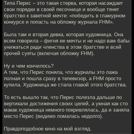
Типа Перис – это такая стерва, которая насаждает
свои порядки в своей песочнице и вообще тянет
братство к заветной мечте: «победить в гламурном
конкурсе и попасть на обложку журнала FHM».
Была там и вторая девка, которая художница. Она
всем говорила – фигня ее мечты и не надо вам бабы
унижаться ради членства в этом братстве и всей
прочей суеты (включая обложку FHM).
Ну и чем кончилось?
А тем, что Перис поняла, что журналы это лажа
полная и пошла сразу в телевизор, а FHM просто
купила. Художница же стала главой этого братства.
То есть вышло так, что Перис полезла дальше по
вертикали достижения своих целей, а умная как сто
макак художница немного покривлялась, да и заняла
место Перис (видимо ломалась недолго).
Правдоподобное кино на мой взгляд.