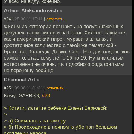
У всех на виду, конечно.
Artem_Aleksandrovich
»
#24 |
25.06.11 17:11
|
ответить
Фильм из категории позырить на полуобнаженных
девушек, в том числе и на Пэрис Хилтон. Такой же
как и американский пирог, мурави в штанах, и
достаточное количество с такой же тематикой -
Братство, Колледж, Девки, Секс. Вот для подростков
самое то, этак, кому лет с 15 по 19. Ну мне фильм
естественно не очень, т.к. подобного рода фильмы
не переношу вообще.
Chemical-Art
»
#25 |
09.08.11 01:41
|
ответить
Кому: SAPRSS,
#23
> Кстати, зачатие ребенка Елены Берковой:
>
> а) Снималось на камеру
> б) Происходило в ночном клубе при большом
скоплении народа.