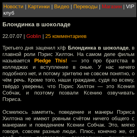
Новости
|
Картинки
|
Видео
|
Переводы
|
Магазин
|
VIP
клуб
Блондинка в шоколаде
22.07.07 |
Goblin
|
25 комментариев
Третьего дня заценил х/ф
Блондинка в шоколаде
, в
главной роли Пэрис Хилтон. На самом деле фильм
называется
Pledge This!
— это про братства в
колледжах и вступление в оные. У нас ничего
подобного нет, и потому зрителю не совсем понятно, о
чём речь. Кроме того, наши граждане, судя по всему,
твёрдо уверены, что Пэрис Хилтон — это Ксения
Собчак, и поэтому позвали Ксению озвучивать
Пэриса.
Осмелюсь заметить, поведение и манеры Пэриса
Хилтона не имеют ровным счётом ничего общего с
манерами и поведением Ксении Собчак. Это, мягко
говоря, совсем разные люди. Плюс, конечно же, от