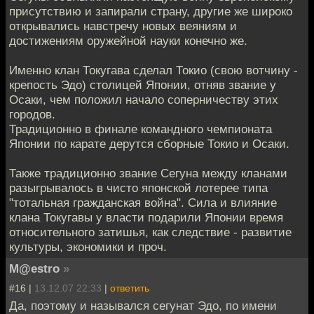
присутствию и запирали страну, другие же широко
открывались навстречу новых веяниям и
достижениям оружейной науки конечно же.
Именно клан Токугава сделал Токио (свою вотчину -
крепость Эдо) столицей Японии, отняв звание у
Осаки, чем положил начало соперничеству этих
городов.
Традиционно в финале командного чемпионата
Японии по карате дерутся сборные Токио и Осаки.
Также традиционно звание Сегуна между кланами
разыгрывалось в чисто японской лотерее типа
"тотальная гражданская война". Сила и влияние
клана Токугавы у власти подарили Японии время
относительного затишья, как следствие - развитие
культуры, экономики и проч.
M@estro
»
#16 |
13.12.07 22:33
|
ответить
Да, поэтому и назывался сегунат Эдо, по имени