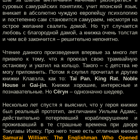
суровых самурайских понятиях, учит японский язык,
вникает в абсолютно чуждую европейцу психологию
и постепенно сам становится самураем, несмотря на
острое желание свалить домой. Но тут случается
любовь с благородной дамой, а книжка очень толстая
и чем всё закончится – решительно непонятно.
Чтение данного произведения впервые за много лет
привело к тому, что я проехал свою трамвайную
остановку и укатил на кольцо. Такого – с детства не
могу припомнить. Потом я скупил прочитал и другие
книжки Клавэла, как то:
Tai Pan
,
King Rat
,
Noble
House
и
Gai-jin
. Книжки хорошие, интересные и
познавательные. Но
Сёгун
– однозначно шедевр.
Несколько лет спустя я выяснил, что у героя книжки
был реальный прототип, англичанин Уильям Адамс,
действительно потерпевший кораблекрушение и
проживавший в те страшные времена при дворе
Токугавы Иэясу. Про него тоже есть отличная книжка
Samurai William: The Englishman Who Opened