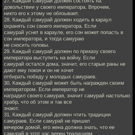
27. Каждый самурай должен состоять на
довольствии у своего императора. Впрочем,
никто его к этому не обязывает.
28. Каждый самурай должен ходить в караул
охранять сон своего императора. Если
самурай уснет в карауле, его сон может попасть в
сон императора, и тогда самураю
не сносить головы.
29. Каждый самурай должен по приказу своего
императора выступить на войну. Если
самурай остался дома, значит, его старые раны не
дают ему покоя и он не хочет
отбирать победу у молодых самураев.
30. Каждый самурай может быть награжден своим
императором. Если император не
наградил своего самурая, значит самурай настолько
храбр, что об этом и так все
знают.
31. Каждый самурай должен чтить традиции
самураев. Если самурай не пришел
вечером домой, его жена должна знать, что ее
самурай в этот час верен традициям