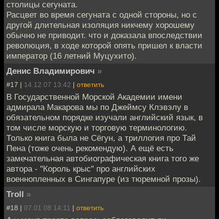
столицы сегуната.
Расцвет во время сегуната с одной стороны, но с
другой длительная изоляция никчему хорошему
обычно не приводит. что и доказала впоследствии
революция, в ходе которой опять пришел к власти
император (16 летний Муцухито).
Денис Владимирович
»
#17 |
14.12.07 13:42
|
ответить
В Государственной Морской Академии имени
адмирала Макарова мы по Джеймсу Клэвэлу в
обязательном порядке изучали английский язык, в
том числе морскую и торговую терминологию.
Только книга была не Сёгун, а триллогия про Тай
Пена (тоже очень рекомендую). А ещё есть
замечательная автобиографическая книга того же
автора - "Король крыс" про английских
военнопленных в Сингапуре (из тюремной прозы).
Troll
»
#18 |
07.01.08 14:11
|
ответить