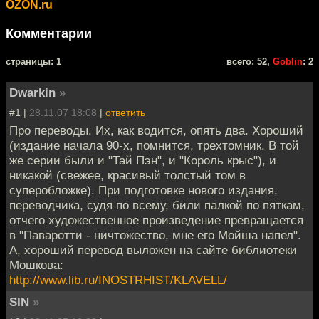
OZON.ru
Комментарии
cтраницы: 1
всего: 52,
Goblin
: 2
Dwarkin
»
#1 |
28.11.07 18:08
|
ответить
Про переводы. Их, как водится, опять два. Хороший
(издание начала 90-х, помнится, трехтомник. В той
же серии были и "Тай Пэн", и "Король крыс"), и
никакой (свежее, красивый толстый том в
суперобложке). При подготовке нового издания,
переводчика, судя по всему, били палкой по пяткам,
отчего художественное произведение превращается
в "Паваротти - ничтожество, мне его Мойша напел".
А, хороший перевод выложен на сайте библиотеки
Мошкова:
http://www.lib.ru/INOSTRHIST/KLAVELL/
SIN
»