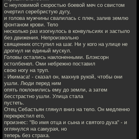
С неуловимой скоростью боевой меч со свистом
очертил серебристую дугу,
и голова мужчины свалилась с плеч, залив землю
фонтаном крови. Тело
несколько раз изогнулось в конвульсиях и застыло
без движения. Непроизвольно
священник отступил на шаг. Ни у кого на улице не
дрогнул ни единый мускул.
Головы остались наклоненными. Блэксорн
остолбенел. Оми небрежно поставил
свою ногу на труп.
- Икимаса! - сказал он, махнув рукой, чтобы они
ушли. Люди перед ним
опять поклонились ему до земли, а затем
бесстрастно ушли. Улица стала
пустеть.
Отец Себастьян глянул вниз на тело. Он медленно
перекрестил его,
произнес: "Во имя отца и сына и святого духа" - и
оглянулся на самурая, но
теперь без страха.