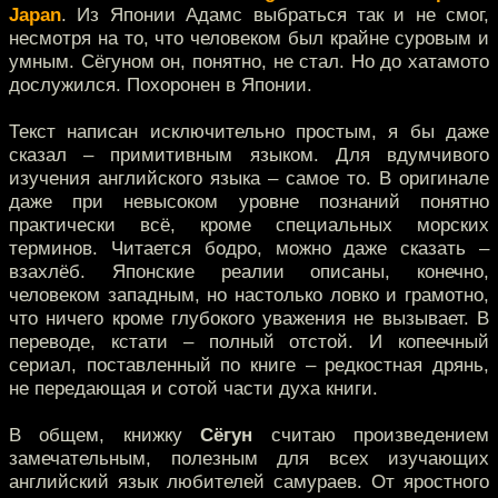
Japan
. Из Японии Адамс выбраться так и не смог,
несмотря на то, что человеком был крайне суровым и
умным. Сёгуном он, понятно, не стал. Но до хатамото
дослужился. Похоронен в Японии.
Текст написан исключительно простым, я бы даже
сказал – примитивным языком. Для вдумчивого
изучения английского языка – самое то. В оригинале
даже при невысоком уровне познаний понятно
практически всё, кроме специальных морских
терминов. Читается бодро, можно даже сказать –
взахлёб. Японские реалии описаны, конечно,
человеком западным, но настолько ловко и грамотно,
что ничего кроме глубокого уважения не вызывает. В
переводе, кстати – полный отстой. И копеечный
сериал, поставленный по книге – редкостная дрянь,
не передающая и сотой части духа книги.
В общем, книжку
Сёгун
считаю произведением
замечательным, полезным для всех изучающих
английский язык любителей самураев. От яростного