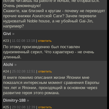
потом читаешь на работе и ночью, не оторваться.
Очень рекомендую!
Скажите, как близкий к кругам - почему не переводят
прочие книжки Азиатской Саги? Зачем перевели
нудноватый Noble house, а не убойный Gai-Jin,
например?
Givi
»
#23 |
11.02.08 13:18
|
ответить
По этому произведению был поставлен
одноименный серил. Что характерно - не очень
длинный.
Alchi
»
#24 |
25.02.08 12:51
|
ответить
В книге помимо описания жизни Японии мне
показался интересным момент сравнения Европы
тех лет и Японии, проходящий в основном через
развитие героя этого романа.
Dimitry-188
»
#25 |
29.02.08 12:39
|
ответить