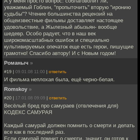
А у меня просто вопрос: соблаговолит ли,
уважаемый Гоблин, "пропыточить" вторую "иронию
судьбы"? Чтение большинства рецензий на
общеизвестные фильмы доставляет настоящее
удовольствие, а Жылезный абызьян- вообще
шедевр. Особо радует, что в наш век
широкомасштабных ошибок и специально
культивируемых опечаток еще есть герои, пишущие
грамотно! Спасибо автору! И с Новым годом!
Романыч
»
#19 |
09.01.08 11:00
|
ответить
И фильма неплохая была, ещё черно-белая.
Romskoy
»
#20 |
17.01.08 09:09
|
ответить
Весёлый бред про самураев (отвлечения для)
КОДЕКС САМУРАЯ
Каждый самурай должен помнить о смерти и делать
все как в последний раз.
Если самурай помнит о смерти, значит, он готов к