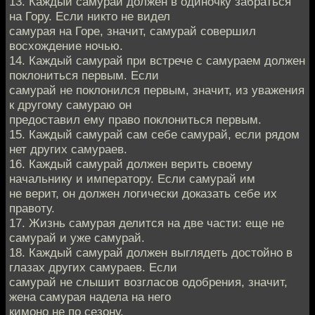
13. Каждый самурай должен в одиночку забраться
на Гору. Если никто не видел
самурая на Горе, значит, самурай совершил
восхождение ночью.
14. Каждый самурай при встрече с самураем должен
поклониться первым. Если
самурай не поклонился первым, значит, из уважения
к другому самураю он
предоставил ему право поклониться первым.
15. Каждый самурай сам себе самурай, если рядом
нет других самураев.
16. Каждый самурай должен верить своему
начальнику и императору. Если самурай им
не верит, он должен логически доказать себе их
правоту.
17. Жизнь самурая делится на две части: еще не
самурай и уже самурай.
18. Каждый самурай должен выглядеть достойно в
глазах других самураев. Если
самурай не слышит возгласов одобрения, значит,
жена самурая надела на него
кимоно не по сезону.