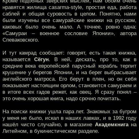
Кроме подобных зверских мыслей, нам обоим очень
нравятся жилища casarma-style, простая еда, работа
саблей и общая суровость в целом. Понятно, нами
были изучены все самурайские книжки на русском,
каковых было очень мало. А точнее, ровно одна:
«Самураи – военное сословие Японии», автора
Спеваковского.
И тут камрад сообщает: говорят, есть такая книжка,
называется
Сёгун
. В ней, дескать, про то, как в
средние века европейский парусный корабль терпит
крушение у берегов Японии, и на берег выбрасывает
английского матроса. Его берут в плен, но он себя
показывает настоящим орлом, становится самураем и
в итоге всех гадов режет, как овец. Я сразу понял –
это очень хорошая книга, надо срочно почитать.
На поиски книжки ушла пара лет. Знакомых за бугром
у меня не было, искал в наших лавках, и в 1992 году
нашёл чисто случайно, в магазине
Академкнига
на
Литейном, в букинистическом разделе.