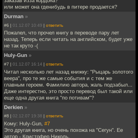
заказав изза кордона?
или может она гденибудь в питере продается?
Durman
»
#6 |
01.12.07 10:49
|
ответить
Пожалел, что прочел книгу в переводе пару лет
назад. Теперь если читать на английском, будет уже
не так круто -(
Huly-Gun
»
#7 |
01.12.07 16:14
|
ответить
Читал несколько лет назад книжку: "Рыцарь золотого
веера", про те же самые события и с тем же
главным героем. Фамилию автора, жаль подзабыл...
Даже интерестно, это просто перевод был такой или
еще одна другая книга "по потивам"?
Derkien
»
#8 |
02.12.07 19:38
|
ответить
Кому: Huly-Gun,
#7
Это другая книга, но очень похожа на "Сегун". Ее
автор - Кристофер Николь.