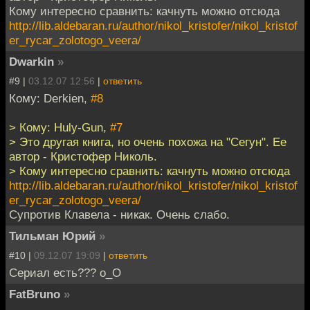
Кому интересно сравнить: качнуть можно отсюда
http://lib.aldebaran.ru/author/nikol_kristofer/nikol_kristof
er_rycar_zolotogo_veera/
Dwarkin
»
#9 |
03.12.07 12:56
|
ответить
Кому: Derkien,
#8
> Кому: Huly-Gun,
#7
> Это другая книга, но очень похожа на "Сегун". Ее
автор - Кристофер Николь.
> Кому интересно сравнить: качнуть можно отсюда
http://lib.aldebaran.ru/author/nikol_kristofer/nikol_kristof
er_rycar_zolotogo_veera/
Супротив Клавела - никак. Очень слабо.
Тильман Юрий
»
#10 |
09.12.07 19:09
|
ответить
Сериал есть??? о_О
FatBruno
»