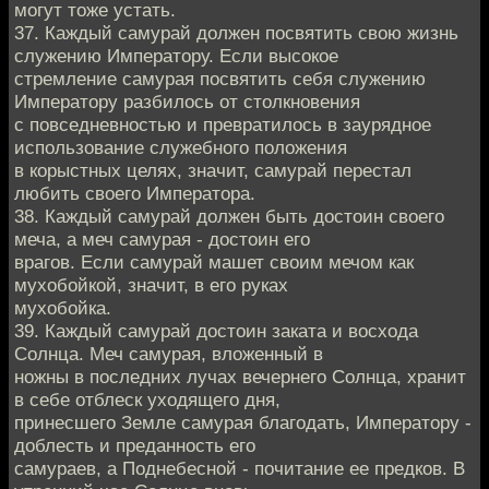
могут тоже устать.
37. Каждый самурай должен посвятить свою жизнь
служению Императору. Если высокое
стремление самурая посвятить себя служению
Императору разбилось от столкновения
с повседневностью и превратилось в заурядное
использование служебного положения
в корыстных целях, значит, самурай перестал
любить своего Императора.
38. Каждый самурай должен быть достоин своего
меча, а меч самурая - достоин его
врагов. Если самурай машет своим мечом как
мухобойкой, значит, в его руках
мухобойка.
39. Каждый самурай достоин заката и восхода
Солнца. Меч самурая, вложенный в
ножны в последних лучах вечернего Солнца, хранит
в себе отблеск уходящего дня,
принесшего Земле самурая благодать, Императору -
доблесть и преданность его
самураев, а Поднебесной - почитание ее предков. В