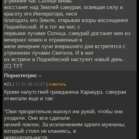
утренний час Солнце вновь
восстанет над Землей самурая, освящая силу и
красоту его Императора, неся
благодать его Земле, открывая взоры восхищения
Поднебесной. И в тот же миг, с
первыми лучами Солнца, самурай достанет меч из
вечерних ножен и отраженные в
мече вечерние лучи вчерашнего дня встретятся с
утренними лучами Светила. И в миг
их встречи в Поднебесной наступит новый день.
(С) ТУТ
Порнотетрис
»
#21 |
17.01.08 13:37
|
ответить
Кроме напутствий гражданина Харакурэ, самураи
отжигали еще и так:
"Оми презрительно махнул им рукой, чтобы они
уходили. Они все сделали
низкий поклон. За исключением одного мужчины,
который стоял не кланяясь, в
нерешительности.