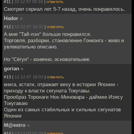
#11 |
10.12.07 00:16
|
ответить
Смотрел сериал лет 5-7 назад, очень понравилось.
Hador
»
#12 |
12.12.07 16:32
|
ответить
А мне "Тай-пэн" больше понравился.
Торговля, разборки, становление Гонконга - живо и
увлекательно описано.
Но "Сёгун" - конечно, основательнее.
gorian
»
#13 |
12.12.07 18:02
|
ответить
книга, кстати, отражает веху в истории Японии -
приходу к власти сегуната Токугавы.
Прообраз Торонаги Нох-Миновара - даймие Иэясу
Токугаваю
Один из самых стабильных и сильных сегунатов
Японии
M@estro
»
#14 |
13.12.07 01:29
|
ответить