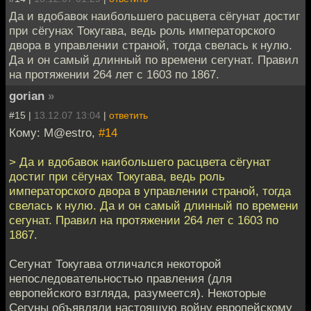
Да и вдобавок наибольшего расцвета сёгунат достиг
при сёгунах Токугава, ведь роль императорского
двора в управлении страной, тогда свелась к нулю.
Да и он самый длинный по времени сегунат. Правил
на протяжении 264 лет с 1603 по 1867.
gorian
»
#15 |
13.12.07 13:04
|
ответить
Кому: M@estro,
#14
> Да и вдобавок наибольшего расцвета сёгунат
достиг при сёгунах Токугава, ведь роль
императорского двора в управлении страной, тогда
свелась к нулю. Да и он самый длинный по времени
сегунат. Правил на протяжении 264 лет с 1603 по
1867.
Сегунат Токугава отличался некоторой
непоследовательностью правления (для
европейского взгляда, разумеется). Некоторые
Сегуны объявляли настоящую войну европейскому