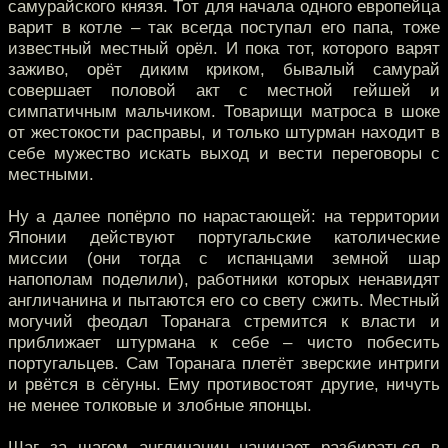
самурайского князя. Тот для начала одного европейца
варит в котле – так всегда поступал его папа, тоже
известный местный орёл. И пока тот, которого варят
заживо, орёт диким криком, бывалый самурай
совершает половой акт с местной гейшей и
симпатичным мальчиком. Товарищи матроса в шоке
от жестокости расправы, и только штурман находит в
себе мужество искать выход и вести переговоры с
местными.
Ну а далее попёрло по нарастающей: на территории
Японии действуют португальские католические
миссии (они тогда с испанцами земной шар
напополам поделили), работники которых ненавидят
англичанина и пытаются его со свету сжить. Местный
могучий феодал Торанага стремится к власти и
приближает штурмана к себе – чисто побесить
португальцев. Сам Торанага плетёт зверские интриги
и рвётся в сёгуны. Ему противостоят другие, ничуть
не менее толковые и злобные японцы.
Шаг за шагом англичанин начинает разбираться в