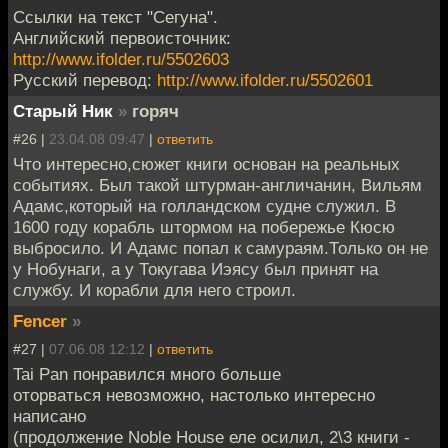
Ссылки на текст "Сегуна".
Английский первоисточник:
http://www.ifolder.ru/5502603
Русский перевод:
http://www.ifolder.ru/5502601
Старый Ник
»
горяч
#26 |
23.04.08 09:47
|
ответить
Что интересно,сюжет книги основан на реальных
событиях. Был такой штурман-англичанин, Вильям
Адамс,который на голландском судне служил. В
1600 году корабль штормом на побережье Кюсю
выбросило. И Адамс попал к самураям.Только он не
у Нобунаги, а у Токугава Иэясу был принят на
службу. И корабли для него строил.
Fencer
»
#27 |
07.06.08 12:12
|
ответить
Tai Pan понравился много больше
оторваться невозможно, настолько интересно
написано
(продолжение Noble House еле осилил, 2\3 книги -