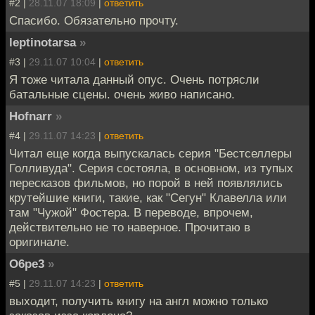
#2 |
28.11.07 18:09
|
ответить
Спасибо. Обязательно прочту.
leptinotarsa
»
#3 |
29.11.07 10:04
|
ответить
Я тоже читала данный опус. Очень потрясли
батальные сцены. очень живо написано.
Hofnarr
»
#4 |
29.11.07 14:23
|
ответить
Читал еще когда выпускалась серия "Бестселлеры
Голливуда". Серия состояла, в основном, из тупых
пересказов фильмов, но порой в ней появлялись
крутейшие книги, такие, как "Сегун" Клавелла или
там "Чужой" Фостера. В переводе, впрочем,
действительно не то наверное. Прочитаю в
оригинале.
O6pe3
»
#5 |
29.11.07 14:23
|
ответить
выходит, получить книгу на англ можно только