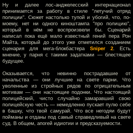
Ну и далее лос-анджелесский интернационал
принимается за работу в стиле "летучий отряд
полиции". Сюжет настолько тупой и убогий, что, по-
моему, нет ни одного киноштампа "про полицию",
который в нём не воспроизвели бы. Сценарий
написал пока ещё мало известный гений пера Рон
Майта, который до этого уже отметился созданием
сценария для мега-блокбастера
Sniper 2
. Есть
мнение, у парня с такими задатками — блестящее
будущее.
Оказывается, что невинно пострадавшие от
начальства — они лучшие на свете парни. Что
уволенные из стройных рядов по отрицательным
мотивам — они настоящие подонки. Что настоящий
полицейский, чисто случайно замаравший свою
полицейскую честь — немедленно пускает пулю себе
в башку, что твой самурай. Что все негодяи будут
пойманы и отданы под самый справедливый на свете
суд. В общем, апогей идиотии и предсказуемости.