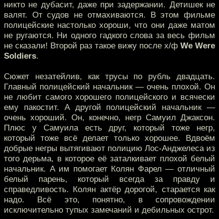
никто не дубасит, даже при задержании. Детишек не
валят. От судов не отмахиваются. В этом фильме
полицейские настолько хороши, что они даже матом
не ругаются. Ни одного гадкого слова за весь фильм
не сказали! Второй раз такое вижу после х/ф
We Were
Soldiers
.
Сюжет незатейлив, как трусы по рубль двадцать.
Главный полицейский начальник — очень плохой. Он
не любит самого хорошего полицейского и всячески
ему пакостит. А другой полицейский начальник —
очень хороший. Он, конечно, негр Самуил Джаксон.
Плюс у Самуила есть друг, который тоже негр,
который тоже всё делает только хорошее. Вдвоём
добрые негры вытягивают полицию Лос-Анджелеса из
того дерьма, в которое её заталкивает плохой белый
начальник. А им помогает Колян Фарел — отличный
белый парень, который всегда за правду и
справедливость. Колян актёр дорогой, старается как
надо. Всё это, понятно, в сопровождении
исключительно тупых замечаний и дебильных острот.