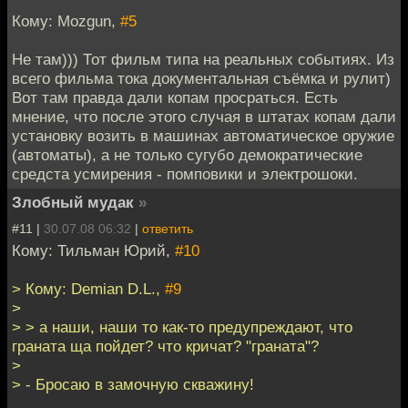
Кому: Mozgun,
#5
Не там))) Тот фильм типа на реальных событиях. Из
всего фильма тока документальная съёмка и рулит)
Вот там правда дали копам просраться. Есть
мнение, что после этого случая в штатах копам дали
установку возить в машинах автоматическое оружие
(автоматы), а не только сугубо демократические
средста усмирения - помповики и электрошоки.
Злобный мудак
»
#11 |
30.07.08 06:32
|
ответить
Кому: Тильман Юрий,
#10
> Кому: Demian D.L.,
#9
>
> > а наши, наши то как-то предупреждают, что
граната ща пойдет? что кричат? "граната"?
>
> - Бросаю в замочную скважину!