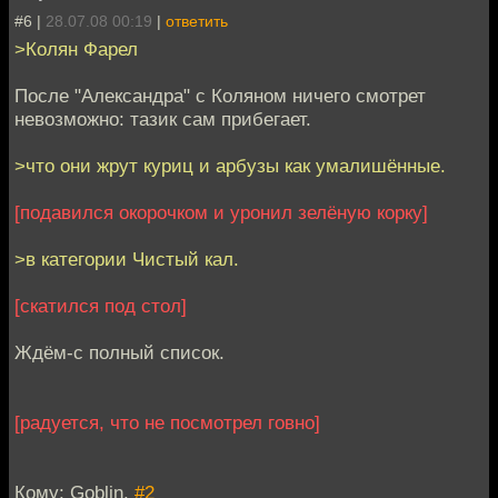
#6 |
28.07.08 00:19
|
ответить
>Колян Фарел
После "Александра" с Коляном ничего смотрет
невозможно: тазик сам прибегает.
>что они жрут куриц и арбузы как умалишённые.
[подавился окорочком и уронил зелёную корку]
>в категории Чистый кал.
[скатился под стол]
Ждём-с полный список.
[радуется, что не посмотрел говно]
Кому: Goblin,
#2