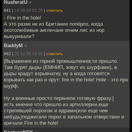
NusferatU
»
#41 |
14.09.09 01:25
|
ответить
- Fire in the hole!
А это разве не из Британии попёрло, когда
охотолюбивые англичане огнем лис из нор
выкуривали?
BaddyM
»
#42 |
25.12.09 19:36
|
ответить
[Выражение из горной промышленности пришло.
Там бурят дыры (ЕМНИП, зовут их шурфами), в
дыры крадут взрывчатку, ну а когда готовятся
взрывать как раз и орут: fire in the hole! Hole - это про
шурф.
Ну а военные просто переняли готовую фразу.]
есть мнение что пришло из артиллерии,еще
стрелявшей порохом и ядрами(или еще чем
нибудь)поджигали порох в запальном отверствии и
кричали Fire in the hole!