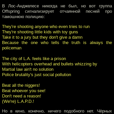
В Лос-Анджелесе никогда не был, но вот группа
Offspring сигнализирует отчаянной песней про
тамошнюю полицию:
They're shooting anyone who even tries to run
They're shooting little kids with toy guns
Take it to a jury but they don't give a damn
Because the one who tells the truth is always the
policeman
The city of L.A. feels like a prison
With helicopters overhead and bullets whizzing by
Martial law ain't no solution
Police brutality's just social pollution
Beat all the niggers!
Beat whoever you see!
Don't need a reason!
(We're) L.A.P.D.!
Но в кино, конечно, ничего подобного нет. Чёрных