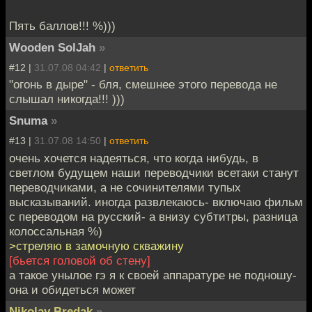
Пять баллов!!! %)))
Wooden SolJah
»
#12 |
31.07.08 04:42
|
ответить
"огонь в дыре" - бля, смешнее этого перевода не
слышал никогда!!! )))
Snuma
»
#13 |
31.07.08 14:50
|
ответить
очень хочется надеяться, что когда нибудь, в
светлом будущем наши переводчики всетаки станут
переводчиками, а не сочинителями тупых
высказываний. иногда развлекаюсь- включаю фильм
с переводом на русский- а внизу субтитры, разница
колоссальная %)
>стреляю в замочную скважину
[бьется головой об стену]
а такое унылое гэ я к своей аппаратуре не подношу-
она и обидеться может
Nikolay Bredak
»