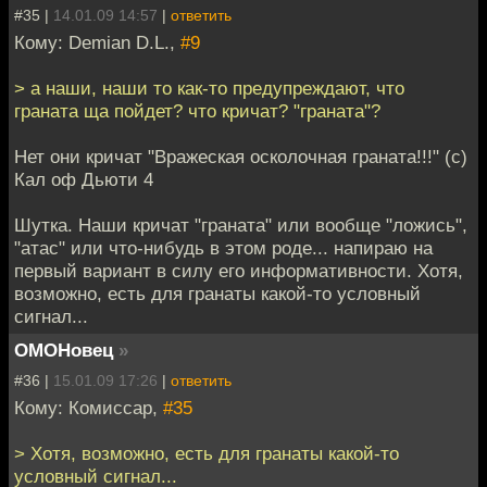
#35 |
14.01.09 14:57
|
ответить
Кому: Demian D.L.,
#9
> а наши, наши то как-то предупреждают, что
граната ща пойдет? что кричат? "граната"?
Нет они кричат "Вражеская осколочная граната!!!" (с)
Кал оф Дьюти 4
Шутка. Наши кричат "граната" или вообще "ложись",
"атас" или что-нибудь в этом роде... напираю на
первый вариант в силу его информативности. Хотя,
возможно, есть для гранаты какой-то условный
сигнал...
ОМОНовец
»
#36 |
15.01.09 17:26
|
ответить
Кому: Комиссар,
#35
> Хотя, возможно, есть для гранаты какой-то
условный сигнал...