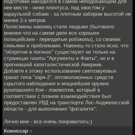
подготовки находился в самом неподобающим для
нее месте - ниже плинтуса, под хвостом у
караульной собаки - за плотным забором высотой не
менее 2-х метров.
Полисмены наконец стали людьми (бытовало
мнение что на самом деле все хорошие
полицейские - переодетые робокопы), со своими
семьями и проблемами. Наконец-то стало ясно, что
"оборотни в погонах" существуют не только на
страницах газеты "Аргументы и Факты", но и в
прогнившей капиталистической Америке.
Добавте к этому использование светозвуковых
гранат типа "заря-2", оптоволоконных средств
скрытого наблюдения и мощнейшее оружие
рукопашного боя - локомотив, который в
соответствии с планом взаимодействия был
предоставлен УВД на транспорте Лос-Анджелесской
области - для выполнения "фаталити".
Лично мне - все очень понравилось:)
Комиссар
»