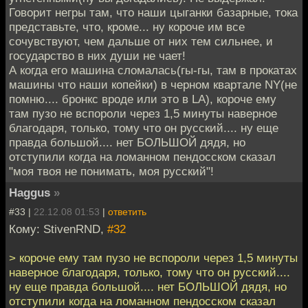
Говорит негры там, что наши цыганки базарные, тока
представьте, что, кроме... ну короче им все
сочувствуют, чем дальше от них тем сильнее, и
государство в них души не чает!
А когда его машина сломалась(гы-гы, там в прокатах
машины что наши копейки) в черном квартале NY(не
помню.... бронкс вроде или это в LA), короче ему
там пузо не вспороли через 1,5 минуты наверное
благодаря, только, тому что он русский.... ну еще
правда большой.... нет БОЛЬШОЙ дядя, но
отступили когда на ломанном пендосском сказал
"моя твоя не понимать, моя русский"!
Haggus
»
#33 |
22.12.08 01:53
|
ответить
Кому: StivenRND,
#32
> короче ему там пузо не вспороли через 1,5 минуты
наверное благодаря, только, тому что он русский....
ну еще правда большой.... нет БОЛЬШОЙ дядя, но
отступили когда на ломанном пендосском сказал