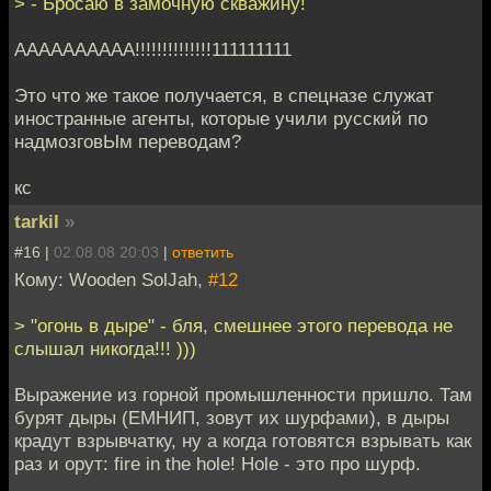
> - Бросаю в замочную скважину!
АААААААААА!!!!!!!!!!!!!!111111111
Это что же такое получается, в спецназе служат
иностранные агенты, которые учили русский по
надмозговЫм переводам?
кс
tarkil
»
#16 |
02.08.08 20:03
|
ответить
Кому: Wooden SolJah,
#12
> "огонь в дыре" - бля, смешнее этого перевода не
слышал никогда!!! )))
Выражение из горной промышленности пришло. Там
бурят дыры (ЕМНИП, зовут их шурфами), в дыры
крадут взрывчатку, ну а когда готовятся взрывать как
раз и орут: fire in the hole! Hole - это про шурф.