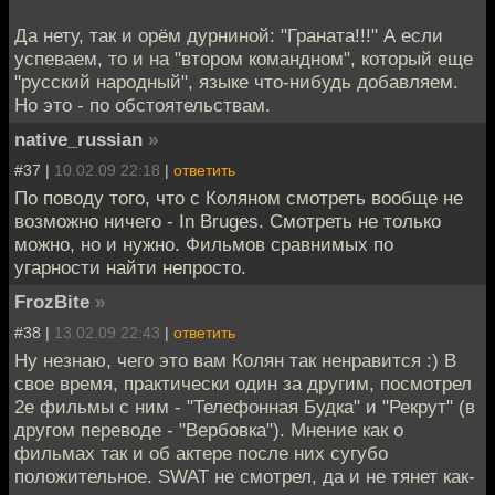
Да нету, так и орём дурниной: "Граната!!!" А если
успеваем, то и на "втором командном", который еще
"русский народный", языке что-нибудь добавляем.
Но это - по обстоятельствам.
native_russian
»
#37 |
10.02.09 22:18
|
ответить
По поводу того, что с Коляном смотреть вообще не
возможно ничего - In Bruges. Смотреть не только
можно, но и нужно. Фильмов сравнимых по
угарности найти непросто.
FrozBite
»
#38 |
13.02.09 22:43
|
ответить
Ну незнаю, чего это вам Колян так ненравится :) В
свое время, практически один за другим, посмотрел
2е фильмы с ним - "Телефонная Будка" и "Рекрут" (в
другом переводе - "Вербовка"). Мнение как о
фильмах так и об актере после них сугубо
положительное. SWAT не смотрел, да и не тянет как-