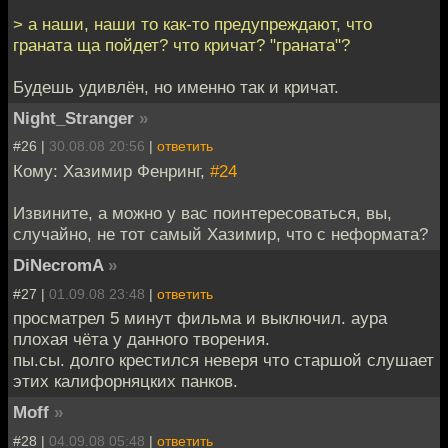
> а наши, наши то как-то предупреждают, что
граната ща пойдет? что кричат? "граната"?
Будешь удивлён, но именно так и кричат.
Night_Stranger
»
#26 |
30.08.08 20:56
|
ответить
Кому: Хазимир Фенринг,
#24
Извините, а можно у вас поинтересоваться, вы,
случайно, не тот самый Хазимир, что с неформата?
DiNecromA
»
#27 |
01.09.08 23:48
|
ответить
просматрел 5 минут фильма и выключил. аура
плохая чёта у данного творения.
пы.сы. долго крестился неверя что старшой слушает
этих калифорняцких панков.
Moff
»
#28 |
04.09.08 05:48
|
ответить