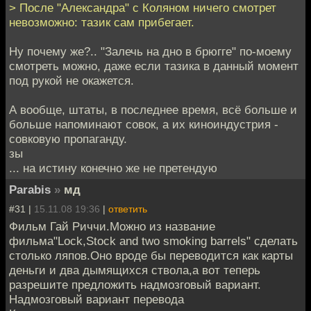
> После "Александра" с Коляном ничего смотрет
невозможно: тазик сам прибегает.
Ну почему же?.. "Залечь на дно в брюгге" по-моему
смотреть можно, даже если тазика в данный момент
под рукой не окажется.
А вообще, штаты, в последнее время, всё больше и
больше напоминают совок, а их киноиндустрия -
совковую пропаганду.
зы
... на истину конечно же не претендую
Parabis
»
мд
#31 |
15.11.08 19:36
|
ответить
Фильм Гай Риччи.Можно из название
фильма"Lock,Stock and two smoking barrels" сделать
столько ляпов.Оно вроде бы переводится как карты
деньги и два дымящихся ствола,а вот теперь
разрешите предложить надмозговый вариант.
Надмозговый вариант перевода