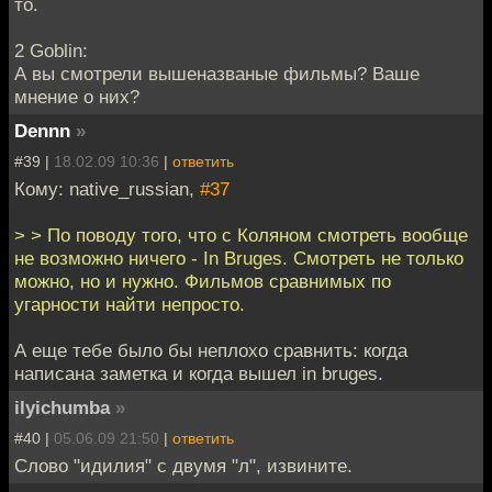
то.
2 Goblin:
А вы смотрели вышеназваные фильмы? Ваше
мнение о них?
Dennn
»
#39 |
18.02.09 10:36
|
ответить
Кому: native_russian,
#37
> > По поводу того, что с Коляном смотреть вообще
не возможно ничего - In Bruges. Смотреть не только
можно, но и нужно. Фильмов сравнимых по
угарности найти непросто.
А еще тебе было бы неплохо сравнить: когда
написана заметка и когда вышел in bruges.
ilyichumba
»
#40 |
05.06.09 21:50
|
ответить
Слово "идилия" с двумя "л", извините.