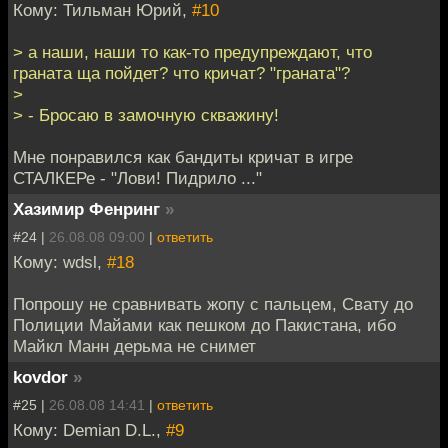
Кому: Тильман Юрий,
#10
> а наши, наши то как-то предупреждают, что
граната ща пойдет? что кричат? "граната"?
>
> - Бросаю в замочную скважину!
Мне понравился как бандиты кричат в игре
СТАЛКЕРе - "Лови! Пидрило ..."
Хазимир Фенринг
»
#24 |
26.08.08 09:00
|
ответить
Кому: wdsl,
#18
Попрошу не сравнивать жопу с пальцем, Свату до
Полиции Майами как пешком до Пакистана, ибо
Майкл Манн дерьма не снимет
kovdor
»
#25 |
26.08.08 14:41
|
ответить
Кому: Demian D.L.,
#9