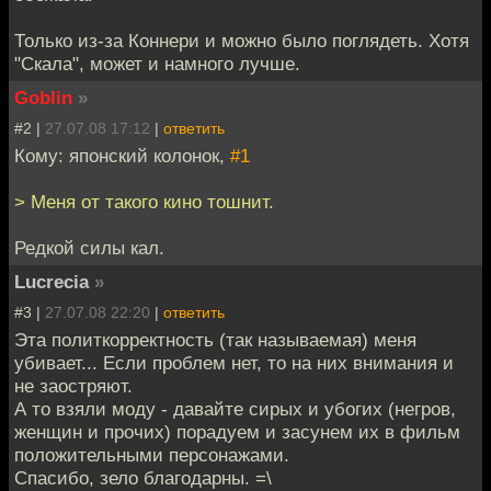
Только из-за Коннери и можно было поглядеть. Хотя
"Скала", может и намного лучше.
Goblin
»
#2 |
27.07.08 17:12
|
ответить
Кому: японский колонок,
#1
> Меня от такого кино тошнит.
Редкой силы кал.
Lucrecia
»
#3 |
27.07.08 22:20
|
ответить
Эта политкорректность (так называемая) меня
убивает... Если проблем нет, то на них внимания и
не заостряют.
А то взяли моду - давайте сирых и убогих (негров,
женщин и прочих) порадуем и засунем их в фильм
положительными персонажами.
Спасибо, зело благодарны. =\