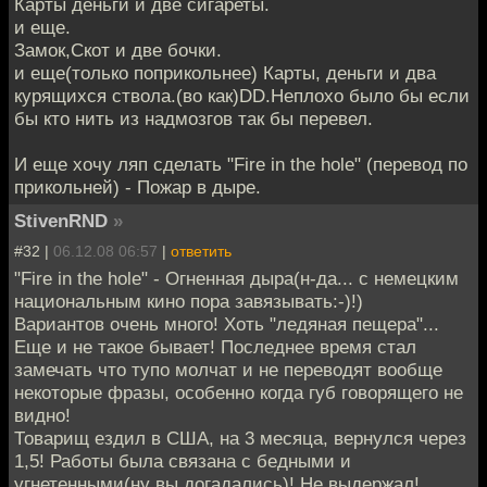
Карты деньги и две сигареты.
и еще.
Замок,Скот и две бочки.
и еще(только поприкольнее) Карты, деньги и два
курящихся ствола.(во как)DD.Неплохо было бы если
бы кто нить из надмозгов так бы перевел.
И еще хочу ляп сделать "Fire in the hole" (перевод по
прикольней) - Пожар в дыре.
StivenRND
»
#32 |
06.12.08 06:57
|
ответить
"Fire in the hole" - Огненная дыра(н-да... с немецким
национальным кино пора завязывать:-)!)
Вариантов очень много! Хоть "ледяная пещера"...
Еще и не такое бывает! Последнее время стал
замечать что тупо молчат и не переводят вообще
некоторые фразы, особенно когда губ говорящего не
видно!
Товарищ ездил в США, на 3 месяца, вернулся через
1,5! Работы была связана с бедными и
угнетенными(ну вы догадались)! Не выдержал!