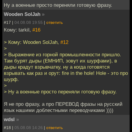
Ну а военные просто переняли готовую фразу.
Wooden SolJah
»
#17 |
04.08.08 19:55
|
ответить
Кому: tarkil,
#16
> Кому: Wooden SolJah,
#12
>
> Выражение из горной промышленности пришло.
Там бурят дыры (ЕМНИП, зовут их шурфами), в
дыры крадут взрывчатку, ну а когда готовятся
взрывать как раз и орут: fire in the hole! Hole - это про
шурф.
>
> Ну а военные просто переняли готовую фразу.
Я не про фразу, а про ПЕРЕВОД фразы на русский
язык нашими доблестными переводчиками ))))
wdsl
»
#18 |
05.08.08 14:26
|
ответить