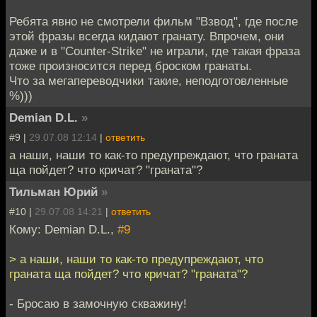
Ребята явно не смотрели фильм "Взвод", где после
этой фразы всегда кидают гранату. Впрочем, они
даже и в "Сounter-Strike" не играли, где такая фраза
тоже произносится перед броском гранаты.
Что за мегапереводчики такие, неподготовленные
%)))
Demian D.L.
»
#9 |
29.07.08 12:14
|
ответить
а наши, наши то как-то предупреждают, что граната
ща пойдет? что кричат? "граната"?
Тильман Юрий
»
#10 |
29.07.08 14:21
|
ответить
Кому: Demian D.L.,
#9
> а наши, наши то как-то предупреждают, что
граната ща пойдет? что кричат? "граната"?
- Бросаю в замочную скважину!