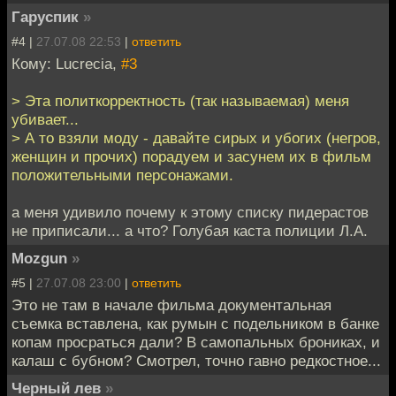
Гаруспик
»
#4 |
27.07.08 22:53
|
ответить
Кому: Lucrecia,
#3
> Эта политкорректность (так называемая) меня
убивает...
> А то взяли моду - давайте сирых и убогих (негров,
женщин и прочих) порадуем и засунем их в фильм
положительными персонажами.
а меня удивило почему к этому списку пидерастов
не приписали... а что? Голубая каста полиции Л.А.
Mozgun
»
#5 |
27.07.08 23:00
|
ответить
Это не там в начале фильма документальная
съемка вставлена, как румын с подельником в банке
копам просраться дали? В самопальных брониках, и
калаш с бубном? Смотрел, точно гавно редкостное...
Черный лев
»