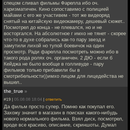
спецом сливал фильмы Фарелла ибо оч.
харизматичен. Кино сопоставимо с полицией
майами с его же участивем - тот же видеоряд
снятый на китайскую видеокамеру, дешевый сюжет..
Посмотрел до конца - не плевался, но и не
восторгался. На абсолютное г имхо не тянет - скорее
что-то в духе собрались как-то пару звезд и
замутили лихой но тупой боевичок на один
просмотр. Ради фарелла посмотреть можно ибо в
такого рода ролях оч. органичен. 2 ДЮ - если б
Кейджа не было вообще в голливуде - пару
фильмов только прибавили бы в
смотрибельности))имхо лицом для лицедейства не
вышел..
the_true
»
#19 |
05.08.08 18:04
|
ответить
Да фильм просто супер. Помню как покупал его.
Захожу значит в магазин в поисках какого-нибудь
нового нормального фильма. Взял диск, посмотрел,
вроде все красиво, описание, скриншоты. Думал