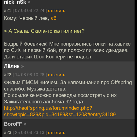
nick_nSk
»
#21 |
07.08.08 22:24
|
ответить
Кому: Черный лев,
#6
> А Скала, Скала-то кал или нет?
Бодрый боевичек! Мне понравились гонки на хавике
по С.Ф. и первый бой, где положили всех джыдаев.
Да и старик Шон Коннери не подвел.
Лёлик
»
#22 |
14.08.08 10:28
|
ответить
Фильм ПМСМ ниочем. За напоминание про Offspring
спасибо. Музыка детства.
По ссылочке можно переводы посмотреть с их
Зажигательного альбома 92 года.
http://theoffspring.us/forum/index.php?
showtopic=829&pid=34189&st=120&#entry34189
BoroFF
»
#23 |
25.08.08 23:13
|
ответить