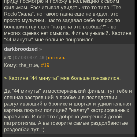
приду посмотрю и положу в коллекцию к своим
фильмам. Расчитывал увидеть что-то типа "The
Rock/Скала", но такого гавна еще не видал, это
просто мультики, часто задавал себе вопрос по
большинству сцен "нахрена это вообще?" - во
многих сценах нет смысла. Фильм унылый. Картина
"44 минуты" мне больше понравился.
darkbroodzed
»
#20 |
07.08.08 01:46
|
ответить
Кому: the_true,
#19
> Картина "44 минуты" мне больше понравился.
Да "44 минуты" атмосферненький фильм, тут тебе и
спецназ застрявший в пробке и в последствии
разгуливающий в бронике и шортах и удивительная
картина покупки полицией "налету" кастрированных
карабинов. И все это сдобрено умеренной дозой
патриотизма. А вы говорите самые раздолбаистые
раздолбаи тут. :)