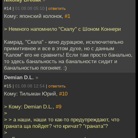
#14 |
01.08.08 05:10
|
ответить
Кому: японский колонок,
#1
> Немного напомнило "Скалу" с Шоном Коннери
Камрад, "Скала" - кино дурацкое, исключительно
примитивное и все в этом духе, но с данным
"Калом" его не сравнить! Если там просто банально,
то здесь банальность на банальности сидит и
банальностью погоняет. :)
Demian D.L.
»
#15 |
01.08.08 12:54
|
ответить
Кому: Тильман Юрий,
#10
> Кому: Demian D.L.,
#9
>
> > а наши, наши то как-то предупреждают, что
граната ща пойдет? что кричат? "граната"?
>