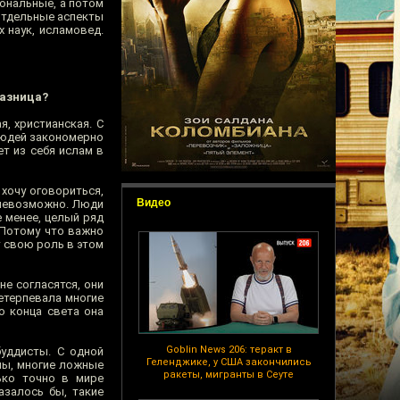
иональные, а потом
 отдельные аспекты
х наук, исламовед.
разница?
я, христианская. С
людей закономерно
т из себя ислам в
 хочу оговориться,
Видео
 невозможно. Люди
е менее, целый ряд
 Потому что важно
т свою роль в этом
не согласятся, они
етерпевала многие
о конца света она
Goblin News 206: теракт в
буддисты. С одной
Геленджике, у США закончились
ны, многие ложные
ракеты, мигранты в Сеуте
ько точно в мире
азалось бы, такие