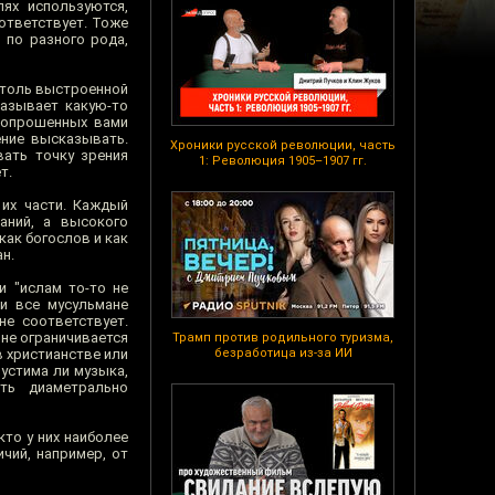
ях используются,
оответствует. Тоже
, по разного рода,
 столь выстроенной
казывает какую-то
з опрошенных вами
ение высказывать.
Хроники русской революции, часть
ать точку зрения
1: Революция 1905–1907 гг.
т.
 их части. Каждый
аний, а высокого
как богослов и как
н.
и "ислам то-то не
 и все мусульмане
не соответствует.
 не ограничивается
Трамп против родильного туризма,
в христианстве или
безработица из-за ИИ
пустима ли музыка,
ть диаметрально
кто у них наиболее
чий, например, от