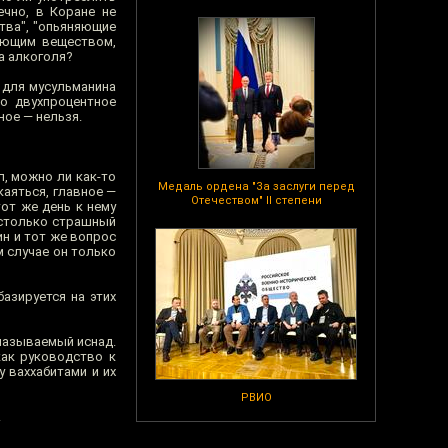
ечно, в Коране не
тва", "опьяняющие
ающим веществом,
а алкоголя?
 для мусульманина
во двухпроцентное
ное — нельзя.
л, можно ли как-то
Медаль ордена "За заслуги перед
каяться, главное —
Отечеством" II степени
от же день к нему
астолько страшный
ин и тот же вопрос
м случае он только
азируется на этих
 называемый иснад.
как руководство к
у ваххабитами и их
РВИО
.