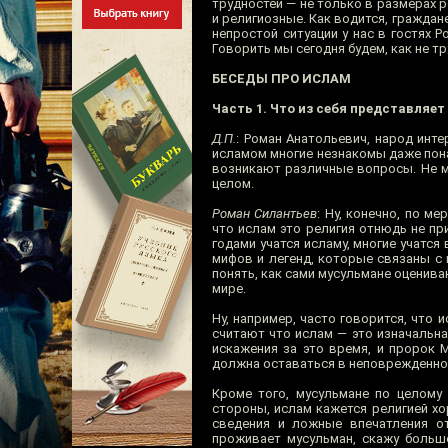
трудностей — не только в размерах 
и религиозные. Как водится, гражда
непростой ситуации у нас в гостях 
Говорить мы сегодня будем, как не тр
БЕСЕДЫ ПРО ИСЛАМ
Часть 1. Что из себя представляе
Д.П.
: Роман Анатольевич, народ инте
исламом многие незнакомы даже пон
возникают различные вопросы. Не мо
целом.
Роман Силантьев
: Ну, конечно, по м
что ислам это религия отнюдь не п
годами учатся исламу, многие учатся
мифов и легенд, которые связаны с
понять, как сами мусульмане оценива
мире.
Ну, например, часто говорится, что 
считают что ислам — это изначальна
искажения за это время, и пророк 
должна оставаться в неповрежденном 
Кроме того, мусульмане по целому 
стороны, ислам кажется религией хо
сведения и ложные впечатления о
проживает мусульман, скажу больше