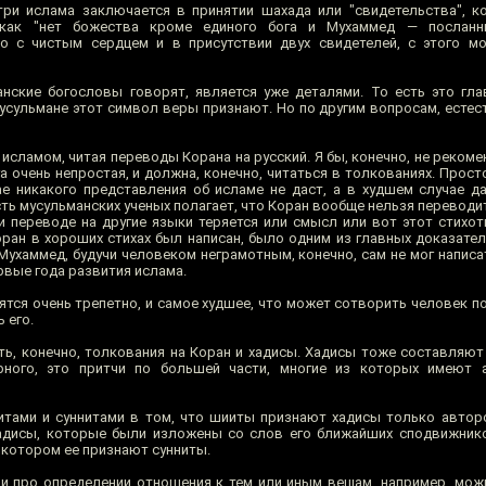
три ислама заключается в принятии шахада или "свидетельства", к
 как "нет божества кроме единого бога и Мухаммед — посланни
о с чистым сердцем и в присутствии двух свидетелей, с этого мо
анские богословы говорят, является уже деталями. То есть это гла
усульмане этот символ веры признают. Но по другим вопросам, естес
сламом, читая переводы Корана на русский. Я бы, конечно, не рекоме
а очень непростая, и должна, конечно, читаться в толкованиях. Прос
е никакого представления об исламе не даст, а в худшем случае д
сть мусульманских ученых полагает, что Коран вообще нельзя переводит
ри переводе на другие языки теряется или смысл или вот этот стихот
оран в хороших стихах был написан, было одним из главных доказател
Мухаммед, будучи человеком неграмотным, конечно, сам не мог написат
рвые года развития ислама.
сятся очень трепетно, и самое худшее, что может сотворить человек 
 его.
ь, конечно, толкования на Коран и хадисы. Хадисы тоже составляю
урного, это притчи по большей части, многие из которых имеют 
итами и суннитами в том, что шииты признают хадисы только автор
хадисы, которые были изложены со слов его ближайших сподвижник
в котором ее признают сунниты.
 про определении отношения к тем или иным вещам, например, мож