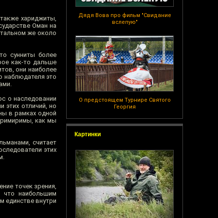
Дядя Вова про фильм "Свидание
 также хариджиты,
вслепую"
сударстве Оман на
стальном же около
что сунниты более
рое как-то дальше
итов, они наиболее
го наблюдателя это
ами.
ос о наследовании
О предстоящем Турнире Святого
и этих отличий, но
Георгия
ены в рамках одной
епримиримы, как мы
Картинки
льманами, считает
оследователи этих
м.
нение точек зрения,
, что наибольшим
м единстве внутри