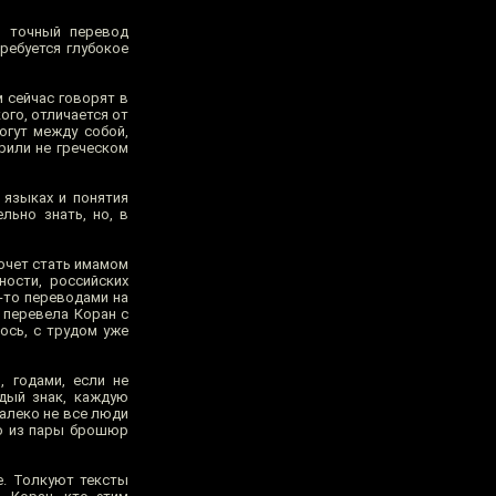
о точный перевод
ребуется глубокое
м сейчас говорят в
ого, отличается от
огут между собой,
рили не греческом
 языках и понятия
льно знать, но, в
хочет стать имамом
ности, российских
и-то переводами на
 перевела Коран с
лось, с трудом уже
, годами, если не
дый знак, каждую
далеко не все люди
то из пары брошюр
е. Толкуют тексты