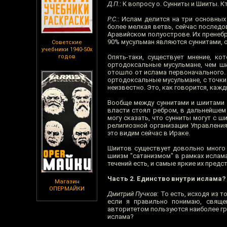
Д.П.
: К вопросу о. Сунниты и Шииты. 
Р.С.
: Ислам делится на три основных
более мелкая ветвь, сейчас последо
Аравийском полуострове. Их пренеб
90% мусульман являются суннитами, 
Советские
учебники 1940-50х
годов
Опять-таки, существует мнение, ко
ортодоксальные мусульмане, чем ши
отошло от ислама первоначального. Н
ортодоксальные мусульмане, с точки 
неизвестно. Это, как говорится, каж
Вообще между суннитами и шиитами е
власти стоял ребром, в дальнейшем 
могу сказать, что сунниты могут с 
религиозной организации Управления
это видим сейчас в Ираке.
Шиитов существует довольно много 
шиизм "сатанизмом" в рамках ислам
течений есть, и самые яркие их пред
Часть 2. Единство внутри ислама?
Магазин
ОПЕРМАЙКИ
Дмитрий Пучков
: То есть, исходя из 
если я правильно понимаю, свяще
авторитетом пользуются наиболее гр
ислама?