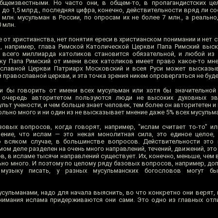
еизвестными. Но часто они, в общем-то, в пропагандистских цел
. до 1,5 млрд., последняя цифра, конечно, действительности вряд ли с
 млн. мусульман в России, по опросам их не более 7 млн., а реально
 млн.
ие от христианства, нет понятия ереси в христианском понимании и нет
и, например, глава Римской Католической Церкви Папа Римский выс
я всего миллиарда католиков становится обязательной, и любой и
ку Папа Римский от имени всех католиков имеет право какое-то мн
славной Церкви Патриарх Московский и всея Руси может высказыв
православной церкви, и эта точка зрения никем опровергаться не буде
и бы говорить от имени всех мусульман или хотя бы значительной
 очередь авторитетом пользуются люди не высоких духовных зв
ульт учености, и чем больше знает человек, тем более он авторитетен и 
льно много и ни один из не высказывает мнение даже 5% всех мусульма
овых вопросов, когда говорят, например, "ислам считает то-то" ил
ение, что ислам — это некая монолитная сила, это единое целое,
о всяком случае, в большинстве вопросов. Действительности это 
мом деле разделен на очень много направлений, течений, движений, это
в, в исламе тысячи направлений существует. Их, конечно, меньше, чем 
льно много. И поэтому по целому ряду базовых вопросов, например, до
узыку писать, у разных мусульманских богословов могут бы
сульманами, надо для начала выяснить, во что конкретно они верят, 
нимания ислама придерживаются они сами. Это одно из главных отли