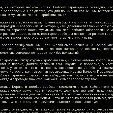
ке, на котором написан Коран. Любому переводчику очевидно, чт
о определению. Получается, что для понимания священных текстов т
каждый мусульманин знать арабский язык?
олжен знать арабский язык, причем арабский язык — не тот, на которо
 литературный арабский язык, который, как церковнославянский от русск
изнак образованности мусульманина, что наиболее образованные м
о разные, говорить на литературно-арабском языке, как раньше гово
и это считалось просто естественным путем, что учили языки.
о вопрос принципиальный. Если Библия было написана на нескольких
нет. Есть, конечно, несколько языков, которые важно знать, желате
 изложена совершенно корректно и без искажений.
то арабский, литературный арабский язык, и любой человек, который 
мся в исламе, должен арабский язык изучить. И проблема, в част
я вещь упускается, что пытаются заменить познания в арабском каким
стную историю, как известная переводчица Корана Валерия Порохова
 Коран перевели с русского на кабардинский. То, что в итоге получи
 каждом переводе значительная часть смысла просто терялась.
ование Корана и вообще арабская филология, люди, действительно
Каждое слово может иметь несколько десятков значений, надо каж
у она там стоит и для чего она нужна. Все это очень сложная наука, и 
заниматься полагая, что ислам — это на столько простая религия, ч
нания. Это категорически действительности не соответствует.
ршенно очевидно, что ни в каком тексте не содержится истолковани