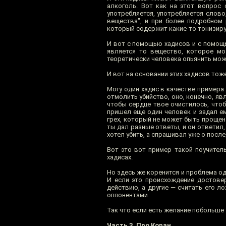
алкоголь. Вот как на этот вопрос 
употребляется, употребляется слов
вещества", и при более подробном
который содержит какие-то тонизиру
И вот с помощью хадисов и с помощ
является то вещество, которое мож
теоретически человека опьянить може
И вот на основании этих хадисов то
Могу один хадис в качестве примера
отмолить убийство, оно, конечно, яв
чтобы сердце твое очистилось, что
пришел еще один человек и задал ем
грех, который не может быть прощен 
ты дал разные ответы, и он ответил,
хотел убить, а спрашивал уже о после
Вот это вот пример такой поучитель
хадисах.
Но здесь же коренится и проблема о
И если это происхождение достовер
действию, а другие — считать его ло
оппонентами.
Так что если есть желание побольше 
Часть 3. Про Коран