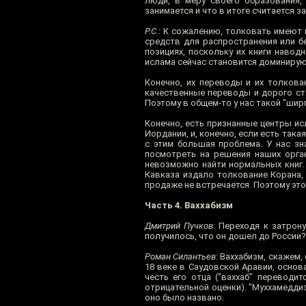
люди, в меру своего образования,
занимается и что в итоге считается 
Р.С.
: К сожалению, толковать имеют 
средств для распространения или бе
позициях, поскольку их книги навод
ислама сейчас становится доминирующ
Конечно, их переводы и их толкова
качественные переводы и дорого сто
Поэтому в общем-то у нас такой "шир
Конечно, есть признанные центры ис
Иордании, и, конечно, если есть така
с этим большая проблема. У нас зн
посмотреть на решения наших орган
невозможно найти нормальных книг.
Кавказа издало толкование Корана,
продаже не встречается. Поэтому это
Часть 4. Ваххабизм
Дмитрий Пучков
: Переходя к затрону
получилось, что он дошел до России?
Роман Силантьев
: Ваххабизм, скажем,
18 веке в Саудовской Аравии, основа
честь его отца ("ваххаб" переводи
отрицательной оценки). "Муххамедди
оно было названо.