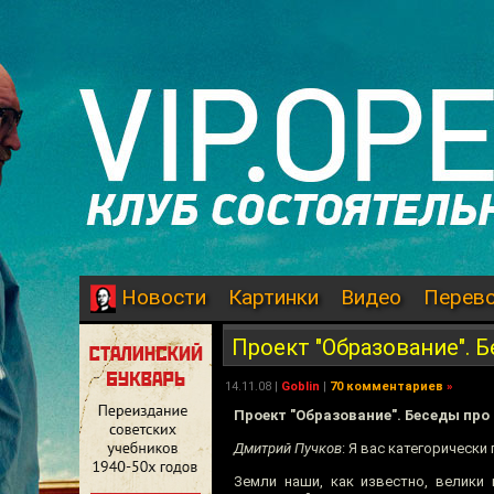
Картинки
Видео
Перев
Новости
Проект "Образование". 
14.11.08
|
Goblin
|
70 комментариев
»
Проект "Образование". Беседы про
Дмитрий Пучков
: Я вас категорически
Земли наши, как известно, велики 