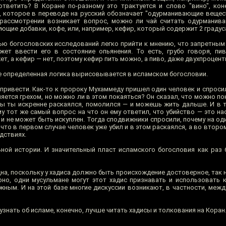
ответить? В Коране по-разному это трактуется и слово "вино", кон
о, которое в переводе на русский обозначает "одурманивающие вещес
 рассмотрении возникает вопрос, можно ли чай считать одурманив
ющие добавки, кофе, или, например, кефир, который содержит 2 градус
ью богословских исследований легко прийти к мнению, что запретным
ет ввести его в состояние опьянения. То есть, грубо говоря, пи
т, а кефир — нет, поэтому кефир пить можно, а пиво, даже двухпроцент
же определенная логика вырисовывается в исламском богословии.
 привести. Как-то к пророку Мухаммеду пришел один человек и спроси
ляется грехом, но можно ли в этом покаяться? Он сказал, что можно по
бы ты искренне раскаялся, помолился — и можешь жить дальше. И в т
у тот же самый вопрос на что он ему ответил, что убийство — это н
и не может быть искуплен. Тогда сподвижники спросили, почему на од
 что в первом случае человек уже убил и в этом раскаялся, а во второ
дствиях.
ной истории. И значительный пласт исламского богословия как раз б
дна, поскольку у хадиса должно быть происхождение достоверное, так
но, одни мусульмане могут этот хадис признавать и использовать 
жным. И на этой базе многие дискуссии возникают, в частности, межд
узнать об исламе, конечно, лучше читать хадисы и толкования на Коран