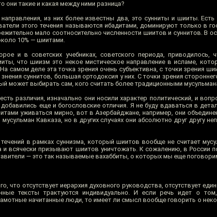
Кто они такие и какая между ними разница?
 направления, из них более известны два, это сунниты и шииты. Есть
ватели этого течения называются ибадитами, доминируют только в го
режительно мало соотносительно численности шиитов и суннитов. В о
около 10% — шиитами.
торое и в советских учебниках, советского периода, приводилось, 
иты, что шиизм это некое мистическое направление в исламе, кото
а самом деле эта точка зрения очень субъективна, с точки зрения ши
знения суннитов, большая ортодоксия у них. С точки зрения сторонне
дый может выбирать сам, кого считать более традиционными мусульман
сть различия, изначально они носили характер политический, и вопр
добавились еще и богословские отличия. Я не буду вдаваться в детал
шиитами уживаться мирно, вот в Азербайджане, например, они объедин
 мусульман Кавказа, но в других случаях они абсолютно друг другу н
течений в рамках суннизма, который шиитов вообще не считает мусу
а и всячески призывают шиитов уничтожать. К сожалению, в России п
ставители — это так называемые вахаббиты, о которых мы еще поговори
того, что отсутствует иерархия духовного руководства, отсутствует еди
нные тексты трактуются индивидуально. И если речь идет о том
амотные начитанные люди, то имеет ли смысл вообще говорить о неко