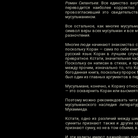
Роман Силантьев
: Все единство вну
переводится наиболее корректно
провозгласивший это свидетельств
мусульманином.
Все остальное, как многие мусульм
символ веры всех мусульман и все м
разночтения.
Многие люди начинают знакомство с и
поскольку Коран — сама по себе книг
русский язык Коран в лучшем случа
превратное. Кстати, значительная ча
Поскольку он написан в стихах, и п
между прочим, изначально то, что К
богоданная книга, поскольку пророк 
был один из главных аргументов в пе
Мусульмане, конечно, к Корану отно
— это осквернить Коран или высмеять
Поэтому можно рекомендовать читат
мусульманского наследия литерат
Мухаммеда.
Кстати, одно из различий между ши
сунниты признают также и другие 
признают сунну, но не в том объеме, 
И эти хадисы имеют важнейшую роли