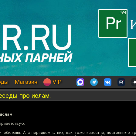
оды
Магазин
VIP
Беседы про ислам.
 ислам.
 приветствую.
и обильны. А с порядком в них, как тоже известно, постоянные т