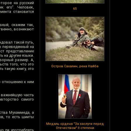
оторое на русский
к его". Человек,
65
мента становится
вный, скажем так,
твенно, возникают
ндовал такой путь,
то переведенный на
аст представление
ь на другие языки.
ворный размер. А,
ьств того, что это
Остров Сахалин, река Найба
ь такую книгу, это
по отношению к ним
т важнейшую часть
авторство самого
ства Мухаммеда, а
ов, то есть шииты
Медаль ордена "За заслуги перед
Отечеством" II степени
но ли употреблять