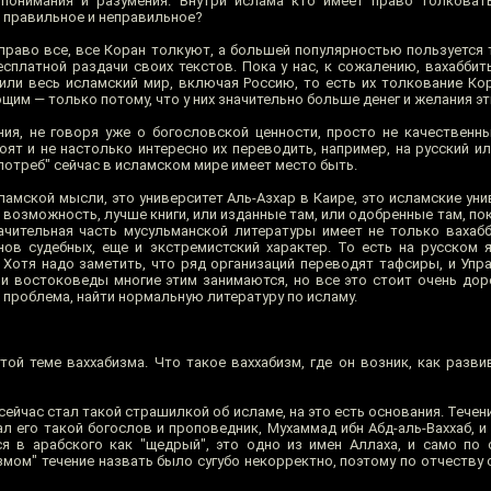
 понимания и разумения. Внутри ислама кто имеет право толковат
за правильное и неправильное?
право все, все Коран толкуют, а большей популярностью пользуется т
сплатной раздачи своих текстов. Пока у нас, к сожалению, вахаббит
нили весь исламский мир, включая Россию, то есть их толкование Кор
им — только потому, что у них значительно больше денег и желания эт
ния, не говоря уже о богословской ценности, просто не качественны
ят и не настолько интересно их переводить, например, на русский ил
потреб" сейчас в исламском мире имеет место быть.
ламской мысли, это университет Аль-Азхар в Каире, это исламские ун
я возможность, лучше книги, или изданные там, или одобренные там, пок
ачительная часть мусульманской литературы имеет не только вахабби
ов судебных, еще и экстремистский характер. То есть на русском 
 Хотя надо заметить, что ряд организаций переводят тафсиры, и Упр
 и востоковеды многие этим занимаются, но все это стоит очень дор
 проблема, найти нормальную литературу по исламу.
той теме ваххабизма. Что такое ваххабизм, где он возник, как разви
 сейчас стал такой страшилкой об исламе, на это есть основания. Течен
л его такой богослов и проповедник, Мухаммад ибн Абд-аль-Ваххаб, и
тся в арабского как "щедрый", это одно из имен Аллаха, и само по 
змом" течение назвать было сугубо некорректно, поэтому по отчеству