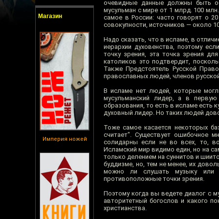
очевидные данные должны быть общ
мусульман с мире от 1 млрд. 100 млн
Магазин
самое в России: часто говорят о 20
совокупности, источников — около 10
Надо сказать, что в исламе, в отлич
иерархии духовенства, поэтому есл
точку зрения, эта точка зрения дл
католиков это подтвердит, посколь
Также Предстоятель Русской Право
православных людей, членов русской 
В исламе нет людей, которые могл
мусульманский лидер, а в первую
образования, то есть в исламе есть к
духовный лидер. Но таких людей дово
Тоже самое касается некоторых баз
считает". Существует ошибочное мн
Империя ножей
солидарны если не во всех, то, в
Исламский мир видимо един, но на са
только делением на суннитов и шиито
буддизме, но, тем не менее, их дово
можно ли слушать музыку или м
противоположные точки зрения.
Поэтому когда вы ведете диалог с му
авторитетный богослов и какого по
христианства.