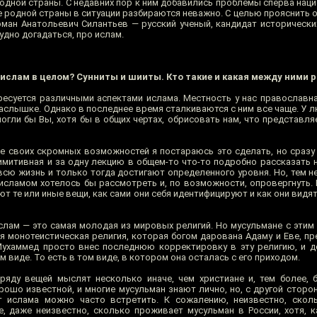
родной страны. С недавних пор к ним добавились проблемы сперва нац
не родной страны в ситуации разбираются неважно. С целью прояснить
Роман Анатольевич Силантьев — русский ученый, кандидат исторически
удно догадаться, про ислам.
т ислам в целом? Сунниты и шииты. Кто такие и какая между ними 
ресуется различными аспектами ислама. Местность у нас православна
аслышке. Однако в последнее время сталкиваются с ним все чаще. У 
гли бы Вы, хотя бы в общих чертах, обрисовать нам, что представляе
ере своих скромных возможностей я постараюсь это сделать, но сразу
римитивная и за одну лекцию в общем-то что-то подробно рассказать
 всю жизнь и только тогда достигают определенного уровня. Но, тем н
 исламом хотелось бы рассмотреть и, по возможности, опровергнуть.
ют те или иные вещи, как сами они себя идентифицируют и как они видя
ислам — это самая молодая из мировых религий. Но мусульмане с этим 
я монотеистическая религия, которая богом дарована Адаму и Еве, пр
Мухаммед просто внес последнюю корректировку в эту религию, и д
виде. То есть в том виде, в котором она осталась с его приходом.
ряду вещей мыслят несколько иначе, чем христиане и, тем более, 
рошо известной, и многие мусульман знают лично, но, с другой сторо
т ислама можно часто встретить. К сожалению, неизвестно, скол
, даже неизвестно, сколько проживает мусульман в России, хотя, к