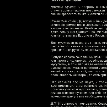
Дмитрий Пучков
: К вопросу о язы
стихотворных текстов невозможен п
знание арабского языка. Должен ли 
Роман Силантьев
: Да, мусульманин д
Египте, например, или в Иордании, а
языков современных. Вообще это пр
даже если у них диалекты изначальн
или на латыни, и в Европе, и в Росси
Для мусульман язык, этот язык, эт
сакрального языка в христианстве 
принципе, и на русском языке Библия
В случае ислама сакральный язык — э
или просто человеком, разбирающи
мусульман, в том, что эта важнейша
русский язык. Можно привести изве
английского на русский, потом этот
опознавалось как Коран, то есть при
Это сложная весьма наука, и толк
десятилетиями, этим занимаются. 
огласовку четко представлять, почем
сейчас считают нужным для себя ей 
можно почерпнуть все необходимые з
Д.П.
: К вопросу о толковании. Сове