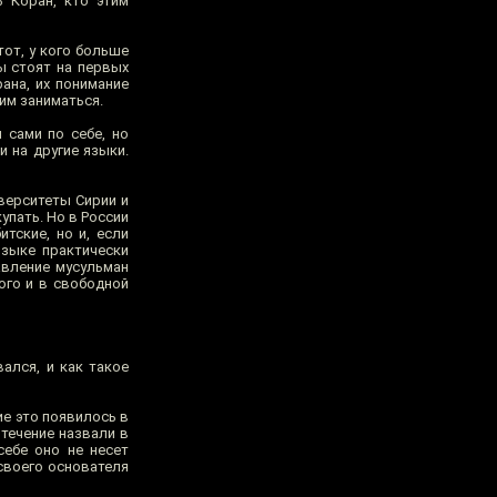
ь Коран, кто этим
от, у кого больше
ы стоят на первых
ана, их понимание
им заниматься.
 сами по себе, но
и на другие языки.
иверситеты Сирии и
упать. Но в России
тские, но и, если
языке практически
авление мусульман
ого и в свободной
вался, и как такое
ие это появилось в
 течение назвали в
себе оно не несет
 своего основателя