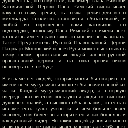
духовенства, поэтому если, например, глава Римской
Католической Церкви Папа Римский высказывает
какую-то точку зрения, эта точка зрения для всего
миллиарда католиков становится обязательной, и
любой из опрошенных вами католиков это
подтвердит, поскольку Папа Римский от имени всех
католиков имеет право какое-то мнение высказывать.
Также Предстоятель Русской Православной Церкви
Патриарх Московский и всея Руси может высказывать
точку зрения православных людей, членов русской
православной церкви, и эта точка зрения никем
опровергаться не будет.
В исламе нет людей, которые могли бы говорить от
имени всех мусульман или хотя бы значительной их
части. Каждый мусульманский лидер, а в первую
очередь авторитетом пользуются люди не высоких
духовных званий, а высокого образования, то есть в
исламе есть культ учености, и чем больше знает
человек, тем более он авторитетен и как богослов и
как духовный лидер. Но таких людей довольно много
и ни один из не высказывает мнение даже 5% всех