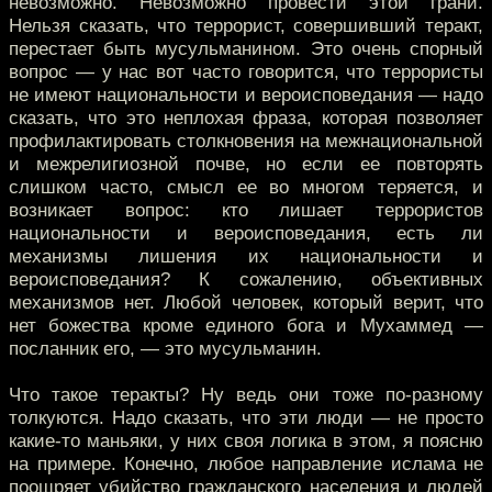
невозможно. Невозможно провести этой грани.
Нельзя сказать, что террорист, совершивший теракт,
перестает быть мусульманином. Это очень спорный
вопрос — у нас вот часто говорится, что террористы
не имеют национальности и вероисповедания — надо
сказать, что это неплохая фраза, которая позволяет
профилактировать столкновения на межнациональной
и межрелигиозной почве, но если ее повторять
слишком часто, смысл ее во многом теряется, и
возникает вопрос: кто лишает террористов
национальности и вероисповедания, есть ли
механизмы лишения их национальности и
вероисповедания? К сожалению, объективных
механизмов нет. Любой человек, который верит, что
нет божества кроме единого бога и Мухаммед —
посланник его, — это мусульманин.
Что такое теракты? Ну ведь они тоже по-разному
толкуются. Надо сказать, что эти люди — не просто
какие-то маньяки, у них своя логика в этом, я поясню
на примере. Конечно, любое направление ислама не
поощряет убийство гражданского населения и людей