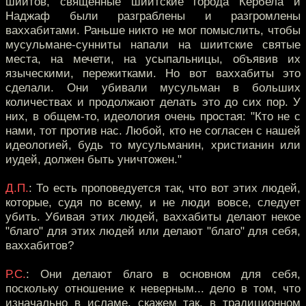
шиитов, священные шиитские города Кербела и
Наджаф были разграблены и разгромлены
ваххабитами. Раньше никто не мог помыслить, чтобы
мусульмане-сунниты напали на шиитские святые
места, на мечети, на усыпальницы, объявив их
языческими, пережитками. Но вот ваххабиты это
сделали. Они убивали мусульман в больших
количествах и продолжают делать это до сих пор. У
них, в общем-то, идеология очень простая: "Кто не с
нами, тот против нас. Любой, кто не согласен с нашей
идеологией, будь то мусульманин, христианин или
иудей, должен быть уничтожен."
Д.П.
: То есть проповедуется так, что вот этих людей,
которые, судя по всему, и не люди вовсе, следует
убить. Убивая этих людей, ваххабиты делают некое
"благо" для этих людей или делают "благо" для себя,
ваххабитов?
Р.С.
: Они делают благо в основном для себя,
поскольку отношение к неверным... дело в том, что
изначально в исламе, скажем так, в традиционном