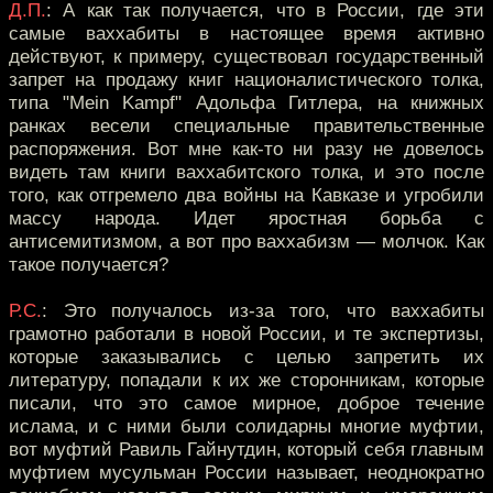
Д.П.
: А как так получается, что в России, где эти
самые ваххабиты в настоящее время активно
действуют, к примеру, существовал государственный
запрет на продажу книг националистического толка,
типа "Mein Kampf" Адольфа Гитлера, на книжных
ранках весели специальные правительственные
распоряжения. Вот мне как-то ни разу не довелось
видеть там книги ваххабитского толка, и это после
того, как отгремело два войны на Кавказе и угробили
массу народа. Идет яростная борьба с
антисемитизмом, а вот про ваххабизм — молчок. Как
такое получается?
Р.С.
: Это получалось из-за того, что ваххабиты
грамотно работали в новой России, и те экспертизы,
которые заказывались с целью запретить их
литературу, попадали к их же сторонникам, которые
писали, что это самое мирное, доброе течение
ислама, и с ними были солидарны многие муфтии,
вот муфтий Равиль Гайнутдин, который себя главным
муфтием мусульман России называет, неоднократно