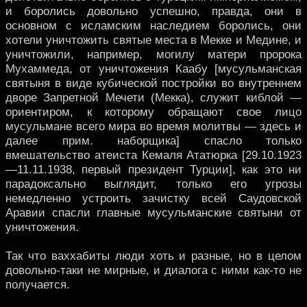
и боролись довольно успешно, правда, они в
основном с исламским наследием боролись, они
хотели уничтожить святые места в Мекке и Медине, и
уничтожили, например, могилу матери пророка
Мухаммеда, от уничтожения Каабу [мусульманская
святыня в виде кубической постройки во внутреннем
дворе Запретной Мечети (Мекка), служит киблой —
ориентиром, к которому обращают свое лицо
мусульмане всего мира во время молитвы — здесь и
далее прим. наборщика] спасло только
вмешательство атеиста Кемаля Ататюрка [29.10.1923
—11.11.1938, первый президент Турции], как это ни
парадоксально выглядит, только его угрозы
немедленно устроить зачистку всей Саудовской
Аравии спасли главные мусульманские святыни от
уничтожения.
Так что ваххабиты люди хоть и разные, но в целом
довольно-таки не мирные, и диалога с ними как-то не
получается.