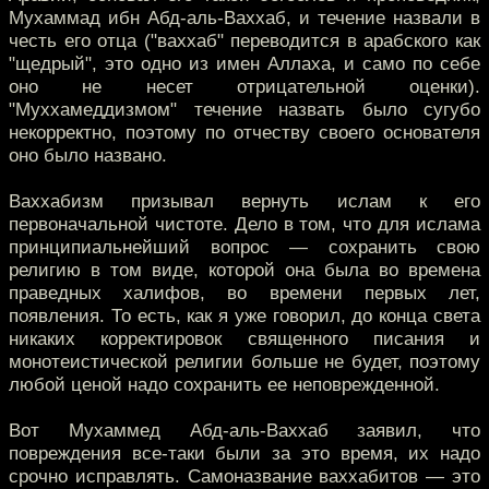
Мухаммад ибн Абд-аль-Ваххаб, и течение назвали в
честь его отца ("ваххаб" переводится в арабского как
"щедрый", это одно из имен Аллаха, и само по себе
оно не несет отрицательной оценки).
"Муххамеддизмом" течение назвать было сугубо
некорректно, поэтому по отчеству своего основателя
оно было названо.
Ваххабизм призывал вернуть ислам к его
первоначальной чистоте. Дело в том, что для ислама
принципиальнейший вопрос — сохранить свою
религию в том виде, которой она была во времена
праведных халифов, во времени первых лет,
появления. То есть, как я уже говорил, до конца света
никаких корректировок священного писания и
монотеистической религии больше не будет, поэтому
любой ценой надо сохранить ее неповрежденной.
Вот Мухаммед Абд-аль-Ваххаб заявил, что
повреждения все-таки были за это время, их надо
срочно исправлять. Самоназвание ваххабитов — это