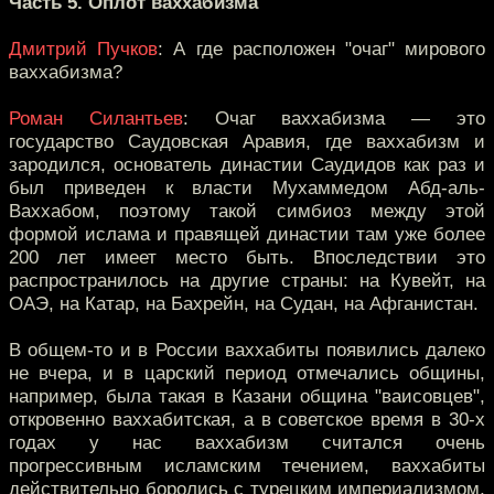
Часть 5. Оплот ваххабизма
Дмитрий Пучков
: А где расположен "очаг" мирового
ваххабизма?
Роман Силантьев
: Очаг ваххабизма — это
государство Саудовская Аравия, где ваххабизм и
зародился, основатель династии Саудидов как раз и
был приведен к власти Мухаммедом Абд-аль-
Ваххабом, поэтому такой симбиоз между этой
формой ислама и правящей династии там уже более
200 лет имеет место быть. Впоследствии это
распространилось на другие страны: на Кувейт, на
ОАЭ, на Катар, на Бахрейн, на Судан, на Афганистан.
В общем-то и в России ваххабиты появились далеко
не вчера, и в царский период отмечались общины,
например, была такая в Казани община "ваисовцев",
откровенно ваххабитская, а в советское время в 30-х
годах у нас ваххабизм считался очень
прогрессивным исламским течением, ваххабиты
действительно боролись с турецким империализмом,