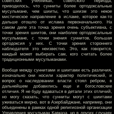
советских учебниках, советского периода,
приводилось, что сунниты более ортодоксальные
мусульмане, чем шииты, что шиизм это некое
мистическое направление в исламе, которое как-то
дальше отошло от ислама первоначального. На
самом деле эта точка зрения очень субъективна, с
точки зрения шиитов, они наиболее ортодоксальные
мусульмане, с точки знения суннитов, большая
ортодоксия у них. С точки зрения стороннего
наблюдателя это неизвестно. Это, как говорится,
каждый может выбирать сам, кого считать более
традиционными мусульманами.
Вообще между суннитами и шиитами есть различия,
изначально они носили характер политический, и
вопрос о наследовании власти стоял ребром, в
дальнейшем добавились еще и богословские
отличия. Я не буду вдаваться в детали этих отличий,
но могу сказать, что сунниты могут с шиитами
уживаться мирно, вот в Азербайджане, например, они
объединены в рамках одной религиозной организации
Управления мусульман Кавказа, но в других случаях