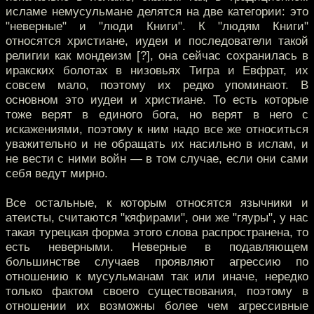
исламе немусульмане делятся на две категории: это
"неверные" и "люди Книги". К "людям Книги"
относятся христиане, иудеи и последователи такой
религии как мондеизм [?], она сейчас сохранилась в
иракских болотах в низовьях Тигра и Евфрат, их
совсем мало, поэтому их редко упоминают. В
основном это иудеи и христиане. То есть которые
тоже верят в единого бога, но верят в него с
искажениями, поэтому к ним надо все же относиться
уважительно и не обращать их насильно в ислам, и
не вести с ними войн — в том случае, если они сами
себя ведут мирно.
Все остальные, к которым относятся язычники и
атеисты, считаются "кяфирами", они же "гяуры", у нас
такая турецкая форма этого слова распространена, то
есть неверными. Неверные в подавляющем
большинстве случаев проявляют агрессию по
отношению к мусульманам так или иначе, нередко
только фактом своего существования, поэтому в
отношении их возможны более чем агрессивные