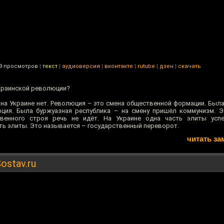
9 просмотров
|
текст
|
аудиоверсия
|
вконтакте
|
rutube
|
дзен
|
скачать
украинской революции?
на Украине нет. Революция – это смена общественной формации. Была
юция. Была буржуазная республика – на смену пришёл коммунизм. 
венного строя речь не идёт. На Украине одна часть элиты усп
ть элиты. Это называется – государственный переворот.
читать за
stav.ru