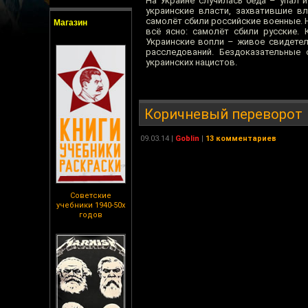
На Украине случилась беда – упал 
украинские власти, захватившие вл
самолёт сбили российские военные. Н
Магазин
всё ясно: самолёт сбили русские. 
Украинские вопли – живое свидетел
расследований. Бездоказательные 
украинских нацистов.
Коричневый переворот
09.03.14
|
Goblin
|
13 комментариев
Советские
учебники 1940-50х
годов