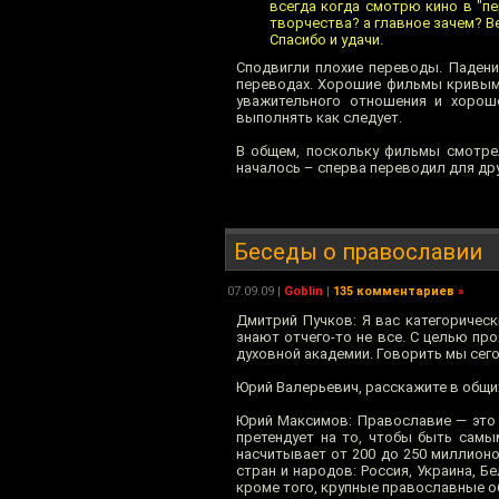
всегда когда смотрю кино в "п
творчества? а главное зачем? В
Спасибо и удачи.
Сподвигли плохие переводы. Падени
переводах. Хорошие фильмы кривыми
уважительного отношения и хороше
выполнять как следует.
В общем, поскольку фильмы смотрел
началось – сперва переводил для дру
Беседы о православии
07.09.09
|
Goblin
|
135 комментариев
»
Дмитрий Пучков: Я вас категорическ
знают отчего-то не все. С целью пр
духовной академии. Говорить мы сего
Юрий Валерьевич, расскажите в общих
Юрий Максимов: Православие — это о
претендует на то, чтобы быть сам
насчитывает от 200 до 250 миллион
стран и народов: Россия, Украина, Б
кроме того, крупные православные об