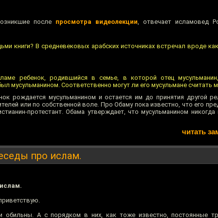
возникшие после
просмотра видеолекции
, отвечает исламовед Р
ми книги? В средневековых арабских источниках встречал вроде ка
ламе ребенок, родившийся в семье, в которой отец мусульманин,
был мусульманином. Соответственно могут ли его мусульмане считать 
нок рождается мусульманином и остается им до принятия другой ре
елей или по собственной воле. Про Обаму пока известно, что его пре
истианин-протестант. Обама утверждает, что мусульманином никогда 
читать за
Беседы про ислам.
 ислам.
 приветствую.
и обильны. А с порядком в них, как тоже известно, постоянные т