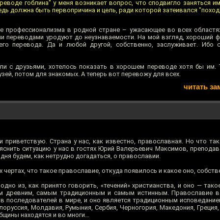
ереводе гоблина" у меня возникает вопрос, что сподвигло заняться и
едь должна быть первопричина и цель, ради которой затеивался "поход
е профессионализма в родной стране – ужасающее во всех областях
 переводами уродуют до неузнаваемости. На мой взгляд, хороший 
го перевода. Да и любой другой, собственно, заслуживает. Ибо 
и с друзьями, хотелось показать в хорошем переводе хотя бы им. Т
зей, потом для знакомых. А теперь вот перевожу для всех.
читать за
и приветствую. Страна у нас, как известно, православная. Но что та
ояснить ситуацию у нас в гостях Юрий Валерьевич Максимов, препода
дня будем, как нетрудно догадаться, о православии.
 чертах, что такое православие, откуда появилось и какое оно, собств
дно из, как принято говорить, «течений» христианства, и оно — тако
ым древним, самым традиционным и самым истинным. Православие в
ов последователей в мире, и оно является традиционным исповедание
елоруссия, Молдавия, Румыния, Сербия, Черногория, Македония, Греция, 
щины находятся и во многи...