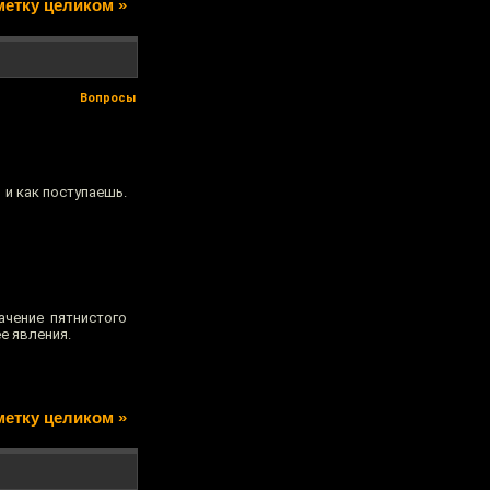
метку целиком »
Вопросы
 и как поступаешь.
ачение пятнистого
е явления.
метку целиком »