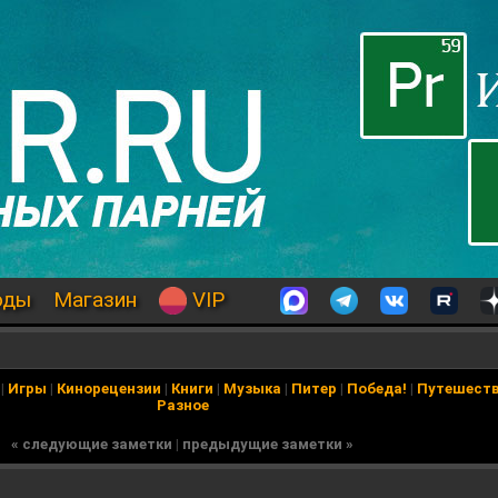
оды
Магазин
VIP
|
Игры
|
Кинорецензии
|
Книги
|
Музыка
|
Питер
|
Победа!
|
Путешест
Разное
« следующие заметки
|
предыдущие заметки »