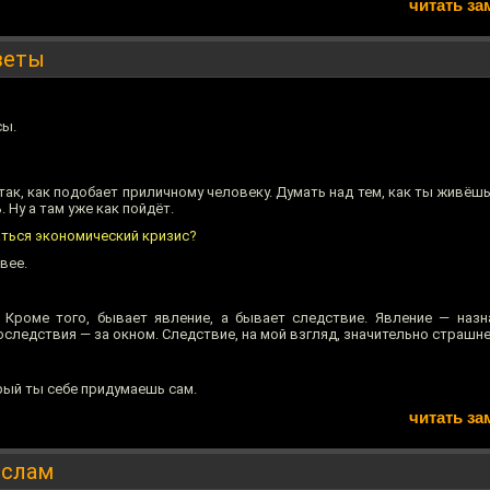
читать за
веты
сы.
ак, как подобает приличному человеку. Думать над тем, как ты живёшь
 Ну а там уже как пойдёт.
аться экономический кризис?
вее.
Кроме того, бывает явление, а бывает следствие. Явление — назн
следствия — за окном. Следствие, на мой взгляд, значительно страшне
орый ты себе придумаешь сам.
читать за
ислам