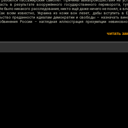
и разбился пассажирский самолёт. Причины авиапроисшествия не ус
асть в результате вооружённого государственного переворота, ту
е было никакого расследования, никто ещё даже ничего не понял, а в
Как всем известно, Украина из кожи вон лезет, дабы вступить в 
ьство преданности идеалам демократии и свободы – назначать вин
обвинения России – наглядная иллюстрация презумпции невиновно
читать за