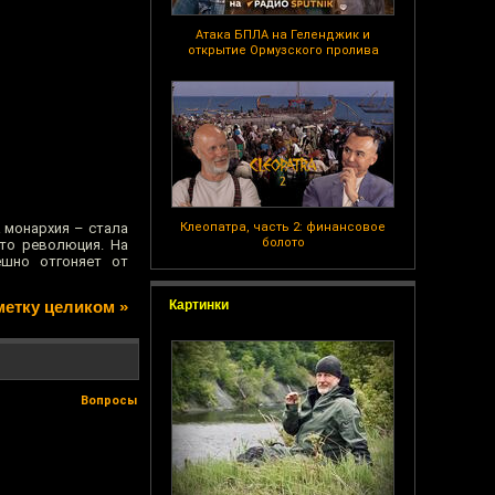
Атака БПЛА на Геленджик и
открытие Ормузского пролива
 монархия – стала
Клеопатра, часть 2: финансовое
болото
Это революция. На
ешно отгоняет от
метку целиком »
Картинки
Вопросы