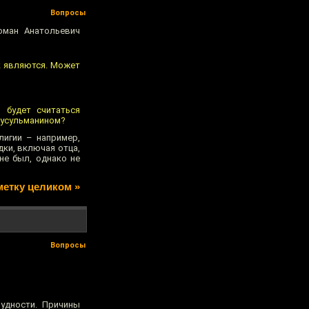
Вопросы
оман Анатольевич
к являются. Может
 будет считаться
мусульманином?
лигии – например,
дки, включая отца,
не был, однако не
метку целиком »
Вопросы
рудности. Причины