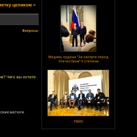
метку целиком »
Вопросы
Медаль ордена "За заслуги перед
Отечеством" II степени
м? Чего вы хотите
сские матюги.
РВИО