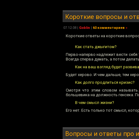
Короткие вопросы и от
07.12.08
|
Goblin
|
60 комментариев
»
Короткие ответы на короткие вопро
Как стать джыгитом?
Перво-наперво надлежит вести себя т
Всегда сперва думать, а потом делать.
Как на ваш взгляд будет развив
Будет херово. И чем дальше, тем херо
Как долго продлиться кризис?
Смотря что этим словом называть. 
большевика на должность генсека. По
В чем смысл жизни?
Его нет. Есть только тот смысл, кот
Вопросы и ответы про 