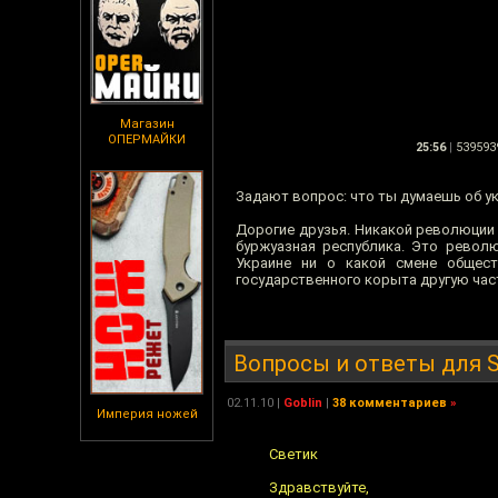
Магазин
ОПЕРМАЙКИ
25:56
|
539593
Задают вопрос: что ты думаешь об 
Дорогие друзья. Никакой революции 
буржуазная республика. Это револ
Украине ни о какой смене общест
государственного корыта другую час
Вопросы и ответы для So
02.11.10
|
Goblin
|
38 комментариев
»
Империя ножей
Светик
Здравствуйте,