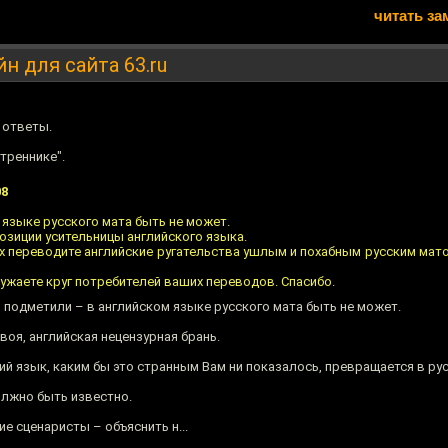
читать за
н для сайта 63.ru
 ответы.
утреннике".
08
 языке русского мата быть не может.
 позиции усительницы английского языка.
х переводите английские ругательства ушлым и похабным русским мато
ужаете круг потребителей ваших переводов. Спасибо.
 подметили – в английском языке русского мата быть не может.
воя, английская нецензурная брань.
кий язык, каким бы это странным Вам ни показалось, превращается в ру
должно быть известно.
е сценаристы – объяснить н...