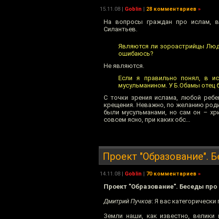
15.11.08
|
Goblin
|
28 комментариев
»
На вопросы граждан про ислам, 
Силантьев.
Являются ли зороастрийцы Людь
ошибаюсь?
Не являются.
Если я правильно понял, в ис
мусульманином. У Б.Обамы отец 
С точки зрения ислама, любой ребе
крещения. Неважно, по желанию родит
были мусульманами, но сам он – хр
совсем ясно, при каких обс...
Проект "Образование". 
14.11.08
|
Goblin
|
70 комментариев
»
Проект "Образование". Беседы про
Дмитрий Пучков
: Я вас категорически
Земли наши, как известно, велики 