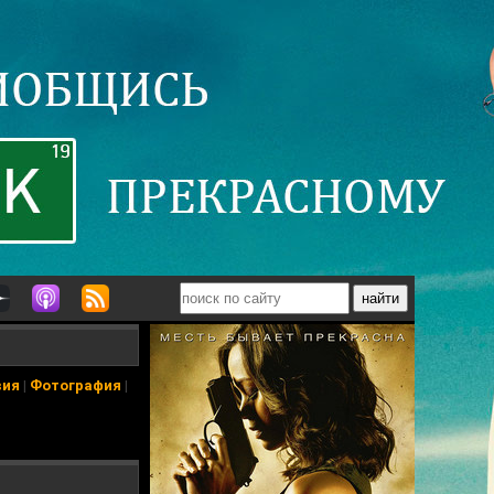
вия
|
Фотография
|