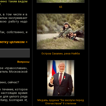
менно таким видом
".
65
, в том числе и в
фильм заслуживает
свою работу надо
ак, собственно, и
метку целиком »
Остров Сахалин, река Найба
Вопросы
кое «православие»,
ватель Московской
енно, сейчас?
е течение, которое
 настоящее время
м для целого ряда
Кипр, Болгария. И,
Медаль ордена "За заслуги перед
Отечеством" II степени