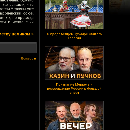
тановлены. Однако
т же заявили, что
ластям Украины уже
Европейский союз.
овных, не проводя
сти в исполнении
метку целиком »
О предстоящем Турнире Святого
Георгия
Вопросы
Признание Меркель и
возвращение России в большой
спорт