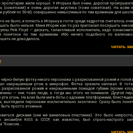
 но пролетарии жили хорошо. У Игорька был очень дорогой проигрыват
ль (советский) и очень дорогая акустика (тоже советская). На всём 
и рублей по 50-60, совершенно немыслимые по тем временам для школь
ного не было, и попасть к Игорьку в гости среди задротов считалось оч
шать было нельзя. Меня Игорёк как-то раз пригласил послушать некое
руппы Pink Floyd — дескать, талантливый исполнитель, надо ознакоми
понятное по тем временам. Ибо ничего подобного по величавос
ышать не доводилось.
читать за
е
л чёрно-белую фотку некого персонажа с разрисованной рожей и голой
ичал накрашенным ртом в микрофон. Фотка сразила наповал. В тот
 разрисованной рожей и накрашенными помадой губами (кроме клоу
ужчины — они тоже люди, а тогда мы этого не понимали. Другой п
 рта огонь. На всех были мега-боты с адскими платформами, блестящи
м, выглядели персонажи исключительно экзотично. Сразу было понят
 быть просто атомные.
житься дисками (они же виниловые пластинки). Это было непросто
го ансамбля KISS в СССР, как известно, был строго-настрого за
а "Комсом...
читать за