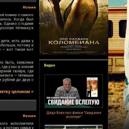
Музыка
ной помню с самого
чалось. Когда был
ь. Однако с годами
зрослую тётеньку и
 дети, есть даже у
обольше, потому и
н — вот такая вот
ло быть, заявлена
Видео
где у нас в хоккей
рхней галёре, где
ингента — тётеньки
и рублей до двух с
метку целиком »
Дядя Вова про фильм "Свидание
Музыка
вслепую"
ого исполнителя
, а потому семья у