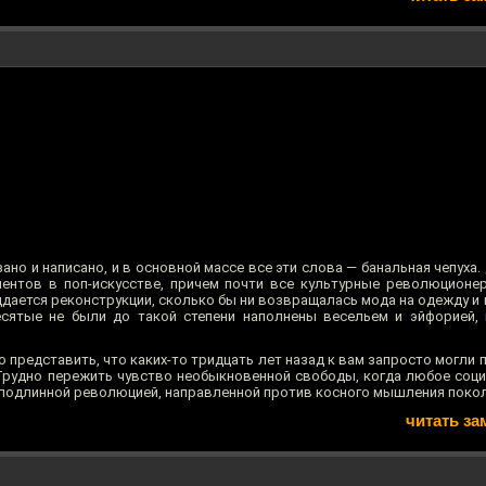
ано и написано, и в основной массе все эти слова — банальная чепуха.
ментов в поп-искусстве, причем почти все культурные революцион
дается реконструкции, сколько бы ни возвращалась мода на одежду и м
есятые не были до такой степени наполнены весельем и эйфорией,
о представить, что каких-то тридцать лет назад к вам запросто могли п
 Трудно пережить чувство необыкновенной свободы, когда любое соци
 подлинной революцией, направленной против косного мышления поколе
читать за