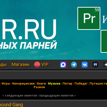
оды
Магазин
VIP
|
Игры
|
Кинорецензии
|
Книги
|
Музыка
|
Питер
|
Победа!
|
Путешест
Разное
« следующие заметки
|
предыдущие заметки »
hound Gang