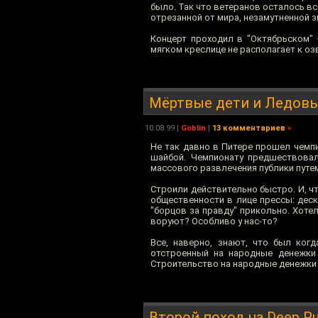
было. Так что ветеранов осталось вс
отрезанной от мира, незамутненной з
Концерт проходил в "Октябрьском" 
мягком креслице не располагает к оз
Мёртвые дети и Ледов
10.08.99
|
Goblin
|
13 комментариев
»
Не так давно в Питере прошел чемпи
шайбой. Чемпионату предшествовал
массового развлечения публики путем
Строили действительно быстро. И, 
общественности в лице прессы: деск
"борцов за правду" прикольно. Хоте
воруют? Особливо у нас-то?
Все, наверно, знают, что был ког
отстроенный на народные денежки 
Строительство на народные денежки 
Второй поход на Deep Pu