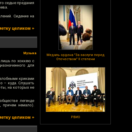
ого седые предания
нева.
лений. Сидение на
метку целиком »
Музыка
Медаль ордена "За заслуги перед
Отечеством" II степени
о лишь по хоккею с
назначенного для
 злобными криками
но – куда. Слушать
оты, на которых не
 обществе легенде
 причем немало).
метку целиком »
РВИО