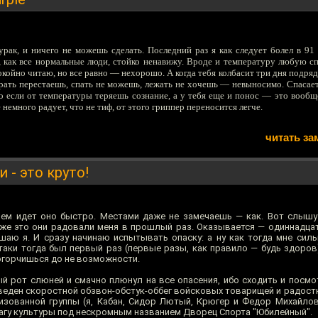
ак, и ничего не можешь сделать. Последний раз я как следует болел в 91 г
 как все нормальные люди, стойко ненавижу. Вроде и температуру любую с
окойно читаю, но все равно — нехорошо. А когда тебя колбасит три дня подря
Жрать перестаешь, спать не можешь, лежать не хочешь — невыносимо. Спасает
о если от температуры теряешь сознание, а у тебя еще и понос — это вообще
 немного радует, что не тиф, от этого гриппер переносится легче.
читать за
 - это круто!
чем идет оно быстро. Местами даже не замечаешь — как. Вот слыш
 же это они радовали меня в прошлый раз. Оказывается — одиннадцат
шаю я. И сразу начинаю испытывать опаску: а ну как тогда мне силь
таки тогда был первый раз (первые разы, как правило — будь здоров)
 огорчишься до не возможности.
ый рот слюней и смачно плюнул на все опасения, ибо сходить и посмо
веден скоростной обзвон-обстук-оббег войсковых товарищей и радостн
низованной группы (я, Кабан, Сидор Лютый, Крюгер и Федор Михайлов
чагу культуры под нескромным названием Дворец Спорта "Юбилейный".