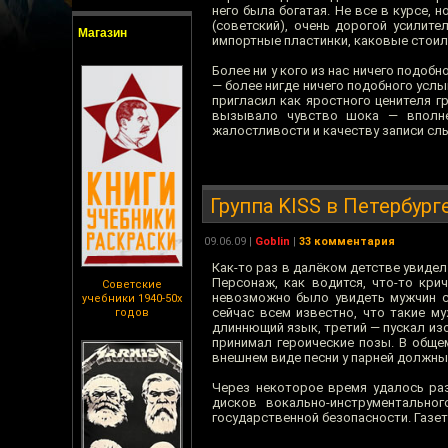
него была богатая. Не все в курсе,
(советский), очень дорогой усилите
Магазин
импортные пластинки, каковые стоил
Более ни у кого из нас ничего подоб
— более нигде ничего подобного услы
пригласил как яростного ценителя г
вызывало чувство шока — вполне 
жалостливости и качеству записи сл
Группа KISS в Петербург
09.06.09
|
Goblin
|
33 комментария
Как-то раз в далёком детстве увиде
Персонаж, как водится, что-то кр
Советские
невозможно было увидеть мужчин с
учебники 1940-50х
сейчас всем известно, что такие м
годов
длиннющий язык, третий — пускал изо
принимал героические позы. В обще
внешнем виде песни у парней должны
Через некоторое время удалось раз
дисков вокально-инструментально
государственной безопасности. Газет