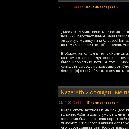
20.11.01
|
Goblin
|
87 комментариев
»
Дисочек Раммштайна мне когда-то п
новички, перспективные. Зная Майков
зверскую музыку типа Слэйер/Пантер
потому меня с них не прёт — очень уж
В общем, затолкал в лоток Раммштайн
которую отлично идут слова на неме
было нормально петь. А тут — мама
слышать вообще не доводилось. Слова
бештраффен зайн!" можно слушать тол
Nazareth и священные 
25.11.00
|
Goblin
|
15 комментариев
»
Вчера спутешествовал на концерт б
галочки. Ребята давно уже вышли в т
оные ими была слеплена пара-тройка 
уважают. От былого величия осталось
его собственный сын (боюсь наврать