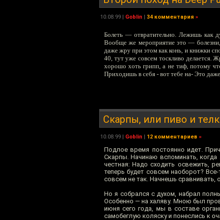
10.08.99
|
Goblin
|
34 комментария
»
Болеть — отвратительно. Лежишь как дур
Вообще же мероприятие это — болезни,
даже жру при этом как конь, и книжки сп
40, тут уже совсем тоскливо делается. 
хорошо хоть грипп, а не тиф, потому чт
Приходишь в себя - вот тебе на- Это даже
Скарпы, или пиво и телки
10.08.99
|
Goblin
|
12 комментариев
»
Подлое время постоянно идет. При
Скарпы. Начинаю вспоминать, когда
честная: Надо сходить освежить, ре
теперь будет совсем наоборот? Все-
совсем не так. Начнешь сравнивать,
Но я собрался с духом, набрал полн
Особенно — на халяву. Мною был про
июня сего года, мы в составе орга
самобеглую коляску и понеслись к о