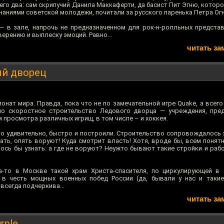
его два: сам скрипучий Данила Маккаферти, да басист Пит Эгню, котор
наниями советской молодежи, почитали за русского паренька Петра Ог
— в зале, напрочь не предназначенном для рок-н-ролльных представ
верению и выплеску эмоций. Равно...
читать за
ый дворец
онат мира. Правда, пока что не по замечательной игре Quake, а всег
о скоростное строительство Ледового дворца — учреждения, пред
 просмотра различных игрищ, в том числе – и хоккея.
что удивительно, быстро и построили. Строительство сопровождалось
ать, опять воруют! Куда смотрит власть! Хотя, вроде бы, всем понят
лось бы узнать: а где не воруют? Неужто бывают такие стройки и раб
да-то в Москве такой храм Христа-спасителя, по циркулирующей в
в честь мощных военных побед России (да, бывали у нас и такие,
всегда подчеркива...
читать за
rple