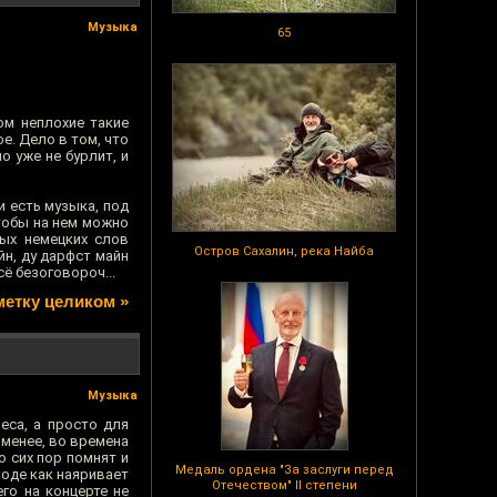
Музыка
65
ом неплохие такие
е. Дело в том, что
 уже не бурлит, и
и есть музыка, под
тобы на нем можно
пых немецких слов
Остров Сахалин, река Найба
йн, ду дарфст майн
ё безоговороч...
метку целиком »
Музыка
еса, а просто для
 менее, во времена
о сих пор помнят и
Медаль ордена "За заслуги перед
роде как наяривает
Отечеством" II степени
его на концерте не