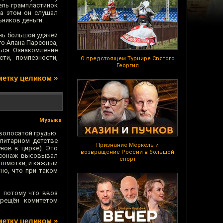
ель грампластинок
на этом он слушал
ников деньги.
ень большой удачей
го Алана Парсонса,
ться. Ознакомление
ти, помпезности,
О предстоящем Турнире Святого
Георгия
метку целиком »
Музыка
 волосатой грудью.
алитарном детстве
Признание Меркель и
нов в цирке). Это
возвращение России в большой
ерсонаж высовывал
спорт
е шмотки, и каждый
но, что при таком
, потому что ввоз
прещён комитетом
метку целиком »