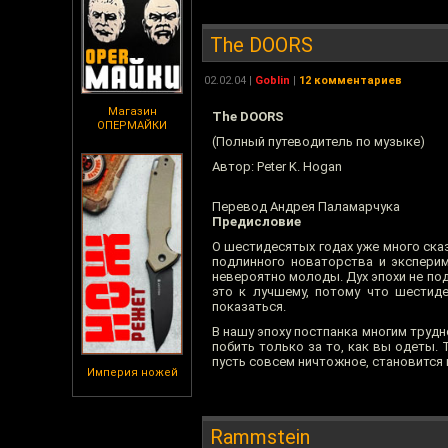
The DOORS
02.02.04
|
Goblin
|
12 комментариев
Магазин
The DOORS
ОПЕРМАЙКИ
(Полный путеводитель по музыке)
Автор: Peter K. Hogan
Перевод Андрея Паламарчука
Предисловие
О шестидесятых годах уже много сказ
подлинного новаторства и экспери
невероятно молоды. Дух эпохи не под
это к лучшему, потому что шестид
показаться.
В нашу эпоху постпанка многим трудн
побить только за то, как вы одеты.
пусть совсем ничтожное, становится
Империя ножей
Rammstein