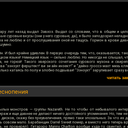
ару лет назад выдал Завхоз. Выдал со словами, что в общем и цел
ые суровые вкусы (они у него суровые, да), я было заподозрил неладно
а не люблю и от прослушивания оной не тащусь. Гормон в крови давно
 шумно.
. И был крайне удивлен. В первую очередь тем, что, оказывается, так
цком языке! Немецкий язык — сильно люблю. Но никогда не слышал, ч
, не горюй! Такого зверского сочетания сурового музона и свире
 "зэнзухт ферштект! ви зи айн инзект!" и "дайнэ гроссэ махт михь кля
ько катаясь по полу и злобно подвывая! "Зэнзухт" заруливает сразу вс
читать за
песнопения
ылых монстров — группы Nazareth. Не то чтобы от небывалого интер
ираж и еще давнее не делают ничего достойного упоминания. Но, тем не
дисков, скажу без преувеличения, прямо таки эпохальных. За что их д
 совсем мало. Барабанщик Darrel Sweet помер, и вместо него теперь в
, не проверял). Гитарэро Manny Charlton вообще куда-то свинтил, и 