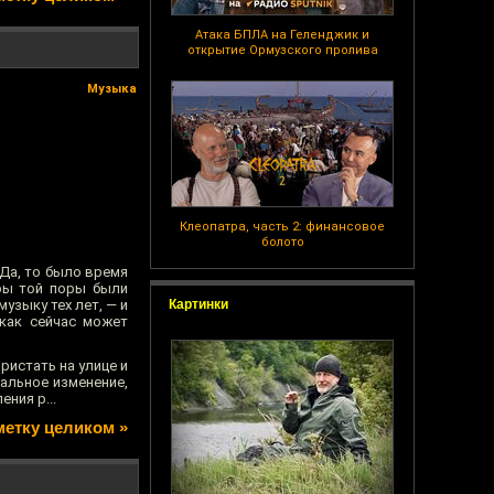
Атака БПЛА на Геленджик и
открытие Ормузского пролива
Музыка
Клеопатра, часть 2: финансовое
болото
 Да, то было время
еры той поры были
узыку тех лет, — и
Картинки
 как сейчас может
ристать на улице и
альное изменение,
ния р...
метку целиком »