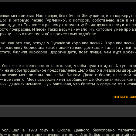
нная мега-звезда. Настоящая, без обмана. Живу давно, всю карьеру о
шо!" и хитовую песню "Арлекино", с которой, собственно, всё и на
равнодушен. Точнее — к раннему творчеству. Равнодушен к нему и тепер
сто прекрасны. И песен таких весьма немало. Ну, которые у неё про в
рикну — а в ответ тишина" и прочее тому подобное.
во: как это так, откуда у Пугачёвой хорошие песни?! Хорошие песни,
А поскольку Борисовна живёт значительно дольше, и таланта у ней п
Кстати, Филипп Киркоров, дорогие дети, поёт лучше, чем Курт Кобей
 был — не интересовало настолько, чтобы куда-то идти. А тут, ста
ли на якобы прощальное представление. Дело было в Ледовом дворце, 
тавлении мега-звезды: зал забит битком. Даже с боков, на самой ве
— всё занято. Мест свободных нет вообще, нигде. Основная масса конт
ник, дяденек немного. Ну и учитывая, что билеты в среднем от тысяч
читать за
услышал в 1978 году, в школе. Данного безусловно талантлив
 — редкостная тварь и гнусная сволочь. Игорёк был пролетарский сын