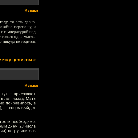
Музыка
оду, то есть давно.
покойно переношу, и
д с температурой под
 только одна мысль:
 никуда не годится.
метку целиком »
Музыка
у тут — приезжают
ь лет назад. Мать
но понравилось, а
, а теперь выйдет
треть необходимо.
ым днем, 23 числа
ич) погрузились в