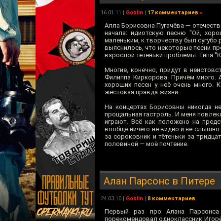
16.01.11
|
Goblin
|
17 комментариев
»
Алла Борисовна Пугачёва — отечестве
начала: идиотскую песню "Ой, хоро
маленьким, к творчеству был сугубо 
выяснилось, что некоторые песни про
взрослой тётеньки проблемы. Типа "К
Многие, конечно, придут в неистовст
Филиппа Киркорова. Причём много. 
хороших песен у неё очень много. 
жестокая правда жизни.
На концертах Борисовны никогда не
прощальная гастроль. И меня повлек
играют. Всё как положено на предс
вообще ничего не видно и не слышно 
за сороковник и тётеньки за тридцат
половиной — моё почтение.
Алан Парсонс в Питере
24.03.10
|
Goblin
|
8 комментариев
Первый раз про Алана Парсонса 
порекомендовал одноклассник Игорёк