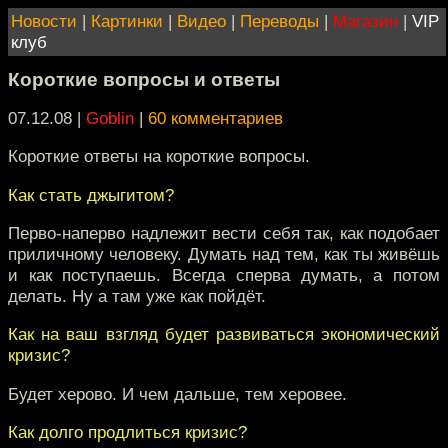
Новости
|
Картинки
|
Видео
|
Переводы
|
Магазин
|
VIP
клуб
Короткие вопросы и ответы
07.12.08 |
Goblin
|
60 комментариев
Короткие ответы на короткие вопросы.
Как стать джыгитом?
Перво-наперво надлежит вести себя так, как подобает
приличному человеку. Думать над тем, как ты живёшь
и как поступаешь. Всегда сперва думать, а потом
делать. Ну а там уже как пойдёт.
Как на ваш взгляд будет развиваться экономический
кризис?
Будет херово. И чем дальше, тем херовее.
Как долго продлиться кризис?