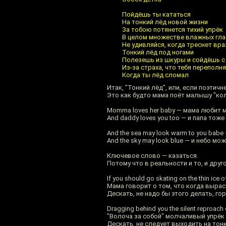
Пойдёшь ты кататься
На тонкий лёд новой жизни
За тобою потянется тихий упрёк
В целом множестве влажных гла
Не удивляйся, когда треснет вра
Тонкий лёд под ногами
Полезешь из шкуры и сойдёшь с
Из-за страха, что тебя переполн
Когда ты лёд сломал
Итак, "Тонкий лёд", или, если поэтичн
Это как будто мама поёт малышу "ко
Momma loves her baby — мама любит 
And daddy loves you too — и папа тож
And the sea may look warm to you bab
And the sky may look blue — и небо мо
Ключевое слово — казаться.
Потому что в реальности и то, и друг
If you should go skating оn the thin ice o
Мама говорит о том, что когда выра
Дескать, не надо бы этого делать, го
Dragging behind you the silent reproach o
"Волоча за собой" молчаливый упрёк
Дескать, не следует выходить на тонк