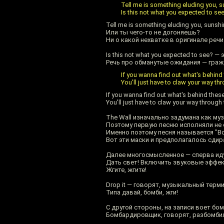
Tell me is something eluding you, 
Is this not what you expected to se
Tell me is something eluding you, suns
Или ты чего-то не догоняешь?
Ни о какой нехватке в оригинале речи
Is this not what you expected to see? 
Речь про обманутые ожидания — гражд
If you wanna find out what's behind
You'll just have to claw your way th
If you wanna find out what's behind th
You'll just have to claw your way throu
The Wall изначально задумана как му
Поэтому первую песню исполняли не са
Именно поэтому песня называется "Во
Вот эти маски и предполагалось сдир
Далее многосмысленное — сперва иду
Дать свет! Включить звуковые эффек
Жгите, жгите!
Drop it — говорят, музыкальный терми
Типа давай, бомби, жги!
C другой стороны, на записи воет б
Бомбардировщик, говорят, разбомбил