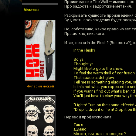
Произведение The Wall — именно про 
Про задрота и задротские метания.
Магазин
Раскрывать сущность произведения с
Сущность произведения будет раскрыт
Но, собственно, какое право имеет 
Правильно, никакого.
Итак, песня In the Flesh? (Во плоти?),
In the Flesh?
So ya
Thought ya
Might like to go to the show.
To feel the warm thrill of confusion
That space cadet glow.
Tell me is something eluding you, 
Империя ножей
Is this not what you expected to se
If you wanna find out what's behind
You'll just have to claw your way th
"Lights! Turn on the sound effects! 
"Drop it, drop it on 'em! Drop it on th
Перевод профессионала:
Так я
Думаю
Может, вы шли на концерт?