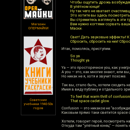
Чтобы ощутить дрожь возбужде
В улётном юнце!
Ну так чего не хватает счастлив
Это хотите вы здесь посмотрет
Вы стремитесь взглянуть в эти 
Вам нужно когтями сорвать ваш
Магазин
Маски.
ОПЕРМАЙКИ
Свет! Дать звуковые эффекты! К
Сбросить, сбросить на них! Сброс
Итак, помолясь, приступим.
So ya
Thought ya
Ya — это просторечное you, как у негр
А you — это, как многие знают, или вы,
Но никак не я, хотя и звучит похоже.
Так вы, стало быть, хотели сходить н
Имея в виду публику и отдельного зри
To feel that warm thrill of confusion
Советские
That space cadet glow.
учебники 1940-50х
Confusion — это никакое не "возбужд
годов
Каковым прямо таки светится space c
Хотели, говорит герой, посмотреть н
Откуда там "улётный юнец" — понять