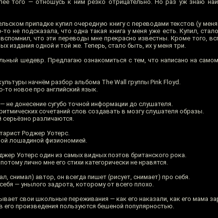
лее того — отношусь к ним резко отрицательно. Но раз уж знаю наиз
льском припадке купил очередную книгу с переводами текстов (у меня 
-то не подсказала, что одна такая книга у меня уже есть. Купил, стал
 вспомнил, что эти переводы мне прекрасно известны. Кроме того, вс
ных издания одной и той же. Теперь, стало быть, их у меня три.
ьный шедевр. Предлагаю ознакомиться с тем, что написано на самом д
культуры начнём разбор альбома The Wall группы Pink Floyd.
-то новое про английский язык.
 — не донесение сугубо точной информации до слушателя.
 ритмических сочетаний слов создавать в мозгу слушателя образы.
 серьёзно различаются.
итарист Роджер Уотерс.
лой лошадиной физиономией.
жер Уотерс один из самых видных поэтов британского рока.
потому лично мне его стихи категорически не нравятся.
ал, снимал) автор, он всегда пишет (рисует, снимает) про себя.
ебя — унылого задрота, которому от всего плохо.
вает свои школьные переживания — как его наказали, как его мама за
в его произведения пользуются бешеной популярностью.