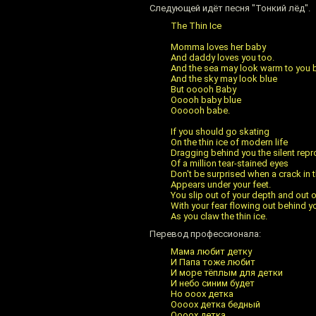
Следующей идёт песня "Тонкий лёд".
The Thin Ice
Momma loves her baby
And daddy loves you too.
And the sea may look warm to you
And the sky may look blue
But ooooh Baby
Ooooh baby blue
Oooooh babe.
If you should go skating
On the thin ice of modern life
Dragging behind you the silent rep
Of a million tear-stained eyes
Don't be surprised when a crack in t
Appears under your feet.
You slip out of your depth and out 
With your fear flowing out behind y
As you claw the thin ice.
Перевод профессионала:
Мама любит детку
И Папа тоже любит
И море тёплым для детки
И небо синим будет
Но ооох детка
Оооох детка бедный
Оооох детка