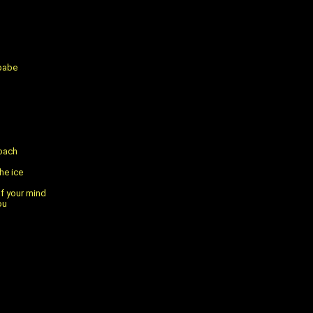
 babe
roach
he ice
of your mind
ou