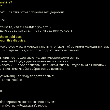
sunshine?
e?
hine? — от тебя что-то ускользает, дорогой?
 нет.
— это не то, что ты ожидал увидеть?
ане вроде как видят не то, что хотели увидеть.
 these cold eyes
rough this disguise.
ese cold eyes — если хочешь узнать, что (скрыто) за этими холодными глаз
gh this disguise — надо просто содрать ногтями личину.
зыкальное представление, сценическое шоу и фильм.
ми Pink Floyd, а другие музыканты в масках.
 плоти?" — с вопросительным знаком, типа в натуре ли это Пинфлой?
ать ногтями, чтобы добраться до истины.
т команды по ходу представления:
ты! Начинайте!
н.
омбардировщик, который явно бомбит.
 и убил папу Роджера Уотерса.