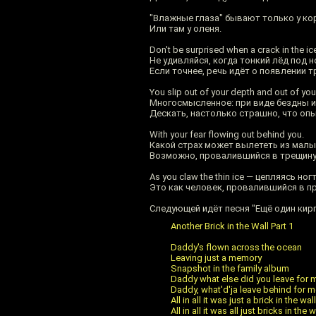
"Влажные глаза" бывают только у ко
Или там у оленя.
Don't be surprised when a crack in the ic
Не удивляйся, когда тонкий лёд под н
Если точнее, речь идёт о появлении 
You slip out of your depth and out of you
Многосмысленное: при виде бездны и "
Дескать, настолько страшно, что опы
With your fear flowing out behind you.
Какой страх может вылететь из мал
Возможно, провалившийся в трещину
As you claw the thin ice — цепляясь но
Это как человек, провалившийся в пр
Следующей идёт песня "Ещё один кирпи
Another Brick in the Wall Part 1
Daddy's flown across the ocean
Leaving just a memory
Snapshot in the family album
Daddy what else did you leave for 
Daddy, what'd'ja leave behind for m
All in all it was just a brick in the wall
All in all it was all just bricks in the w