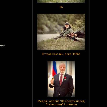
65
ами.
Остров Сахалин, река Найба
Медаль ордена "За заслуги перед
Отечеством" II степени