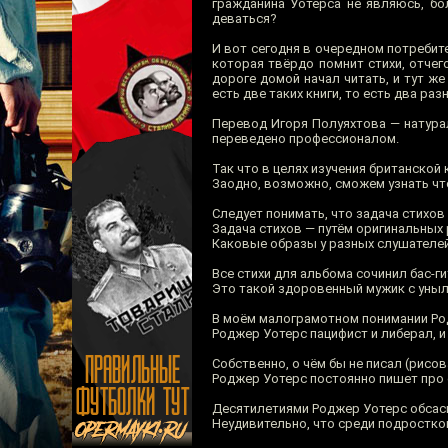
гражданина Уотерса не являюсь, бо
деваться?
И вот сегодня в очередном потребите
которая твёрдо помнит стихи, отчего
дороге домой начал читать, и тут же
есть две таких книги, то есть два раз
Перевод Игоря Полуяхтова — натурал
переведено профессионалом.
Так что в целях изучения британской 
Заодно, возможно, сможем узнать что
Следует понимать, что задача стихов
Задача стихов — путём оригинальных
Каковые образы у разных слушателей
Все стихи для альбома сочинил бас-г
Это такой здоровенный мужик с уны
В моём малограмотном понимании Род
Роджер Уотерс пацифист и либерал, и 
Собственно, о чём бы не писал (рисов
Роджер Уотерс постоянно пишет про с
Десятилетиями Роджер Уотерс обсасы
Неудивительно, что среди подростко