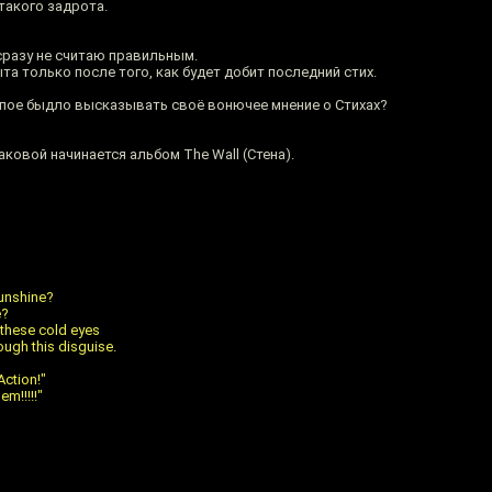
такого задрота.
разу не считаю правильным.
а только после того, как будет добит последний стих.
тупое быдло высказывать своё вонючее мнение о Стихах?
 каковой начинается альбом The Wall (Стена).
sunshine?
e?
 these cold eyes
rough this disguise.
Action!"
em!!!!!"