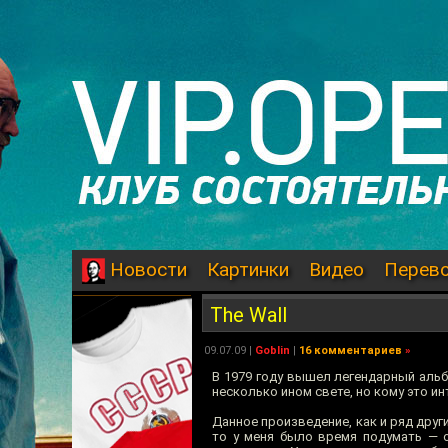
Картинки
Видео
Перев
Новости
The Wall
09.07.09
|
Goblin
|
16 комментариев
»
В 1979 году вышел легендарный альбо
несколько ином свете, но кому это ин
Данное произведение, как и ряд други
то у меня было время подумать — 