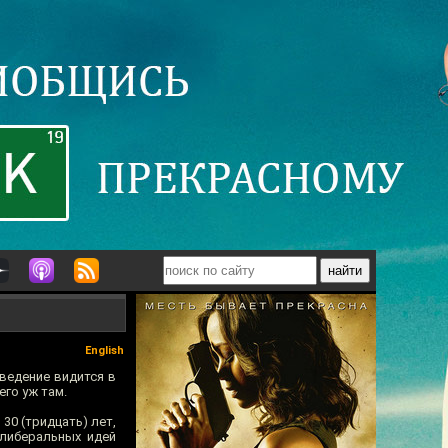
English
зведение видится в
его уж там.
30 (тридцать) лет,
-либеральных идей