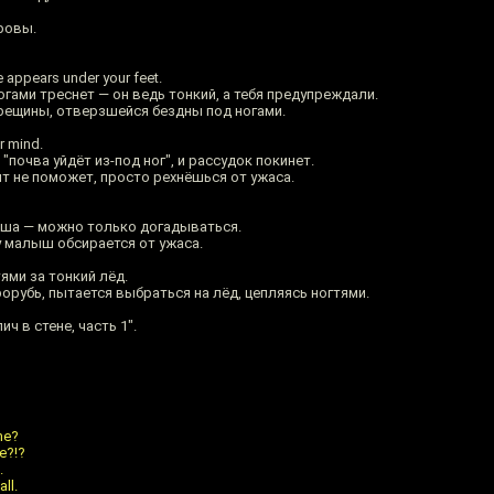
ровы.
e appears under your feet.
огами треснет — он ведь тонкий, а тебя предупреждали.
трещины, отверзшейся бездны под ногами.
r mind.
почва уйдёт из-под ног", и рассудок покинет.
т не поможет, просто рехнёшься от ужаса.
ыша — можно только догадываться.
 малыш обсирается от ужаса.
гтями за тонкий лёд.
орубь, пытается выбраться на лёд, цепляясь ногтями.
ч в стене, часть 1".
me?
e?!?
.
all.