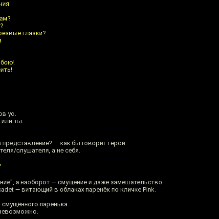
ния
цам?
ь?
трезвые глазки?
и
 бою!
ить!
ов yo.
 или ты.
а представление? — как бы говорит герой.
теля/слушателя, а не себя.
,
ение", а наоборот — смущение и даже замешательство.
adet — витающий в облаках паренёк по кличке Pink.
а смущённого паренька.
 невозможно.