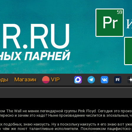
оды
Магазин
VIP
м The Wall не менее легендарной группы Pink Floyd. Сегодня это прои
тересно и зачем это надо? Ныне произведение числится в эпохальных, ч
х подобных, знаю наизусть. Ну а поскольку наизусть я его знаю вот уже 
о чём же поют талантливые исполнители. Поклонником пацифистско