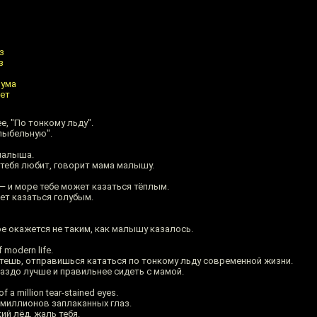
з
з
 ума
яет
ее, "По тонкому льду".
лыбельную".
малыша.
е тебя любит, говорит мама малышу.
e — и море тебе может казаться тёплым.
жет казаться голубым.
ое окажется не таким, как малышу казалось.
f modern life.
стешь, отправишься кататься по тонкому льду современной жизни.
раздо лучше и правильнее сидеть с мамой.
f a million tear-stained eyes.
 миллионов заплаканных глаз.
ий лёд, жаль тебя.