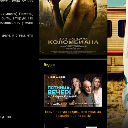
усть, куда от них
их много). Память,
о быть, вторую. По
помнил, что у меня
еле, и с тем, что
Видео
Трамп против родильного туризма,
безработица из-за ИИ
ругала.