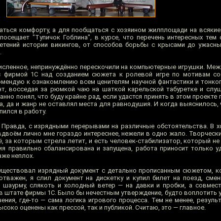
раться комфорту, а для пообщаться с хозяином жилплощади на всякие
посещает "Тупичок Гоблина", в курсе, что перечень интересных тем
етений истории викингов, от способов борьбы с крысами до ужасн
.
исленное, непринуждённо перескочили на компьютерные игрушки. Ме
с фирмой 1С над созданием сюжета к ролевой игре по мотивам со
омендую к ознакомлению всем ценителям научной фантастики и тонког
нт, восседая за рюмкой чаю на шаткой карельской табуретке и слу
нно понял, что буду крайне рад, если удастся принять в этом проекте 
, да и жанр не оставлял места для равнодушия. И когда выяснилось, 
пился в работу.
 Правда, с изрядными перерывами на различные обстоятельства. В х
двоём лично мне гораздо интереснее, нежели в одно жало. Творчески
ё, за которым стрела летит, и есть человек-стабилизатор, который н
ция правильно сбалансирована и запущена, работа приносит только у
аже неплох.
существовал изрядный документ с детально прописанным сюжетом, 
 отважен, я слил документ на дискетку и купил билет на поезд, сме
шаурму, слякоть и холодный ветер — на давки и пробки, а совмес
в штате фирмы 1С. Было бы нечестным утверждение, будто воплотить у
ения, где-то — сама логика игрового процесса. Тем не менее, резуль
соко оценены как прессой, так и публикой. Считаю, это — главное.