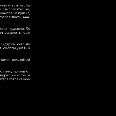
умай о том, чтобы
ы самостоятельно,
финансовый кризис,
грабельности ААА-
кали трудности. По
ь воплотить, но не
Бондарчук снял по
, смог бы узнать о
? Каков важнейший
ю пачку призов от
ворит о многом. А
харя готовит кое-