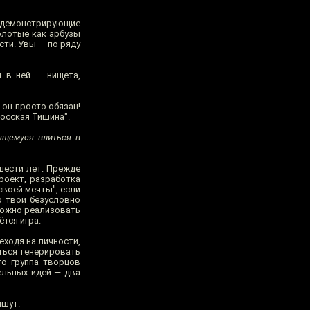
, демонстрирующие
олотые как арбузы
сти. Увы — по ряду
 в ней — нищета,
 он просто обязан!
росская Тишина".
ящемуся влиться в
шести лет. Прежде
роект, разработка
своей мечты", если
о твои безусловно
 можно реализовать
тся игра.
еходя на личности,
ться генерировать
то группа творцов
ельных идей — два
ишут.