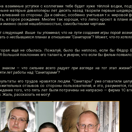
на взаимные уступки с коллегами тебе будет хуже тёплой водки, под
 ныне матёрые девелоперы лет десять назад творили первые шедевр
х вливаний со стороны. Да и сейчас, особенно учитывая т.н. мировой 
ть, второе рождение. Многие так хороши, что легко кроют в плане и
ши именно своей нешаблонностью, самобытными чертами.
т следующий. Выше ты упоминал, что на пути создания игры порой возни
ь о несбывшихся планах в отношении "Санитаров"? Может, что-то хотелос
которая ещё не сбылась. Пожалуй, было бы неплохо, если бы Фёдор 
 большой поклонник его таланта, и уверен, что если бы фильм появился
ым знаком — что сильнее всего радует при взгляде на тот этап жизни
ти лет работы над "Санитарами"?
езультаты его трудов нравятся людям. "Санитары" уже отхватили целу
жительных отзывов со стороны пользователей, и это, разумеется, го
дение того, что пять лет были потрачены не напрасно — фирма 1С вти
 Жаль, рассказать не могу!