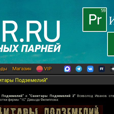
оды
Магазин
VIP
нитары Подземелий"
 Подземелий"
и
"Санитары Подземелий 2"
Всеволод Иванов отв
ботки фирмы "1С" Давыда Филиппова: