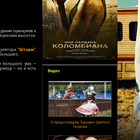
здании сценариев к
йоркских высоток.
имулятора
"Шторм"
.
 большего.
 и большого ума —
реезд — он и есть
Видео
О предстоящем Турнире Святого
Георгия