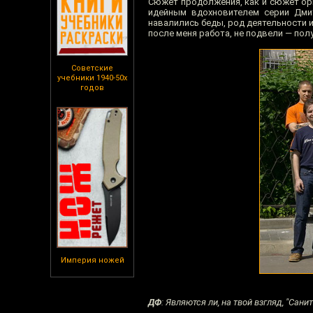
Сюжет продолжения, как и сюжет ори
идейным вдохновителем серии Дми
навалились беды, род деятельности 
после меня работа, не подвели — пол
Советские
учебники 1940-50х
годов
Империя ножей
ДФ
: Являются ли, на твой взгляд, "Сан