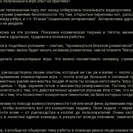
ть полученный в игре опыт на практике?
ьным телеканалам пару лет назад собирались показывать видеоролики
гнутыми ремнями безопасности. Ну там, открытые переломы ног, раск
ду рёбра, и т.п. Этакая "социальная антиреклама". Антиреклама дуро
ы не увидели.
ожа на эти ролики. Показана космическая тюрьма и тяготы жизни
зни и здоровью, трудовое и половое рабство.
ся в подобных условиях — считаю, "проникнуться блатной романтикой"
системы жизнь будет ничуть не менее романтична, чем на планете "Мат
делать компьютерные игры. Что можно посоветовать человеку, стрем
шь руководствуясь своим опытом, который не так уж и велик — около 
современная компьютерная игра — почти всегда большой и сложный п
местных усилий множества людей. И если ты хочешь изготовить "игру 
 целью — будь заранее готов к множеству компромиссов. Потому чт
очетаться с тем, что действительно нравится игрокам. Или с тем, что
и с тем, что позволяют конкретные технологии, на базе которых создаё
егами по поводу важности/нужности той или иной фичи, временами пер
, чтобы воплотить вот эту конкретную задумку. Твоя задача — научи
очти всем — от руководства и коллег до пользователей. Очень час
ь в качестве единой команды, и результат всегда плачевен: замечат
ов, а вообще на обширную тему работы в команде умные люди книжки п