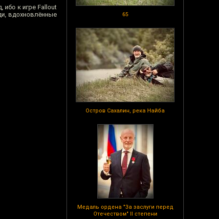
 ибо к игре Fallout
ди, вдохновлённые
65
Остров Сахалин, река Найба
Медаль ордена "За заслуги перед
Отечеством" II степени