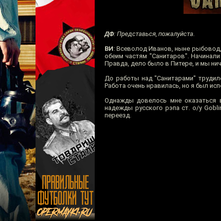
ДФ
: Представься, пожалуйста.
ВИ
: Всеволод Иванов, ныне рыбовод,
обеим частям "Санитаров". Начинали
Правда, дело было в Питере, и мы нич
До работы над "Санитарами" трудил
Работа очень нравилась, но я был ис
Однажды довелось мне оказаться в
надежды русского рэпа ст. о/у Gobl
переезд.