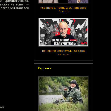
о первоисточника,
вижку не успел —
 легла оставшаяся
Клеопатра, часть 2: финансовое
болото
Вечерний Излучатель: Сердца
четырех
Картинки
ры?