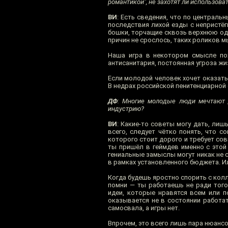
романтикой", не захотят ли использова
ВИ
: Есть сведения, что по централ
последствия лихой езды с непристё
бошки, торчащие сквозь верхнюю одеж
причин не срослось, таких роликов м
Наша игра в некотором смысле пох
антисанитария, постоянная угроза жи
Если молодой человек хочет оказать
В недрах российской пенитенциарной 
ДФ
: Многие молодые люди мечтают 
индустрию?
ВИ
: Какие-то советы могу дать, ли
всего, следует чётко понять, что 
которого стоит дорого и требует сов
ты пришёл в геймдев именно с этой
гениальные замыслы могут никак не с
в рамках установленного бюджета. Ил
Когда будешь яростно спорить с колл
помни — ты работаешь не ради того
идеи, которые нравятся всем или п
оказывается не в состоянии работат
самосвала, а игры нет.
Впрочем, это всего лишь пара нюанс