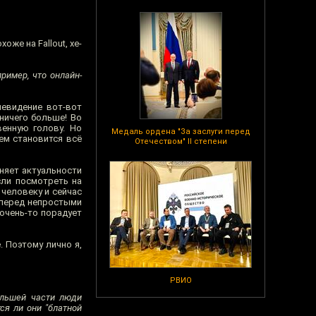
же на Fallout, хе-
ример, что онлайн-
левидение вот-вот
 ничего больше! Во
енную голову. Но
Медаль ордена "За заслуги перед
ем становится всё
Отечеством" II степени
няет актуальности
сли посмотреть на
 человеку и сейчас
 перед непростыми
 очень-то порадует
. Поэтому лично я,
РВИО
большей части люди
я ли они "блатной