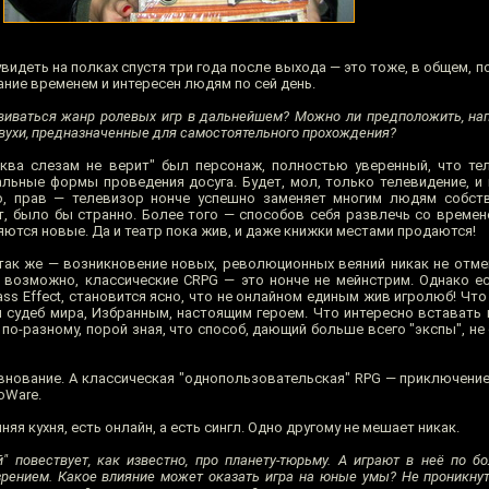
деть на полках спустя три года после выхода — это тоже, в общем, похо
ание временем и интересен людям по сей день.
звиваться жанр ролевых игр в дальнейшем? Можно ли предположить, нап
вухи, предназначенные для самостоятельного прохождения?
ква слезам не верит" был персонаж, полностью уверенный, что те
тальные формы проведения досуга. Будет, мол, только телевидение, и
о, прав — телевизор нонче успешно заменяет многим людям собств
т, было бы странно. Более того — способов себя развлечь со времен
ются новые. Да и театр пока жив, и даже книжки местами продаются!
ак же — возникновение новых, революционных веяний никак не отме
 возможно, классические CRPG — это нонче не мейнстрим. Однако е
Mass Effect, становится ясно, что не онлайном единым жив игролюб! Что
 судеб мира, Избранным, настоящим героем. Что интересно вставать
о-разному, порой зная, что способ, дающий больше всего "экспы", не
евнование. А классическая "однопользовательская" RPG — приключение
oWare.
няя кухня, есть онлайн, а есть сингл. Одно другому не мешает никак.
" повествует, как известно, про планету-тюрьму. А играют в неё по 
ением. Какое влияние может оказать игра на юные умы? Не проникнутс