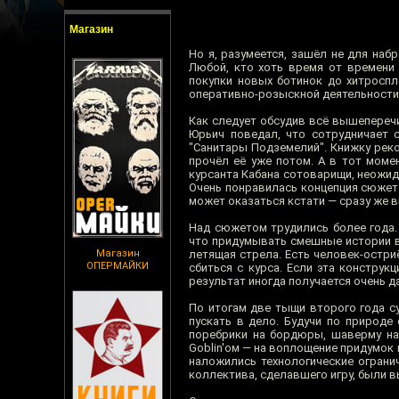
Магазин
Но я, разумеется, зашёл не для наб
Любой, кто хоть время от времени 
покупки новых ботинок до хитроспл
оперативно-розыскной деятельности
Как следует обсудив всё вышепереч
Юрьич поведал, что сотрудничает 
"Санитары Подземелий". Книжку рек
прочёл её уже потом. А в тот моме
курсанта Кабана сотоварищи, неожида
Очень понравилась концепция сюжета
может оказаться кстати — сразу же в
Над сюжетом трудились более года.
что придумывать смешные истории в
Магазин
летящая стрела. Есть человек-остри
ОПЕРМАЙКИ
сбиться с курса. Если эта конструк
результат иногда получается очень д
По итогам две тыщи второго года 
пускать в дело. Будучи по природе
поребрики на бордюры, шаверму на 
Goblin'ом — на воплощение придумок 
наложились технологические огранич
коллектива, сделавшего игру, были вы