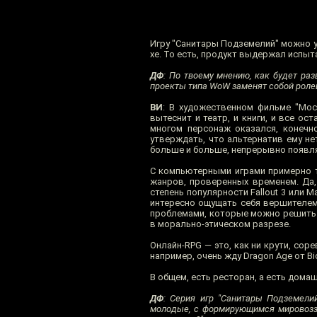
Игру "Санитары Подземелий" можно уви
хе. То есть, продукт выдержал испыт
ДФ
: По твоему мнению, как будет ра
проекты типа WoW заменят собой роле
ВИ
: В художественном фильме "Мос
вытеснит и театр, и книги, и все ос
многом персонаж оказался, конечн
утверждать, что альтернатив ему не
больше и больше, непрерывно появля
С компьютерными играми примерно т
жанров, проверенных временем. Да,
степень популярности Fallout 3 или 
интересно ощущать себя вершителем
проблемами, которые можно решить п
в морально-этическом разрезе.
Онлайн-RPG — это, как ни крути, сор
например, очень жду Dragon Age от Bi
В общем, есть ресторан, а есть домаш
ДФ
: Серия игр "Санитары Подземелий
молодые, с формирующимся мировоззр