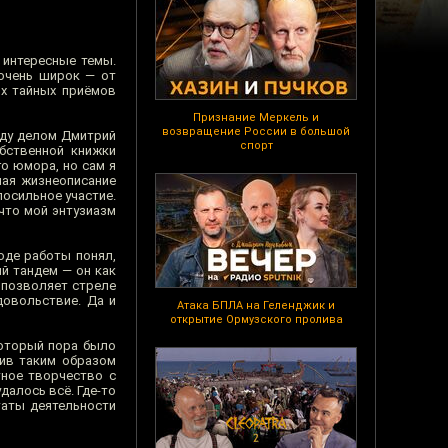
 интересные темы.
 очень широк — от
ых тайных приёмов
Признание Меркель и
возвращение России в большой
жду делом Дмитрий
спорт
бственной книжки
о юмора, но сам я
шая жизнеописание
посильное участие.
что мой энтузиазм
оде работы понял,
й тандем — он как
е позволяет стреле
довольствие. Да и
Атака БПЛА на Геленджик и
открытие Ормузского пролива
который пора было
нив таким образом
тное творчество с
далось всё. Где-то
таты деятельности