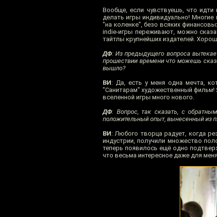
Вообще, если чувствуешь, что идти 
делать игры индивидуально! Многие
"на коленке", безо всяких финансовы
indie-игры переживают, можно сказа
тайтлы крупнейших издателей. Хоро
ДФ
: Из предыдущего вопроса вытекае
прошествии времени что можешь сказат
вышло?
ВИ
: Да, есть у меня одна мечта, 
"Санитарам" художественный фильм! Я
вселенной игры много нового.
ДФ
: Вопрос, так сказать, с обратн
положительный опыт, вынесенный из пя
ВИ
: Любого творца радует, когда р
индустрии, получили множество поло
теперь появилось ещё одно подтверж
что весьма интересное даже для меня.