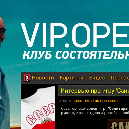
Картинки
Видео
Перев
Новости
Интервью про игру "Са
03.08.09
|
Сева
|
125 комментариев
»
Cоавтор сценариев игр
"Санитары
руководителя отдела игровой разра