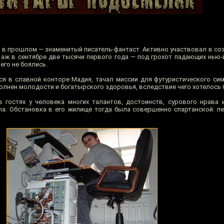
 в прошлом — знаменитый писатель-фантаст. Активно участвовал в со
 аж в сентябре две тысячи первого года — под грохот падающих нью-
его не боялись.
ся в славной конторе Мадия, тачал миссии для футуристического с
полнен молодости и богатырского здоровья, вследствие чего хотелось
 гостях у человека многих талантов, достоинств, сурового нрава
ina. Обстановка в его жилище тогда была совершенно спартанской: пе