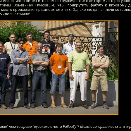
гинала, изготовлен в тесном сотрудничестве с автором литературног
трием Юрьевичем Пучковым. Увы, прикрутить фабулу к игровому д
и место проживания пришлось сменить. Однако люди, на плечи которых
училось отлично!
итары" чем-то вроде "русского ответа Fallout'у"? Можно ли сравнивать эти иг