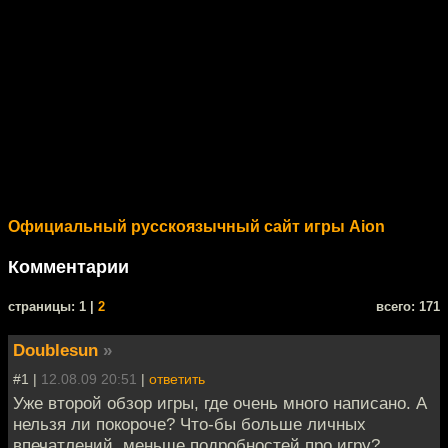
Официальный русскоязычный сайт игры Aion
Комментарии
cтраницы: 1 |
2
всего: 171
Doublesun
»
#1 |
12.08.09 20:51
|
ответить
Уже второй обзор игры, где очень много написано. А
нельзя ли покороче? Что-бы больше личных
впечатлений, меньше подробностей про игру?