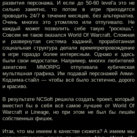
развития персонажа. И если до 50-60 level'а это не
сильно заметно, то потом в игре приходится
проводить 24/7 в течение месяцев, без альтернатив.
Очень многих это утомляло или отпугивало. Не
каждый может позволить себе такую "роскошь".
Совсем не таков оказался World Of Warcraft. Сложная
и развернутая система заданий, проработанная
социальная структура делали времяпрепровождение
в игре гораздо более интересным. Однако и здесь
были свои недостатки. Например, многих любителей
азиатских MMORPG отпугивала кубическая
мультяшная графика. Им подавай персонажей Аями-
Кодзима-стайл — чтобы всё было эстетично, дорого
и красиво.
В результате NCSoft решила создать проект, который
вместил бы в себя всё самое лучшее от World Of
Warcraft и Lineage, но при этом не был бы лишён
собственных фишек.
Итак, что мы имеем в качестве сюжета? А имеем мы