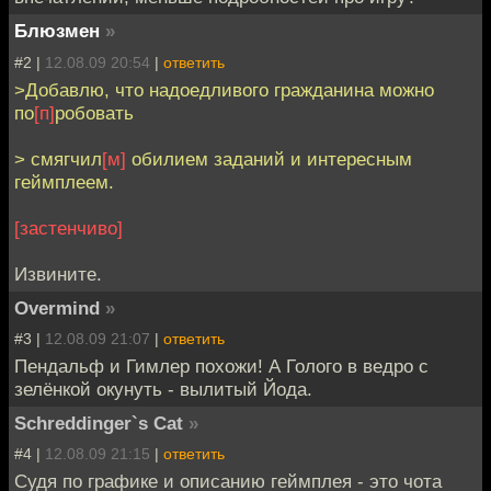
Блюзмен
»
#2 |
12.08.09 20:54
|
ответить
>Добавлю, что надоедливого гражданина можно
по
[п]
робовать
> смягчил
[м]
обилием заданий и интересным
геймплеем.
[застенчиво]
Извините.
Overmind
»
#3 |
12.08.09 21:07
|
ответить
Пендальф и Гимлер похожи! А Голого в ведро с
зелёнкой окунуть - вылитый Йода.
Schreddinger`s Cat
»
#4 |
12.08.09 21:15
|
ответить
Судя по графике и описанию геймплея - это чота