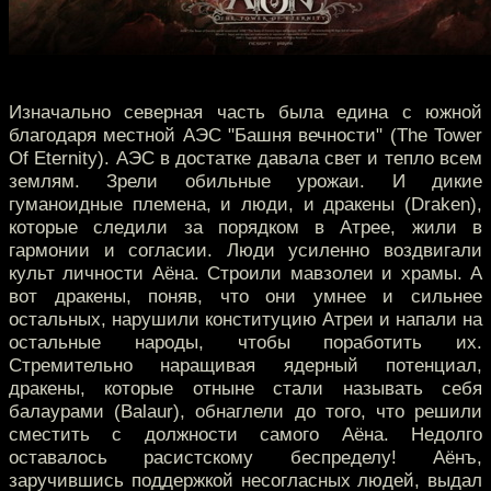
Изначально северная часть была едина с южной
благодаря местной АЭС "Башня вечности" (The Tower
Of Eternity). АЭС в достатке давала свет и тепло всем
землям. Зрели обильные урожаи. И дикие
гуманоидные племена, и люди, и дракены (Draken),
которые следили за порядком в Атрее, жили в
гармонии и согласии. Люди усиленно воздвигали
культ личности Аёна. Строили мавзолеи и храмы. А
вот дракены, поняв, что они умнее и сильнее
остальных, нарушили конституцию Атреи и напали на
остальные народы, чтобы поработить их.
Стремительно наращивая ядерный потенциал,
дракены, которые отныне стали называть себя
балаурами (Balaur), обнаглели до того, что решили
сместить с должности самого Аёна. Недолго
оставалось расистскому беспределу! Аёнъ,
заручившись поддержкой несогласных людей, выдал