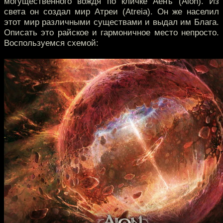
могущественного вождя по кличке Аёнъ (Aion). Из
света он создал мир Атреи (Atreia). Он же населил
этот мир различными существами и выдал им Блага.
Описать это райское и гармоничное место непросто.
Воспользуемся схемой: