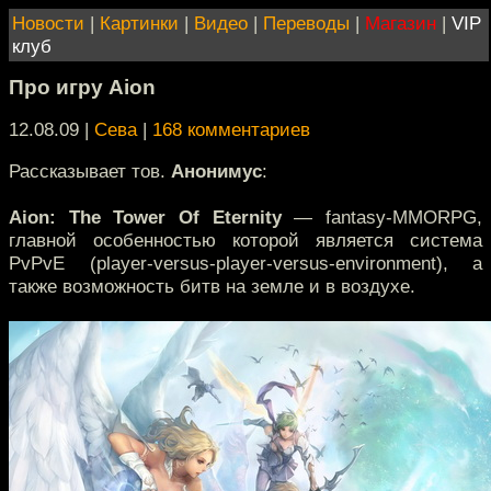
Новости
|
Картинки
|
Видео
|
Переводы
|
Магазин
|
VIP
клуб
Про игру Aion
12.08.09 |
Сева
|
168 комментариев
Рассказывает тов.
Анонимус
:
Aion: The Tower Of Eternity
— fantasy-MMORPG,
главной особенностью которой является система
PvPvE (player-versus-player-versus-environment), а
также возможность битв на земле и в воздухе.