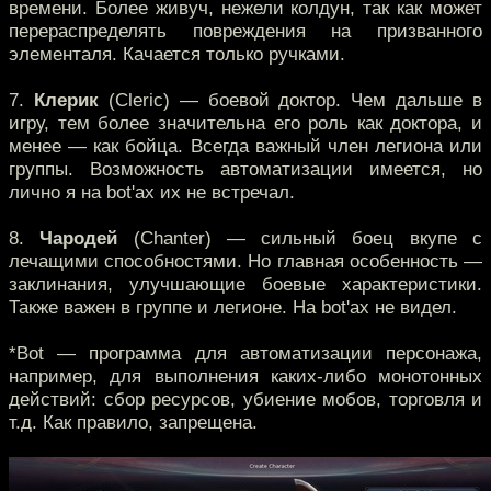
времени. Более живуч, нежели колдун, так как может
перераспределять повреждения на призванного
элементаля. Качается только ручками.
7.
Клерик
(Cleric) — боевой доктор. Чем дальше в
игру, тем более значительна его роль как доктора, и
менее — как бойца. Всегда важный член легиона или
группы. Возможность автоматизации имеется, но
лично я на bot'ах их не встречал.
8.
Чародей
(Chanter) — сильный боец вкупе с
лечащими способностями. Но главная особенность —
заклинания, улучшающие боевые характеристики.
Также важен в группе и легионе. На bot'ах не видел.
*Bot — программа для автоматизации персонажа,
например, для выполнения каких-либо монотонных
действий: сбор ресурсов, убиение мобов, торговля и
т.д. Как правило, запрещена.