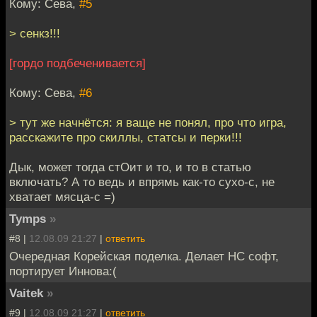
Кому: Сева,
#5
> сенкз!!!
[гордо подбеченивается]
Кому: Сева,
#6
> тут же начнётся: я ваще не понял, про что игра,
расскажите про скиллы, статсы и перки!!!
Дык, может тогда стОит и то, и то в статью
включать? А то ведь и впрямь как-то сухо-с, не
хватает мясца-с =)
Tymps
»
#8 |
12.08.09 21:27
|
ответить
Очередная Корейская поделка. Делает НС софт,
портирует Иннова:(
Vaitek
»
#9 |
12.08.09 21:27
|
ответить