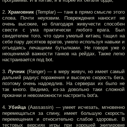
программы. И в Китае, и в Корее их бегали орды;
2.
Храмовник
(Templar) — танк в прямо смысле этого
слова. Почти неуязвим. Повреждения наносит не
очень высокие, но благодаря живучести способен
свести с ума практически любого врага. Был
свидетелем того, что один умелый китаец тащил на
себе пару десятков врагов, умело используя навыки и
отъедаясь лечащими бутылками. Не говоря уже о
неоценимой важности танков на рейдах. Также легко
настраивается под bot.
3.
Лучник
(Ranger) — в меру живуч, но имеет самый
дальний радиус поражения и высокую скорость бега,
поэтому очень надоедлив. На серверах их было не
так много. Видимо, из-за довольно таки сложной
прокачки и невозможности настроить bot'а.
4.
Убийца
(Aassassin) — умеет исчезать, мгновенно
перемещаться за спину, имеет большую скорость
перемещения и относительно слабое здоровье. В
тестовых версиях игры при хорошей экипировке