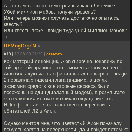
А кач там такой же геморройный как в Линейке?
Убей миллион мобов, получи уровень?
Или теперь можно получать достаточно опыта за
квесты?
Или квесты тоже - пойди туда убей миллион мобов?
:)
DEMogOrgoN
»
#10 |
12.08.09 21:29
|
ответить
Как матерый линейщик, Aion я заочно ненавижу по
той простой причине, что с момента запуска беты
Aion большую часть официальных серверов Lineage
2 поразила эпидемия лага (видимо, в целях
экономии средств все игровые сервера были
посажены на один диалапный модем), в результате
чего у многих игроков возникло ощущение, что
НЦсофт пытается насильственно переселить
обитателей Л2 в Аион.
Однако мнится мне, что цветастый Аион поначалу
побултыхается на поверхности, да и пойдет потом ко