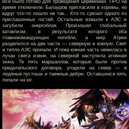
Все было готово для проведения церемонии. ПРО на
время отключили. Балауров пригласили в хоромы, но
вдруг что-то пошло не так... Кто-то срезал одного из
приглашенных гостей. Остальные взмыли к АЭС и
загубили энергоблок. Произошел глобальный
катаклизм, в результате которого оба
главнокомандующих погибли, а мир Атреи
разделился на две части — северную и южную. Свет
и тепло АЭС пропали. И пока южная часть нежилась в
лучах света извне, на северной наступила атомная
зима. Те пять маршаллов, которые были против
предательского договора, угодили на север — в
ледяные пустоши и таежные дебри. Оставшиеся пять
попали на юг.