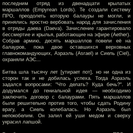
последним отряд из двенадцати крылатых
маршаллов (Empyrean Lords). Те создали систему
ПРО, преодолеть которую балауры не могли, и
принялись яростно вербовать народ для зачисления
в отряды даева (Daeva). Зачисление гарантировало
бессмертие и крылья, работающие на эфире (Aether).
Собрав армию, десять маршаллов повели её на
балауров, пока двое оставшихся верховных
главнокомандующих, Азраэль (Asrael) и Сиель (Ciel),
охраняли АЭС...
Битва шла тысячу лет [утирает пот], но ни одна из
сторон так и не добилась успеха. Тогда Азраэль
задался вопросами: "Что делать? Куда бечь?". И
додумался до гениальной идея — необходимо
заключить договор с балаурами. Пять маршаллов
были решительно против того, чтобы сдать Родину
врагу, а Сиель колебалась. Но Азраэль был
непокобелим. Он залил ей уши медом и сверху
украсил лапшой.