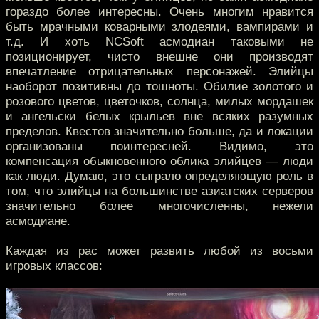
гораздо более интересны. Очень многим нравится
быть мрачными коварными злодеями, вампирами и
т.д. И хоть NCSoft асмодиан таковыми не
позиционирует, чисто внешне они производят
впечатление отрицательных персонажей. Элийцы
наоборот позитивны до тошноты. Обилие золотого и
розового цветов, цветочков, солнца, милых мордашек
и ангельски белых крыльев вне всяких разумных
пределов. Квестов значительно больше, да и локации
организованы поинтересней. Видимо, это
компенсация обыкновенного облика элийцев — люди
как люди. Думаю, это сыграло определяющую роль в
том, что элийцы на большинстве азиатских серверов
значительно более многочисленны, нежели
асмодиане.
Каждая из рас может развить любой из восьми
игровых классов: