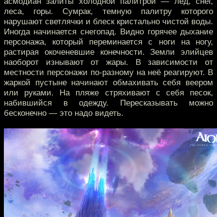
асмодиан залиты холодной палитрой — лёд, снег,
леса, горы. Сумрак, темную палитру которого
нарушают светлячки и блеск кристально чистой воды.
Иногда начинается снегопад. Видно горячее дыхание
персонажа, который переминается с ноги на ногу,
растирая окоченевшие конечности. Земли элийцев
наоборот изнывают от жары. В зависимости от
местности персонажи по-разному на неё реагируют. В
жаркой пустыне начинают обмахивать себя веером
или руками. На пляже стряхивают с себя песок,
набившийся в одежду. Пересказывать можно
бесконечно — это надо видеть.