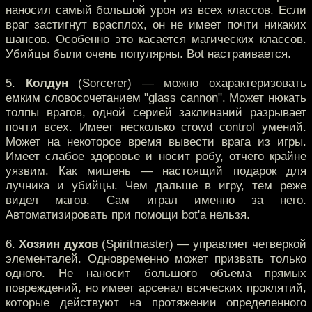
наносил самый большой урон из всех классов. Если
враг застигнут врасплох, он не имеет почти никаких
шансов. Особенно это касается магических классов.
Убийцы были очень популярны. Bot настраивается.
5.
Колдун
(Sorcerer) — можно охарактеризовать
емким словосочетанием "glass cannon". Может нюкать
толпы врагов, одной серией заклинаний разрывает
почти всех. Имеет несколько crowd control умений.
Может на некоторое время вывести врага из игры.
Имеет слабое здоровье и носит робу, отчего крайне
уязвим. Как мишень — настоящий подарок для
лучника и убийцы. Чем дальше в игру, тем реже
видел магов. Сам играл именно за него.
Автоматизировать при помощи bot'а нельзя.
6.
Хозяин духов
(Spiritmaster) — управляет четверкой
элементалей. Одновременно может призвать только
одного. Не наносит большого объема прямых
повреждений, но имеет арсенал всяческих проклятий,
которые действуют на протяжении определенного