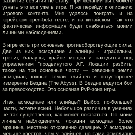
развитие событий не стану. При желании вы сможете
узнать это все уже в игре. Я же перейду к описанию
игрового контента. Мне удалось поиграть и на
корейском open-beta тесте, и на китайском. Так что
фактическая информация будет снабжаться моими
личными наблюдениями.
В игре есть три основные противоборствующие силы.
Две из них, асмодиане и элийцы - играбельны,
третья, балауры, крайне мощна и находится под
управлением "продвинутого AI". Локации разбиты
также на три основные части — северные земли
асмодиан, южные земли элийцев и потусторонее
измерение Бездна (The Abyss). В Бездне ведутся бои
за превосходство. Это основная PvP-зона игры.
Итак, асмодиане или элийцы? Выбор, по-большей
части, эстетический. Небольшое различие в умениях
не так существенно, как может показаться. По моим
личным наблюдениям, локации асмодиан более
мрачные, местами откровенно давящие. У асмодиан
меньше квестов, чем у элийцев, но сами асмодиане