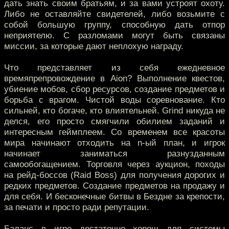
дать знать своим братьям, и за вами устроят охоту.
Либо не оставляйте свидетелей, либо возьмите с
собой большую группу, способную дать отпор
неприятелю. С разломами могут быть связаны
миссии, за которые дают неплохую награду.
Что представляет из себя ежедневное
времяпрепровождение в Aion? Выполнение квестов,
убиение мобов, сбор ресурсов, создание предметов и
борьба с врагом. Чистой воды соревнование. Кто
сильней, кто богаче, кто влиятельней. Grind никуда не
делся, его просто смягчили обилием заданий и
интересным геймплеем. Со временем все красоты
мира начинают отходить на n-ый план, и игрок
начинает заниматься разнузданным
самообогащением. Торговля через аукцион, походы
на рейд-боссов (Raid Boss) для получения дорогих и
редких предметов. Создание предметов на продажу и
для себя. И бесконечные битвы в Бездне за крепости,
за печати и просто ради репутации.
Баланс в игре достаточно хорош для системы