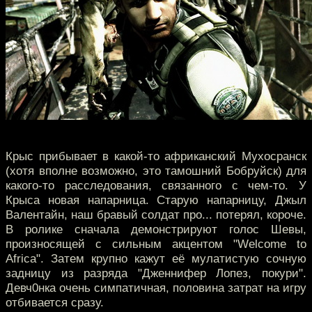
Крыс прибывает в какой-то африканский Мухосранск
(хотя вполне возможно, это тамошний Бобруйск) для
какого-то расследования, связанного с чем-то. У
Крыса новая напарница. Старую напарницу, Джыл
Валентайн, наш бравый солдат про... потерял, короче.
В ролике сначала демонстрируют голос Шевы,
произносящей с сильным акцентом "Welcome to
Africa". Затем крупно кажут её мулатистую сочную
задницу из разряда "Дженнифер Лопез, покури".
Девч0нка очень симпатичная, половина затрат на игру
отбивается сразу.