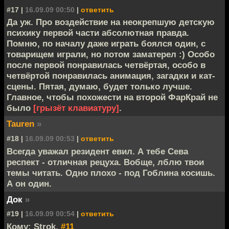
#17 |
16.09.09 00:50
|
ответить
Да уж. Про воздействие на неокрепшую детскую
психику первой части абсолютная правда.
Помню, по началу даже играть боялся один, с
товарищем играли, но потом заматерел :) Особо
после первой понравилась четвёртая, особо в
четвёртой понравилась анимация, загадки и кат-
сцены. Пятая, думаю, будет только лучше.
Главное, чтобы похожести на второй ФарКрай не
было
[грызёт клавиатуру]
.
Tauren
»
#18 |
16.09.09 00:53
|
ответить
Всегда уважал резидент евил. А тебе Сева
респект - отличная рецуха. Вобще, лблю твои
темы читать. Одно плохо - под Гоблина косишь.
А он один.
Док
»
#19 |
16.09.09 00:54
|
ответить
Кому: Strok,
#11