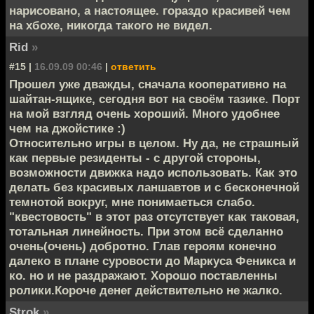
нарисовано, а настоящее. гораздо красивей чем
на хбохе, никогда такого не видел.
Rid
»
#15 |
16.09.09 00:46
|
ответить
Прошел уже дважды, сначала кооперативно на
шайтан-ящике, сегодня вот на своём тазике. Порт
на мой взгляд очень хороший. Много удобнее
чем на джойстике :)
Относительно игры в целом. Ну да, не страшный
как первые резиденты - с другой стороны,
возможности движка надо использовать. Как это
делать без красивых ланшавтов и с бесконечной
темнотой вокруг, мне понимаеться слабо.
"квестовость" в этот раз отсутствует как таковая,
тотальная линейность. При этом всё сделанно
очень(очень) добротно. Глав героям конечно
далеко в плане суровости до Маркуса Феникса и
ко. но и не раздражают. Хорошо поставленны
ролики.Короче денег действительно не жалко.
Strok
»