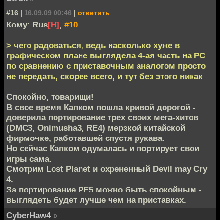
#16 |
16.09.09 00:46
|
ответить
Кому: Rus
[H]
,
#10
> чего радоваться, ведь насколько хуже в
графическом плане выглядела 4-ая часть на PC
по сравнению с приставочным аналогом просто
не передать, скорее всего, и тут без этого никак
Спокойно, товарищи!
В свое время Капком пошла кривой дорогой -
доверила портирование трех своих мега-хитов
(DMC3, Onimusha3, RE4) мерзкой китайской
фирмочке, работавшей спустя рукава.
Но сейчас Капком одумалась и портирует свои
игры сама.
Смотрим Lost Planet и охрененный Devil may Cry
4.
За портирование РЕ5 можно быть спокойным -
выглядеть будет лучше чем на приставках.
CyberHaw4
»