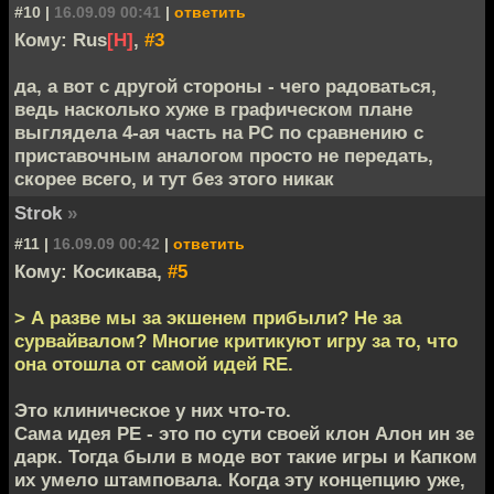
#10 |
16.09.09 00:41
|
ответить
Кому: Rus
[H]
,
#3
да, а вот с другой стороны - чего радоваться,
ведь насколько хуже в графическом плане
выглядела 4-ая часть на PC по сравнению с
приставочным аналогом просто не передать,
скорее всего, и тут без этого никак
Strok
»
#11 |
16.09.09 00:42
|
ответить
Кому: Косикава,
#5
> А разве мы за экшенем прибыли? Не за
сурвайвалом? Многие критикуют игру за то, что
она отошла от самой идей RE.
Это клиническое у них что-то.
Сама идея РЕ - это по сути своей клон Алон ин зе
дарк. Тогда были в моде вот такие игры и Капком
их умело штамповала. Когда эту концепцию уже,