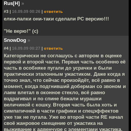
Rus[H]
»
#3 |
16.09.09 00:26
|
ответить
елки-палки они-таки сделали PC версию!!!
"Не верю!" (с)
SnowDog
»
#4 |
16.09.09 00:27
|
ответить
Категорически не соглашусь с автором в оценке
первой и второй части. Первая часть особенно её
часть в особняке пугали до усрачки и были
практически эталонным ужастиком. Даже когда я
точно знал, что сейчас произойдёт, всё равно в
момент, когда подгнивший доберман со звоном и
лаем влетал в оконное стекло, всё равно
вздрагивал и по спине бежали мурашки
величиной с кошку. Вторая часть была хоть и
симпатичней в части графики и спецэффектов
уже так не пугала. Уже во второй части RE начал
своё жанровое смещение от ужастика на
выживание к адвенчуре с элементами ужастика.