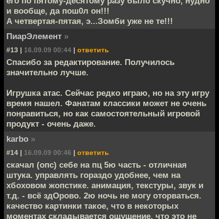
его по пятому-десятому разу было скучно, нудно
и вообще, да пош0л он!!!
А четвертая-пятая, э...Зомби уже не те!!!
ПиарЭлемент
»
#13 |
16.09.09 00:44
|
ответить
Спасибо за редактирование. Получилось
значительно лучше.
Игрушка атас. Сейчас редко играю, но на эту игру
время нашел. Фанатам классики может не очень
понравиться, но как самостоятельный игровой
продукт - очень даже.
karbo
»
#14 |
16.09.09 00:46
|
ответить
скачал (опс) себе на пц 5ю часть - отличная
штука. управлять гораздо удобнее, чем на
хбоховом жопстике. анимация, текстуры, звук и
т.д. - всё здОрово. 2ю ночь не могу оторваться.
качество картинки такое, что в некоторых
моментах складывается ощущение, что это не