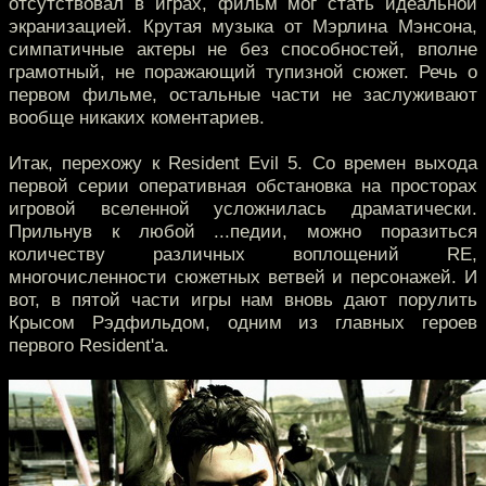
отсутствовал в играх, фильм мог стать идеальной
экранизацией. Крутая музыка от Мэрлина Мэнсона,
симпатичные актеры не без способностей, вполне
грамотный, не поражающий тупизной сюжет. Речь о
первом фильме, остальные части не заслуживают
вообще никаких коментариев.
Итак, перехожу к Resident Evil 5. Со времен выхода
первой серии оперативная обстановка на просторах
игровой вселенной усложнилась драматически.
Прильнув к любой ...педии, можно поразиться
количеству различных воплощений RE,
многочисленности сюжетных ветвей и персонажей. И
вот, в пятой части игры нам вновь дают порулить
Крысом Рэдфильдом, одним из главных героев
первого Resident'а.