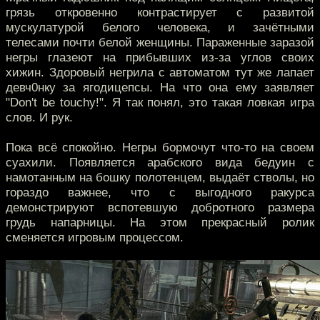
грязь откровенно контрастирует с развитой
мускулатурой белого человека, и зачётными
телесами почти белой женщины. Параженные заразой
негры глазеют на прибывших из-за углов своих
хижин. Здоровый негрила с автоматом тут же лапает
девч0нку за ягодицепсы. На что она ему заявляет
"Don't be touchy!". Я так понял, это такая ловкая игра
слов. И рук.
Пока всё спокойно. Негры бормочут что-то на своем
суахили. Появляется арабского вида бедуин с
намотанным на бошку полотенцем, выдаёт стволы, но
гораздо важнее, что с выгодного ракурса
демонстрируют вспотевшую добротного размера
грудь напарницы. На этом прекрасный ролик
сменяется игровым процессом.