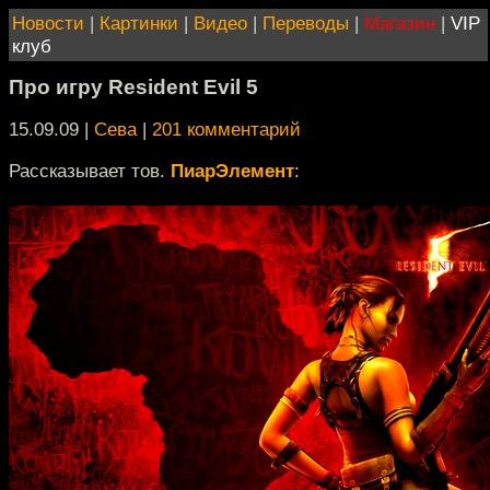
Новости
|
Картинки
|
Видео
|
Переводы
|
Магазин
|
VIP
клуб
Про игру Resident Evil 5
15.09.09 |
Сева
|
201 комментарий
Рассказывает тов.
ПиарЭлемент
: