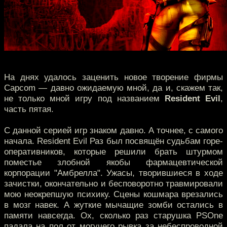
На днях удалось заценить новое творение фирмы
Capcom — давно ожидаемую мной, да и, скажем так,
не только мной игру под названием
Resident Evil
,
часть пятая.
C данной серией игр знаком давно. А точнее, с самого
начала. Resident Evil Раз был посвящён судьбам горе-
оперативников, которые решили брать штурмом
поместье злобной якобы фармацевтической
корпорации "Амбрелла". Ужасы, творившиеся в ходе
зачистки, окончательно и бесповоротно травмировали
мою неокрепшую психику. Сцены кошмара врезались
в мозг навек. А жуткие мычащие зомби остались в
памяти навсегда. Ох, сколько раз старушка PSOne
падала на пол от могучего рывка за небеспроводной