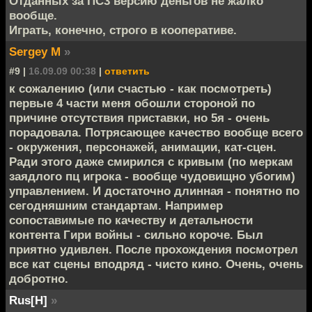
Отданных за ПС3 версию деньгов не жалко
вообще.
Играть, конечно, строго в кооперативе.
Sergey M
»
#9 |
16.09.09 00:38
|
ответить
к сожалению (или счастью - как посмотреть)
первые 4 части меня обошли стороной по
причине отсутствия приставки, но 5я - очень
порадовала. Потрясающее качество вообще всего
- окружения, персонажей, анимации, кат-сцен.
Ради этого даже смирился с кривым (по меркам
заядлого пц игрока - вообще чудовищно убогим)
управлением. И достаточно длинная - понятно по
сегодняшним стандартам. Например
сопоставимые по качеству и детальности
контента Гири войны - сильно короче. Был
приятно удивлен. После прохождения посмотрел
все кат сцены вподряд - чисто кино. Очень, очень
добротно.
Rus[H]
»