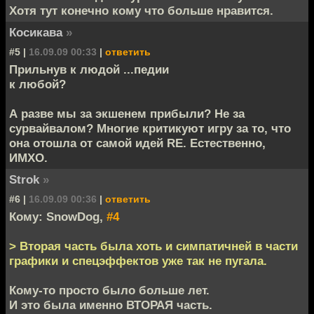
Хотя тут конечно кому что больше нравится.
Косикава
»
#5 |
16.09.09 00:33
|
ответить
Прильнув к людой ...педии
к любой?
А разве мы за экшенем прибыли? Не за
сурвайвалом? Многие критикуют игру за то, что
она отошла от самой идей RE. Естественно,
ИМХО.
Strok
»
#6 |
16.09.09 00:36
|
ответить
Кому: SnowDog,
#4
> Вторая часть была хоть и симпатичней в части
графики и спецэффектов уже так не пугала.
Кому-то просто было больше лет.
И это была именно ВТОРАЯ часть.