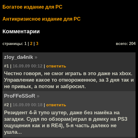
Богатое издание для PC
Антикризисное издание для PC
Комментарии
cтраницы: 1 |
2
|
3
всего: 204
zloy_da4nik
»
#1 |
16.09.09 00:12
|
ответить
Честно говоря, не смог играть в это даже на xbox.
Управление какое то отмороженное, за 3 дня так и
не привык, а потом и забросил.
ProFFeSSoR
»
#2 |
16.09.09 00:18
|
ответить
Резидент 4-й тупо шутер, даже без намёка на
загадки. Судя по обзорам(играл в демку на PS3
ощущения как и в RE4), 5-я часть далеко не
ушла...