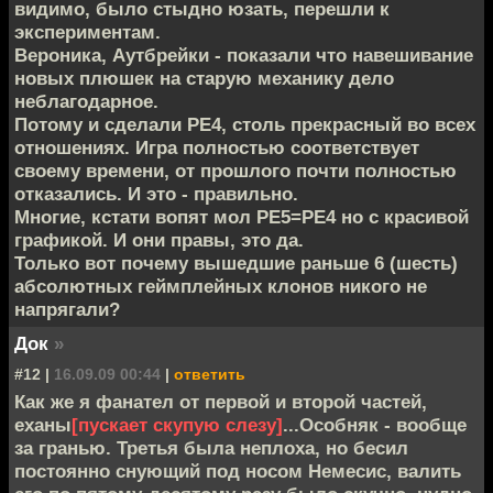
видимо, было стыдно юзать, перешли к
экспериментам.
Вероника, Аутбрейки - показали что навешивание
новых плюшек на старую механику дело
неблагодарное.
Потому и сделали РЕ4, столь прекрасный во всех
отношениях. Игра полностью соответствует
своему времени, от прошлого почти полностью
отказались. И это - правильно.
Многие, кстати вопят мол РЕ5=РЕ4 но с красивой
графикой. И они правы, это да.
Только вот почему вышедшие раньше 6 (шесть)
абсолютных геймплейных клонов никого не
напрягали?
Док
»
#12 |
16.09.09 00:44
|
ответить
Как же я фанател от первой и второй частей,
еханы
[пускает скупую слезу]
...Особняк - вообще
за гранью. Третья была неплоха, но бесил
постоянно снующий под носом Немесис, валить