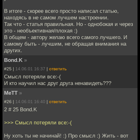
В итоге - скорее всего просто написал статью,
находясь в не самом лучшем настроении.
Так что - статья правильная. Но - однобокая и через
это - необъективная/плохая :)
В общем - автору желаю всего самого лучшего. И
самому быть - лучшим, не обращая внимания на
других.
Bond.K
»
#25 |
14.06.01 16:37
|
ответить
Смысл потеряли все:-(
И кто научил нас друг друга ненавидеть???
MeTT
»
#26 |
14.06.01 16:40
|
ответить
2 # 25 Bond.K
>>> Смысл потеряли все:-(
Ну хоть ты не начинай! :) Про смысл :) Жить - вот