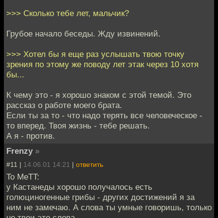
>>> Сколько тебе лет, мальчик?
Грубое начало беседы. Жду извинений.
>>> Хотел бы я еще раз услышать твою точку
зрения по этому же поводу лет этак через 10 хотя
бы...
К чему это - я хорошо знаком с этой темой. Это
рассказ о работе моего брата.
Если ты за то - что надо терять все человеческое -
то вперед. Твоя жизнь - тебе решать.
А я - против.
Frenzy
»
#11 |
14.06.01 14:21
|
ответить
To MeTT:
у Кастанеды хорошо получалось есть
голюциногенные грибы - других достижений я за
ним не замечаю. А слова ты умные говоришь, только
не твои это слова.