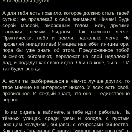
А всегда для других.
А для тебя есть правило, которое должно стать твоей
сутью: не привлекай к себе внимания! Ничем! Будь
серой массой, аморфным телом, или, другими
словами, немым быдлом. Так намного легче.
Практически, небо и земля, насколько легче. Не
проявляй инициативы! Инициатива ебёт инициатора,
пора бы уже знать об этом. Предложенное тобой
высмеют, обговняют, переложат на свой недалёкий
лад, и подадут как свою идею. Они на коне, ты в ...! И
так будет всегда.
А, если ты разбираешься в чём-то лучше других, то
твоё мнение не интересует никого. У всех есть своё,
правильное. И каждый знает, что оно — единственно
верное.
Но им сидеть в кабинете, а тебе идти работать. На
тёмных улицах, среди грязи и холода, с пустым
ноющим желудком, общаясь с отбросами общества.
Как очень "правильно" пишут "умудрённые опытом": в