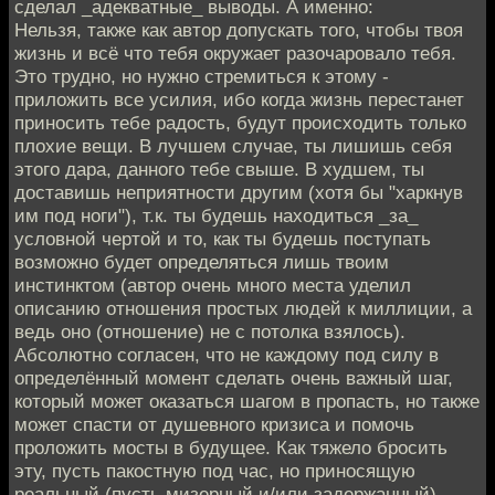
сделал _адекватные_ выводы. А именно:
Нельзя, также как автор допускать того, чтобы твоя
жизнь и всё что тебя окружает разочаровало тебя.
Это трудно, но нужно стремиться к этому -
приложить все усилия, ибо когда жизнь перестанет
приносить тебе радость, будут происходить только
плохие вещи. В лучшем случае, ты лишишь себя
этого дара, данного тебе свыше. В худшем, ты
доставишь неприятности другим (хотя бы "харкнув
им под ноги"), т.к. ты будешь находиться _за_
условной чертой и то, как ты будешь поступать
возможно будет определяться лишь твоим
инстинктом (автор очень много места уделил
описанию отношения простых людей к миллиции, а
ведь оно (отношение) не с потолка взялось).
Абсолютно согласен, что не каждому под силу в
определённый момент сделать очень важный шаг,
который может оказаться шагом в пропасть, но также
может спасти от душевного кризиса и помочь
проложить мосты в будущее. Как тяжело бросить
эту, пусть пакостную под час, но приносящую
реальный (пусть мизерный и/или задержанный)