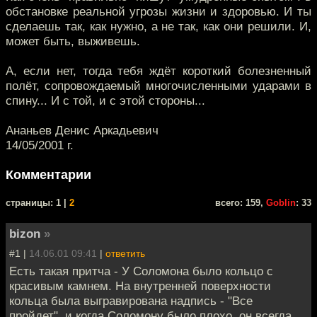
обстановке реальной угрозы жизни и здоровью. И ты
сделаешь так, как нужно, а не так, как они решили. И,
может быть, выживешь.
А, если нет, тогда тебя ждёт короткий болезненный
полёт, сопровождаемый многочисленными ударами в
спину... И с той, и с этой стороны...
Ананьев Денис Аркадьевич
14/05/2001 г.
Комментарии
cтраницы: 1 |
2
всего: 159,
Goblin
: 33
bizon
»
#1 |
14.06.01 09:41
|
ответить
Есть такая притча - У Соломона было кольцо с
красивым камнем. На внутренней поверхности
кольца была выгравирована надпись - "Все
пройдет", и когда Соломону было плохо, он всегда