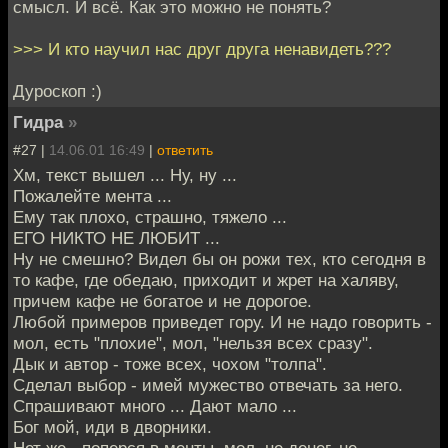
смысл. И всё. Как это можно не понять?
>>> И кто научил нас друг друга ненавидеть???
Дуроскоп :)
Гидра
»
#27 |
14.06.01 16:49
|
ответить
Хм, текст вышел ... Ну, ну ...
Пожалейте мента ...
Ему так плохо, страшно, тяжело ...
ЕГО НИКТО НЕ ЛЮБИТ ...
Ну не смешно? Видел бы он рожи тех, кто сегодня в
то кафе, где обедаю, приходит и жрет на халяву,
причем кафе не богатое и не дорогое.
Любой примеров приведет гору. И не надо говорить -
мол, есть "плохие", мол, "нельзя всех сразу".
Дык и автор - тоже всех, чохом "толпа".
Сделал выбор - имей мужество отвечать за него.
Спрашивают много ... Дают мало ...
Бог мой, иди в дворники.
Нет же - поперся в менты, мол, не денег, не