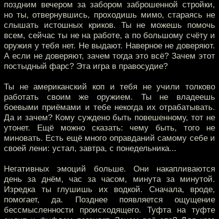
поздним вечером за забором заброшенной стройки,
но ты, отвернувшись, проходишь мимо, стараясь не
слышать истошных криков. Ты не можешь помочь
всем, сейчас ты не на работе, а по большому счёту и
оружия у тебя нет. Не выдают. Наверное не доверяют.
А если не доверяют, зачем тогда это всё? Зачем этот
постыдный фарс? Эта игра в правосудие?
Ты не американский коп и тебя не учили толково
работать своим же оружием. Ты не владеешь
боевыми приёмами и тебе некогда их отрабатывать.
Да и зачем? Кому суждено быть повешенному, тот не
утонет. Ещё можно сказать: чему быть, того не
миновать. Есть ещё много оправданий самому себе и
своей лени: устал, завтра, с понедельника...
Негативных эмоций больше. Они накапливаются
день за днём, час за часом, минута за минутой.
Изредка ты глушишь их водкой. Сначала, вроде,
помогает, да. Позднее появляется ощущение
бессмысленности происходящего. Туфта на туфте