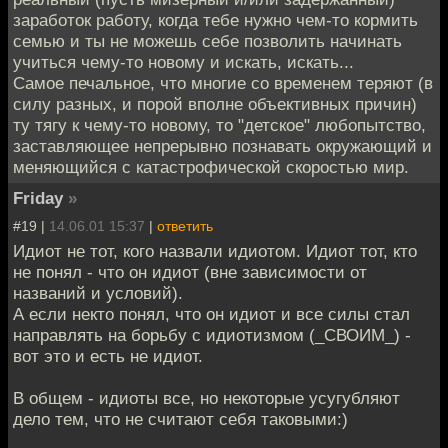
заработок работу, когда тебе нужно чем-то кормить
семью и ты не можешь себе позволить начинать
учиться чему-то новому и искать, искать...
Самое печальное, что многие со временем теряют (в
силу разных, и порой вполне объективных причин)
ту тягу к чему-то новому, то "детское" любопытство,
заставляющее непрерывно познавать окружающий и
меняющийся с катастрофической скоростью мир.
Friday
»
#19 |
14.06.01 15:37
|
ответить
Идиот не тот, кого назвали идиотом. Идиот тот, кто
не понял - что он идиот (вне зависимости от
названий и условий).
А если некто понял, что он идиот и все силы стал
направлять на борьбу с идиотизмом (_СВОИМ_) -
вот это и есть не идиот.
В общем - идиоты все, но некоторые усугубляют
дело тем, что не считают себя таковыми:)