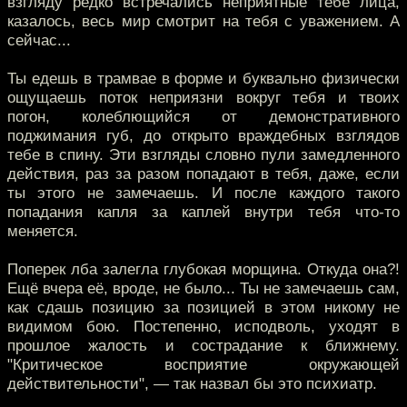
взгляду редко встречались неприятные тебе лица,
казалось, весь мир смотрит на тебя с уважением. А
сейчас...
Ты едешь в трамвае в форме и буквально физически
ощущаешь поток неприязни вокруг тебя и твоих
погон, колеблющийся от демонстративного
поджимания губ, до открыто враждебных взглядов
тебе в спину. Эти взгляды словно пули замедленного
действия, раз за разом попадают в тебя, даже, если
ты этого не замечаешь. И после каждого такого
попадания капля за каплей внутри тебя что-то
меняется.
Поперек лба залегла глубокая морщина. Откуда она?!
Ещё вчера её, вроде, не было... Ты не замечаешь сам,
как сдашь позицию за позицией в этом никому не
видимом бою. Постепенно, исподволь, уходят в
прошлое жалость и сострадание к ближнему.
"Критическое восприятие окружающей
действительности", — так назвал бы это психиатр.