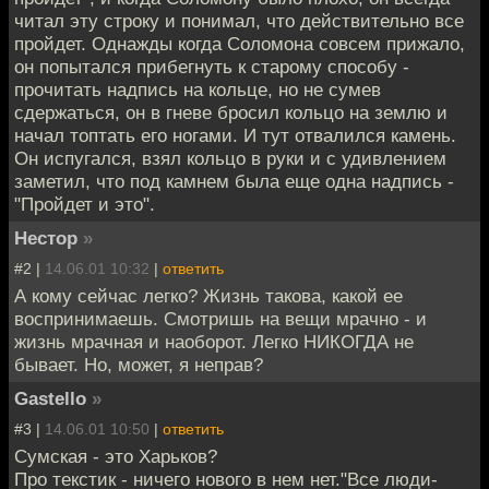
читал эту строку и понимал, что действительно все
пройдет. Однажды когда Соломона совсем прижало,
он попытался прибегнуть к старому способу -
прочитать надпись на кольце, но не сумев
сдержаться, он в гневе бросил кольцо на землю и
начал топтать его ногами. И тут отвалился камень.
Он испугался, взял кольцо в руки и с удивлением
заметил, что под камнем была еще одна надпись -
"Пройдет и это".
Нестор
»
#2 |
14.06.01 10:32
|
ответить
А кому сейчас легко? Жизнь такова, какой ее
воспринимаешь. Смотришь на вещи мрачно - и
жизнь мрачная и наоборот. Легко НИКОГДА не
бывает. Но, может, я неправ?
Gastello
»
#3 |
14.06.01 10:50
|
ответить
Сумская - это Харьков?
Про текстик - ничего нового в нем нет."Все люди-