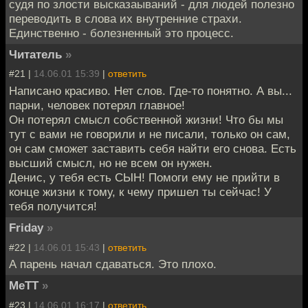
судя по злости высказаываний - для людей полезно
переводить в слова их внутренние страхи.
Единственно - болезненный это процесс.
Читатель
»
#21 |
14.06.01 15:39
|
ответить
Написано красиво. Нет слов. Где-то понятно. А вы...
парни, человек потерял главное!
Он потерял смысл собственной жизни! Что бы мы
тут с вами не говорили и не писали, только он сам,
он сам сможет заставить себя найти его снова. Есть
высший смысл, но не всем он нужен.
Денис, у тебя есть СЫН! Помоги ему не прийти в
конце жизни к тому, к чему пришел ты сейчас! У
тебя получится!
Friday
»
#22 |
14.06.01 15:43
|
ответить
А парень начал сдаваться. Это плохо.
MeTT
»
#23 |
14.06.01 16:17
|
ответить