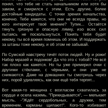
понял, что тебе не стать начальником или хотя бы
замом, и смирился с этим. Есть другие, более
достойные кандидаты. С точки зрения начальства,
конечно. Тебе кажется, что они не всегда правы, но
кого интересует твоё мнение? Тупик... Остаётся
тянуть грязную и опасную лямку, изо всех сил
пытаясь не поскользнуться. Понять тебя будет
некому, ты всё время помнишь об этом. И поддержать
за штаны тоже некому, и об этом не забывай.
По Сумской навстречу течёт поток людей. Ну и рожи!
Набор мразей и подонков! Да что это с тобой? Не всё
так плохо как кажется. Но ты уже примерил очки с
другими стёклами, с чёрными, и они уже не
снимаются. Даже на домашних ты смотришь через
них, порой удивляясь, как они ещё тебя терпят...
Вот какая-то женщина с возгласом схватилась за
сердце и осела наземь. "Прикидывается", — мелькает
мысль, -"Ждёт сердобольных, а дружки, тем
временем, карманы щипают!". Кого-то избивают