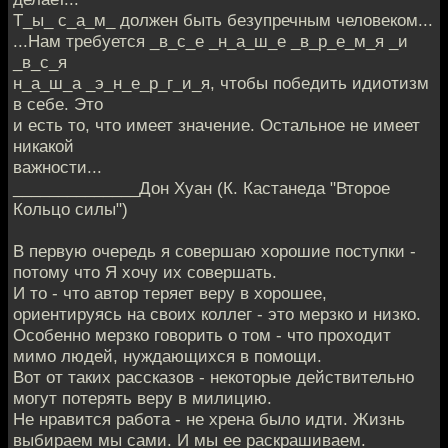
Т_ы_ с_а_м_ должен быть безупречным человеком...
...Нам требуется _в_с_е _н_а_ш_е _в_р_е_м_я _и
_в_с_я
н_а_ш_а _э_н_е_р_г_и_я, чтобы победить идиотизм
в себе. Это
и есть то, что имеет значение. Остальное не имеет
никакой
важности...
______________Дон Хуан (К. Кастанеда "Второе
Кольцо силы")
В первую очередь я совершаю хорошие поступки -
потому что Я хочу их совершать.
И то - что автор теряет веру в хорошее,
ориентируясь на своих коллег - это мерзко и низко.
Особенно мерзко говорить о том - что проходит
мимо людей, нуждающихся в помощи.
Вот от таких рассказов - некоторые действительно
могут потерять веру в милицию.
Не нравится работа - не хрена было идти. Жизнь
выбираем мы сами. И мы ее раскрашиваем.