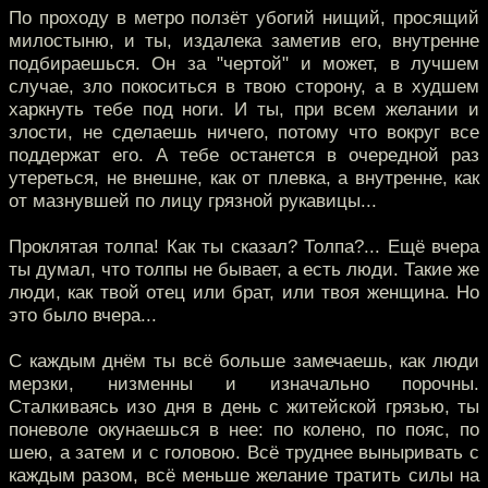
По проходу в метро ползёт убогий нищий, просящий
милостыню, и ты, издалека заметив его, внутренне
подбираешься. Он за "чертой" и может, в лучшем
случае, зло покоситься в твою сторону, а в худшем
харкнуть тебе под ноги. И ты, при всем желании и
злости, не сделаешь ничего, потому что вокруг все
поддержат его. А тебе останется в очередной раз
утереться, не внешне, как от плевка, а внутренне, как
от мазнувшей по лицу грязной рукавицы...
Проклятая толпа! Как ты сказал? Толпа?... Ещё вчера
ты думал, что толпы не бывает, а есть люди. Такие же
люди, как твой отец или брат, или твоя женщина. Но
это было вчера...
С каждым днём ты всё больше замечаешь, как люди
мерзки, низменны и изначально порочны.
Сталкиваясь изо дня в день с житейской грязью, ты
поневоле окунаешься в нее: по колено, по пояс, по
шею, а затем и с головою. Всё труднее выныривать с
каждым разом, всё меньше желание тратить силы на