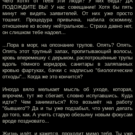
Чего хотят от тебя эти люди? У них беда? ДА
ПОДОЖДИТЕ ВЫ! У нас совещание! Хотя бы пять
минут не видеть заявителей. От них уже просто
тошнит. Процедура привычна, набила оскомину,
отношение ко всему нейтральное... Страха давно нет,
он слишком тебе надоел...
...Пора в морг, на опознание трупов. Опять? Опять.
Опять этот трупный запах, пропитывающий волосы,
кровь вперемешку с дерьмом, распотрошённые трупы
вдоль тёмного коридора, санитары в заляпанных
кровью фартуках, бачки с надписью "биологические
отходы"... Когда же это кончится?
Иногда вяло мелькает мысль об уходе, которая,
впрочем, тут же сбегает, словно испугавшись. Куда
идти? Чем заниматься? Кто возьмёт на работу
"бывшего"? Да и ты уже подзабыл, что умел делать
до того, как. А учить старую обезьяну новым фокусам
вроде поздновато...
Жизнь идёт, и кажется, проходит мимо тебя. Ты уже