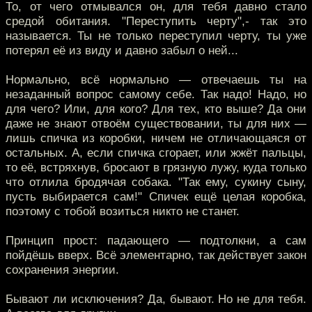
То, от чего отмывался он, для тебя давно стало
средой обитания. "Переступить черту",- так это
называется. Ты не только переступил черту, ты уже
потерял её из виду и давно забыл о ней...
Нормально, всё нормально — отвечаешь ты на
незаданный вопрос самому себе. Так надо! Надо, но
для чего? Или, для кого? Для тех, кто выше? Да они
даже не знают отвоём существовании, ты для них —
лишь спичка из коробки, ничем не отличающаяся от
остальных. А, если спичка сгорает, или жжёт пальцы,
то её, встряхнув, бросают в грязную лужу, куда только
что отлила бродячая собака. "Так ему, сукину сыну,
пусть выбирается сам!" Спичек ещё целая коробка,
поэтому с тобой возиться никто не станет.
Принцип прост: падающего — подтолкни, а сам
пойдёшь вверх. Всё элементарно, так действует закон
сохранения энергии.
Бывают ли исключения? Да, бывают. Но не для тебя.