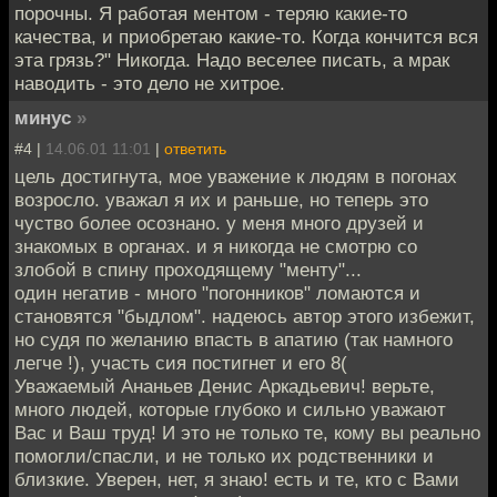
порочны. Я работая ментом - теряю какие-то
качества, и приобретаю какие-то. Когда кончится вся
эта грязь?" Никогда. Надо веселее писать, а мрак
наводить - это дело не хитрое.
минус
»
#4 |
14.06.01 11:01
|
ответить
цель достигнута, мое уважение к людям в погонах
возросло. уважал я их и раньше, но теперь это
чуство более осознано. у меня много друзей и
знакомых в органах. и я никогда не смотрю со
злобой в спину проходящему "менту"...
один негатив - много "погонников" ломаются и
становятся "быдлом". надеюсь автор этого избежит,
но судя по желанию впасть в апатию (так намного
легче !), участь сия постигнет и его 8(
Уважаемый Ананьев Денис Аркадьевич! верьте,
много людей, которые глубоко и сильно уважают
Вас и Ваш труд! И это не только те, кому вы реально
помогли/спасли, и не только их родственники и
близкие. Уверен, нет, я знаю! есть и те, кто с Вами