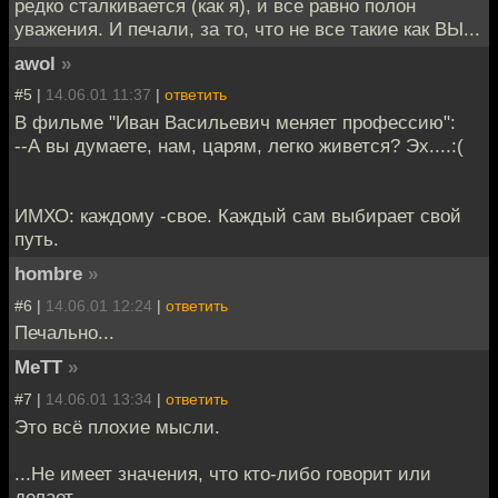
редко сталкивается (как я), и все равно полон
уважения. И печали, за то, что не все такие как ВЫ...
awol
»
#5 |
14.06.01 11:37
|
ответить
В фильме "Иван Васильевич меняет профессию":
--А вы думаете, нам, царям, легко живется? Эх....:(
ИМХО: каждому -свое. Каждый сам выбирает свой
путь.
hombre
»
#6 |
14.06.01 12:24
|
ответить
Печально...
MeTT
»
#7 |
14.06.01 13:34
|
ответить
Это всё плохие мысли.
...Не имеет значения, что кто-либо говорит или
делает...