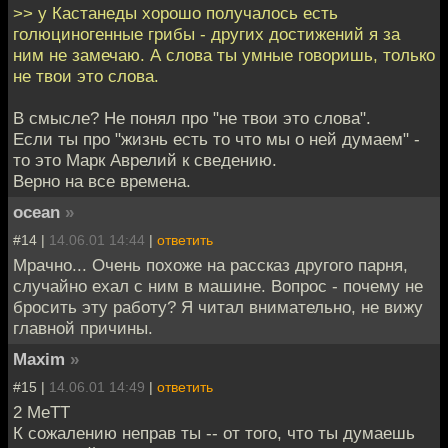
>> у Кастанеды хорошо получалось есть
голюциногенные грибы - других достижений я за
ним не замечаю. А слова ты умные говоришь, только
не твои это слова.
В смысле? Не понял про "не твои это слова".
Если ты про "жизнь есть то что мы о ней думаем" -
то это Марк Аврелий к сведению.
Верно на все времена.
ocean
»
#14 |
14.06.01 14:44
|
ответить
Мрачно... Очень похоже на рассказ другого парня,
случайно ехал с ним в машине. Вопрос - почему не
бросить эту работу? Я читал внимательно, не вижу
главной причины.
Maxim
»
#15 |
14.06.01 14:49
|
ответить
2 MeTT
К сожалению неправ ты -- от того, что ты думаешь