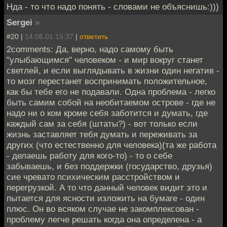
Нда - то что надо понять - словами не объяснишь:)))
Sergei
»
#20 |
14.06.01 15:37
|
ответить
2comments: Да, верно, надо самому быть
"улыбающимся" человеком - и мир вокруг станет
светлей, и если выглядывать в жизни один негатив -
то мозг перестанет воспринимать положительное,
как бы тебе его не подавали. Одна проблема - легко
быть самим собой на необитаемом острове - где не
надо ни о ком кроме себя заботится и думать, где
каждый сам за себя (штаты?) - вот только если
жизнь заставляет тебя думать и переживать за
других (что естественно для человека)(та же работа
- делаешь работу для кого-то) - то о себе
забываешь, и без поддержки (государство, друзья)
сие чревато психическим расстройством и
перегрузкой. А то что данный человек видит это и
пытается для ясности изложить на бумаге - один
плюс. Он во всяком случае не закомплексован -
проблему легче решать когда она определена - а