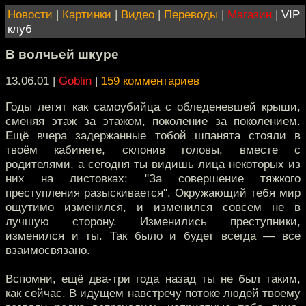
Новости
|
Картинки
|
Видео
|
Переводы
|
Магазин
|
VIP
клуб
В волчьей шкуре
13.06.01 |
Goblin
|
159 комментариев
Годы летят как самоубийца с обледеневшей крыши,
сменяя этаж за этажом, поколение за поколением.
Ещё вчера задержанные тобой шпанята стояли в
твоём кабинете, склонив головы, вместе с
родителями, а сегодня ты видишь лица некоторых из
них на листовках: "За совершение тяжкого
преступления разыскивается". Окружающий тебя мир
ощутимо изменился, и изменился совсем не в
лучшую сторону. Изменились преступники,
изменился и ты. Так было и будет всегда — все
взаимосвязано.
Вспомни, ещё два-три года назад ты не был таким,
как сейчас. В идущем навстречу потоке людей твоему