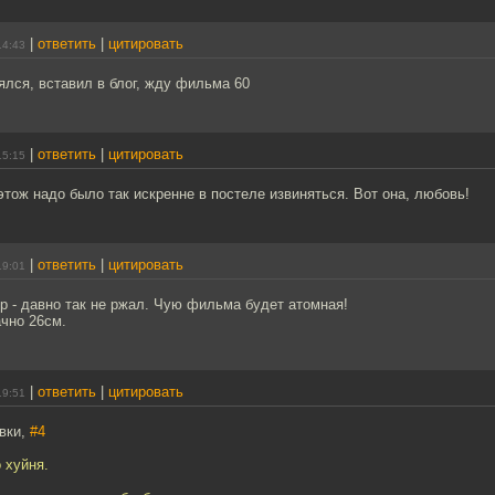
|
ответить
|
цитировать
14:43
лся, вставил в блог, жду фильма 60
|
ответить
|
цитировать
15:15
этож надо было так искренне в постеле извиняться. Вот она, любовь!
|
ответить
|
цитировать
19:01
р - давно так не ржал. Чую фильма будет атомная!
чно 26см.
|
ответить
|
цитировать
19:51
овки,
#4
о хуйня.