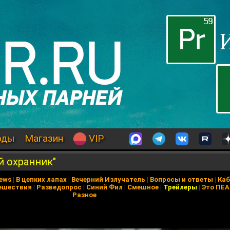
оды
Магазин
VIP
й охранник"
News
|
В цепких лапах
|
Вечерний Излучатель
|
Вопросы и ответы
|
Каб
ешествия
|
Разведопрос
|
Синий Фил
|
Смешное
|
Трейлеры
|
Это ПЕ
Разное