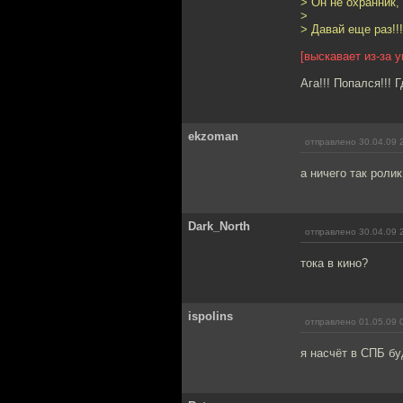
> Он не охранник,
>
> Давай еще раз!!!
[выскавает из-за у
Ага!!! Попался!!! 
ekzoman
отправлено 30.04.09 
а ничего так роли
Dark_North
отправлено 30.04.09 
тока в кино?
ispolins
отправлено 01.05.09 
я насчёт в СПБ буд