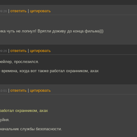
|
ответить
|
цитировать
09:26
ика чуть не лопнул! Врятли доживу до конца фильма)))
|
ответить
|
цитировать
09:26
рейлер, прослезился.
времена, когда вот также работал охранником, ахах
|
ответить
|
цитировать
10:01
 работал охранником, ахах
хуйня.
 начальник службы безопасности.