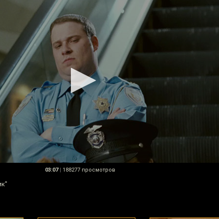
03:07
|
188277 просмотров
ик"