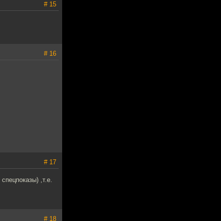
# 15
# 16
# 17
спецпоказы) ,т.е.
# 18