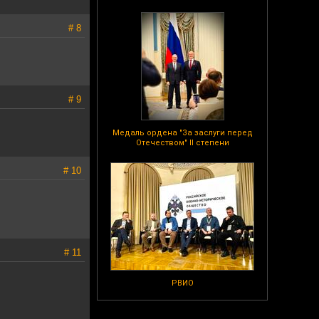
# 8
# 9
Медаль ордена "За заслуги перед
Отечеством" II степени
# 10
# 11
РВИО