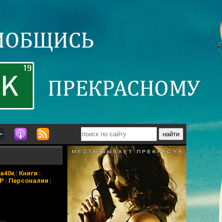
а40к
|
Книги
|
АР
|
Персоналии
|