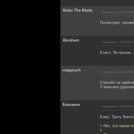
Aleks The Blade
отправлено 30.04.09 
Посмотрел, посмея
Abraham
отправлено 30.04.09 
Класс. Во мужик, 
magarych
отправлено 30.04.09 
Спасибо за трейле
У маньяка однозна
Блюзмен
отправлено 30.04.09 
Кому: Треть Винт
> Нет, это какая-т
>