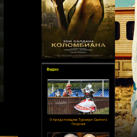
Видео
О предстоящем Турнире Святого
Георгия