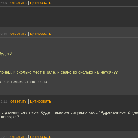
|
ответить
|
цитировать
06:05
|
ответить
|
цитировать
00:45
будет?
и почём, и сколько мест в зале, и сеанс во сколько начнется???
, как только станет ясно.
|
ответить
|
цитировать
22:12
с данным фильмом, будет такая же ситуация как с "Адреналином 2" (не 
 цензуре ?
|
ответить
|
цитировать
22:37