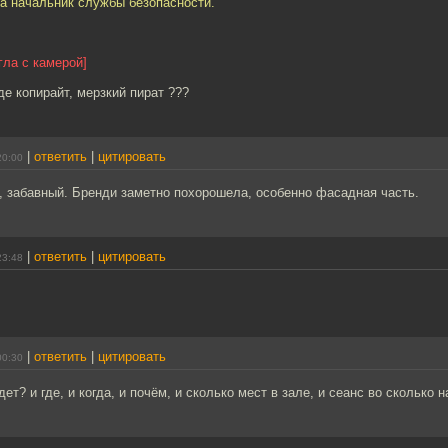
 а начальник службы безопасности.
гла с камерой]
Где копирайт, мерзкий пират ???
|
ответить
|
цитировать
20:00
к, забавный. Бренди заметно похорошела, особенно фасадная часть.
|
ответить
|
цитировать
23:48
|
ответить
|
цитировать
00:30
ет? и где, и когда, и почём, и сколько мест в зале, и сеанс во сколько 