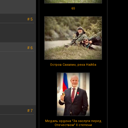
65
# 5
# 6
Остров Сахалин, река Найба
# 7
Медаль ордена "За заслуги перед
Отечеством" II степени