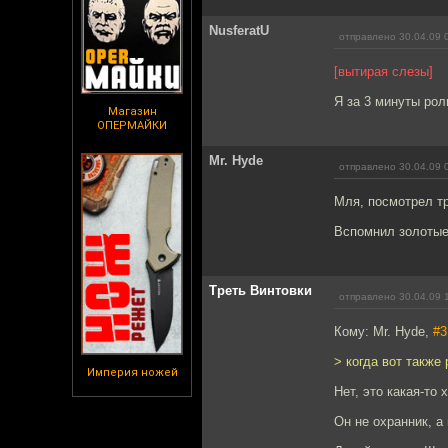
NusferatU
отправлено 30.04.09 
[вытирая слезы]
Я за 3 минуты рол
Магазин
ОПЕРМАЙКИ
Mr. Hyde
отправлено 30.04.09 
Мля, посмотрел т
Вспомнил золотые 
Треть Винтовки
отправлено 30.04.09 
Кому: Mr. Hyde,
#3
> когда вот также
Империя ножей
Нет, это какая-то 
Он не охранник, а