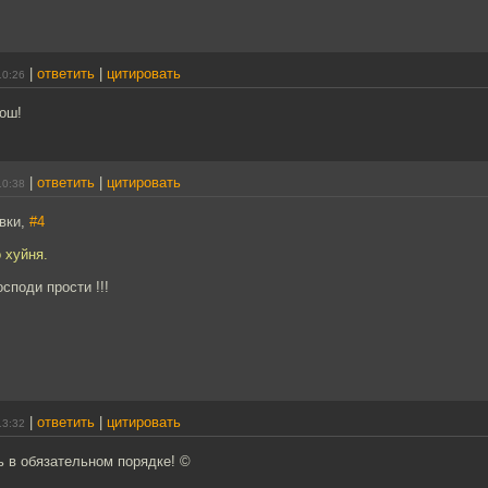
|
ответить
|
цитировать
10:26
ош!
|
ответить
|
цитировать
10:38
овки,
#4
о хуйня.
споди прости !!!
|
ответить
|
цитировать
13:32
ь в обязательном порядке! ©