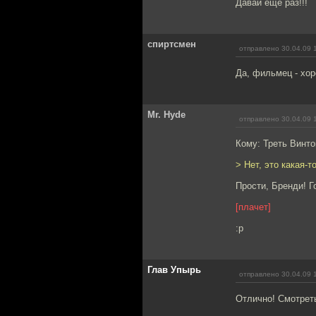
Давай еще раз!!!
спиртсмен
отправлено 30.04.09 
Да, фильмец - хор
Mr. Hyde
отправлено 30.04.09 
Кому: Треть Винт
> Нет, это какая-т
Прости, Бренди! Го
[плачет]
:p
Глав Упырь
отправлено 30.04.09 
Отлично! Смотрет