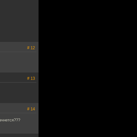
# 12
# 13
# 14
начнется???