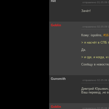
Ret
отправлено 01.05.09 
Зачёт!
Goblin
отправлено 02.05.09 
Кому: ispolins,
#16
> я насчёт в СПБ 
Да.
> и где, и когда, 
Сообщу в новостях
Gunsmith
отправлено 02.05.09 
Димтрий Юрьевич, 
Ваш перевод ,но в
Goblin
отправлено 02.05.09 