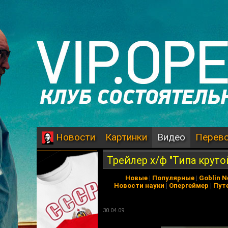
Картинки
Видео
Перев
Новости
Трейлер х/ф "Типа круто
Новые
|
Популярные
|
Goblin 
Новости науки
|
Опергеймер
|
Пут
30.04.09