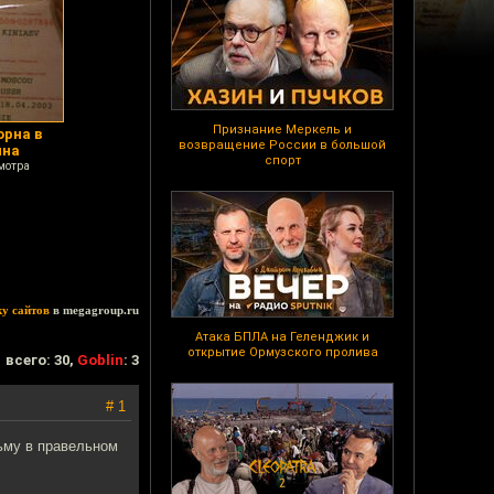
Признание Меркель и
орна в
возвращение России в большой
ина
спорт
мотра
ку сайтов
в megagroup.ru
Атака БПЛА на Геленджик и
открытие Ормузского пролива
всего: 30,
Goblin
: 3
# 1
ьму в правельном