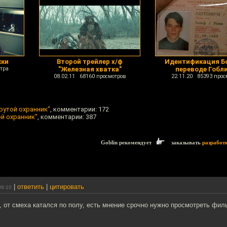
жки
Второй трейлер х/ф
Идентификация Б
тра
"Железная хватка"
переводе Гобл
08.02.11 68160 просмотров
22.11.20 85393 прос
рутой охранник"
, комментарии: 172
ой охранник"
, комментарии: 387
Goblin рекомендует
заказывать
разработ
|
ответить
|
цитировать
09:10
 от смеха катался по полу, есть мнение срочно нужно просмотреть фил