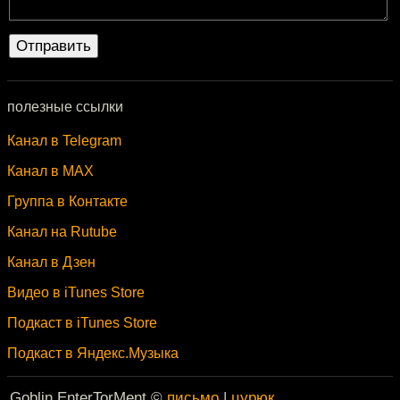
полезные ссылки
Канал в Telegram
Канал в MAX
Группа в Контакте
Канал на Rutube
Канал в Дзен
Видео в iTunes Store
Подкаст в iTunes Store
Подкаст в Яндекс.Музыка
Goblin EnterTorMent ©
письмо
|
цурюк