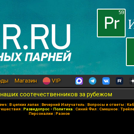
оды
Магазин
VIP
 наших соотечественников за рубежом
News
|
В цепких лапах
|
Вечерний Излучатель
|
Вопросы и ответы
|
Каб
тешествия
|
Разведопрос
-
Политика
|
Синий Фил
|
Смешное
|
Трейл
Персоналии
|
Разное