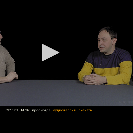
01:13:07
|
147023 просмотра
|
аудиоверсия
|
скачать