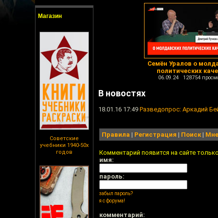
Магазин
Семён Уралов о молд
политических кач
06.09.24 128754 просм
В новостях
18.01.16 17:49
Разведопрос: Аркадий Бе
Правила
|
Регистрация
|
Поиск
|
Мне
Советские
учебники 1940-50х
годов
Комментарий появится на сайте тольк
имя:
пароль:
забыл пароль?
я с форума!
комментарий: