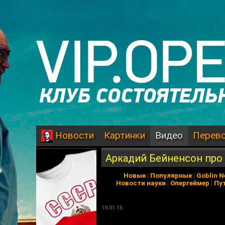
Картинки
Видео
Перев
Новости
Аркадий Бейненсон про
Новые
|
Популярные
|
Goblin 
Новости науки
|
Опергеймер
|
Пу
18.01.16