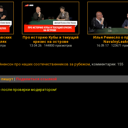
авских
Про историю Кубы и текущий
Илья Ремесло о п
елях
кризис на острове
NavalnyLeak
отра
13.04.26 144800 просмотров
16.09.17 123671 про
йненсон про наших соотечественников за рубежом
, комментарии: 155
 пишут
|
Поделиться ссылкой
о после проверки модератором!