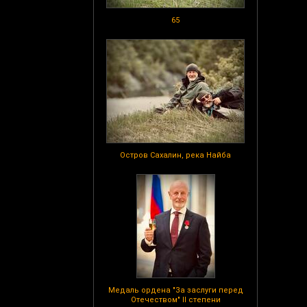
65
Остров Сахалин, река Найба
Медаль ордена "За заслуги перед
Отечеством" II степени