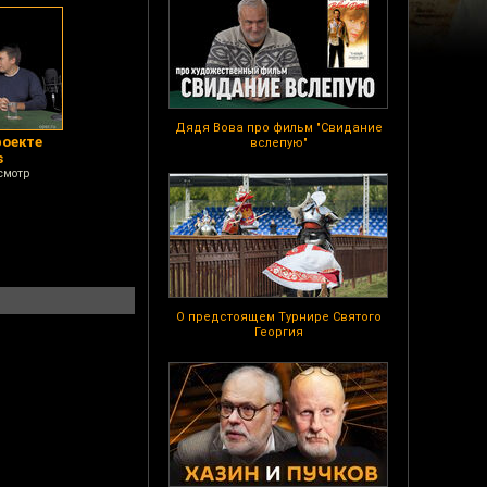
Дядя Вова про фильм "Свидание
роекте
вслепую"
s
смотр
О предстоящем Турнире Святого
Георгия