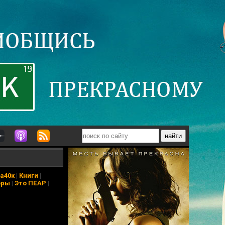
а40к
|
Книги
|
еры
|
Это ПЕАР
|