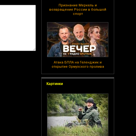
Признание Меркель и
возвращение России в большой
спорт
Атака БПЛА на Геленджик и
открытие Ормузского пролива
Картинки