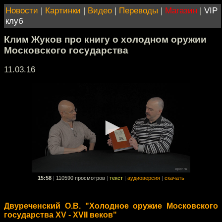
Новости
|
Картинки
|
Видео
|
Переводы
|
Магазин
|
VIP
клуб
Клим Жуков про книгу о холодном оружии
Московского государства
11.03.16
15:58
|
110590 просмотров
|
текст
|
аудиоверсия
|
скачать
Двуреченский О.В. "Холодное оружие Московского
государства XV - XVII веков"