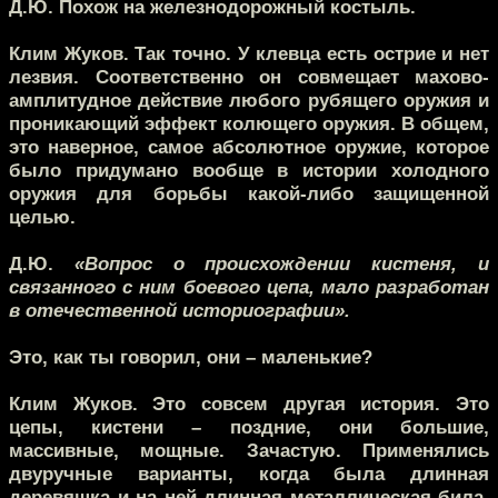
Д.Ю.
Похож на железнодорожный костыль.
Клим Жуков.
Так точно. У клевца есть острие и нет
лезвия. Соответственно он совмещает махово-
амплитудное действие любого рубящего оружия и
проникающий эффект колющего оружия. В общем,
это наверное, самое абсолютное оружие, которое
было придумано вообще в истории холодного
оружия для борьбы какой-либо защищенной
целью.
Д.Ю.
«Вопрос о происхождении кистеня, и
связанного с ним боевого цепа, мало разработан
в отечественной историографии».
Это, как ты говорил, они – маленькие?
Клим Жуков.
Это совсем другая история. Это
цепы, кистени – поздние, они большие,
массивные, мощные. Зачастую. Применялись
двуручные варианты, когда была длинная
деревяшка и на ней длинная металлическая била,