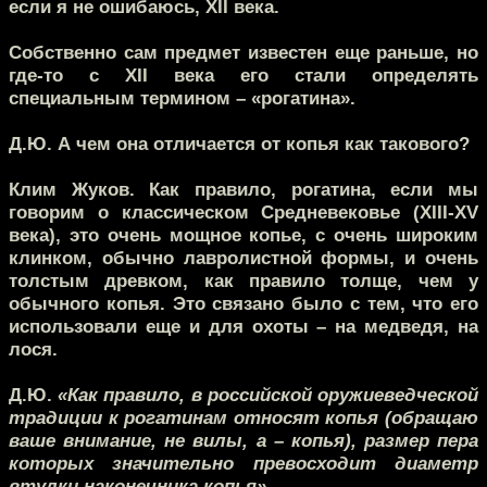
если я не ошибаюсь, XII века.
Собственно сам предмет известен еще раньше, но
где-то с XII века его стали определять
специальным термином – «рогатина».
Д.Ю.
А чем она отличается от копья как такового?
Клим Жуков.
Как правило, рогатина, если мы
говорим о классическом Средневековье (XIII-XV
века), это очень мощное копье, с очень широким
клинком, обычно лавролистной формы, и очень
толстым древком, как правило толще, чем у
обычного копья. Это связано было с тем, что его
использовали еще и для охоты – на медведя, на
лося.
Д.Ю.
«Как правило, в российской оружиеведческой
традиции к рогатинам относят копья (обращаю
ваше внимание, не вилы, а – копья), размер пера
которых значительно превосходит диаметр
втулки наконечника копья».