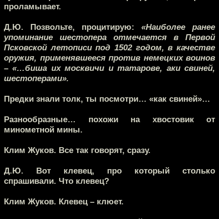
проламывает.
Д.Ю.
Позвольте, процитирую:
«Наиболее ранее
упоминание шестопера отмечается в Первой
Псковской летописи под 1502 годом, в качестве
оружия, применявшееся против немецких воинов
– «…биша их москвичи и татарове, аки свиней,
шестоперами».
Предки знали толк, ты посмотри… «как свиней»…
Разнообразные… похожи на хвостовик от
минометной мины.
Клим Жуков.
Все так говорят, сразу.
Д.Ю.
Вот клевец, про который столько
спрашивали. Что клевец?
Клим Жуков.
Клевец – клюет.