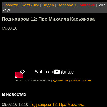
Новости
|
Картинки
|
Видео
|
Переводы
|
Магазин
|
VIP
клуб
Под ковром 12: Про Михаила Касьянова
09.03.16
01:20:11
|
177394 просмотра
|
аудиоверсия
|
youtube
|
скачать
В новостях
09.03.16 13:10
Под ковром 12: Про Михаила