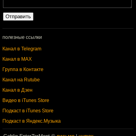
полезные ссылки
Канал в Telegram
Канал в MAX
Группа в Контакте
Канал на Rutube
Канал в Дзен
Видео в iTunes Store
Подкаст в iTunes Store
Подкаст в Яндекс.Музыка
Goblin EnterTorMent ©
письмо
|
цурюк